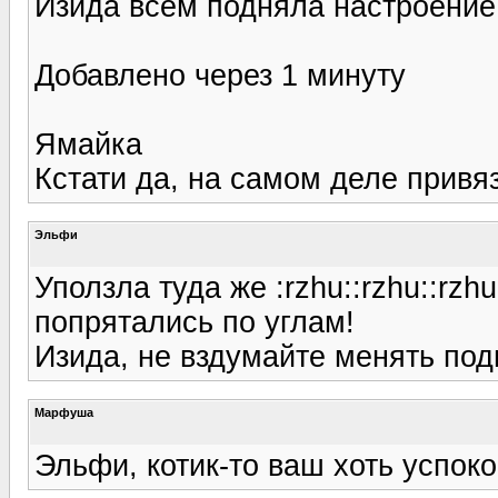
Изида всем подняла настроение :
Добавлено через 1 минуту
Ямайка
Кстати да, на самом деле привяз
Эльфи
Уползла туда же :rzhu::rzhu::rzh
попрятались по углам!
Изида, не вздумайте менять подпис
Марфуша
Эльфи, котик-то ваш хоть успок