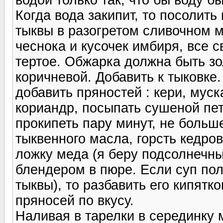
Когда вода закипит, то посолить
тыквы в разогретом сливочном м
чеснока и кусочек имбиря, все с
тертое. Обжарка должна быть зо
коричневой. Добавить к тыковке.
добавить пряностей : кери, муск
кориандр, посыпать сушеной пе
прокипеть пару минут, не больш
тыквенного масла, горсть кедро
ложку меда (я беру подсолнечн
блендером в пюре. Если суп полу
тыквы), то разбавить его кипятк
пряносей по вкусу.
Наливая в тарелки в серединку 