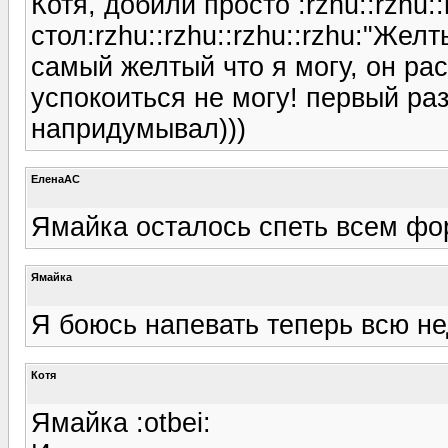
Котя, добили просто :rzhu::rzhu::
стол:rzhu::rzhu::rzhu::rzhu:"Жел
самый желтый что я могу, он рас
успокоиться не могу! первый ра
напридумывал)))
ЕленаАС
Ямайка осталось спеть всем фор
Ямайка
Я боюсь напевать теперь всю не
Котя
Ямайка :otbei: