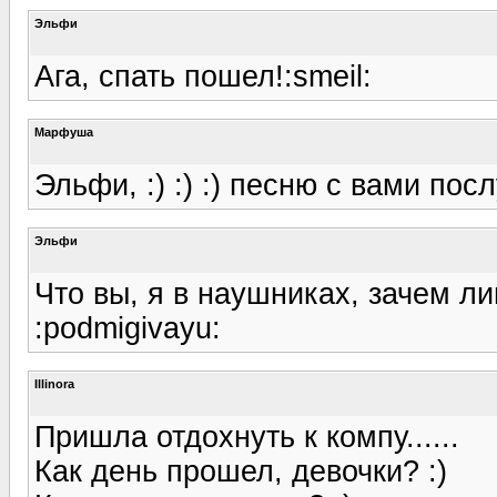
Эльфи
Ага, спать пошел!:smeil:
Марфуша
Эльфи, :) :) :) песню с вами по
Эльфи
Что вы, я в наушниках, зачем л
:podmigivayu:
Illinora
Пришла отдохнуть к компу......
Как день прошел, девочки? :)