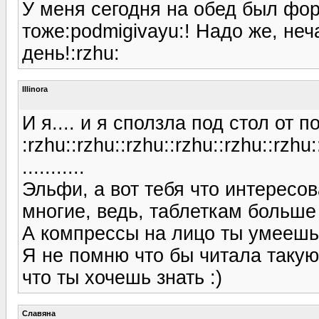
У меня сегодня на обед был фор
тоже:podmigivayu:! Надо же, не
день!:rzhu:
Illinora
И я.... и я сползла под стол от
:rzhu::rzhu::rzhu::rzhu::rzhu::rzhu:
...........
Эльфи, а вот тебя что интересо
многие, ведь, таблеткам больше
А компрессы на лицо ты умеешь
Я не помню что бы читала такую
что ты хочешь знать :)
Славяна