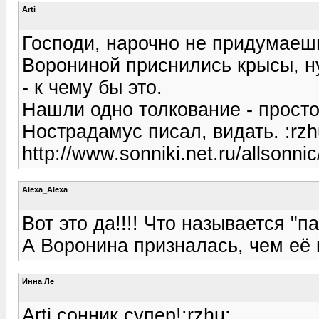
Arti
Господи, нарочно не придумаеш
Ворониной приснились крысы, н
- к чему бы это.
Нашли одно толкование - просто
Нострадамус писал, видать. :rzh
http://www.sonniki.net.ru/allson
Alexa_Alexa
Вот это да!!!! Что называется "п
А Воронина призналась, чем её 
Инна Ле
Arti,сонник супер!:rzhu: