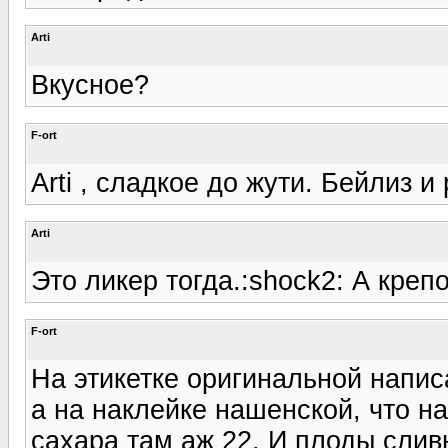
Arti
Вкусное?
F-ort
Arti , сладкое до жути. Бейлиз и
Arti
Это ликер тогда.:shock2: А креп
F-ort
На этикетке оригинальной написа
а на наклейке нашенской, что на
сахара там аж 22. И плоды сли