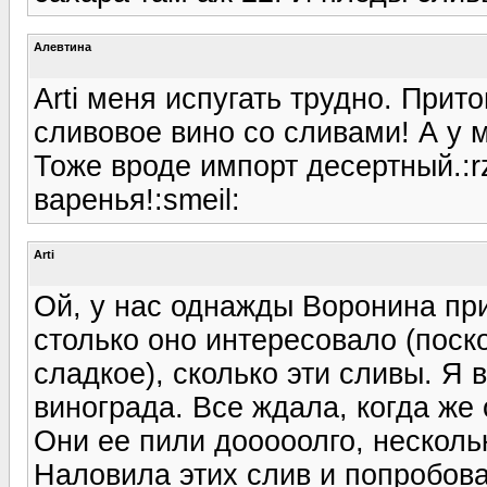
Алевтина
Arti меня испугать трудно. Прит
сливовое вино со сливами! А у 
Тоже вроде импорт десертный.:r
варенья!:smeil:
Arti
Ой, у нас однажды Воронина при
столько оно интересовало (поск
сладкое), сколько эти сливы. Я в
винограда. Все ждала, когда же 
Они ее пили дооооолго, несколь
Наловила этих слив и попробова