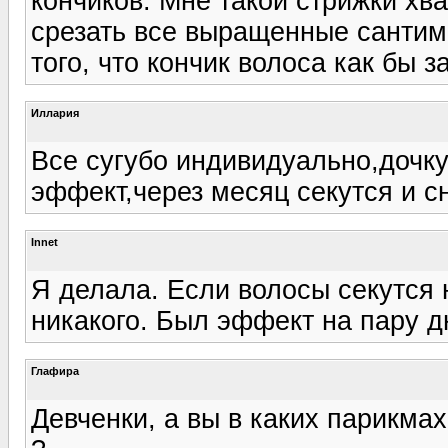
кончиков. Мне такой стрижки хва
срезать все выращенные сантим
того, что кончик волоса как бы з
Иллария
Все сугубо индивидуально,дочку 
эффект,через месяц секутся и сн
Innet
Я делала. Если волосы секутся н
никакого. Был эффект на пару д
Глафира
Девченки, а вы в каких парикма