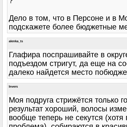
?
Дело в том, что в Персоне и в М
подскажете более бюджетные ме
alenka_ts
Глафира поспрашивайте в округе
подъездом стригут, да еще на с
далеко найдется место побюджет
Invers
Моя подруга стрижётся только г
результат хороший, волосы изме
вообще теперь не секутся (хотя
проблема), собираются в красив