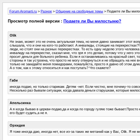
Forum Aromarti.ru
>
Разное
>
Общение на свободные темы
> Подаете ли Вы мил
Просмотр полной версии :
Подаете ли Вы милостыню?
Olik
Не знаю, может это не очень актуальная тема, но меня давно занимает этот воп
слышала, что и они на кого-то работают. А инвалиды, стоящие на перекрестках?! 
люди, но стоят они на разных перекрестках. То есть одну неделю этого человека
инвалиду на перекрестке, сказал мне, что зря я это делаю, потому что у него э
просит деньги для больного ребенка. Если я останавливаюсь на красный свет, т
стороны я так устроена, что просто не могу отвернуться и не обращать на нее в
только не закидайте меня помидорами, пожалуйста, просто я давно об этом думаю
А о том, как к этому относиться и как поступать? Что скажете?
Габи
иногда подаю, но только старикам. Детям -нет. Если честно, мне почему-то совс
Несколько раз бывали ситуации, когда давала деньги старушкам, которые милост
Апельсинка
А я когда бываю в церкви-подаю,да и когда по городу гуляю тоже бывает.Просто
его будет судить,а не я.
Орхидея
Я тоже иногда даю, иногда нет, все из-за таких же метаний как у Вас, Olik. Я н