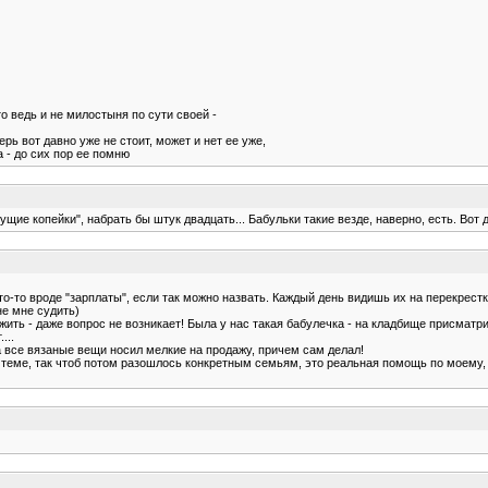
о ведь и не милостыня по сути своей -
перь вот давно уже не стоит, может и нет ее уже,
а - до сих пор ее помню
 "сущие копейки", набрать бы штук двадцать... Бабульки такие везде, наверно, есть. Вот 
о-то вроде "зарплаты", если так можно назвать. Каждый день видишь их на перекрестке
не мне судить)
я жить - даже вопрос не возникает! Была у нас такая бабулечка - на кладбище присмат
...
а все вязаные вещи носил мелкие на продажу, причем сам делал!
о теме, так чтоб потом разошлось конкретным семьям, это реальная помощь по моему, 