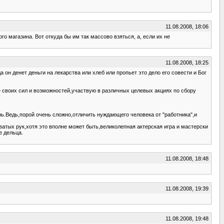
11.08.2008, 18:06
о магазина. Вот откуда бы им так массово взяться, а, если их не
11.08.2008, 18:25
он денет деньги на лекарства или хлеб или пропьет это дело его совести и Бог
 своих сил и возможностей,участвую в различных целевых акциях по сбору
нь.Ведь,порой очень сложно,отличить нуждающего человека от "работника",и
атых рук,хотя это вполне может быть,великолепная актерская игра и мастерски
е дельца.
11.08.2008, 18:48
11.08.2008, 19:39
11.08.2008, 19:48