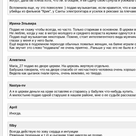
йогурт, дала бы хлеба хоть, что ли. В общем, я ей сдачу свою сунула и убежала б
Вспомнила еще, ну это повеселее :) подаю музыкантам, если нравится, что и ка
убийцы из фильмов "Крик", у Санты электрогитара и усилок в рюкзаке за плечами. 
Ирина-Эльвира
Подаю не скажу чтобы всегда, но часто. Только старикам в основном. В церкви в
Не люблю, когда у нас в метро молодого и среднего возраста мужики оденутся 
Подаю ещё музыкантам некоторым. Помню, стоит интеллигентного вида мужчина
глазах у меня и у него были.
Ещё видела в подземном переходе обычных пожилых женщин, на баяне играли 
Как звучит это слово "подавала" не очень приятно...Раньше у нас его не было в ле
Алевтина
Maria_27 подаю во дворе церкви. На церковь жертвую отдельно.
Бабушка говорила, что на дворе спасибо от несчастного человека очень хорошо
Видела как цыганок гнали прочь, очень вежливо, но твердо.
Nastya-nv
А я в церкви деньги на храм оставляю и стараюсь у бабулек что-нибудь купить.
А милостыню подаю одной старушке в нашем районе, мне о ее судьбе рассказал
April
Иногда.
filby
Всегда действую по зову сердца и интуиции
Ряженым (военным и т.д) и цыганам тоже никогда не подаю