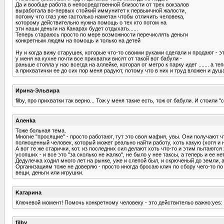
Да и вообще работа в непосредственной близости от трех вокзалов
выработала во-первых стойкий иммунитет к первыичной жалости,
потому что глаз уже гастолько наметан чтобы отличить человека,
которому действительно нужна помощь о тех кто потом на
эти наши деньги на Канарах будет отдыхать......
Теперь стараюсь просто по мере возможности перечислять деньги
конкретным людям на помощь и только на детей
Ну и когда вижу старушек, которые что-то своими руками сделали и продают - эт
у меня на кухне почти все прихватки висят от такой вот бабули -
раньше стояла у нас всегда на аллейке, которая от метро к парку идет ....... а те
а прихватички ее до сих пор меня радуют, потому что в них и труд вложен и душ
Ирина-Эльвира
filby, про прихватки так верно... Тож у меня такие есть, тож от бабули. И стоили
Аленka
Тоже больная тема.
Многие "просящие" - просто работают, тут это своя мафия, увы. Они получают чт
полноценный человек, который может реально найти работу, хоть какую (хотя и 
А вот те же старички, кот. из последних сил делают хоть что-то и этим пытаютс
усопших - и все это "за сколько не жалко", не было у нее таксы, а теперь и ее нет.
Дедулечка ходил много лет на рынке, уже и слепой был, и скрюченый до земли, 
Организациям тоже не доверяю - просто иногда бросаю клич по сбору чего-то п
вещи, деньги или игрушки.
Kатарина
Ключевой момент! Помочь конкретному человеку - это действительо важно:yes:
filby