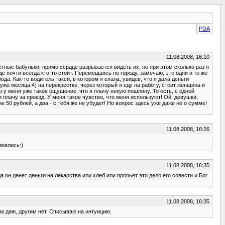
PDA
11.08.2008, 16:10
стные бабульки, прямо сердце разрывается видеть их, но при этом сколько раз я
где почти всегда кто-то стоит. Перемещаясь по городу, замечаю, это одни и те же
а. Как-то водитель такси, в котором я ехала, увидев, что я дала деньги
уже месяца 4) на перекрестке, через который я еду на работу, стоит женщина и
о у меня уже такое ощущение, что я плачу некую пошлину. То есть, с одной
и плачу за проезд. У меня такое чувство, что меня используют! Ой, девушки,
 50 рублей, а два - с тебя же не убудет! Но вопрос здесь уже даже не о сумме!
11.08.2008, 16:26
ижались:)
11.08.2008, 16:35
он денет деньги на лекарства или хлеб или пропьет это дело его совести и Бог
11.08.2008, 16:35
рым даю, другим нет. Списываю на интуицию.