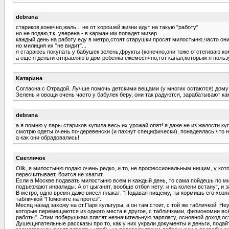
debrana
стариков,конечно,жаль... не от хорошей жизни идут на такую "работу"
но не подаю,т.к. уверена - в карман им попадет мизер
каждый день на работу еду в метро,стоят старушки просят милостыню,часто они 
но милиция их "не видит"...
я стараюсь покупать у бабушек зелень,фрукты (конечно,они тоже отстегиваю ком
а еще я деньги отправляю в дом ребенка ежемесячно,тот канал,которым я польз
Kатарина
Согласна с Отрадой. Лучше помочь детскими вещами (у многих остаются) дому р
Зелень и овощи очень часто у бабулек беру, они так радуются, зарабатывают как
debrana
а я помню у пары стариков купила весь их урожай опят! я даже не из жалости к
смотрю одеты очень по-деревенски (и пахнут специфически), понадеялась,что 
а как они обрадовались!
Светлячок
Olik, я милостыню подаю очень редко, и то, не профессиональным нищим, у кото
пересчитывает, боится не хватит.
Если в Москве подавать милостыню всем и каждый день, то сама пойдешь по мир
подъезжают инвалиды. А от цыганят, вообще отбоя нету: и на колени встанут, и з
В метро, одно время даже висел плакат: "Подавая нищему, ты кормишь его хозяи
табличкой "Помогите на протез".
Месяц назад захожу на ст.Парк культуры, а он там стоит, с той же табличкой! Н
которые перемещаются из одного места в другое, с табличками, физиономии всё 
работы". Этим поберушкам платят незначительную зарплату, основной доход ост
Душещипательные рассказы про то, как у них украли документы и деньги, подайте, 