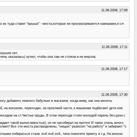
11.08.2008, 17:08
то их туда ставит "крыша" - места,которые не просматриваются камерами,и сл-
11.08.2008, 17:11
грушек нет.
чень оказалась) купил, чтобы она там не стояла и не мерзла.
11.08.2008, 17:17
11.08.2008, 17:30
огу добавить немного бабульке в магазине, когда вижу, как она мелочь
, на вокзалах, переходах, на проезжей части, к машинам подбегают дети или
ереходом на ст.Чистые пруды. В этом переходе стоял молодой парень без руки с
ладает такой выносливостью), он не насобирал на протез! И таких очень много,
елают! Все эти места распределены, "нищих" развозят "на работу" и забирают "с
ми побираться стали :evil::evil::evil:, типа помогите приюту и т.д. На многих