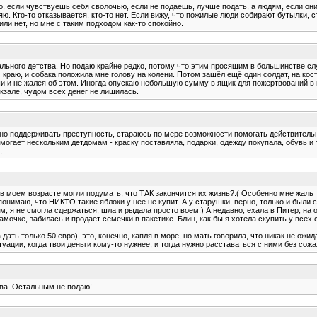
, если чувствуешь себя сволочью, если не подаешь, лучше подать, а людям, если они н
ю. Кто-то отказывается, кто-то нет. Если вижу, что пожилые люди собирают бутылки, с
или нет, но мне с таким подходом как-то спокойно.
льного детства. Но подаю крайне редко, потому что этим просящим в большинстве сл
 краю, и собака положила мне голову на колени. Потом зашёл ещё один солдат, на кост
уши и не жалея об этом. Иногда опускаю небольшую сумму в ящик для пожертвований в ц
окзале, чудом всех денег не лишилась.
ьно поддерживать преступность, стараюсь по мере возможности помогать действитель
ает нескольким детдомам - краску поставляла, подарки, одежду покупала, обувь и т.
.
 в моем возрасте могли подумать, что ТАК закончится их жизнь?:( Особенно мне жаль 
онимаю, что НИКТО такие яблоки у нее не купит. А у старушки, верно, только и были с
, я не смогла сдержаться, шла и рыдала просто воем:) А недавно, ехала в Питер, на 
мочке, забилась и продает семечки в пакетике. Блин, как бы я хотела скупить у всех 
дать только 50 евро), это, конечно, капля в море, но мать говорила, что никак не ож
уации, когда твои деньги кому-то нужнее, и тогда нужно расставаться с ними без сожа
ива. Остальным не подаю!