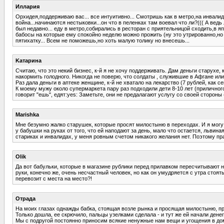
Иллария
Орхидея,поддерживаю вас... все интуитивно... Смотришь как в метро,на инвали
война...начинаются нестыковки...он что в пеленках там воевал что ли?((( А вед
был недавно... еду в метро,собирались в ресторан с приятельницой сходить,в япон
бабосы на которые ему спокойно неделю можно прожить (ну это утрированно,но 
пятихатку... Всем не поможешь,но хоть малую толику но внесешь...
Kатарина
Считаю, что это некий бизнес, к-й я не хочу поддерживать. Дам деньги старухе
накормить голодного. Никогда не поверю, что солдаты , служившие в Афгане ил
Раз дала деньги в аптеке женщине, к-й не хватало на лекарство (7 рублей, как 
К моему мужу около супермаркета пару раз подходили дети 8-10 лет (приличного 
говорит "ешь", едят:yes: Заметьте, они не предалагают услугу со своей стороны 
Marishka
Мне безумно жалко старушек, которые просят милостыню в переходах. И я могу по
у бабушки на руках от того, что ей наподают за день, мало что остается, львин
стариках и инвалидах, у меня ровным счетом никакого желания нет. Поэтому пр
Olik
Да вот бабульки, которые в магазине рублики перед прилавком пересчитывают не
руки, конечно же, очень несчастный человек, но как он умудряется с утра стоят
перевозит с места на место?!
Отрада
На моих глазах однажды бабка, стоящая возле рынка и просящая милостыню, при
Только дошла, ее скрючило, пальцы узелками сделала - и тут же ей начали денег 
Мы с подругой постоянно приносим всякие ненужные нам вещи и угощения в дом