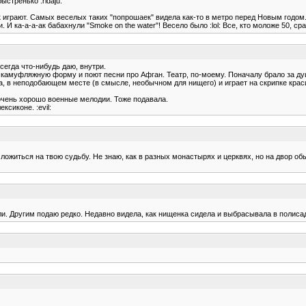
ыстренько :ridaju:
к играют. Самых веселых таких "попрошаек" видела как-то в метро перед Новым годом.
И ка-а-а-ак бабахнули "Smoke on the water"! Весело было :lol: Все, кто моложе 50, сра
сегда что-нибудь даю, внутри.
в камуфляжную форму и поют песни про Афган. Театр, по-моему. Поначалу брало за душ
, в неподобающем месте (в смысле, необычном для нищего) и играет на скрипке крас
очень хорошо военные мелодии. Тоже подавала.
ксиконе. :evil:
 ложиться на твою судьбу. Не знаю, как в разных монастырях и церквях, но на двор 
и. Другим подаю редко. Недавно видела, как нищенка сидела и выбрасывала в полисад