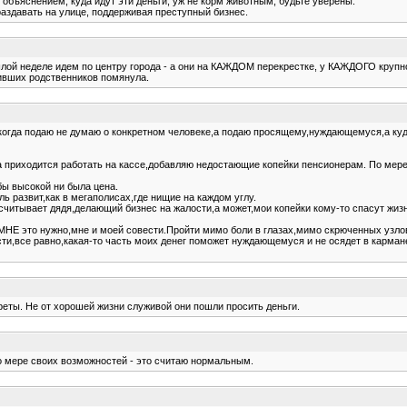
объяснением, куда идут эти деньги, уж не корм животным, будьте уверены.
раздавать на улице, поддерживая преступный бизнес.
лой неделе идем по центру города - а они на КАЖДОМ перекрестке, у КАЖДОГО крупног
чивших родственников помянула.
 когда подаю не думаю о конкретном человеке,а подаю просящему,нуждающемуся,а куда 
а приходится работать на кассе,добавляю недостающие копейки пенсионерам. По мере
бы высокой ни была цена.
 развит,как в мегаполисах,где нищие на каждом углу.
есчитывает дядя,делающий бизнес на жалости,а может,мои копейки кому-то спасут жиз
НЕ это нужно,мне и моей совести.Пройти мимо боли в глазах,мимо скрюченных узлов
сти,все равно,какая-то часть моих денег поможет нуждающемуся и не осядет в карман
реты. Не от хорошей жизни служивой они пошли просить деньги.
по мере своих возможностей - это считаю нормальным.