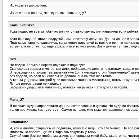
Их молитва доходчива.
Извините, не поняла, что здесь имелось ввиду?
Karhunvatukka
Тоже подаю не всегда, обычно или интуитивно как-то, или например если ребята в
Хотя был случай, шли с подругой, нам навстречу девушка. Дошла до нас и заплак
Правда мы сильно удивились, когда через пару дней встретили ее, что на называе
встречала ее с тех пор еще 2 раза, и все то же самое. Вот и думай тут, как людя
nvn
Не подаю. Только в церкви опускаю в ящик.:yes:
Сколько раз видела в метро, как дети, собирающие деньги по вагонам, кидали 
В переходе на станции Театральная уже 10 (!) месяцев стоит "беременная" деву
раз подали, но если бы совсем не давали, она бы там не стояла.
А тетька у церкви, которой дали несколько человек милостыню, потом покупала
Лучше иллюстраций не найдешь.
Бабушки и дедушки в магазинах, аптеках, на рынках - это другая история.
Maria_27
Я не знаю, куда направляются деньги, оставленные в церкви. Но судя по богато
волен поступать, как чувствует. Самое лучшее, мне кажется, адресная помощь, 
ultramarine
Я, как и многие, стараюсь не подавать, известно ведь, что это бизнес. Но все 
милостыню просить :grust: Стараюсь покупать у таких.
Случай еще был со мной в магазине, в очереди за мной бабулька стояла, чистень