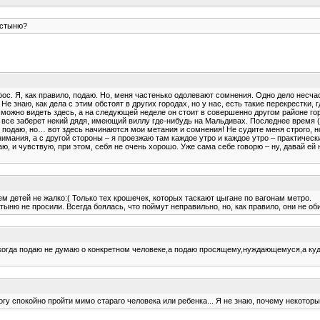
остыню?
рос. Я, как правило, подаю. Но, меня частенько одолевают сомнения. Одно дело несча
Не знаю, как дела с этим обстоят в других городах, но у нас, есть такие перекрестки, 
 можно видеть здесь, а на следующей неделе он стоит в совершенно другом районе город
то все заберет некий дядя, имеющий виллу где-нибудь на Мальдивах. Последнее время (
о подаю, но… вот здесь начинаются мои метания и сомнения! Не судите меня строго, н
нимания, а с другой стороны – я проезжаю там каждое утро и каждое утро – практическ
, и чувствую, при этом, себя не очень хорошо. Уже сама себе говорю – ну, давай ей не
ем детей не жалко:( Только тех крошечек, которых таскают цыгане по вагонам метро.
ыню не просили. Всегда боялась, что поймут неправильно, но, как правило, они не об
 когда подаю не думаю о конкретном человеке,а подаю просящему,нуждающемуся,а куда 
е могу спокойно пройти мимо стараго человека или ребенка... Я не знаю, почему некото