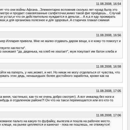
11.08.2008, 16:54
рят что они войны Афгана...Элементарно вспомнив сколько лет назад была это
т у метро и продает самовязанные салфеточки,мимо такой фиг пройдешь... Случай
он устал,и что он действительно нуждается в деньгах... А я,а я еду прожирать
ах,и для организма полезнее и для здоровья..А старичек плакал сжимая
11.08.2008, 16:56
имер Иллария привела. Мне не жалко отдавать даром вещи, к-е кому-то помогут и
твуете наглости".
 хихикают "да, дяденька, на хлеб не хватает", муж покупает им батон хлеба и
11.08.2008, 16:58
и на паперть, у них,может, и нет. Но никак не могу отделаться от чувства, что
держать этих дядь, ненашедших более достойного заработка, кроме как на
11.08.2008, 17:05
меня, частенько, как-то не очень добро смотрят). А вот инвалид без ноги и
-нибудь в отдаленном районе?! Он что на такси перемещается или его кто-то
11.08.2008, 17:06
кожаное пальто на какую-то фуфайку, вылезла и пошла на рабочее место.
ще хлеще, на рынке цепляются и канючат - пока не пошлешь, не отвяжутся!