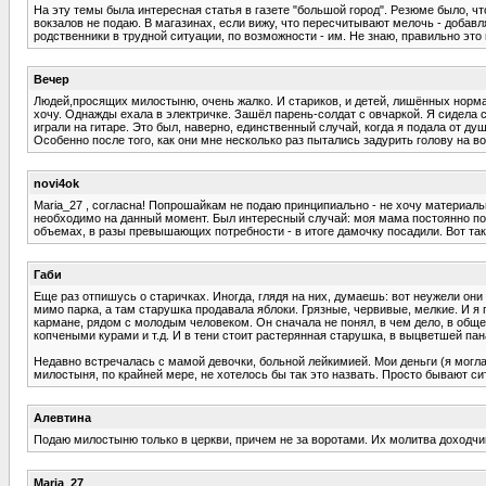
На эту темы была интересная статья в газете "большой город". Резюме было, что
вокзалов не подаю. В магазинах, если вижу, что пересчитывают мелочь - добавля
родственники в трудной ситуации, по возможности - им. Не знаю, правильно это 
Вечер
Людей,просящих милостыню, очень жалко. И стариков, и детей, лишённых норма
хочу. Однажды ехала в электричке. Зашёл парень-солдат с овчаркой. Я сидела с
играли на гитаре. Это был, наверно, единственный случай, когда я подала от д
Особенно после того, как они мне несколько раз пытались задурить голову на в
novi4ok
Maria_27 , согласна! Попрошайкам не подаю принципиально - не хочу материал
необходимо на данный момент. Был интересный случай: моя мама постоянно помог
объемах, в разы превышающих потребности - в итоге дамочку посадили. Вот так
Габи
Еще раз отпишусь о старичках. Иногда, глядя на них, думаешь: вот неужели они
мимо парка, а там старушка продавала яблоки. Грязные, червивые, мелкие. И я п
кармане, рядом с молодым человеком. Он сначала не понял, в чем дело, в общем
копчеными курами и т.д. И в тени стоит растерянная старушка, в выцветшей пана
Недавно встречалась с мамой девочки, больной лейкимией. Мои деньги (я могла 
милостыня, по крайней мере, не хотелось бы так это назвать. Просто бывают сит
Алевтина
Подаю милостыню только в церкви, причем не за воротами. Их молитва доходч
Maria_27