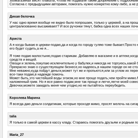
зоомагазинах висят плакаты, чтобы не подавали таким добреньким с подробным 
Согласна с предыдущими авторами, помогать нужно конкретно кому-либо, а не 
Дикая белочка
У нас одно время вообще не видно было попрошаек, только у церквей, а на прош
централизованно высаживают? И все ручонки тянут, бабка одна всех наших по
Ариста
А я когда бываю в церкви-подаю,да и когда по городу гуляю тоже бывает.Просто
его будет судить,а не я...
Я тоже подаю милостыню,подаю старикам. Добавляю в магазине и в аптеке,когд
средств и вещей.
Овощи и зелень,покупаю исключительно у бабулек,и никогда не торгуюсь,какой 
Прекрасно знаю о существующем бизнесе,но надеюсь,в нашем городе он не столь
Мне неважно,куда пойдут деньги,может тут же и пропьются,или за углом их пер
все-таки подаю,в надежде помочь.
Может быть,это чистейшей воды эгоизм,но мне проще подать,чем пройти мимо.М
наложенный грим. Но я все равно подам,мне так проще и легче,легче моей сове
Девочки,можете закидать меня чем угодно,но не пытайтесь переубедить.
Королева Марина
Я всегда даю деньги солдатикам, которые проходя мимо, просят мелочь на сига
talia
Я только в самой церкви в кассу кладу. Стараюсь помогать друзьям и родным 
Maria_27