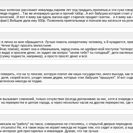
дных колясках рассекают инвалиды,парням лет под тридцать,пропипые,и эти суки гово
ь люди подают... Так же игнорирую цыган и прочий табор...А вот бабушка которая стои
ческий...И вот я вижу как вдоль вагона идет старичек продает газетки... и я вижу как 
факт) Вобщем дала ему 500р. Позвонила приятельнице и поехали мы кататься на ролик
, к-я лично ко мне обращается. Лучше помочь конкретному человеку, к-й нуждается, пр
и Чечне будут просить милостыню
сейчас помню), может она и обманывала, народ очень не одобрил мой поступок "потворс
вида) и просили денег, он задает им вопрос "зачем тебе? ты голодный", дети нагленько
(сумку поднести, например), а просто просят денег и всё.
верить, что на ту пенсию, которую платит им наше государство, иного выхода, как пойт
ая доля, скорей всего, уходит неким дядям, которые этих бабушек "крышуют". И вот со
актически никогда не подаю.
 вызывают сомнений, только сочувствие (всегда доплачиваю за них, хотя в очереди на 
ь на перекрестке в центре города, а через несколько часов на другом перекрестке, где
ехала на "работу" на такси, совершенно не стесняясь, с открытой дверью переодела 
отсыпать! Не, я в такие игры не играю! никогда не подаю тем, кто сидит и просит, а е
-интернат для престарелых и инвалидов. Думаю, что так лучше.