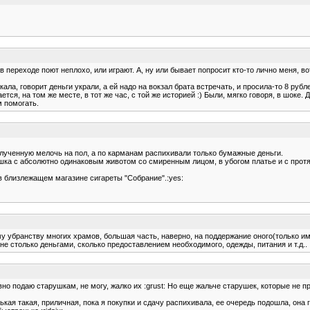
 переходе поют неплохо, или играют. А, ну или бывает попросит кто-то лично меня, вот
ала, говорит деньги украли, а ей надо на вокзал брата встречать, и просила-то 8 рубл
тся, на том же месте, в тот же час, с той же историей :) Были, мягко говоря, в шоке. 
м помогать.
полученную мелочь на пол, а по карманам распихивали только бумажные деньги.
шка с абсолютно одинаковым животом со смиренным лицом, в убогом платье и с протяну
 в близлежащем магазине сигареты "Собрание".:yes:
му убранству многих храмов, большая часть, наверно, на поддержание оного(только им
не столько деньгами, сколько предоставлением необходимого, одежды, питания и т.д..
равно подаю старушкам, не могу, жалко их :grust: Но еще жальче старушек, которые не 
кая такая, приличная, пока я покупки и сдачу распихивала, ее очередь подошла, она г