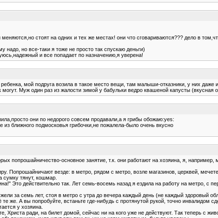
меняются,но стоят на одних и тех же местах! они что сговариваются??? дело в том,ч
у надо, но все-таки я тоже не просто так спускаю деньги)
уюсь,надежный и все попадает по назначению,я уверена!
ебенка, мой подруга возила в такое место вещи, там малыши-отказники, у них даже и
 могут. Муж один раз из жалости зимой у бабульки ведро квашеной капусты (вкусная о
упила,просто они по недорого совсем продавали,а я грибы обожаю:yes:
не из ближного подмосковья грибочки,не пожалела-было очень вкусно
рых попрошайничество-основное занятие, т.к. они работают на хозяина, я, например, м
у. Попрошайничают везде: в метро, рядом с метро, возле магазинов, церквей, мечетей
а сумку тянут, кошмар.
на!" Это действительно так. Лет семь-восемь назад я ездила на работу на метро, с п
еужели за семь лет, стоя в метро с утра до вечера каждый день (не каждый здоровый об
те же. А вы попробуйте, встаньте где-нибудь с протянутой рукой, точно инвалидом сд
ается у хозяина.
Христа ради, на билет домой, сейчас ни на кого уже не действуют. Так теперь с животны