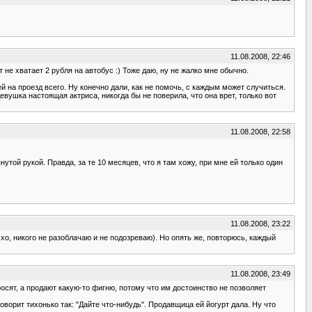
11.08.2008, 22:46
 не хватает 2 рубля на автобус :) Тоже даю, ну не жалко мне обычно.
ей на проезд всего. Ну конечно дали, как не помочь, с каждым может случиться.
Девушка настоящая актриса, никогда бы не поверила, что она врет, только вот
11.08.2008, 22:58
той рукой. Правда, за те 10 месяцев, что я там хожу, при мне ей только один
11.08.2008, 23:22
хо, никого не разоблачаю и не подозреваю). Но опять же, повторюсь, каждый
11.08.2008, 23:49
просят, а продают какую-то фигню, потому что им достоинство не позволяет
оворит тихонько так: "Дайте что-нибудь". Продавщица ей йогурт дала. Ну что