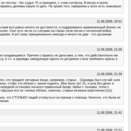
е честны - бог судья. Я, в принципе, с этим согласна. В метро и около
тараюсь денежку какую-то дать. Ну кроме того, наверняка у всех есть знакомые/
11.08.2008, 20:51
учаев всё равно ничего не достанется, а поддерживать криминальный бизнес не
ылях. Они чуть ли не со слезами на глазах пели песни о чеченской войне,
еркви. А вот кому принципиально никогда и ничего не дам - это цыганкам.
11.08.2008, 21:00
но нуждающимся. Причем стараюсь не деньгами, а тем, что действительно им
д. и т.п. а однажды заведующая одного из детдомов стала требовать краску в
11.08.2008, 21:39
тех, кто продают негодные вещи, например, старье... Однажды был случай: шли
илы, чтобы эти яблоки с земли поднять. Мне было лет 15, я шла без денег в
очередной остановке начался привычный базар: бабки с тачками, тетки с
старушек все их гнилые яблоки, семечки, старые вязаные воротнички:((((((
идала, что СТОЛЬКО людей отзовуться на призыв о помощи. Конечно, это была не
ления.
11.08.2008, 21:42
11.08.2008, 22:21