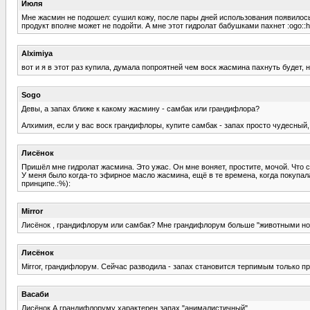
Июля
Мне жасмин не подошел: сушил кожу, после пары дней использования появилось р
продукт вполне может не подойти. А мне этот гидролат бабушками пахнет :ogo::h
Alximiya
вот и я в этот раз купила, думала попроятней чем воск жасмина пахнуть будет, н
Sogo
Девы, а запах ближе к какому жасмину - самбак или грандифлора?
Алхимия, если у вас воск грандифлоры, купите самбак - запах просто чудесный,
Лисёнок
Пришёл мне гидролат жасмина. Это ужас. Он мне воняет, простите, мочой. Что с
У меня было когда-то эфирное масло жасмина, ещё в те времена, когда покупала
принципе.:%):
Mirror
Лисёнок , грандифлорум или самбак? Мне грандифлорум больше "животными нота
Лисёнок
Mirror, грандифлорум. Сейчас разводила - запах становится терпимым только пр
Васаби
Лисёнок А грандифлоруму характерен запах "анималистичный".