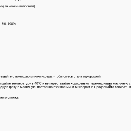
д за кожей /волосами).
 - 5%-100%
смешайте с помощью мини-миксера, чтобы смесь стала однородной
евышайте температуру в 40°C и не переставайте хорошенько перемешивать масляную с
одную фазу в масялную, постоянно взбивая мини-миксером.ю Продолжайте взбивать в 
жного спонжа.