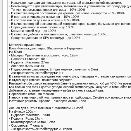
- Идеально подходит для создания натуральной и органической косметики.
- Рекомендуется для увлажняющих, питательных и успокаивающих процедур (ухо
- Тоники, освежающие спреи для лица – 10%-100%.
- В качестве водной составляющей кремов, лосьонов, сывороток – 5%-100%
- В составе очищающих лосьонов – 10%-100%
- В составе масок для лица и тела – 10%-100%
- В качестве водной составляющей кондиционеров, масок, бальзамов для волос
- Спреи для волос и кожи головы – до 100%
- Косметический лед – до 100%
- В качестве добавки в моющие кремы, шампуни, гели - до 100%.
- Средства для ванн и SPA-процедур – до 100%
Методики применения:
Крем-Гоммаж для лица с Жасмином и Гарденией
На 50мл:
- Мацерат Фригилантуса остролистного: 12мл
- Сахарозы стеарат: 10г
- Гидролат Жасмина: 27мл
- Абсолют Жасмина: 1к
- Пудра семян шиповника: 2г (две мерных ложечки по 2мл)
- Экстракт косточек грейпфрута: 10г
В стальной емкости разведите масляную фазу (мацерат + стеарат сахарозы), 
В отдельную емкость поместите гидролат
Разогрейте обе смеси на водяной бане (в отдельных емкостях) до 40°C (не пр
Как только обе фазы достигнут одинаковой температуры, аккуратно вмешайте в
Добавьте остальные ингредиенты – взбивая смесь каждый раз.
Переложите смесь во флакон.
Наносите на лицо, лоб, нос, крылья носа и подбородок. Смойте при помощи вла
Источник: рецепты Tiphanie – эксперта Aroma-Zone
Лосьон для снятия макияжа с Жасмином и Розой
На флакон 100мл
- Гидролат Жасмина : 70мл
- Гидролат Розы: 27мл
- Кокамидопропил Бетаин: 2мл
- Сок свеклы: 7 капель
- Экстракт косточек грейпфрута: 20 капель