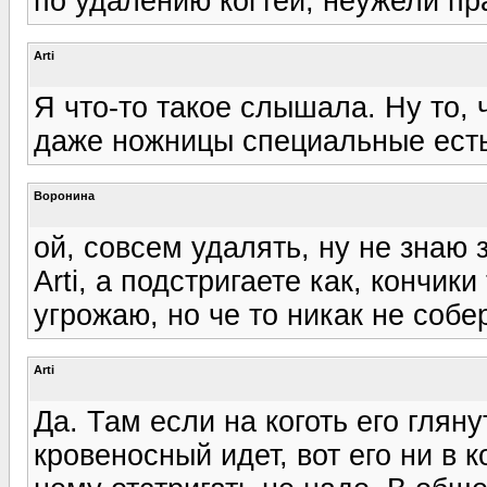
по удалению когтей, неужели пр
Arti
Я что-то такое слышала. Ну то, ч
даже ножницы специальные есть
Воронина
ой, совсем удалять, ну не знаю з
Arti, а подстригаете как, кончик
угрожаю, но че то никак не собе
Arti
Да. Там если на коготь его глян
кровеносный идет, вот его ни в 