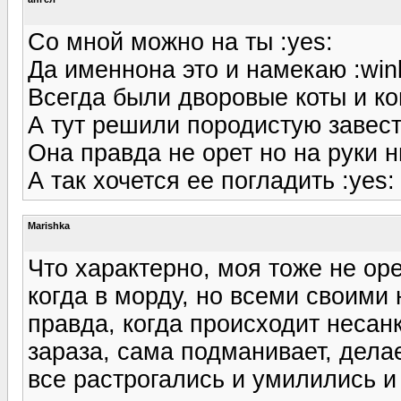
Со мной можно на ты :yes:
Да именнона это и намекаю :win
Всегда были дворовые коты и кош
А тут решили породистую завест
Она правда не орет но на руки ни
А так хочется ее погладить :yes:
Marishka
Что характерно, моя тоже не оре
когда в морду, но всеми своими
правда, когда происходит несан
зараза, сама подманивает, дела
все растрогались и умилились и 