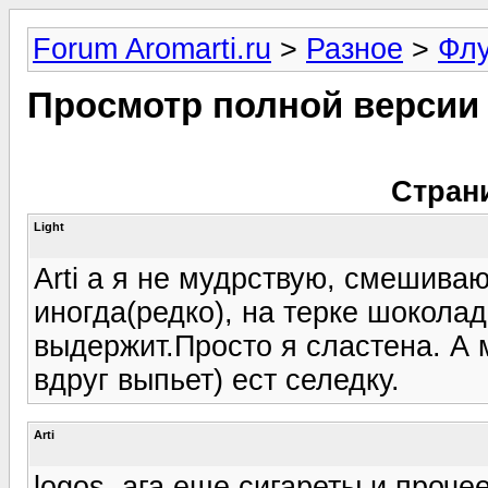
Forum Aromarti.ru
>
Разное
>
Фл
Просмотр полной версии
Стран
Light
Arti а я не мудрствую, смешиваю
иногда(редко), на терке шоколад
выдержит.Просто я сластена. А 
вдруг выпьет) ест селедку.
Arti
logos, ага еще сигареты и проч