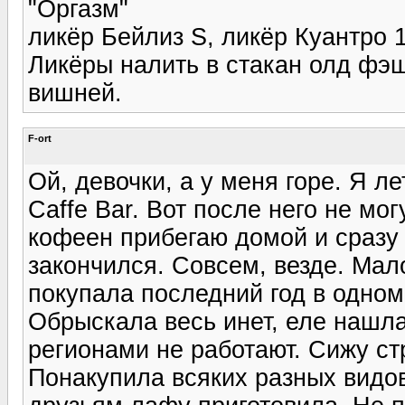
"Оргазм"
ликёр Бейлиз Ѕ, ликёр Куантро 1
Ликёры налить в стакан олд фэ
вишней.
F-ort
Ой, девочки, а у меня горе. Я л
Caffe Bar. Вот после него не мо
кофеен прибегаю домой и сразу
закончился. Совсем, везде. Мало
покупала последний год в одном 
Обрыскала весь инет, еле нашла,
регионами не работают. Сижу стр
Понакупила всяких разных видов