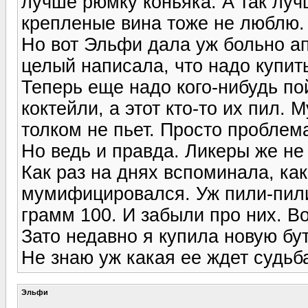
лучше рюмку коньяка. А так луч
крепленые вина тоже не люблю. 
Но вот Эльфи дала уж больно ап
целый написала, что надо купить
Теперь еще надо кого-нибудь по
коктейли, а этот кто-то их пил. 
толком не пьет. Просто проблема
Но ведь и правда. Ликеры же не 
Как раз на днях вспоминала, ка
мумифицировался. Уж пили-пили
грамм 100. И забыли про них. В
Зато недавно я купила новую бу
Не знаю уж какая ее ждет судьба
Эльфи