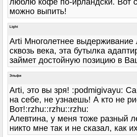
люблю кофе по-ирландски. Вот с
можно выпить!
Light
Arti Многолетнее выдерживание 
сквозь века, эта бутылка адапт
займет достойную позицию в Ва
Эльфи
Arti, это вы зря! :podmigivayu: 
на себе, не узнаешь! А кто не ри
Вот!:rzhu::rzhu::rzhu:
Алевтина, у меня тоже разный л
никто мне так и не сказал, как их