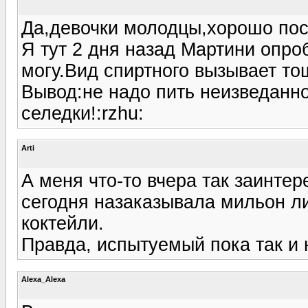
Да,девочки молодцы,хорошо пос
Я тут 2 дня назад Мартини опро
могу.Вид спиртного вызывает то
Вывод:не надо пить неизведанно
селедки!:rzhu:
Arti
А меня что-то вчера так заинтер
сегодня назаказывала мильон ли
коктейли.
Правда, испытуемый пока так и н
Alexa_Alexa