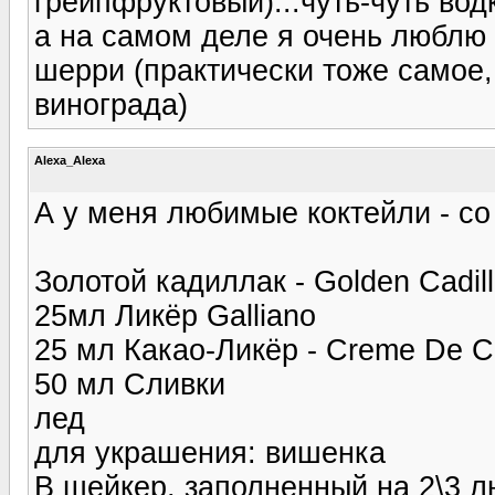
грейпфруктовый)...чуть-чуть водк
а на самом деле я очень люблю 
шерри (практически тоже самое, 
винограда)
Alexa_Alexa
А у меня любимые коктейли - со
Золотой кадиллак - Golden Cadil
25мл Ликёр Galliano
25 мл Какао-Ликёр - Creme De 
50 мл Сливки
лед
для украшения: вишенка
В шейкер, заполненный на 2\3 л