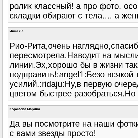
ролик классный! а про фото. ос
складки обирают с тела.... а же
Инна Ле
Рио-Рита,очень наглядно,спасиб
пересмотрела.Наводит на мысли
линии.Эх,хорошо бы в жизни так
подправить!:angel1:Безо всякой 
усилий.:ridaju:Ну,в первую очер
цветом быстрее разобраться.Но р
Королева Марина
Да вы посмотрите на наши фотки
с вами звезды просто!