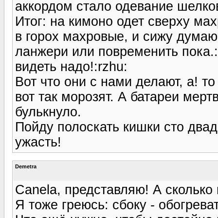
аккордом стало одевание шелко
Итог: на кимоно одет сверху ма
в горох махровые, и сижу думаю
ланжери или повременить пока.:r
видеть надо!:rzhu:
Вот что они с нами делают, а! то
вот так морозят. А батареи мертв
булькнуло.
Пойду полоскать кишки сто двад
ужасть!
Demetra
Canela, представляю! А сколько
Я тоже греюсь: сбоку - обогреват