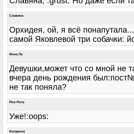
Славяна, :grust: Но даже если т
Славяна
Орхидея, ой, я всё понапутала...
самой Яковлевой три собачки: йо
Инна Ле
Девушки,может что со мной не т
вчера день рождения был:пост№
не так поняла?
Рио-Рита
Уже!:oops:
Kатарина