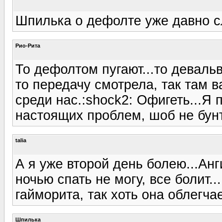
Шпилька о дефолте уже давно сл
Рио-Рита
То дефолтом пугают...то деваль
то передачу смотрела, так там 
среди нас.:shock2: Офигеть...Я 
настоящих проблем, шоб не бунто
talia
А я уже второй день болею...Ан
ночью спать не могу, все болит..
гайморита, так хоть она облегча
Шпилька