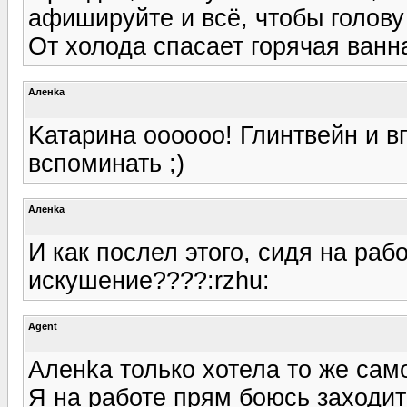
афишируйте и всё, чтобы голову
От холода спасает горячая ванна
Аленka
Kатарина оооооо! Глинтвейн и вп
вспоминать ;)
Аленka
И как послел этого, сидя на раб
искушение????:rzhu:
Agent
Аленka только хотела то же само
Я на работе прям боюсь заходит