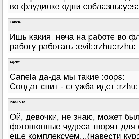
во флудилке одни соблазны:yes:
Canela
Ишь какия, неча на работе во ф
работу работать!:evil::rzhu::rzhu:
Agent
Canela да-да мы такие :oops:
Солдат спит - служба идет :rzhu:
Рио-Рита
Ой, девочки, не знаю, может был
фотошопные чудеса творят для 
еще комплексуем...(навести кур