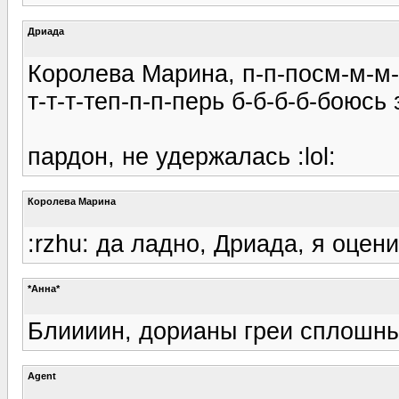
Дриада
Королева Марина, п-п-посм-м-м
т-т-т-теп-п-п-перь б-б-б-б-боюсь
пардон, не удержалась :lol:
Королева Марина
:rzhu: да ладно, Дриада, я оцен
*Анна*
Блиииин, дорианы греи сплошные
Agent