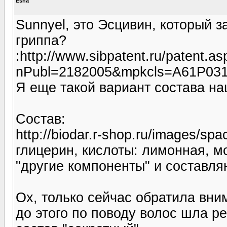
Esna
Sunnyel, это Эсцивин, который з
гриппа?
:http://www.sibpatent.ru/patent.as
nPubl=2182005&mpkcls=A61P031
Я еще такой вариант состава на
Состав:
http://biodar.r-shop.ru/images/s
глицерин, кислоты: лимонная, м
"другие компоненты" и составля
Ох, только сейчас обратила вни
до этого по поводу волос шла ре