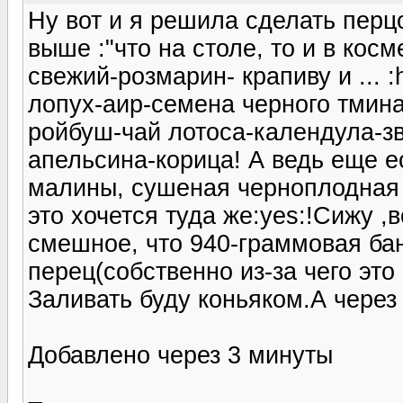
Ну вот и я решила сделать перц
выше :"что на столе, то и в кос
свежий-розмарин- крапиву и ... 
лопух-аир-семена черного тмина
ройбуш-чай лотоса-календула-з
апельсина-корица! А ведь еще е
малины, сушеная черноплодная 
это хочется туда же:yes:!Сижу ,
смешное, что 940-граммовая бан
перец(собственно из-за чего это
Заливать буду коньяком.А через 2 
Добавлено через 3 минуты