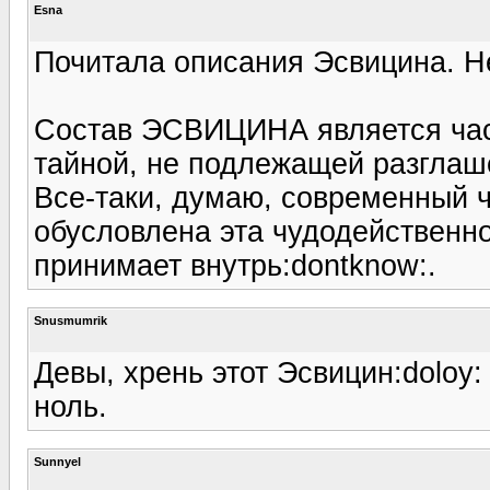
Esna
Почитала описания Эсвицина. Не
Состав ЭСВИЦИНА является час
тайной, не подлежащей разглаш
Все-таки, думаю, современный ч
обусловлена эта чудодейственно
принимает внутрь:dontknow:.
Snusmumrik
Девы, хрень этот Эсвицин:doloy
ноль.
Sunnyel