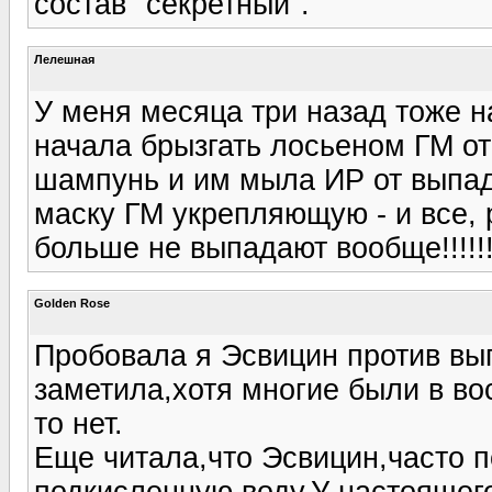
состав "секретный".
Лелешная
У меня месяца три назад тоже н
начала брызгать лосьеном ГМ от
шампунь и им мыла ИР от выпад
маску ГМ укрепляющую - и все, р
больше не выпадают вообще!!!!!!
Golden Rose
Пробовала я Эсвицин против вы
заметила,хотя многие были в во
то нет.
Еще читала,что Эсвицин,часто 
подкисленную воду.У настоящег