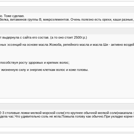
бо. Тоже сделаю.
елка, витаминов группы B, микроэлементов. Очень полезно есть орехи, каши разные, м
выдернула с сайта его состав. (а то оно стоит 2500т.р.)
ых эссенций на основе масла Жожоба, репейного масла и масла Ши - активно воздейс
пособствуя росту здоровых и крепких волос;
жизненную силу и энергию клеткам волос и коже головы.
 2-3 столовые ложки мелкой морской соли(это крупнее обычной мелкой соли)накапала 
идела час.Что удивительно соль не жгла.Помыла голову как обычно.При укладке корни