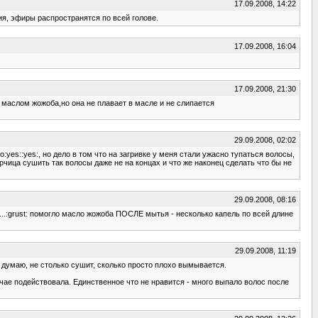
17.09.2008, 14:22
ия, эфиры распространятся по всей голове.
17.09.2008, 16:04
17.09.2008, 21:30
 маслом жожоба,но она не плавает в масле и не слипается
29.09.2008, 02:02
:yes::yes:, но дело в том что на загривке у меня стали ужасно тупаться волосы,
рчица сушить так волосы даже не на концах и что же наконец сделать что бы не
29.09.2008, 08:16
...:grust: помогло масло жожоба ПОСЛЕ мытья - несколько капель по всей длине
29.09.2008, 11:19
 думаю, не столько сушит, сколько просто плохо вымывается.
учае подействовала. Единственное что не нравится - много выпало волос после