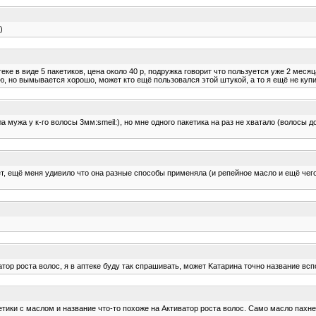
)
ке в виде 5 пакетиков, цена около 40 р, подружка говорит что пользуется уже 2 месяц
, но вымывается хорошо, может кто ещё пользовался этой штукой, а то я ещё не купи
а мужа у к-го волосы 3мм:smeil:), но мне одного пакетика на раз не хватало (волосы 
ет, ещё меня удивило что она разные способы применяла (и репейное масло и ещё чего
ватор роста волос, я в аптеке буду так спрашивать, может Kатарина точно название вс
кетики с маслом и название что-то похоже на Активатор роста волос. Само масло пах