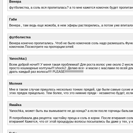
Венера
футболистка, а соль вся пропиталась? а то мне кажется комочек будет пропитан
Габи
Венера , там ведь еще жожоба, в нем эфиры растворились, а потом уже впиталос
футболистка
Венера конечно пропитались .Чтоб не было комочков соль надо размешать.Функц
комочком.Посмотрите на пропорции:smeil:
Yanochka:)
Всем доброй ночи!!! У меня такая проблемка!! Для роста волос уже около 2 меся
просто кошмарные колтуны!!!:shock2: Делаю все- и маски с маслами по всей дли
драть каждый раз волосы!!!! PLEASE!!!!!!!!!!!!!!!!!!!!!
Молния
Мне в таком случае пришлось несколько тонких прядей, где были самые сухие и 
этих прядок прицельно. Тем более, что это нижние пряди - незаметно будет, есл
Ямайка
Yanochka, может быть вы вымываете не до конца? а если после горчицы бальзам
Я попробовала два рецепта: настойку преца и соль в корни. После втирания сол
втирания! Кажется, что от этой процедуры волосы посыпались бы даже у тех, у 