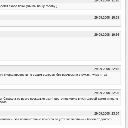
29.09.2008, 12:26
время скоро покинули бы вашу голову:)
29.09.2008, 18:59
29.09.2008, 19:36
29.09.2008, 22:15
у слегка провести по сухим волосам без расчески и в руках пучек и так
29.09.2008, 22:25
сы. Сделала ее всего несколько раз (просто повисела вниз головой даже) и после
лала.
29.09.2008, 23:34
занялась, эта асана отлично помогла от усталости спины и болей от долгого