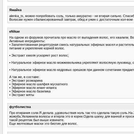
Ямайка
alenka_ts, можно попробовать соль, только аккуратно - не втирая сильно. Спаси
Волосам нужен сбалансированный завтрак, обед и ужин с достаточным кол-вом б
eNikae
На одном из форумов прочитала про масло от выпадения волос, его хвалили. Вот 
Активные ингредиенты:
• Запатентованная рецептурная смесь натуральных эфирных масел и растительн
питание и укрепление корней волос.
• Экстракт хмеля ускоряет рост волос;
• Натуральное эфирное масло можжевельника укрепляют волосяную луковицу, с
• Натуральное эфирное масло кедровых орешков при данном сочетании придает 
А так же, в составе:
• Экстракт розмарина
• Эфирное масло шалфея мускатного
• Эфирное масло иланг-иланга
• Эфирное масло базилика
• Экстракт мяты
футболистка
Про втирания соли.Я делала ,удовольствия ноль так что сделала такую соль.На
жожоба.Увлажнила волосы и втерла это в корни.Одела шапку для ванной и прос
такой рецептик был выше извините.
Еще желтковые маски это биотин для волос.