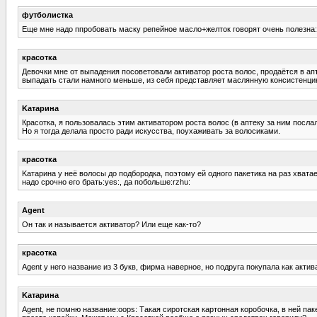
футболистка
Еще мне надо ппробовать маску репейное масло+желток говорят очень полезна:
красотка
Девочки мне от выпадения посоветовали активатор роста волос, продаётся в апте
выпадать стали намного меньше, из себя представляет маслянную консистенцию
Kатарина
Красотка, я пользовалась этим активатором роста волос (в аптеку за ним послал
Но я тогда делала просто ради искусства, поухаживать за волосиками.
красотка
Kатарина у неё волосы до подбородка, поэтому ей одного пакетика на раз хвата
надо срочно его брать:yes:, да побольше:rzhu:
Agent
Он так и называется активатор? Или еще как-то?
красотка
Agent у него название из 3 букв, фирма наверное, но подруга покупала как акти
Kатарина
Agent, не помню название:oops: Такая сиротская картонная коробочка, в ней па