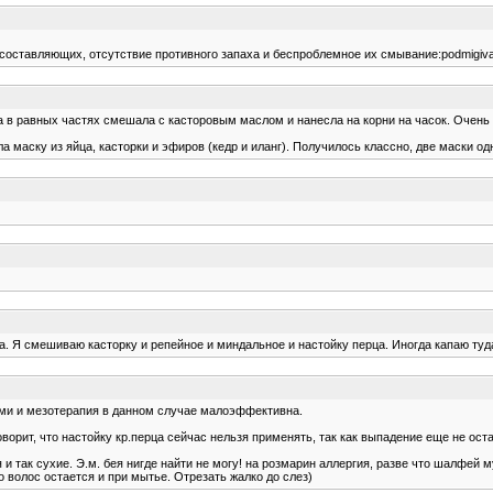
 составляющих, отсутствие противного запаха и беспроблемное их смывание:podmigiv
ца в равных частях смешала с касторовым маслом и нанесла на корни на часок. Очень
ла маску из яйца, касторки и эфиров (кедр и иланг). Получилось классно, две маски о
та. Я смешиваю касторку и репейное и миндальное и настойку перца. Иногда капаю туд
нами и мезотерапия в данном случае малоэффективна.
оворит, что настойку кр.перца сейчас нельзя применять, так как выпадение еще не ост
и так сухие. Э.м. бея нигде найти не могу! на розмарин аллергия, разве что шалфей му
 волос остается и при мытье. Отрезать жалко до слез)