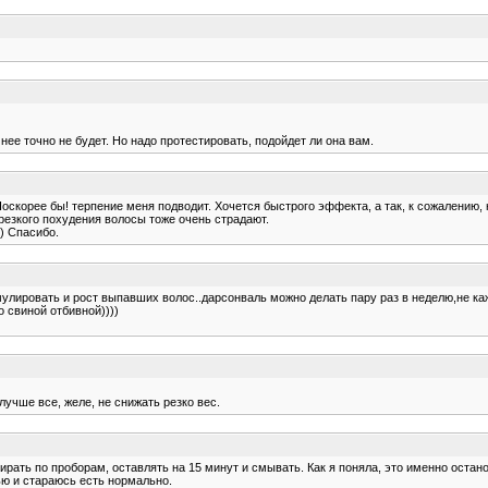
нее точно не будет. Но надо протестировать, подойдет ли она вам.
Поскорее бы! терпение меня подводит. Хочется быстрого эффекта, а так, к сожалению, 
резкого похудения волосы тоже очень страдают.
) Спасибо.
мулировать и рост выпавших волос..дарсонваль можно делать пару раз в неделю,не к
 свиной отбивной))))
учше все, желе, не снижать резко вес.
ирать по проборам, оставлять на 15 минут и смывать. Как я поняла, это именно остано
пью и стараюсь есть нормально.