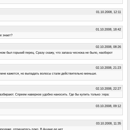
01.10.2008, 12:11
01.10.2008, 18:42
е знает?
02.10.2008, 08:26
ом был горький перец. Сразу скажу, что запаха чеснока не было, наоборот
02.10.2008, 21:23
 мне кажется, но выпадать волосы стали действительно меньше.
02.10.2008, 22:27
азбирают. Спреем наверное удобно наносить. Где бы купить только :repa:
03.10.2008, 09:12
03.10.2008, 11:35
продаже, отпишитесь плиз. В Ашане ее нет.