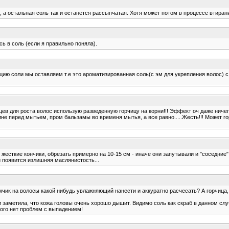
, а остальная соль так и останется рассыпчатая. Хотя может потом в процессе втиран
ь в соль (если я правильно поняла).
ию соли мы оставляем т.е это ароматизированная соль(с эм для укрепления волос) с
цев для роста волос использую разведенную горчицу на корни!!! Эффект оч даже ничего
не перед мытьем, пром бальзамы во временя мытья, а все равно.....Жесть!!! Может го
жесткие кончики, обрезать примерно на 10-15 см - иначе они запутывали и "соседние"
и появится излишняя маслянистость...
чик на волосы какой нибудь увлажняющий нанести и аккуратно расчесать? А горчица,
и заметила, что кожа головы очень хорошо дышит. Видимо соль как скраб в данном сл
кого нет проблем с выпадением!