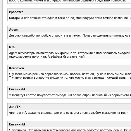
просто копейки. Может мы с Красоткой вообще о разных средствах говорили?
красотка
Kатарина нет похоже это одно и тоже ср-во, моя подруга тоже точное название не
Agent
Девочки спасибо, попробую спросить в аптеках. Пока самодельными пользуюсь с
lera
Agent активаторы бывают разных фирм, в те, которыми я пользовалась входили р
отдушка очень приятная. А эффект был заметный.
Kerridven
Я у меня мама решила серьезно за мои волосы взяться, ну не в прямом смысле
Т у меня возник вопрос-не плохо ли то, что масло мама втирает каждый день, т.е
ЕвгенияМ
У меня тут сестра покупает от выпадения волос спрей перцовый из серии "чего 
JanaTX
что-то я у Агафьи не видела такого, а есть она у нас в любом магазине из тех,
ЕвгенияМ
Я уточнила. Это называется "Сыворотка для роста волос" с настоем перца. Реце