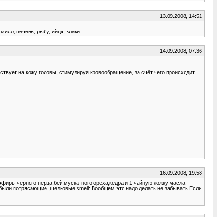
13.09.2008, 14:51
ясо, печень, рыбу, яйца, злаки.
14.09.2008, 07:36
твует на кожу головы, стимулируя кровообращение, за счёт чего происходит
16.09.2008, 19:58
эфиры черного перца,бей,мускатного ореха,кедра и 1 чайную ложку масла
 были потрясающие ,шелковые:smeil:.Вообщем это надо делать не забывать.Если