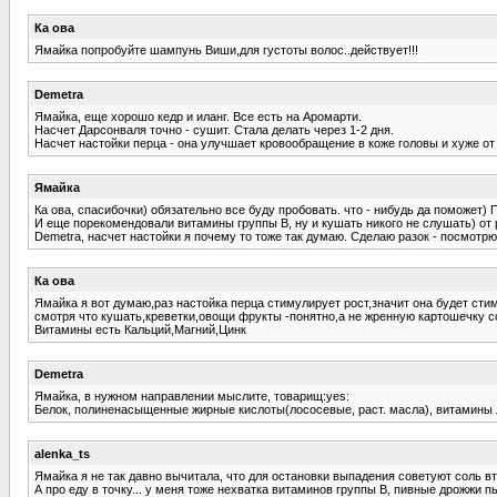
Ка ова
Ямайка попробуйте шампунь Виши,для густоты волос..действует!!!
Demetra
Ямайка, еще хорошо кедр и иланг. Все есть на Аромарти.
Насчет Дарсонваля точно - сушит. Стала делать через 1-2 дня.
Насчет настойки перца - она улучшает кровообращение в коже головы и хуже от 
Ямайка
Ка ова, спасибочки) обязательно все буду пробовать. что - нибудь да поможет) 
И еще порекомендовали витамины группы B, ну и кушать никого не слушать) от 
Demetra, насчет настойки я почему то тоже так думаю. Сделаю разок - посмотрю
Ка ова
Ямайка я вот думаю,раз настойка перца стимулирует рост,значит она будет сти
смотря что кушать,креветки,овощи фрукты -понятно,а не жренную картошечку со
Витамины есть Кальций,Магний,Цинк
Demetra
Ямайка, в нужном направлении мыслите, товарищ:yes:
Белок, полиненасыщенные жирные кислоты(лососевые, раст. масла), витамины л
alenka_ts
Ямайка я не так давно вычитала, что для остановки выпадения советуют соль вт
А про еду в точку... у меня тоже нехватка витаминов группы В, пивные дрожжи 