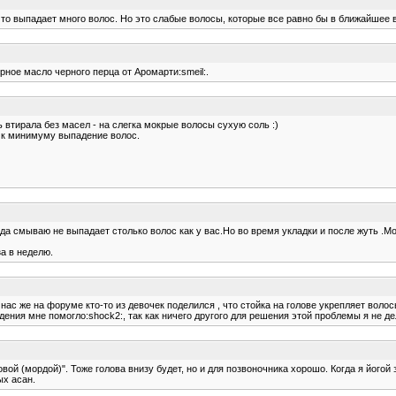
 что выпадает много волос. Но это слабые волосы, которые все равно бы в ближайшее 
рное масло черного перца от Аромарти:smeil:.
ь втирала без масел - на слегка мокрые волосы сухую соль :)
и к минимуму выпадение волос.
а смываю не выпадает столько волос как у вас.Но во время укладки и после жуть .Мог
а в неделю.
у нас же на форуме кто-то из девочек поделился , что стойка на голове укрепляет воло
дения мне помогло:shock2:, так как ничего другого для решения этой проблемы я не де
й (мордой)". Тоже голова внизу будет, но и для позвоночника хорошо. Когда я йогой 
ых асан.