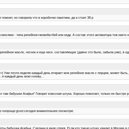
 помнит, но говорила что в коробочке пакетики, да и стоит 38 р
месями - типа репейное+жожоба+бей или кедр. А состав этого активатора тож никто н
епейное масло, чеснок и еще неск. составляющих (давно это было, забыла уже), в одн
=) Уже почти неделю каждый день втирает мне репейное масло с перцем, может быть,
. я каждый день мою голову...
то там бабушки Агафьи" Говорит классная штука. Хорошо помогает, только ее быстро р
 что попроще:grust:сегодня внимательнее посмотрю
пты бабушки Агафьи. Сделана в виде спрея. Если кто такую штуку увидит в Москве в 