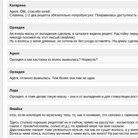
Kатарина
Agent, Olik, спасибо:smeil:
Славяна, 1-2 два рецепта обязательно попробую:yes: Понравилась доступность
Орхидея
Ая вчера маску от выпадения сделала, в каталоге видела рецепт. Настойку пер
никогда похожей на этот лысый смайлик)
Ну а волосы у меня длинные, не хотела их без ухода оставлять. На длину сдела
Agent
Орхидея а как касторка из волос вымылась? Нормуль?
Орхидея
Agent, отлично вымылась. Тем более она там не одна
Лада
Орхидея, я тоже делаю такую маску - она и от выпадения и для стимуляции рос
Ямайка
sms, если алопеция по мужскому типу, то, как я понимаю, это связано с гармо
Здесь столько хороших рецептов! но я сейчас прямо на распутье - косметолог г
самое с луком/чесноком, солью ит.д.), по крайней мере так мне сказали.
Дарсонвалем говорят тоже увлекаться нельзя, так как он сушит волосы, а у меня 
Волосы ниже пояса, поэтому мучений с ними жуть как много! На расчестке много