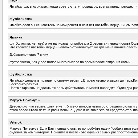
Габи
Ямайка , да, в журналах, когда советуют эту процедуру, всегда предупреждают,
футболистка
Ямайка если вы ссылаетесь на мой рецепт в нем нет настойки перца! В нем эфи
Ямайка
футболистка, нет нет) я же написала попробовала 2 рецепта - перец и соль) Сол
Что касается настойки перца - неплохо стимулирует, но для меня важнее свест
Добавлено через 7 минут
футболистка, Как у вас волос много выпало во время/после втирания соли?
футболистка
Ямайка я делала втирание по своему рецепту.Втираю немного,держу до часа.Когд
несколько раз:evil:.
Часто стараюсь не делать т.к соль действительно может навредить.Один два раз
Марусь Почемусь
Девочки хотите верьте, хотите нет... У меня волосы лезли со страшной силой и 
этого волос стало лезть в разы меньше. Даже и не знаю это ли средство от выпа
Veterok
Марусь Почемусь Если Вам понравилось, то попробуйте еще и "собака вниз голово
сидения за компьютером. Поищите в инете - это одна из самых распространенн