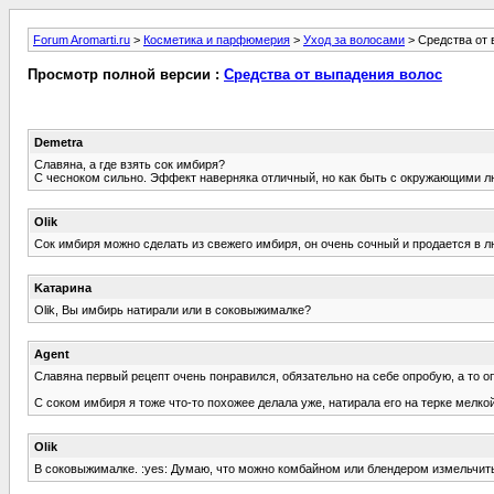
Forum Aromarti.ru
>
Косметика и парфюмерия
>
Уход за волосами
> Средства от 
Просмотр полной версии :
Средства от выпадения волос
Demetra
Славяна, а где взять сок имбиря?
С чесноком сильно. Эффект наверняка отличный, но как быть с окружающими 
Olik
Сок имбиря можно сделать из свежего имбиря, он очень сочный и продается в лю
Kатарина
Olik, Вы имбирь натирали или в соковыжималке?
Agent
Славяна первый рецепт очень понравился, обязательно на себе опробую, а то оп
С соком имбиря я тоже что-то похожее делала уже, натирала его на терке мелкой
Olik
В соковыжималке. :yes: Думаю, что можно комбайном или блендером измельчить,