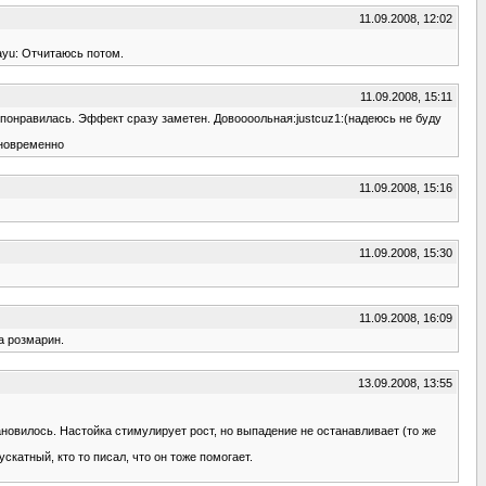
11.09.2008, 12:02
ayu: Отчитаюсь потом.
11.09.2008, 15:11
 понравилась. Эффект сразу заметен. Довоооольная:justcuz1:(надеюсь не буду
дновременно
11.09.2008, 15:16
11.09.2008, 15:30
11.09.2008, 16:09
а розмарин.
13.09.2008, 13:55
ановилось. Настойка стимулирует рост, но выпадение не останавливает (то же
скатный, кто то писал, что он тоже помогает.