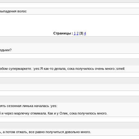
выпадения волос
Страницы :
1
2
[
3
]
4
людьми?
бом супермаркете. :yes:Я как-то делала, сока получилось очень много.:smeil:
ять сезонная линька началась :yes:
 и через марлечку отжимала. Как и у Олик, сока получилось много.
 а потом отжать, все равно получиться довольно много.