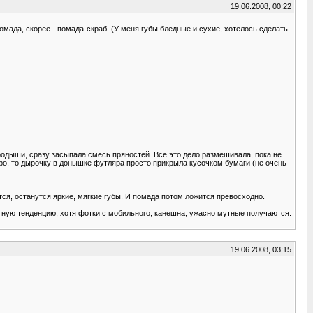
19.06.2008, 00:22
помада, скорее - помада-скраб. (У меня губы бледные и сухие, хотелось сделать
родыши, сразу засыпала смесь пряностей. Всё это дело размешивала, пока не
тро, то дырочку в донышке футляра просто прикрыла кусочком бумаги (не очень
ся, останутся яркие, мягкие губы. И помада потом ложится превосходно.
тную тенденцию, хотя фотки с мобильного, канешна, ужасно мутные получаются.
19.06.2008, 03:15