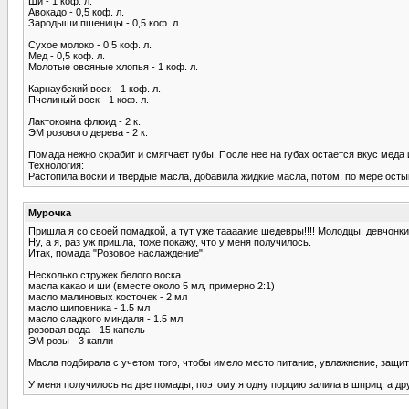
Ши - 1 коф. л.
Авокадо - 0,5 коф. л.
Зародыши пшеницы - 0,5 коф. л.
Сухое молоко - 0,5 коф. л.
Мед - 0,5 коф. л.
Молотые овсяные хлопья - 1 коф. л.
Карнаубский воск - 1 коф. л.
Пчелиный воск - 1 коф. л.
Лактокоина флюид - 2 к.
ЭМ розового дерева - 2 к.
Помада нежно скрабит и смягчает губы. После нее на губах остается вкус меда 
Технология:
Растопила воски и твердые масла, добавила жидкие масла, потом, по мере осты
Мурочка
Пришла я со своей помадкой, а тут уже таааакие шедевры!!!! Молодцы, девчонки
Ну, а я, раз уж пришла, тоже покажу, что у меня получилось.
Итак, помада "Розовое наслаждение".
Несколько стружек белого воска
масла какао и ши (вместе около 5 мл, примерно 2:1)
масло малиновых косточек - 2 мл
масло шиповника - 1.5 мл
масло сладкого миндаля - 1.5 мл
розовая вода - 15 капель
ЭМ розы - 3 капли
Масла подбирала с учетом того, чтобы имело место питание, увлажнение, защи
У меня получилось на две помады, поэтому я одну порцию залила в шприц, а дру