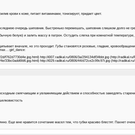
рилив крови к коже, питает витаминами, тонизирует, придает цвет.
 последнюю очередь шиповник. Быстренько перемешать, шиповник слишком долго не гре
бычную белую) и залить массу в патрон. Остудить слегка при комнатной температуре, 
ощипывает вначале, но это проходит. Губы становятся розовые, гладкие, кровообращен
пах…:girl_dance:
06/2d/f762d7730d4e.jpg.html) http://i007.radikal.ru/0806/3a/294134df34bbt.jpg (http://radikal.r
06/4e/33bc0add6fd6.jpg.html) http://i029.radikal.ru/0806/44/d72ce2c99c97t.jpg (http://radikal.
евосходным смягчающим и увлажняющим действием и способностью замедлять старени
 шелковистость
янно. Еще мне нравится сочетание масел тем, что губки красиво блестят. Пахнет очен