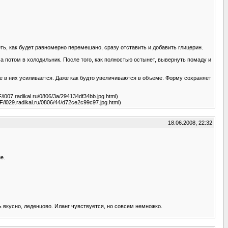
ть, как будет равномерно перемешано, сразу отставить и добавить глицерин.
а потом в холодильник. После того, как полностью остынет, вывернуть помаду и
ие в них усиливается. Даже как будто увеличиваются в объеме. Форму сохраняет
u/F/i007.radikal.ru/0806/3a/294134df34bb.jpg.html)
ru/F/i029.radikal.ru/0806/44/d72ce2c99c97.jpg.html)
18.06.2008, 22:32
е.
ь вкусно, леденцово. Иланг чувствуется, но совсем немножко.