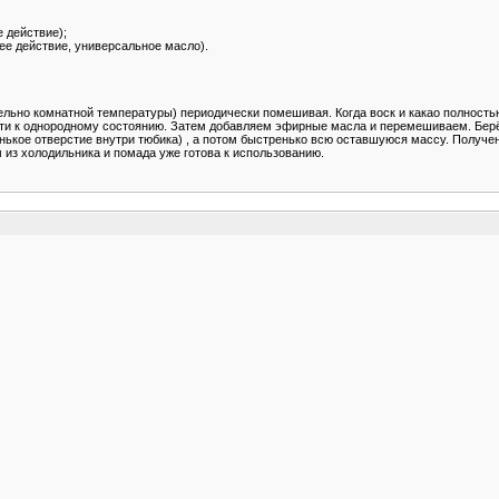
 действие);
ее действие, универсальное масло).
тельно комнатной температуры) периодически помешивая. Когда воск и какао полност
вести к однородному состоянию. Затем добавляем эфирные масла и перемешиваем. Бер
енькое отверстие внутри тюбика) , а потом быстренько всю оставшуюся массу. Получе
 из холодильника и помада уже готова к использованию.