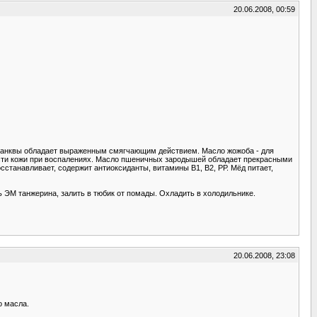
20.06.2008, 00:59
санквы обладает выраженным смягчающим действием. Масло жожоба - для
ости кожи при воспалениях. Масло пшеничных зародышей обладает прекрасными
анавливает, содержит антиоксиданты, витамины В1, В2, РР. Мёд питает,
 ЭМ танжерина, залить в тюбик от помады. Охладить в холодильнике.
20.06.2008, 23:08
о масла.