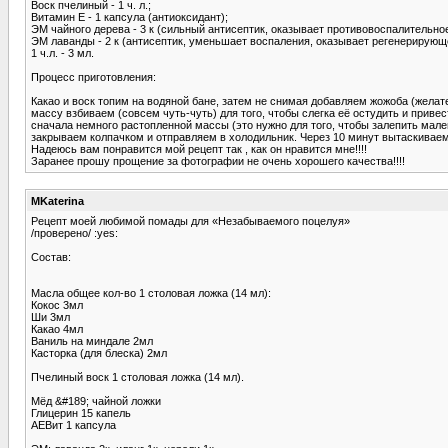
Воск пчелиный - 1 ч. л.;
Витамин Е - 1 капсула (антиоксидант);
ЭМ чайного дерева - 3 к (сильный антисептик, оказывает противовоспалительное
ЭМ лаванды - 2 к (антисептик, уменьшает воспаления, оказывает регенерирующ
1 ч.л. - 3 мл.
Процесс приготовления:
Какао и воск топим на водяной бане, затем не снимая добавляем жожоба (жела
массу взбиваем (совсем чуть-чуть) для того, чтобы слегка её остудить и при
сначала немного растопленной массы (это нужно для того, чтобы залепить мал
закрываем колпачком и отправляем в холодильник. Через 10 минут вытаскиваем
Надеюсь вам понравится мой рецепт так , как он нравится мне!!!!
Заранее прошу прощение за фотографии не очень хорошего качества!!!!
MKaterina
Рецепт моей любимой помады для «Незабываемого поцелуя»
/проверено/ :yes:
Состав:
Масла общее кол-во 1 столовая ложка (14 мл):
Кокос 3мл
Ши 3мл
Какао 4мл
Ваниль на миндале 2мл
Касторка (для блеска) 2мл
Пчелиный воск 1 столовая ложка (14 мл).
Мёд &#189; чайной ложки
Глицерин 15 капель
АЕВит 1 капсула