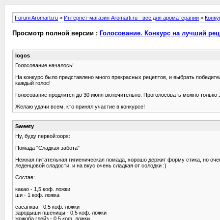
Forum Aromarti.ru
>
Интернет-магазин Aromarti.ru - все для ароматерапии
>
Конку
Просмотр полной версии :
Голосование. Конкурс на лучший ре
logos
Голосование началось!
На конкурс было представлено много прекрасных рецептов, и выбрать победител
каждый голос!
Голосование продлится до 30 июня включительно. Проголосовать можно только з
Желаю удачи всем, кто принял участие в конкурсе!
Sweety
Ну, буду первой:oops:
Помада "Сладкая забота"
Нежная питательная гигиеническая помада, хорошо держит форму стика, но оче
леденцовой сладости, и на вкус очень сладкая от солодки :)
Состав:
какао - 1,5 коф. ложки
ши - 1 коф. ложка
сасанква - 0,5 коф. ложки
зародыши пшеницы - 0,5 коф. ложки
жожоба глейз - 0,5 коф. ложки