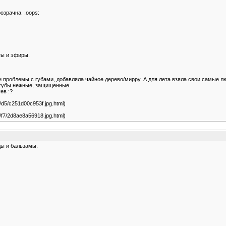
озрачна. :oops:
ты и эфиры.
ли проблемы с губами, добавляла чайное дерево/мирру. А для лета взяла свои самые
 губы нежные, защищенные.
ев :?
06/d5/c251d00c953f.jpg.html)
06/f7/2d8ae8a56918.jpg.html)
ды и бальзамы.