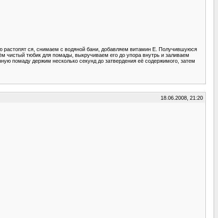
ью растопят ся, снимаем с водяной бани, добавляем витамин Е. Получившуюся
ём чистый тюбик для помады, выкручиваем его до упора внутрь и заливаем
нную помаду держим несколько секунд до затвердения её содержимого, затем
18.06.2008, 21:20