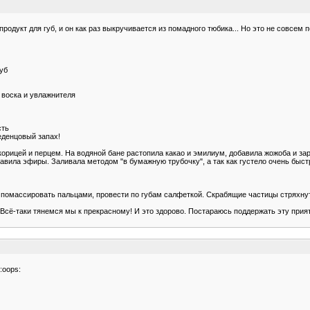
продукт для губ, и он как раз выкручивается из помадного тюбика... Но это не совсем 
губ
а воска и увлажнителя
сть
леденцовый запах!
корицей и перцем. На водяной бане растопила какао и эмилиум, добавила жожоба и за
обавила эфиры. Заливала методом "в бумажную трубочку", а так как густело очень быс
ка помассировать пальцами, провести по губам салфеткой. Скрабящие частицы стряхнут
Всё-таки тянемся мы к прекрасному! И это здорово. Постараюсь поддержать эту прия
:oops: