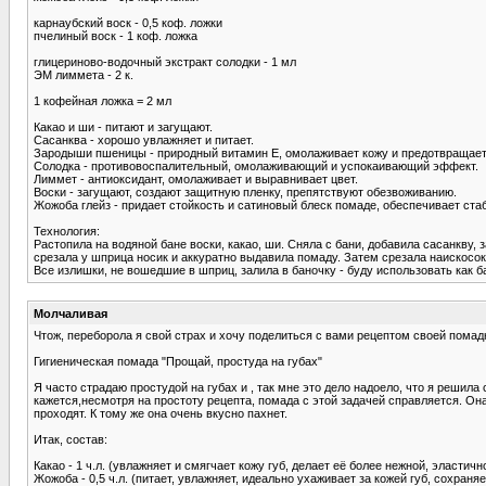
карнаубский воск - 0,5 коф. ложки
пчелиный воск - 1 коф. ложка
глицериново-водочный экстракт солодки - 1 мл
ЭМ лиммета - 2 к.
1 кофейная ложка = 2 мл
Какао и ши - питают и загущают.
Сасанква - хорошо увлажняет и питает.
Зародыши пшеницы - природный витамин Е, омолаживает кожу и предотвращает
Солодка - противовоспалительный, омолаживающий и успокаивающий эффект.
Лиммет - антиоксидант, омолаживает и выравнивает цвет.
Воски - загущают, создают защитную пленку, препятствуют обезвоживанию.
Жожоба глейз - придает стойкость и сатиновый блеск помаде, обеспечивает ст
Технология:
Растопила на водяной бане воски, какао, ши. Сняла с бани, добавила сасанкву
срезала у шприца носик и аккуратно выдавила помаду. Затем срезала наискосок 
Все излишки, не вошедшие в шприц, залила в баночку - буду использовать как б
Молчаливая
Чтож, переборола я свой страх и хочу поделиться с вами рецептом своей помадк
Гигиеническая помада "Прощай, простуда на губах"
Я часто страдаю простудой на губах и , так мне это дело надоело, что я решил
кажется,несмотря на простоту рецепта, помада с этой задачей справляется. Она
проходят. К тому же она очень вкусно пахнет.
Итак, состав:
Какао - 1 ч.л. (увлажняет и смягчает кожу губ, делает её более нежной, эластичн
Жожоба - 0,5 ч.л. (питает, увлажняет, идеально ухаживает за кожей губ, сохраня