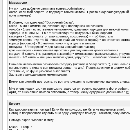
Мармаруни
Ну и я тоже добавлю свои пять копеек:podmigivayu:
Логос, если мой рецепт не подходит, гоните метлой. Просто я сделала уходовый 
ярче и нежнее)
В общем, помада-скраб "Восточный базар":
какао - 5 мл = смягчение, питание, ну и вообще как же без него!
жожоба - 1 мл = естественное увлажнение, идеально подходит для нежной кожи 
зародыши пшеницы - 1 мл = антиоксидант и натуральный консервант
касторка - 1 капсула (это такая крупная, прозрачная) = чтоб блестело
эмилиум каппа - где-то 10 чипсинок (чайная ложка с горкой) = сочетает качеств
корица (порошок) - 0,5 чайной ложки = для цвета и запаха
гвоздика - 5 "гвоздиков" = для запаха и скрабящих частиц
красный перец - мааасенькая щепотка = для улучшения кровоснабжения
сандал - 5 капель (т.к. разведен в жожоба) = омоложение, разглаживание, упруго
лиметт - 1-2 капли = мощный антиоксидант, упругость... и вообще обожаю этот 
Сначала мелко-мелко размолола гвоздику (нюхала и балдела:rzhu:), смешала с 
начало густеть (иначе вся гвоздика осядет на дно). Перед залитием в форму д
эстетично, но функцию свою выполняет).
Застыло в холодильнике моментально.
Ежели кто рискнёт повторить, то вот инструкция по применению: нанести, слег
Мне очень нравится, что девушки стараются интересно оформить фотографии . 
Арти, эт я нечаянно нажала отправить, а теперь сижу судорожно дописываю :-)))
Sweety
Как здорово варить помады! Если бы не конкурс, так бы и не научилась:smeil:
Сегодня попробовала сделать еще одну уходовую помаду - кажется, получилось
Помада-скраб "Молоко и мед"
Какао - 1 коф. л.