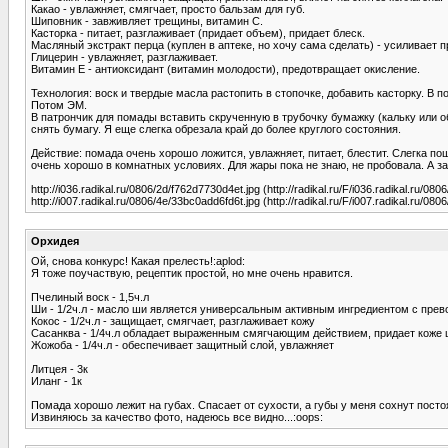
Какао - увлажняет, смягчает, просто бальзам для губ.
Шиповник - завживляет трещины, витамин С.
Касторка - питает, разглаживает (придает объем), придает блеск.
Масляный экстракт перца (куплен в аптеке, но хочу сама сделать) - усиливает п
Глицерин - увлажняет, разглаживает.
Витамин Е - антиоксидант (витамин молодости), предотвращает окисление.
Технология: воск и твердые масла растопить в стопочке, добавить касторку. В
Потом ЭМ.
В патрончик для помады вставить скрученную в трубочку бумажку (кальку или о
снять бумагу. Я еще слегка обрезала край до более круглого состояния.
Действие: помада очень хорошо ложится, увлажняет, питает, блестит. Слегка п
очень хорошо в комнатных условиях. Для жары пока не знаю, не пробовала. А за
http://i036.radikal.ru/0806/2d/f762d7730d4et.jpg (http://radikal.ru/F/i036.radikal.ru/08
http://i007.radikal.ru/0806/4e/33bc0add6fd6t.jpg (http://radikal.ru/F/i007.radikal.ru/08
Орхидея
Ой, снова конкурс! Какая прелесть!:aplod:
Я тоже поучаствую, рецептик простой, но мне очень нравится.
Пчелиный воск - 1,5ч.л
Ши - 1/2ч.л - масло ши является универсальным активным ингредиентом с пр
Кокос - 1/2ч.л - защищает, смягчает, разглаживает кожу
Сасанква - 1/4ч.л обладает выраженным смягчающим действием, придает коже
Жожоба - 1/4ч.л - обеспечивает защитный слой, увлажняет
Литцея - 3к
Иланг - 1к
Помада хорошо лежит на губах. Спасает от сухости, а губы у меня сохнут посто
Извиняюсь за качество фото, надеюсь все видно...:oops: