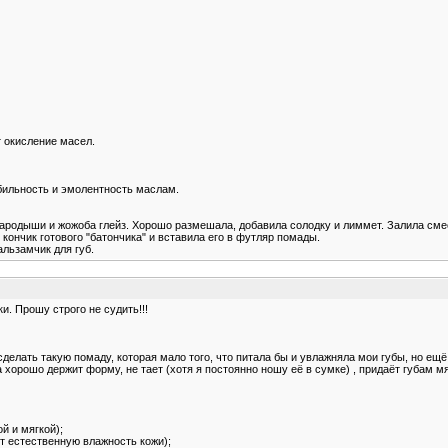
 окисление масел.
абильность и эмолентность маслам.
, зародыши и жожоба глейз. Хорошо размешала, добавила солодку и лиммет. Залила см
кончик готового "батончика" и вставила его в футляр помады.
альзамчик для губ.
и. Прошу строго не судить!!!
а сделать такую помаду, которая мало того, что питала бы и увлажняла мои губы, но е
 хорошо держит форму, не тает (хотя я постоянно ношу её в сумке) , придаёт губам м
ой и мягкой);
ет естественную влажность кожи);