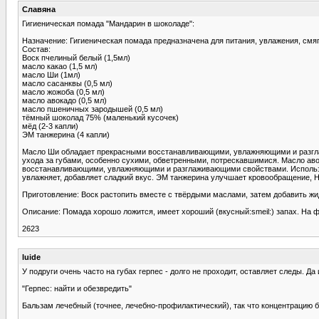
Славяна
Гигиеническая помада "Мандарин в шоколаде":
Назначение: Гигиеническая помада предназначена для питания, увлажения, смяг
Состав:
Воск пчелиный белый (1,5мл)
масло какао (1,5 мл)
масло Ши (1мл)
масло сасанквы (0,5 мл)
масло жожоба (0,5 мл)
масло авокадо (0,5 мл)
масло пшеничных зародышей (0,5 мл)
тёмный шоколад 75% (маленький кусочек)
мёд (2-3 капли)
ЭМ танжерина (4 капли)
Масло Ши oбладает прекрасными восстанавливающими, увлажняющими и разгла
ухода за губами, особенно сухими, обветренными, потрескавшимися. Масло ав
восстанавливающими, увлажняющими и разглаживающими свойствами. Использует
увлажняет, добавляет сладкий вкус. ЭМ танжерина улучшает кровообращение, 
Приготовление: Воск растопить вместе с твёрдыми маслами, затем добавить жи
Описание: Помада хорошо ложится, имеет хороший (вкусный:smeil:) запах. На 
2623
luide
У подруги очень часто на губах герпес - долго не проходит, оставляет следы. Да
"Герпес: найти и обезвредить"
Бальзам лечебный (точнее, лечебно-профилактический), так что концентрацию б