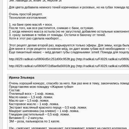
ЭМ: лаванда 2к, иланг 1к, нероли 1к
Для цвета добавила немного теней коричневых и розовых, но на губах помада пр
Очень простой рецепт.
Технология изготовления:
1. на бане грею маслА + воск.
После того, как все растопится, снимаю с бани, остужаю.
2. когда немного масса остыла (но не загустела) добавляю остальные компонен
3. сразу заливаю в тюбик от помады. Остатки в баночку от теней.
Хотя в этот раз сделала наоборот…
Этот рецепт делаю второй раз, варьируются только эфиры. Для зимы, когда бы
Для меня в этом рецепте основное мёд, он дает моим губам всё необходимое –
Еще пикантный нюанс – мёд делает губы сладенькими :smeil: Помада для поцелу
http://i029.radikal.ru/0806/d5/c251d00c953ft.jpg (http://radikal.ru/F/i029.radikal.ru/08
http://i029.radikal.ru/0806/f7/2d8ae8a56918t.jpg (http://radikal.ru/F/i029.radikal.ru/08
Ирина-Эльвира
Очень хороший конкурс, спасибо за него. Как раз мне в тему, закончились пома
Представляю мою помадку «Жаркие губки»
Состав:
Пчелиный воск – 1 коф. ложка.
Масло какао – 1,5 коф. ложки.
Масло ши – 1,5 коф. ложки.
Касторовое масло – 1 коф. ложка.
Экстракт масляный красного перца – 0,5 коф. ложки.
Мацерат шиповника (на оливке) – 1 коф. ложка.
Глицерин растительный – 0,5 коф. ложки.
Витамин Е – 2 капсулы.
ЭМ – роза, пальмароза по 1 капле.
Ши - смягчает, увлажняет, защищает, разглаживает, влияет на синтез коллагена.