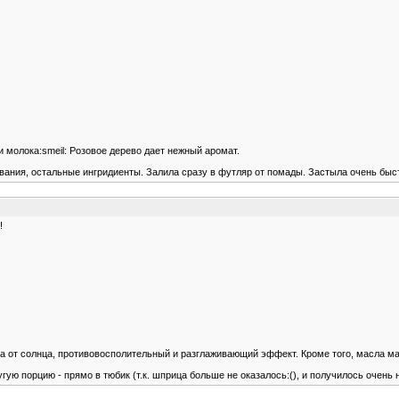
и молока:smeil: Розовое дерево дает нежный аромат.
вания, остальные ингридиенты. Залила сразу в футляр от помады. Застыла очень быс
!
та от солнца, противовосполительный и разглаживающий эффект. Кроме того, масла м
гую порцию - прямо в тюбик (т.к. шприца больше не оказалось:(), и получилось очень 