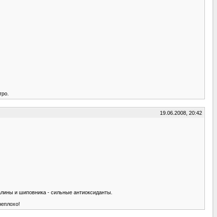
тро.
19.06.2008, 20:42
алины и шиповника - сильные антиоксиданты.
неплохо!