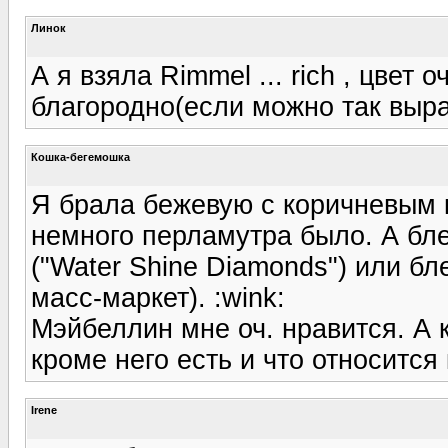
Линок
А я взяла Rimmel ... rich , цвет 
благородно(если можно так выра
Кошка-бегемошка
Я брала бежевую с коричневым 
немного перламутра было. А блес
("Water Shine Diamonds") или блес
масс-маркет). :wink:
Мэйбеллин мне оч. нравится. А к
кроме него есть и что относится
Irene