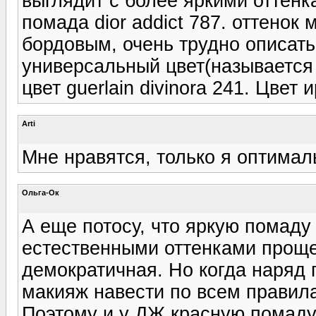
выглядит с более яркими оттенк
помада dior addict 787. оттено
бордовым, очень трудно описать
универсальный цвет(называется 
цвет guerlain divinora 241. Цвет 
Arti
Мне нравятся, только я оптимальн
Ольга-Ок
А еще потосу, что яркую помаду
естественными оттенками проще
демократичная. Но когда наряд 
макияж навести по всем правила
Поэтому и у ДЖ красную помаду