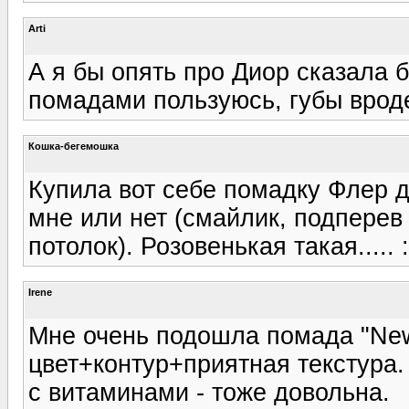
Arti
А я бы опять про Диор сказала б
помадами пользуюсь, губы вроде
Кошка-бегемошка
Купила вот себе помадку Флер д
мне или нет (смайлик, подперев 
потолок). Розовенькая такая..... :r
Irene
Мне очень подошла помада "New 
цвет+контур+приятная текстура. 
c витаминами - тоже довольна.