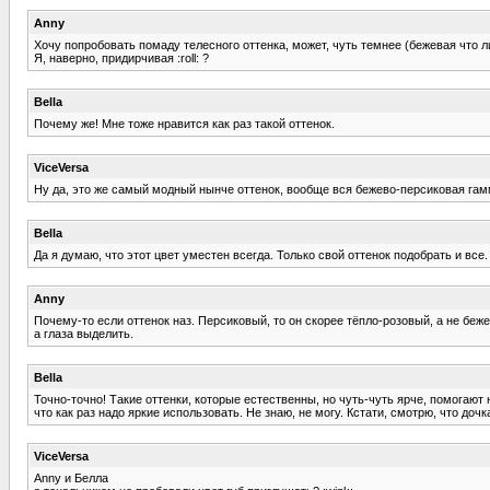
Anny
Хочу попробовать помаду телесного оттенка, может, чуть темнее (бежевая что ли
Я, наверно, придирчивая :roll: ?
Bella
Почему же! Мне тоже нравится как раз такой оттенок.
ViceVersa
Ну да, это же самый модный нынче оттенок, вообще вся бежево-персиковая гам
Bella
Да я думаю, что этот цвет уместен всегда. Только свой оттенок подобрать и все.
Anny
Почему-то если оттенок наз. Персиковый, то он скорее тёпло-розовый, а не бежев
а глаза выделить.
Bella
Точно-точно! Такие оттенки, которые естественны, но чуть-чуть ярче, помогают н
что как раз надо яркие использовать. Не знаю, не могу. Кстати, смотрю, что до
ViceVersa
Anny и Белла