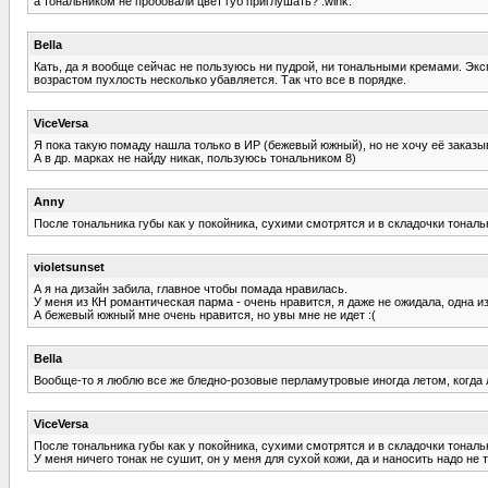
а тональником не пробовали цвет губ приглушать? :wink:
Bella
Кать, да я вообще сейчас не пользуюсь ни пудрой, ни тональными кремами. Экс
возрастом пухлость несколько убавляется. Так что все в порядке.
ViceVersa
Я пока такую помаду нашла только в ИР (бежевый южный), но не хочу её заказыв
А в др. марках не найду никак, пользуюсь тональником 8)
Anny
После тональника губы как у покойника, сухими смотрятся и в складочки тональ
violetsunset
А я на дизайн забила, главное чтобы помада нравилась.
У меня из КН романтическая парма - очень нравится, я даже не ожидала, одна из
А бежевый южный мне очень нравится, но увы мне не идет :(
Bella
Вообще-то я люблю все же бледно-розовые перламутровые иногда летом, когда л
ViceVersa
После тональника губы как у покойника, сухими смотрятся и в складочки тональ
У меня ничего тонак не сушит, он у меня для сухой кожи, да и наносить надо не 