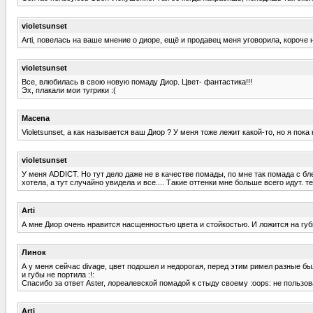
violetsunset
Arti, повелась на ваше мнение о диоре, ещё и продавец меня уговорила, короче
violetsunset
Все, влюбилась в свою новую помаду Диор. Цвет- фантастика!!!
Эх, плакали мои тугрики :(
Macena
Violetsunset, а как называется ваш Диор ? У меня тоже лежит какой-то, но я пока
violetsunset
У меня ADDICT. Но тут дело даже не в качестве помады, по мне так помада с бл
хотела, а тут случайно увидела и все.... Такие оттенки мне больше всего идут. т
Arti
А мне Диор очень нравится насщенностью цвета и стойкостью. И ложится на губы
Линок
А у меня сейчас divage, цвет подошел и недорогая, перед этим римел разные б
и губы не портила :!:
Спасибо за ответ Aster, лореалевской помадой к стыду своему :oops: не пользо
Arti