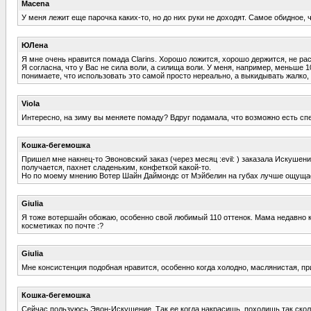
Macena
У меня лежит еще парочка каких-то, но до них руки не доходят. Самое обидное, 
ЮЛена
Я мне очень нравится помада Clarins. Хорошо ложится, хорошо держится, не рас
Я согласна, что у Вас не сила воли, а силища воли. У меня, например, меньше 
понимаете, что использовать это самой просто нереально, а выкидывать жалко, 
Viola
Интересно, на зиму вы меняете помаду? Вдруг подамала, что возможно есть с
Кошка-бегемошка
Пришел мне накнец-то Эвоновский заказ (через месяц :evil: ) заказала Искушен
получается, пахнет сладеньким, конфеткой какой-то.
Но по моему мнению Вотер Шайн Даймондс от Мэйбелин на губах лучше ощущается.
Giulia
Я тоже вотершайн обожаю, особенно свой любимый 110 оттенок. Мама недавно ку
косметиках по почте :?
Giulia
Мне консистенция подобная нравится, особенно когда холодно, маслянистая, при
Кошка-бегемошка
Сейчас пользуюсь Эвон-Искушение. Так ее когда накрасишь, походишь так скольк