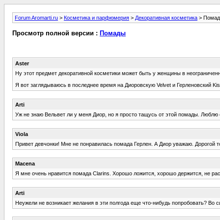
Forum Aromarti.ru
>
Косметика и парфюмерия
>
Декоративная косметика
> Пома
Просмотр полной версии :
Помады
Aster
Ну этот предмет декоративной косметики может быть у женщины в неограниченн
Я вот заглядываюсь в последнее время на Диоровскую Velvet и Герленовский Ki
Arti
Уж не знаю Вельвет ли у меня Диор, но я просто тащусь от этой помады. Люблю
Viola
Привет девчонки! Мне не понравилась помада Герлен. А Диор уважаю. Дорогой т
Macena
Я мне очень нравится помада Clarins. Хорошо ложится, хорошо держится, не рас
Arti
Неужели не возникает желания в эти полгода еще что-нибудь попробовать? Во си