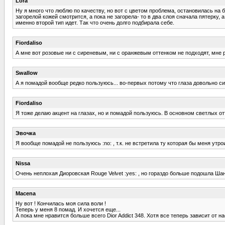
Lora
Ну я много что люблю по качеству, но вот с цветом проблема, остановилась на б
загорелой кожей смотрится, а пока не загорела- то в два слоя сначала пятерку
именно второй тип идет. Так что очень долго подбирала себе.
Fiordaliso
А мне вот розовые ни с сиреневым, ни с оранжевым оттенком не подходят, мне
Swallow
А я помадой вообще редко пользуюсь... во-первых потому что глаза довольно сил
Fiordaliso
Я тоже делаю акцент на глазах, но и помадой пользуюсь. В основном светлых от
Эвочка
Я вообще помадой не пользуюсь :no: , т.к. не встретила ту которая бы меня утро
Nissa
Очень неплохая Диoровская Rouge Velvet :yes: , но гораздо больше подошла 
Macena
Ну вот ! Кончилась моя сила воли !
Теперь у меня 8 помад. И хочется еще...
А пока мне нравится больше всего Dior Addict 348. Хотя все теперь зависит от н