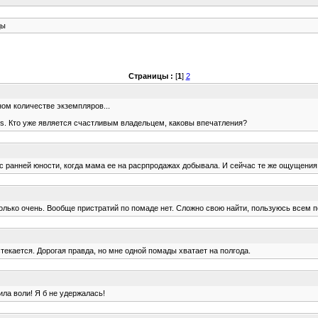
ды
Страницы :
[
1
]
2
ом количестве экземпляров...
ss. Кто уже является счастливым владельцем, каковы впечатления?
 с ранней юности, когда мама ее на расрпродажах добывала. И сейчас те же ощущения 
олько очень. Вообще пристратий по помаде нет. Сложно свою найти, пользуюсь всем п
текается. Дорогая правда, но мне одной помады хватает на полгода.
ла воли! Я б не удержалась!