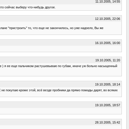
11.10.2005, 14:55
что сейчас выберу что-нибудь другое.
12.10.2005, 22:06
лане "пристроить" то, что еще не закончилось, но уже надоело, Вы же
16.10.2005, 16:00
19.10.2005, 11:20
логе ) я ее еще пальчиком растушевываю по губам, иначе уж больно насыщенный
19.10.2005, 18:14
 не покупаю кроме этой, всё везде пробники да прямо помады дарят, во всяких
19.10.2005, 18:57
28.10.2005, 15:42