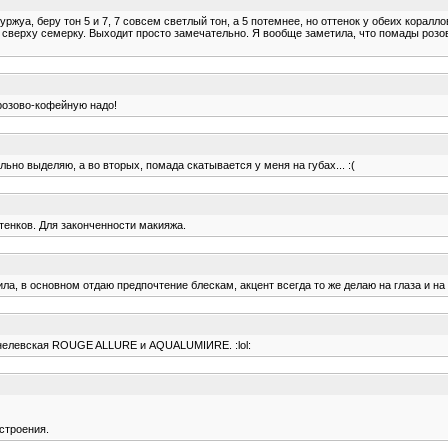
уржуа, беру тон 5 и 7, 7 совсем светлый тон, а 5 потемнее, но оттенок у обеих коралл
, а сверху семерку. Выходит просто замечательно. Я вообще заметила, что помады роз
 розово-кофейную надо!
ьно выделяю, а во вторых, помада скатывается у меня на губах... :(
тенков. Для законченности макияжа.
ила, в основном отдаю предпочтение блескам, акцент всегда то же делаю на глаза и на г
Шанелевская ROUGE ALLURE и AQUALUMIИRE. :lol:
астроения.