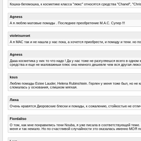
Кошка-бегемошка, к косметике класса "люкс" относятся средства "Chanel", "Christia
Agness
А я люблю матовые помады . Последнее преобретение М.А.С. Супер !!!
violetsunset
А я MAC так и не нашла у нас пока, а хочется приобрести, и помаду и тени. но п
Agness
Дааа косметика у них то что надо ! Да у нас тоже не разгуляешся всего в одном 
средства и еще не маловажныи плюс она немного дешевле чем вся другая люксо
ksus
Люблю помады Estee Lauder, Неlena Rubinshtein. Герлен у меня тоже был, но не 
сломалась у основания, слишком мягкая.
Лина
Очень нравятся Диоровские блески и помады, к сожалению, стойкостью не отлича
Fiordaliso
О том, как мне понравились тени Nouba, я уже писала в соответствующей теме. 
меня и так немало. Но по счастливой случайности это оказалась именно МОЯ пом