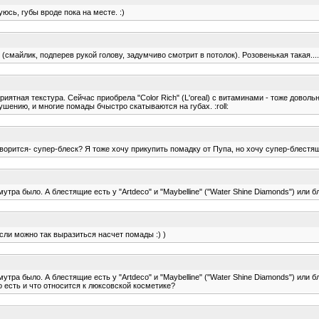
юсь, губы вроде пока на месте. :)
майлик, подперев рукой голову, задумчиво смотрит в потолок). Розовенькая такая..... :
ятная текстура. Сейчас приобрела "Color Rich" (L'oreal) c витаминами - тоже довольн
ушению, и многие помады бчыстро скатываются на губах. :roll:
оворится- супер-блеск? Я тоже хочу прикупить помадку от Пупа, но хочу супер-блестящу
 было. А блестящие есть у "Artdeco" и "Maybelline" ("Water Shine Diamonds") или блес
(если можно так выразиться насчет помады :) )
 было. А блестящие есть у "Artdeco" и "Maybelline" ("Water Shine Diamonds") или блес
о есть и что относится к люксовской косметике?