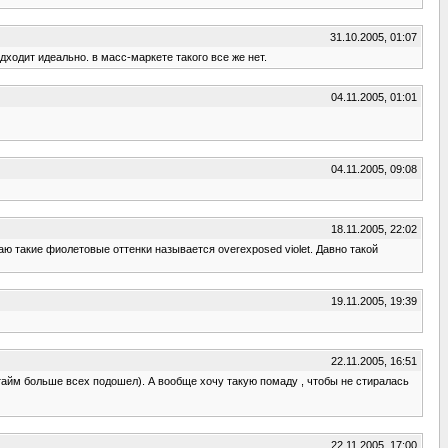
31.10.2005, 01:07
дходит идеально. в масс-маркете такого все же нет.
04.11.2005, 01:01
04.11.2005, 09:08
18.11.2005, 22:02
аю такие фиолетовые оттенки называется overexposed violet. Давно такой
19.11.2005, 19:39
22.11.2005, 16:51
итайм больше всех подошел). А вообще хочу такую помаду , чтобы не стиралась
22.11.2005, 17:00