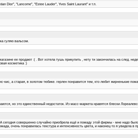
n Dior", "Lancome", "Estee Lauder", Yves Saint Laurant" и т.п.
ока гуляю вальсом.
магазине ее продают :( . Вот хотела тушь прикупить , нету ти закончилась на след. нед
вая косметика :)
кис-кис, а старая, в золотом тюбике. герлен понравится тем, кто любит жирненькие по
ются, но это единственный недостаток. Из масс-маркета нравятся блески Лореалевские,
А сегодня совершенно случайно приобрела ещё и помаду этой фирмы - мне надо было д
ада, очень понравилась текстура и интенсивность цвета, и наконец-то я увидела в про