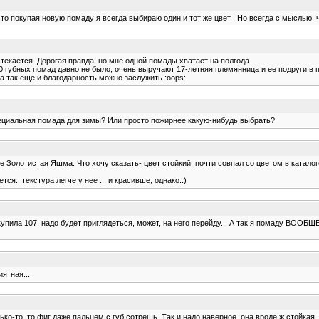
что покупая новую помаду я всегда выбираю один и тот же цвет ! Но всегда с мыслью, 
текается. Дорогая правда, но мне одной помады хватает на полгода.
10 губных помад давно не было, очень выручают 17-летняя племянница и ее подруги в п
а так еще и благодарность можно заслужить :oops:
пециальная помада для зимы? Или просто пожирнее какую-нибудь выбрать?
ие Золотистая Яшма. Что хочу сказать- цвет стойкий, почти совпал со цветом в ката
..текстура легче у нее ... и красивше, однако..)
пила 107, надо будет приглядеться, может, на него перейду... А так я помаду ВООБЩЕ
ятная...
о-то, то фиг даже пальцем с губ сотрешь. Так и надо наверное, она вроде ж стойкая.