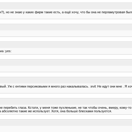
?), но не знаю у каких фирм такие есть, а ещё хочу, что бы она не перламутровая был
ма :yes:
ый. Уж с ентими персиковыми я много раз накалывалась. :evil: Не идут они мне . Я хо
е перебить глаза. Кстати, у меня тоже пухленькие, не так чтобы очень, вмеру, кому-т
чка абсолютно такие же использует. Хотя, она больше блесками пользуется.