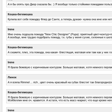
А я бы опять про Диор сказала бы. :) Я вообще только стойкими помадами пользу
Кошка-бегемошка
Купила вот себе помадку Флер де Санте, а теперь думаю- нужна она мне или нет (с
Irene
Мне очень подошла помада "New Chic Designer" (Pupa): приятный цвет+контур+при
А вообще, мне трудно подобрать помаду, т.к. губы у меня сухие, склонные к шел
Кошка-бегемошка
А скажите, плиз, эта помада, она какая- блестящая, матовая или там как у них г
Irene
Я брала бежевую с коричневым контуром. Больше матовая, хотя немного перламутра
Линок
А я взяла Rimmel ... rich , цвет очень красивый на губах блестит так благородно
Кошка-бегемошка
Я брала бежевую с коричневым контуром. Больше матовая, хотя немного перламутра
Мэйбеллин мне оч. нравится. А кстати, что есть масс-маркет, что еще кроме нег
Irene