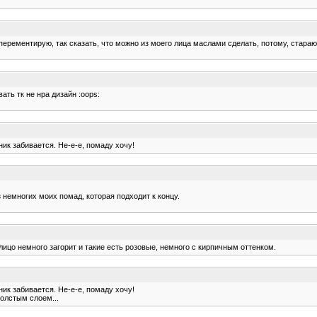
перементирую, так сказать, что можно из моего лица маслами сделать, потому, стараю
ать тк не нра дизайн :oops:
ник забивается. Не-е-е, помаду хочу!
 немногих моих помад, которая подходит к концу.
ицо немного загорит и такие есть розовые, немного с кирпичным оттенком.
ник забивается. Не-е-е, помаду хочу!
толстым слоем...