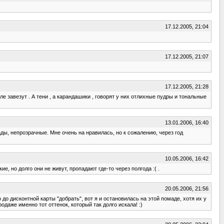
17.12.2005, 21:04
17.12.2005, 21:07
17.12.2005, 21:28
еле завезут . А тени , а карандашики , говорят у них отлихные пудры и тональные
13.01.2006, 16:40
мады, непрозрачные. Мне очень на нравилась, но к сожалению, через год
10.05.2006, 16:42
 но долго они не живут, пропадают где-то через полгода :( .
20.05.2006, 21:56
о дисконтной карты "добрать", вот я и остановилась на этой помаде, хотя их у
даже именно тот оттенок, который так долго искала! :)