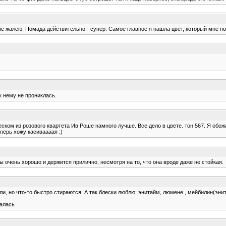
 не жалею. Помада действительно - супер. Самое главное я нашла цвет, который мне по
 к нему не прониклась.
еском из розового квартета Ив Роше намного лучше. Все дело в цвете. тон 567. Я обож
еперь хожу касиваааая :)
 очень хорошо и держится прилично, несмотря на то, что она вроде даже не стойкая.
ыли, но что-то быстро стираются. А так блески люблю: энитайм, люмене , мейбилин(эн
валась