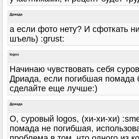
Дриада
а если фото нету? И сфоткать ни
шъель) :grust:
logos
Начинаю чувствовать себя суров
Дриада, если погибшая помада 
сделайте еще лучше:)
Дриада
О, суровый logos, (хи-хи-хи) :sme
помада не погибшая, использова
проблема в том, что одного из к