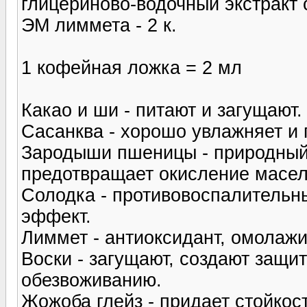
глицериново-водочный экстракт 
ЭМ лиммета - 2 к.
1 кофейная ложка = 2 мл
Какао и ши - питают и загущают.
Сасанква - хорошо увлажняет и 
Зародыши пшеницы - природный 
предотвращает окисление масел
Солодка - противовоспалитель
эффект.
Лиммет - антиоксидант, омолажи
Воски - загущают, создают защи
обезвоживанию.
Жожоба глейз - придает стойкос