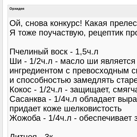
Орхидея
Ой, снова конкурс! Какая прелест
Я тоже поучаствую, рецептик пр
Пчелиный воск - 1,5ч.л
Ши - 1/2ч.л - масло ши являетс
ингредиентом с превосходным 
и способностью замедлять стар
Кокос - 1/2ч.л - защищает, смягч
Сасанква - 1/4ч.л обладает вы
придает коже шелковистость
Жожоба - 1/4ч.л - обеспечивает
Литцея - 3к