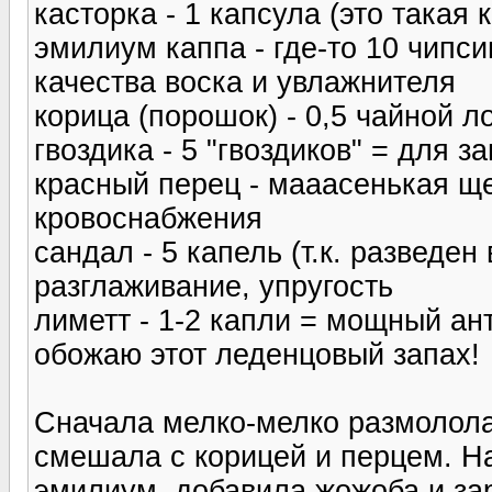
касторка - 1 капсула (это такая
эмилиум каппа - где-то 10 чипси
качества воска и увлажнителя
корица (порошок) - 0,5 чайной л
гвоздика - 5 "гвоздиков" = для 
красный перец - мааасенькая щ
кровоснабжения
сандал - 5 капель (т.к. разведе
разглаживание, упругость
лиметт - 1-2 капли = мощный ант
обожаю этот леденцовый запах!
Сначала мелко-мелко размолола 
смешала с корицей и перцем. На
эмилиум, добавила жожоба и за