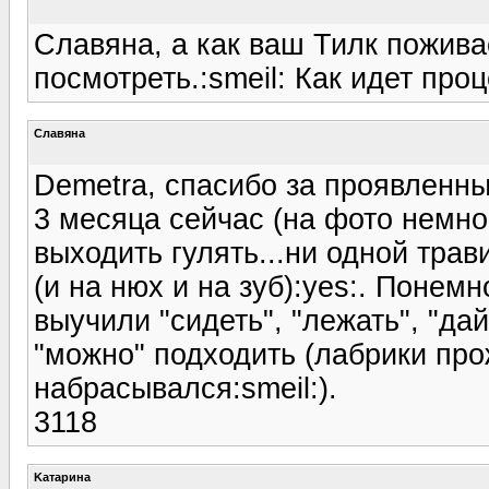
Славяна, а как ваш Тилк пожив
посмотреть.:smeil: Как идет про
Славяна
Demetra, спасибо за проявленны
3 месяца сейчас (на фото немно
выходить гулять...ни одной трав
(и на нюх и на зуб):yes:. Понем
выучили "сидеть", "лежать", "дай
"можно" подходить (лабрики про
набрасывался:smeil:).
3118
Kатарина