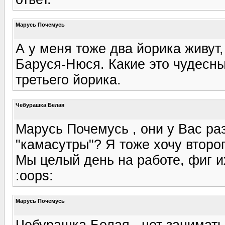
Марусь Почемусь
А у меня тоже два йорика живут
Баруся-Нюся. Какие это чудесны
третьего йорика.
Чебурашка Белая
Марусь Почемусь , они у Вас ра
"камасутры"? Я тоже хочу второг
Мы целый день на работе, фиг их
:oops:
Марусь Почемусь
Чебурашка Белая , нет занимать