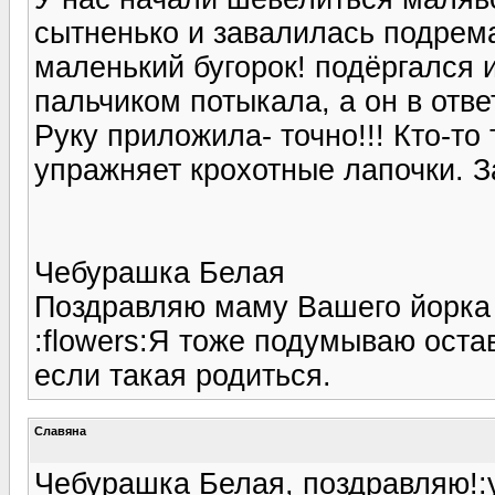
сытненько и завалилась подремат
маленький бугорок! подёргался и
пальчиком потыкала, а он в отве
Руку приложила- точно!!! Кто-т
упражняет крохотные лапочки. 
Чебурашка Белая
Поздравляю маму Вашего йорка с
:flowers:Я тоже подумываю оста
если такая родиться.
Славяна
Чебурашка Белая, поздравляю!:y