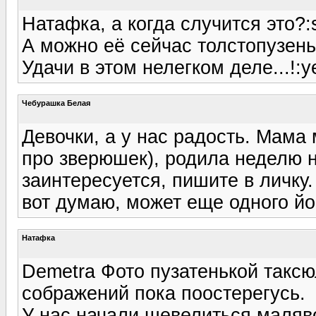
Натафка, а когда случится это?:s
А можно её сейчас толстопузен
Удачи в этом нелегком деле...!:y
Чебурашка Белая
Девочки, а у нас радость. Мама 
про зверюшек), родила неделю н
заинтересуется, пишите в личку
вот думаю, может еще одного йор
Натафка
Demetra Фото пузатенькой таксю
сображений пока поостерегусь.
У нас начали шевелиться маляво