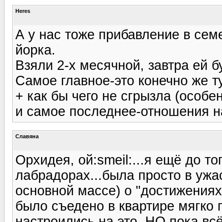
Heres
А у нас тоже прибавление в сем
йорка.
Взяли 2-х месячной, завтра ей б
Самое главное-это конечно же 
+ как бы чего не сгрызла (особ
и самое последнее-отношения 
Славяна
Орхидея, ой:smeil:...я ещё до т
лабрадорах...была просто в ужас
основной массе) о "достижениях"
было съедено в квартире мягко 
настроились на это, НО пока всё