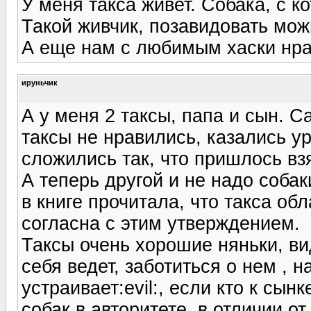
У меня такса живет. Собака, с к
Такой живчик, позавидовать мож
А еще нам с любимым хаски нра
ируньчик
А у меня 2 таксы, папа и сын. 
таксы не нравились, казались ур
сложились так, что пришлось вз
А теперь другой и не надо собак
в книге прочитала, что такса о
согласна с этим утверждением.
Таксы очень хорошие няньки, в
себя ведет, заботиться о нем , 
устраивает:evil:, если кто к сын
собак в авторитете. в отличии от