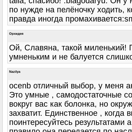
talia, спасибо! :blagodaryu: Он 
по нужде на пелёночку ходить, 
правда иногда промахивается:sme
Орхидея
Ой, Славяна, такой миленький! 
умненьким и не балуется слишко
Nazilya
ocenb отличный выбор, у меня а
Это умные , самодостаточные соб
вокруг вас как болонка, но окруж
захватит. Единственное , когда 
поинтересуйтесь результатами а
правило она передается по насл