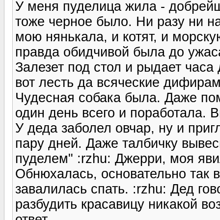
У меня пуделица жила - добрей
тоже черное было. Ни разу ни н
мою нянькала, и котят, и морску
правда обидчивой была до ужаса
Залезет под стол и рыдает часа
вот лесть да всяческие дифирам
Чудесная собака была. Даже пом
один день всего и поработала. В
У деда заболел овчар, ну и при
пару дней. Даже талбичку вывес
пуделем" :rzhu: Джерри, моя яв
Обнюхалась, основательно так в
завалилась спать. :rzhu: Дед гов
разбудить красавицу никакой во
ответ.