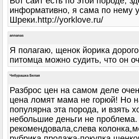
Вот сайт есть по этой породе, зд
информативно, я сама по нему у
Шреки.http://yorklove.ru/
annanas
Я полагаю, щенок йорика дорого
питомца можно судить, что он о
Чебурашка Белая
Разброс цен на самом деле очен
цена ломят мама не горюй! Но н
популярна эта порода, и взять 
небольшие деньги не проблема. 
рекомендовала,слева колонка,ме
рубрика продажа-покупка щенко