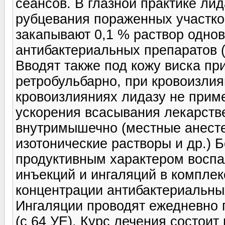
сеансов. В глазной практике ли
рубцевания пораженных участков
закапывают 0,1 % раствор одно
антибактериальных препаратов 
Вводят также под кожу виска пр
ретробульбарно, при кровоизлия
кровоизлияниях лидазу не прим
ускорения всасывания лекарств
внутримышечно (местные анест
изотонические растворы и др.) 
продуктивным характером воспа
инъекций и ингаляций в компле
концентрации антибактериальны
Ингаляции проводят ежедневно п
(с 64 УЕ). Курс лечения состоит 