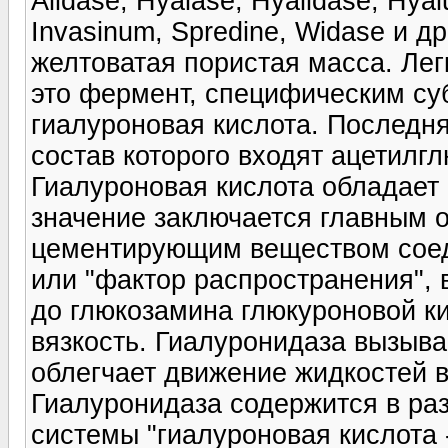
Аlidase, Нуаlase, Нуаlidase, Нуа
Invasinum, Spredinе, Widase и д
желтоватая пористая масса. Лег
это фермент, специфическим су
гиалуроновая кислота. Последн
состав которого входят ацетилг
Гиалуроновая кислота обладает 
значение заключается главным о
цементирующим веществом соед
или "фактор распространения",
до глюкозамина глюкуроновой к
вязкость. Гиалуронидаза вызыва
облегчает движение жидкостей 
Гиалуронидаза содержится в ра
системы "гиалуроновая кислота 