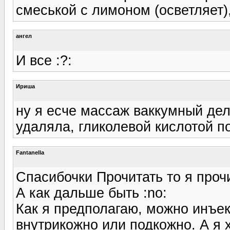
смеськой с лимоном (осветляет)
ангел
И все :?:
Ириша
ну я есче массаж ваккумный де
удаляла, гликолевой кислотой по
Fantanella
Спасибочки Прочитать то я проч
А как дальше быть :no:
Как я предполагаю, можно инъек
внутрикожно или подкожно. А я 