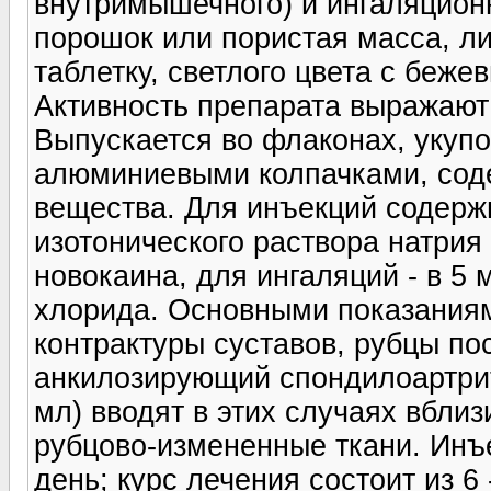
внутримышечного) и ингаляцио
порошок или пористая масса, ли
таблетку, светлого цвета с беже
Активность препарата выражают 
Выпускается во флаконах, укуп
алюминиевыми колпачками, сод
вещества. Для инъекций содерж
изотонического раствора натрия
новокаина, для ингаляций - в 5 
хлорида. Основными показания
контрактуры суставов, рубцы по
анкилозирующий спондилоартрит
мл) вводят в этих случаях вбли
рубцово-измененные ткани. Инъ
день; курс лечения состоит из 6