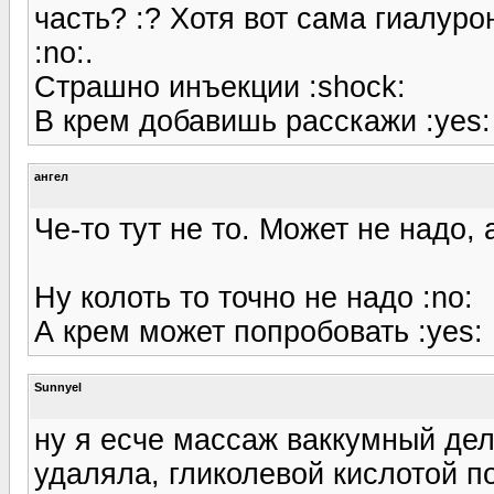
часть? :? Хотя вот сама гиалур
:no:.
Страшно инъекции :shock:
В крем добавишь расскажи :yes: 
ангел
Че-то тут не то. Может не надо, 
Ну колоть то точно не надо :no:
А крем может попробовать :yes:
Sunnyel
ну я есче массаж ваккумный де
удаляла, гликолевой кислотой по