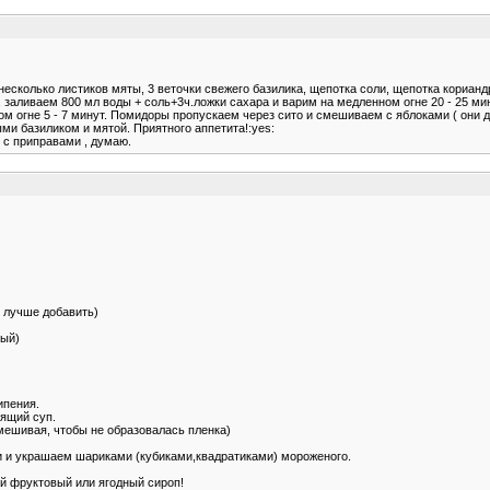
 несколько листиков мяты, 3 веточки свежего базилика, щепотка соли, щепотка кориан
заливаем 800 мл воды + соль+3ч.ложки сахара и варим на медленном огне 20 - 25 мин
ном огне 5 - 7 минут. Помидоры пропускаем через сито и смешиваем с яблоками ( они 
и базиликом и мятой. Приятного аппетита!:yes:
 с приправами , думаю.
о лучше добавить)
вый)
ипения.
пящий суп.
мешивая, чтобы не образовалась пленка)
ки и украшаем шариками (кубиками,квадратиками) мороженого.
ой фруктовый или ягодный сироп!