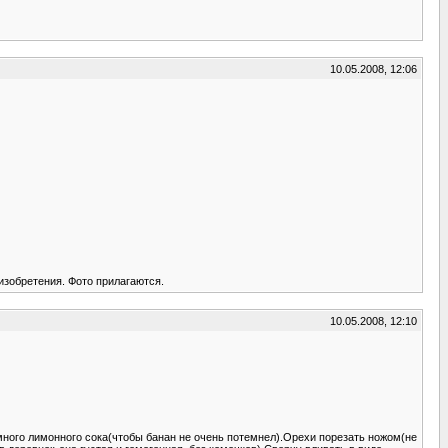
10.05.2008, 12:06
изобретения. Фото прилагаются.
10.05.2008, 12:10
емного лимонного сока(чтобы банан не очень потемнел).Орехи порезать ножом(не