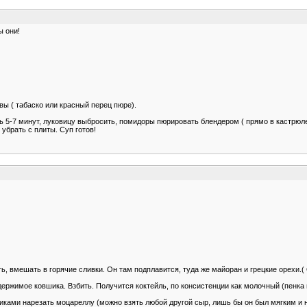
ы они!
вы ( табаско или красный перец пюре).
 5-7 минут, луковицу выбросить, помидоры пюрировать блендером ( прямо в кастрюле
убрать с плиты. Суп готов!
ать, вмешать в горячие сливки. Он там подплавится, туда же майоран и грецкие орехи.
одержимое ковшика. Взбить. Получится коктейль, по консистенции как молочный (пенк
биками нарезать моцареллу (можно взять любой другой сыр, лишь бы он был мягким и 