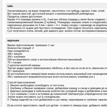
talia
Насмотревшись на ваши творения, захотелось что-нибудь сделать тоже.:smeil:
Вот нашла простой, доступный рецепт и малокалорийный!:podmigivayu:
Продукты самые доступные.
Берем 4-5 помидор (можно и 6), 3 кислых яблока (правда у меня были сладкие),
свежезамороженный базилик (2 кубика). Помидоры лишаем семян и плодоножек, 
нарезанные дольками по 3 мм + вино + 4 ч. ложки сахара + кориандр на медлен
в бОльшую со льдом для быстрого охлаждения. При подаче посыпать нарезанным
Суп получился очень легкий, для жаркого дня, можно потом экспериментировать
мурлыка
Время приготовления: примерно 1 час
Количество порций: 4
Нам понадобится:
400 г вишни
300 г клубники
500 мл вишневого сока( я использовала яблочно-вишневый)
75 г сахара
2 щепотки молотой корицы
Тертая цедра одного лимона(можно обойтись и без нее,но если есть лимончик,т
30 г крахмала
60 мл клубничного ликера(также можно использовать вишневый или смородино
350 г ванильного мороженого(лучше всего использовать пломбир:yes:)
Способ приготовления:
1. Вишню необходимо освободить от косточек.
2. Клубнику и Вишню заливаем соком, добавляем корицу и сахар и доводим до к
3. Крахмал разводим в небольшом количестве холодной воды и добавляем в ки
4. Суп снимаем с огня и остужаем до комнатной температуры (периодически по
Затем нужно поставить суп в холодильник.
5. Перед подачей на стол добавляем в суп ликер, переливаем в глубокие тарел
Если хотите приготовить такой суп детям- то вместо ликера:oops: добавьте люб