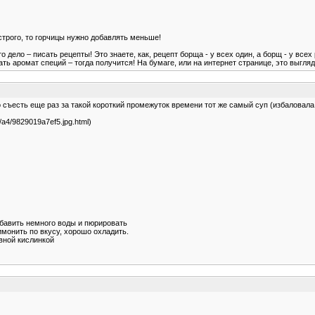
острого, то горчицы нужно добавлять меньше!
о дело – писать рецепты! Это знаете, как, рецепт борща - у всех один, а борщ - у всех 
аромат специй – тогда получится! На бумаге, или на интернет странице, это выглядит 
о съесть еще раз за такой короткий промежуток времени тот же самый суп (избаловала
05/a4/9829019a7ef5.jpg.html)
обавить немного воды и пюрировать
имонить по вкусу, хорошо охладить.
вной кислинкой