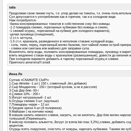
talia
Продолжаю свою линию гнуть, т.е. упор делаю на томаты, т.к. очень пользительн
Суп допускается к употреблению как в горячем, так и в холодном виде.
Нам потребуются-
-банка консервированных томатов в собственном соку без кожицы.
-1-2 помидора свежих, порезанных кубиками без кожицы и семян,
-1 свежий огурец , порезанный на кубики( для холодного варианта),
-целая луковица (очищенная),
-2 ст.л. кетчупа,
-1.5 ст.л. крахмала, разведенного в неполном стакане холодной воды,
- соль, тмин, перец, порезанный мелко базилик, пол-чайной ложки острой припра
- сливки или сметана или майонез для заправки супа.
Вскипятить литр воды, положить консервированные помидоры, луковицу и варить
влить медленно стакан воды с крахмалом (размешанным), довести до кипения и 
При холодном варианте добавить в тарелку порезанный огурец и сливки.
Приятного аппетита!!!:smeil:
Инна Ле
Супчик «СКАЖИТЕ СЫР!»
1.Сыр Almette -1 шт.( 150 г, сливочный ,без добавок)
2.Сыр Моцарелла – 150 г (который куском, а не в рассоле)
3.Сыр Дор блю -50 г
4.Сливки 10% - 200 г
5.Йогурт натуральный -1 шт.
6.Огурцы свежие 3 шт. (крупные)
7.Помидоры черри – 12 шт.
8.Грецкие орехи 4 шт.(8 половинок)
9.Майоран ( на кончике ножа)
В ковшик налить немного сливок, нагреть, но не кипятить. Дор блю мелко нарез
толкушкой.)Перемешать.
В миксер положить альметте, йогурт (я взяла bio-max 3,2%),сливки, добавить с
акцентом.
Огурцы взять покрупнее, очистить от кожуры, нарезать кубиками. Такими же ку