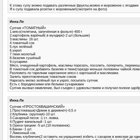
К этому супу можно подавать различные фрукты,можно и мороженое с ягодами
Я к супу подавала розетки с мороженым!(смотрите на фото)
Инна Ле
Супчик «ТОМАТНЫЙ»
1.мясо(телятина, запечённая в фольге)-400 г
2.картофель варёный( в мундире)-2 шт.(большие)
3.маслины- 16 шт.
4.томатный сок
5.лук зелёный
6.укроп
7.тмин молотый
8.базилик сушёный
9.сухарики
Мясо, очищенный картофель, маслины порезать, посолить, поперчить, перемеш
В томатный сок добавить базилик и тмин(гораздо меньше половины чайной ложк
Разложить по тарелкам нарезанное мясо с картошкой и маслинами.
Залить приготовленным томатным соком
Нарезать мелко зелёный лук и укроп, посыпать супчик
Есть с бородинскими или белыми сухариками
Супчик вызвал оживление, был съеден с удовольствием и получил полное одобр
Инна Ле
Супчик «ПРОСТОКВАШИНСКИЙ»
1.Простокваша(«Домик в деревне»)-0,5 л
2.Клубника- (крупная)-10 шт.
3.Сахарный песок -1 ст. ложка.
4.Пудинг ванильный -1 шт.
5.Орехи грецкие -5 шт.(10 половинок).
6.Банан -1 шт.
7.Лимонный сок.
Восемь клубничин(2 оставить на украшение) взбить с сахаром в миксере до одн