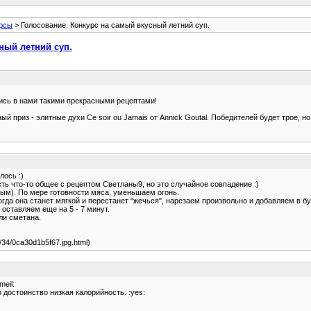
рсы
> Голосование. Конкурс на самый вкусный летний суп.
ный летний суп.
лись в нами такими прекрасными рецептами!
 приз - элитные духи Ce soir ou Jamais от Annick Goutal. Победителей будет трое, но
лось :)
сть что-то общее с рецептом Светланы9, но это случайное совпадение :)
ным). По мере готовности мяса, уменьшаем огонь.
огда она станет мягкой и перестанет "жечься", нарезаем произвольно и добавляем в 
оставляем еще на 5 - 7 минут.
ли сметана.
05/34/0ca30d1b5f67.jpg.html)
meil:
 достоинство низкая калорийность. :yes: