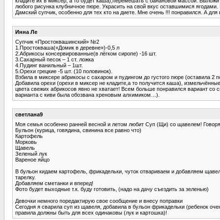
кладите их в миксер, а то будет каша),перемешать с банановой массой. Выложи
любого рисунка клубничное пюре. Украсить на свой вкус оставшимися ягодами.
Дамский супчик, особенно для тех кто на диете. Мне очень !!! понравился. А для
Инна Ле
Супчик «Простоквашинский» №2
1.Простокваша(«Домик в деревне»)-0,5 л
2.Абрикосы консервированные(в лёгком сиропе) -16 шт.
3.Сахарный песок – 1 ст. ложка
4.Пудинг ванильный – 1шт.
5.Орехи грецкие -5 шт. (10 половинок).
Взбила в миксере абрикосы с сахаром и пудингом до густого пюре (оставила 2 
Добавила орехи (орехи в миксер не кладите,а то получится каша), измельчённ
цвета свежих абрикосов явно не хватает! Всем больше понравился вариант со с
варианта с киви была обозвана хреновым алхимиком…).
светлана9
Моя семья особенно ранней весной и летом любит Суп (Щи) со щавелем! Говоря
Бульон (курица, говядина, свинина все равно что)
Картофель
Морковь
Щавель
Зеленый лук
Вареное яйцо
В бульон кидаем картофель, фрикадельки, чуток отвариваем и добавляем щавел
тарелку.
Добавляем сметанки и вперед!
Фото будет выходные т.к. буду готовить, (надо на дачу съездить за зеленью)
Девочки немного поредактирую свое сообщение и внесу поправки
Сегодня я сварила суп из щавеля, добавила в бульон фрикадельки (ребенок оче
правила должны быть для всех одинаковы (лук и картошка)!