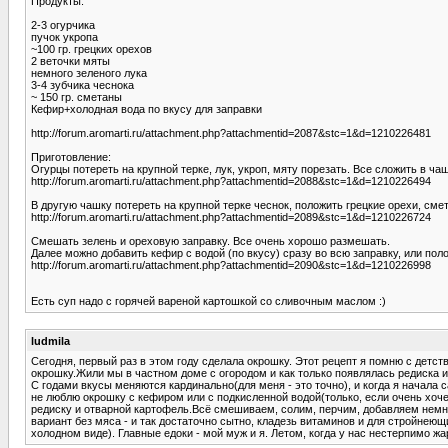
Продукты:
2-3 огурчика
пучок укропа
~100 гр. грецких орехов
2 веточки мяты
немного зеленого лука
3-4 зубчика чеснока
~ 150 гр. сметаны
Кефир+холодная вода по вкусу для заправки
http://forum.aromarti.ru/attachment.php?attachmentid=2087&stc=1&d=1210226481
Приготовление:
Огурцы потереть на крупной терке, лук, укроп, мяту порезать. Все сложить в чаш
http://forum.aromarti.ru/attachment.php?attachmentid=2088&stc=1&d=1210226494
В другую чашку потереть на крупной терке чеснок, положить грецкие орехи, смета
http://forum.aromarti.ru/attachment.php?attachmentid=2089&stc=1&d=1210226724
Смешать зелень и ореховую заправку. Все очень хорошо размешать.
Далее можно добавить кефир с водой (по вкусу) сразу во всю заправку, или пол
http://forum.aromarti.ru/attachment.php?attachmentid=2090&stc=1&d=1210226998
Есть суп надо с горячей вареной картошкой со сливочным маслом :)
ludmila
Сегодня, первый раз в этом году сделала окрошку. Этот рецепт я помню с детст
окрошку.Жили мы в частном доме с огородом и как только появлялась редиска и 
С годами вкусы меняются кардинально(для меня - это точно), и когда я начала 
не люблю окрошку с кефиром или с подкисленной водой(только, если очень хочетс
редиску и отварной картофель.Всё смешиваем, солим, перчим, добавляем немно
вариант без мяса - и так достаточно сытно, кладезь витаминов и для стройнеющи
холодном виде). Главные едоки - мой муж и я. Летом, когда у нас нестерпимо ж