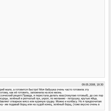
09.05.2008, 18:30
орий мало, а готовится быстро! Моя бабушка очень часто готовила эту
тому, как её готовить, запомнила на всю жизнь.
ссический рецепт.Правда, я перестала делать квас(покупаю готовый), до сих пор
огурцы, зелёный и репчатый лук, укроп, по желанию - петрушку, крутые яйца,
авляет отварное мясо или куриную грудку. Можно и колбасу. Но я предпочитаю
шку- им подавай борщ или на худой конец, зелёный борщ, (тоже вкусно очень в