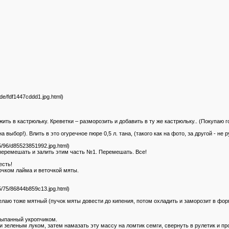
5/de/fdf1447cddd1.jpg.html)
жить в кастрюльку. Креветки – разморозить и добавить в ту же кастрюльку.. (Покупаю г
 выбор!). Влить в это огуречное пюре 0,5 л. тана, (такого как на фото, за другой - не р
805/96/d85523851992.jpg.html)
т перемешать и залить этим часть №1. Перемешать. Все!
есть!
очком лайма и веточкой мяты.
805/75/86844b859c13.jpg.html)
елаю тоже мятный (пучок мяты довести до кипения, потом охладить и заморозит в форм
сыпанный укропчиком.
 зеленым луком, затем намазать эту массу на ломтик семги, свернуть в рулетик и пр