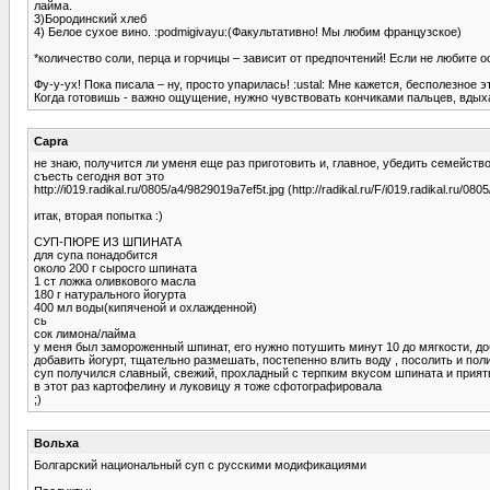
лайма.
3)Бородинский хлеб
4) Белое сухое вино. :podmigivayu:(Факультативно! Мы любим французское)
*количество соли, перца и горчицы – зависит от предпочтений! Если не любите 
Фу-у-ух! Пока писала – ну, просто упарилась! :ustal: Мне кажется, бесполезное эт
Когда готовишь - важно ощущение, нужно чувствовать кончиками пальцев, вдыхать 
Capra
не знаю, получится ли уменя еще раз приготовить и, главное, убедить семейств
съесть сегодня вот это
http://i019.radikal.ru/0805/a4/9829019a7ef5t.jpg (http://radikal.ru/F/i019.radikal.ru/08
итак, вторая попытка :)
СУП-ПЮРЕ ИЗ ШПИНАТА
для супа понадобится
около 200 г сыросго шпината
1 ст ложка оливкового масла
180 г натурального йогурта
400 мл воды(кипяченой и охлажденной)
сь
сок лимона/лайма
у меня был замороженный шпинат, его нужно потушить минут 10 до мягкости, д
добавить йогурт, тщательно размешать, постепенно влить воду , посолить и пол
суп получился славный, свежий, прохладный с терпким вкусом шпината и прият
в этот раз картофелину и луковицу я тоже сфотографировала
;)
Вольха
Болгарский национальный суп с русскими модификациями