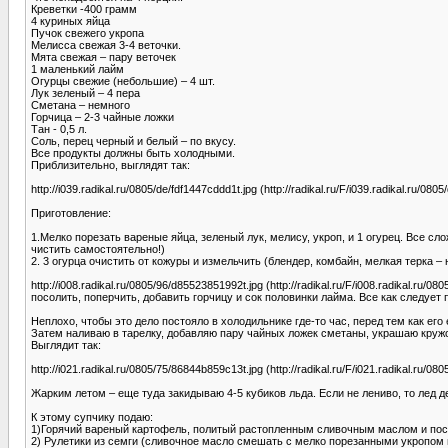
Креветки -400 грамм
4 куриных яйца
Пучок свежего укропа
Мелисса свежая 3-4 веточки.
Мята свежая – пару веточек
1 маленький лайм
Огурцы свежие (небольшие) – 4 шт.
Лук зеленый – 4 пера
Сметана – немного
Горчица – 2-3 чайные ложки
Тан - 0,5 л.
Соль, перец черный и белый – по вкусу.
Все продукты должны быть холодными.
Приблизительно, выглядят так:
http://i039.radikal.ru/0805/de/fdf1447cddd1t.jpg (http://radikal.ru/F/i039.radikal.ru/080
Приготовление:
1.Мелко порезать вареные яйца, зеленый лук, мелису, укроп, и 1 огурец. Все сло
чистить самостоятельно!)
2. 3 огурца очистить от кожуры и измельчить (блендер, комбайн, мелкая терка – на
http://i008.radikal.ru/0805/96/d85523851992t.jpg (http://radikal.ru/F/i008.radikal.ru/0
посолить, поперчить, добавить горчицу и сок половинки лайма. Все как следуе
Неплохо, чтобы это дело постояло в холодильнике где-то час, перед тем как его 
Затем наливаю в тарелку, добавляю пару чайных ложек сметаны, украшаю круж
Выглядит так:
http://i021.radikal.ru/0805/75/86844b859c13t.jpg (http://radikal.ru/F/i021.radikal.ru/0
Жарким летом – еще туда закидываю 4-5 кубиков льда. Если не лениво, то лед д
К этому супчику подаю:
1)Горячий вареный картофель, политый растопленным сливочным маслом и по
2) Рулетики из семги (сливочное масло смешать с мелко порезанными укропом и