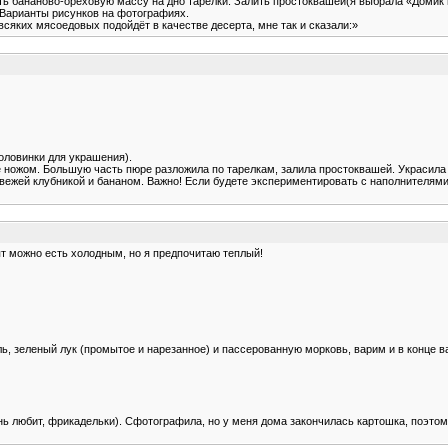
ть бананово-ореховую массу на дно тарелки. Залить простоквашей(я выбрала «Домик в
 Варианты рисунков на фотографиях.
 всяких мясоедовых подойдёт в качестве десерта, мне так и сказали:»
половинки для украшения).
ые ножом. Большую часть пюре разложила по тарелкам, залила простоквашей. Украсила
вежей клубникой и бананом. Важно! Если будете экспериментировать с наполнителями,
т можно есть холодным, но я предпочитаю теплый!
ь, зеленый лук (промытое и нарезанное) и пассерованную морковь, варим и в конце 
нь любит, фрикадельки). Сфотографила, но у меня дома закончилась картошка, поэтом