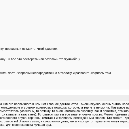
ку, посолить и оставить, чтоб дали сок.
ну - и все это растереть или потолочь "толкушкой" :)
ожить часть заправки непосредственно в тарелку и разбавить кефиром там.
ва.Ничего необычного в нём нет.Главное достоинство - очень вкусно, очень сытно, кал
молоденькие огурчики- появлялась окрошка, которую я терпеть не могла. Наверное поэ
самостоятельную жизнь, то почему-то очень полюбила окрошку. Как я понимаю, это кла
я кушать, а кваса нет). Готовится, как вы все знаете, очень просто: Мелко порезать 
го соевого соуса, горчицы, сметаны и заливаем охлаждённым квасом. Кто любит - доб
х самое то! В моей семье, к сожалению, дети, как и я когда-то, терпеть не могут окро
арко, для меня окрошка лучшая еда.