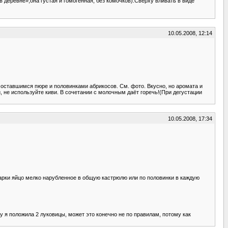
 деревне»,она густая и гомогенная, без комочков).Сверху вливать в виде
10.05.2008, 12:14
 оставшимся пюре и половинками абрикосов. См. фото. Вкусно, но аромата и
 не используйте киви. В сочетании с молочным даёт горечь!(При дегустации
10.05.2008, 17:34
варки яйцо мелко нарубленное в общую кастрюлю или по половинки в каждую
у я положила 2 луковицы, может это конечно не по правилам, потому как