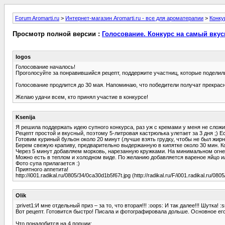
Forum Aromarti.ru
>
Интернет-магазин Aromarti.ru - все для ароматерапии
>
Конку
Просмотр полной версии :
Голосование. Конкурс на самый вкус
logos
Голосование началось!
Проголосуйте за понравившийся рецепт, поддержите участниц, которые подели
Голосование продлится до 30 мая. Напоминаю, что победители получат прекрасный
Желаю удачи всем, кто принял участие в конкурсе!
Ksenija
Я решила поддержать идею супного конкурса, раз уж с кремами у меня не сложи
Рецепт простой и вкусный, поэтому 5-литровая кастрюлька улетает за 3 дня ;) Е
Готовим куриный бульон около 20 минут (лучше взять грудку, чтобы не был жир
Берем свежую крапиву, предварительно выдержанную в кипятке около 30 мин. К
Через 5 минут добавляем морковь, нарезанную кружками. На минимальном огне 
Можно есть в теплом и холодном виде. По желанию добавляется вареное яйцо и
Фото супа прилагается :)
Приятного аппетита!
http://i001.radikal.ru/0805/34/0ca30d1b5f67t.jpg (http://radikal.ru/F/i001.radikal.ru/08
Olik
:privet1:И мне отдельный приз – за то, что вторая!!! :oops: И так далее!!! Шутка! :s
Вот рецепт. Готовится быстро! Писала и фотографировала дольше. Основное его
Что понадобится на 4 порции: