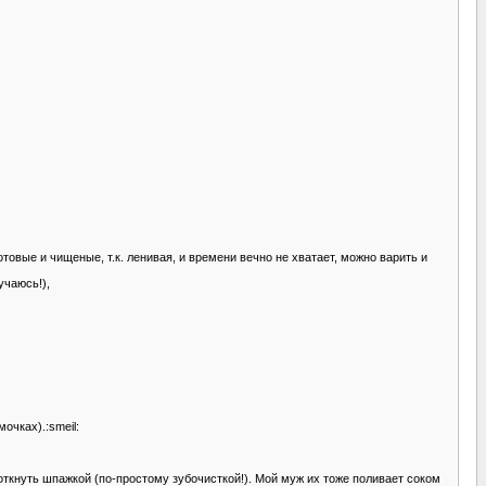
отовые и чищеные, т.к. ленивая, и времени вечно не хватает, можно варить и
учаюсь!),
очках).:smeil:
откнуть шпажкой (по-простому зубочисткой!). Мой муж их тоже поливает соком