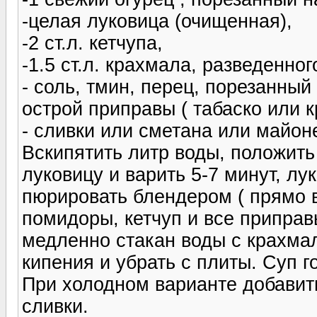
-целая луковица (очищенная),
-2 ст.л. кетчупа,
-1.5 ст.л. крахмала, разведенно
- соль, тмин, перец, порезанный
острой приправы ( табаско или 
- сливки или сметана или майоне
Вскипятить литр воды, положит
луковицу и варить 5-7 минут, л
пюрировать блендером ( прямо 
помидоры, кетчуп и все приправ
медленно стакан воды с крахма
кипения и убрать с плиты. Суп го
При холодном варианте добавить
сливки.