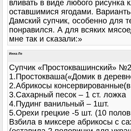
вливать в виде любого рисунка 
оставшимися ягодами. Варианты
Дамский супчик, особенно для те
понравился. А для всяких мясое
мне так и сказали:»
Инна Ле
Супчик «Простоквашинский» №
1.Простокваша(«Домик в деревне
2.Абрикосы консервированные(в 
3.Сахарный песок – 1 ст. ложка
4.Пудинг ванильный – 1шт.
5.Орехи грецкие -5 шт. (10 полов
Взбила в миксере абрикосы с са
(оставила 2 половинки для укра