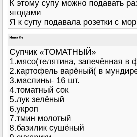
К этому супу можно подавать р
ягодами
Я к супу подавала розетки с мо
Инна Ле
Супчик «ТОМАТНЫЙ»
1.мясо(телятина, запечённая в ф
2.картофель варёный( в мундире
3.маслины- 16 шт.
4.томатный сок
5.лук зелёный
6.укроп
7.тмин молотый
8.базилик сушёный