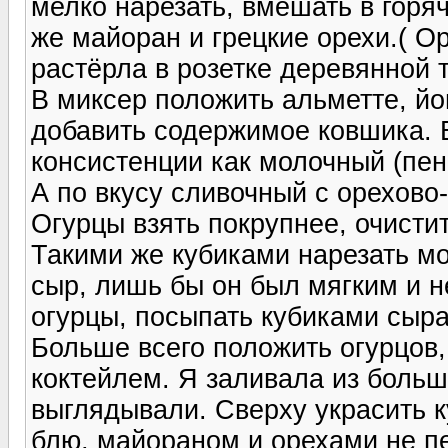
мелко нарезать, вмешать в горя
же майоран и грецкие орехи.( О
растёрла в розетке деревянной
В миксер положить альметте, йог
добавить содержимое ковшика. В
консистенции как молочный (пен
А по вкусу сливочный с орехово
Огурцы взять покрупнее, очистит
Такими же кубиками нарезать м
сыр, лишь бы он был мягким и н
огурцы, посыпать кубиками сыра
Больше всего положить огурцов,
коктейлем. Я заливала из больш
выглядывали. Сверху украсить к
блю, майораном и орехами не п