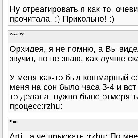
Ну отреагировать я как-то, очев
прочитала. :) Прикольно! :)
Maria_27
Орхидея, я не помню, а Вы видел
звучит, но не знаю, как лучше ск
У меня как-то был кошмарный со
меня на сон было часа 3-4 и вот 
то делала, нужно было отмерять
процесс:rzhu:
F-ort
Arti , а че прыскать :rzhu: По м