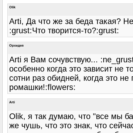
Olik
Arti, Да что же за беда такая? 
:grust:Что творится-то?:grust:
Орхидея
Arti я Вам сочувствую... :ne_gru
особенно когда это зависит не то
сотни раз обидней, когда это не
ромашки!:flowers:
Arti
Olik, я так думаю, что "все мы б
же чушь, что это знак, что сейч