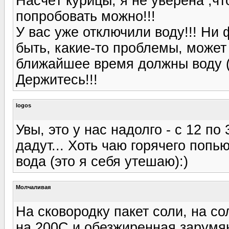
Насчёт курицы, я не уверена ,чт
попробовать можно!!!
У вас уже отключили воду!!! Ни 
быть, какие-то проблемы, может 
ближайшее время должны воду (х
Держитесь!!!
logos
Увы, это у нас надолго - с 12 по
дадут... Хоть чаю горячего попью
вода (это я себя утешаю):)
Молчаливая
На сковородку пакет соли, на со
на 200С и обезжиренная зарумян