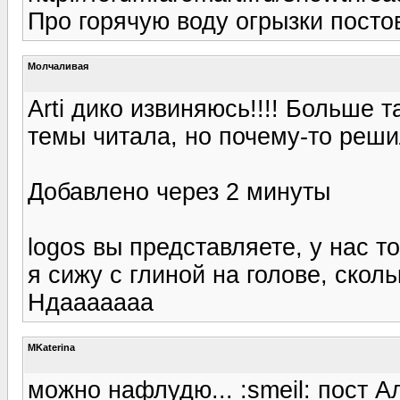
Про горячую воду огрызки постов
Молчаливая
Arti дико извиняюсь!!!! Больше т
темы читала, но почему-то реш
Добавлено через 2 минуты
logos вы представляете, у нас то
я сижу с глиной на голове, скол
Ндааааааа
MKaterina
можно нафлудю... :smeil: пост А