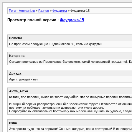
Forum Aromarti.ru
>
Разное
>
Флудилка
> Флудилка-15
Просмотр полной версии :
Флудилка-15
Demetra
По прогнозам следующие 10 дней около 30, хоть и с дождями.
Kатарина
Сегодня вернулись из Переславль-Залесского, какой же красивый город:smeil: К
Дриада
Agent, дождей - нет
Alexa_Alexa
Кстати, про персики, никто не знает, случайно, что за инжирные персики появил
Инжирный персик-распространенный в Узбекистане фрукт. Отличается от обычног
поэтому их собирают зелеными и дозревают они уже в дороге.
Попробуйте их обязательно! Косточка у них маленькая, кушать их удобно, сладки
Esna
Это просто чудо что за персики! Сочные, сладкие, но не приторные! Я их вперв