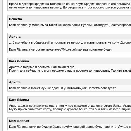
Брала в декабре кредит на телефон в банке Хоум Кредит. Досрочно его погасила
ее не могу, и активировать не хочу. Договорились что я просмотрю все условия и 
Demetra
Катя Лелина, у меня была такая же карта банка Русский стандарт (неактивирован
Ариста
... Заколебала в общем:evil: и послать ее не могу, и активировать не хочу. Догов
Катя Лёлина,а чего ж не можете-то?Может,ей как раз понятнее будет.
Катя Лёлина
Ариста а видимо я воспитанная такая:rzhu:
Прочитала сейчас, что могу ее даже у нас в поселке активировать. Так что так ей
Ариста
Катя Лёлина,а может лучше сдать и уничтожить,как Demetra советует?
Катя Лёлина
Ариста дак я не знаю куда сдать! нет у нас никакого отделения этого банка. Акт
Мужу присылали тоже карту, правда с другого банка, так она так и лежит в ящике,
Молчаливая
Катя Лёлина, если не будете брать трубку, они всё равно будут звонить. Лучше пр