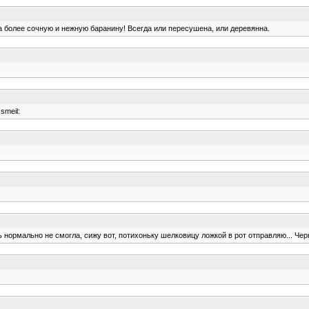
ела более сочную и нежную баранину! Всегда или пересушена, или деревянна.
smeil:
ть нормально не смогла, сижу вот, потихоньку шелковицу ложкой в рот отправляю... Че