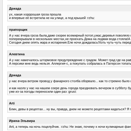
Дриада
ух, какая хорррошая гроза прошла
и впервые её встретила не на улице, а под крышей :rzhu:
прапорщик
А у нас вчера гроза была,даже скорее всемирный потоп,ужас,деревья поволяло
поперекрывали в нескольких местах,не проехать.Дома на лоджии вода стояла!А 
Сегодня днем опять жара и испарения.Еле ночи дождалась!Хоть чуть-чуть пере
Алевтина
А у нас намечалось штормовое предупреждение с градом. Может град где на рав
А персики мне ведь нельзя. Аллергия-с, а покупать собралась в Патерсон топать
Дриада
у нас вчера ветром провод у фанарного столба оборвало... как то стремно было 
и как назло у нас на нашем озере день города праздновать вечером в субботу бу
уже из-за погоды переносили один раз :grust:
Arti
Блин, девы в рецептах... ну вы, правда, днем не можете рецептами кидаться? 
Ирина-Эльвира
Arti, а теперь на ночь поцелуйчик. :rzhu: Не знаю, почему к ночи кулинарные фан