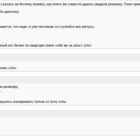
 съехать на бетонку (влево), как опять же слева по дороге увидела ромашку. Поле пр
бо щекотно).
ажется, что надо, я уже пестиком со ступкой в них мечусь.
ый кот бегает по квартире ловит себя же за хвост.:rzhu:
oops::rzhu:
на разведку.
.
ишлось изолировать толчок от кота.:rzhu: