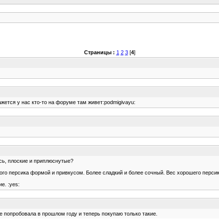
Страницы :
1
2
3
[
4
]
ажется у нас кто-то на форуме там живет:podmigivayu:
ись, плоские и приплюснутые?
о персика формой и привкусом. Более сладкий и более сочный. Вес хорошего персика
е. :yes:
ые попробовала в прошлом году и теперь покупаю только такие.