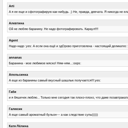
Arti
А я ее еще и сфотографирую как-нибудь. ;) Не, правда, девчата. Я никогда не 
Алевтина
Ой не люблю баранину. Не надо фотографировать. Караул!!!!
Agent
Надо-надо :yes: А если она ещё и здОрово приготовлена - настоящий деликатес :
annanas
Баранина - мое любимое мяско! Ням-ням...:oops:
Апельсинка
А еще из баранины самый вкусный шашлык получается!!!:yes:
Габи
и я бяшечек люблю... Только мне сегодня так плохо-плохо, что даже позавтрака
Галюсик
А еще самый ароматный бульон--- а как следствие супы)))))
Катя Лёлина