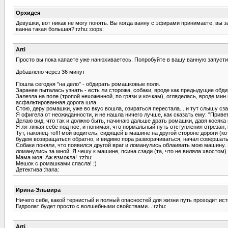
Орхидея
Девушки, вот никак не могу понять. Вы когда ванну с эфирами принимаете, вы 
ванна такая большая?:rzhu::oops:
Arti
Просто вы пока капаете уже нанюхиваетесь. Попробуйте в вашу ванную запустит
Добавлено через 36 минут
Пошла сегодня "на дело" - обдирать ромашковые поля.
Заранее пыталась узнать - есть ли сторожа, собаки, вроде как предыдущие обд
Залезла на поле (тропой нехоженной, по грязи и кочкам), огляделась, вроде мин
асфальтированная дорога шла.
Стою, деру ромашки, уже во вкус вошла, озираться перестала... и тут слышу сз
Я офигела от неожиданности, и не нашла ничего лучше, как сказать ему: "Привет
Делаю вид, что так и должно быть, начинаю дальше драть ромашки, давя косяка 
Я ля-лякая себе под нос, и понимая, что нормальный путь отступления отрезан
Тут, наконец-то!!! мой водитель, сидящей в машине на другой стороне дороги (
будем возвращаться обратно, и видимо пора разворачиваться, начал совершать 
Собаки поняли, что появился другой враг и ломанулись облаивать мою машину. Я
ломанулись за мной. Я чешу к машине, псина сзади (та, что не виляла хвостом) 
Мама моя! Аж взмокла! :rzhu:
Мешок с ромашками спасла! ;)
Детектива!:hana:
Ирина-Эльвира
Ничего себе, какой тернистый и полный опасностей для жизни путь проходит ист
Гидролат будет просто с волшебными свойствами...:rzhu:
Arti