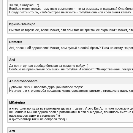
Хи-хи, я надеюсь. :)
Вообще меня терзают смутные сомнения - что за ромашку я надрала? Она больш
Пойду гнать что ль, чтоб быстрее выяснить - голубая она или хрен знает какая?
Ирина-Эльвира
Вы там осторожнее, Арти! Может, эти псы там не зря так её охраняют? может, это
Demetra
Arti, сплошной адреналин! Может, вам ружьё с собой брать? Типа на охоту, за р
Arti
Да нет, я лучше вообще больше за ними не пойду. ;)
Вообще не правильные ромашки, не голубая. А говорят: "Лекарственная, лекарств
AnibaRosaeodora
Девочки , жизнь навеяла дурацкий вопрос :oops:.
Не знает ли кто способа продлить жизнь срезанным цветам , стоящим в вазе, кап
MKaterina
а я вот думаю, куда все ромашки делись... :grust: А это Вы Арти, уже проехали :p
не нашла в МО ни одного поля с ромашками в эти выходные, пришлось ехать в к
нарвала ромашек и васильков )))
а дистиллятор так и не собрала :ridaju:
Arti