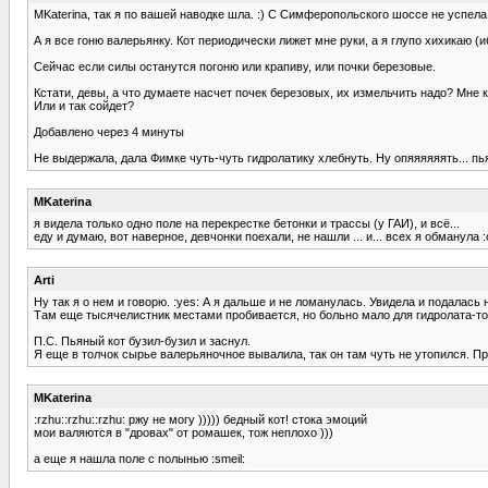
MKaterina, так я по вашей наводке шла. :) С Симферопольского шоссе не успела
А я все гоню валерьянку. Кот периодически лижет мне руки, а я глупо хихикаю (и
Сейчас если силы останутся погоню или крапиву, или почки березовые.
Кстати, девы, а что думаете насчет почек березовых, их измельчить надо? Мне к
Или и так сойдет?
Добавлено через 4 минуты
Не выдержала, дала Фимке чуть-чуть гидролатику хлебнуть. Ну опяяяяяять... пьян
MKaterina
я видела только одно поле на перекрестке бетонки и трассы (у ГАИ), и всё...
еду и думаю, вот наверное, девчонки поехали, не нашли ... и... всех я обманула :
Arti
Ну так я о нем и говорю. :yes: А я дальше и не ломанулась. Увидела и подалась 
Там еще тысячелистник местами пробивается, но больно мало для гидролата-то
П.С. Пьяный кот бузил-бузил и заснул.
Я еще в толчок сырье валерьяночное вывалила, так он там чуть не утопился. Пр
MKaterina
:rzhu::rzhu::rzhu: ржу не могу ))))) бедный кот! стока эмоций
мои валяются в "дровах" от ромашек, тож неплохо )))
а еще я нашла поле с полынью :smeil: