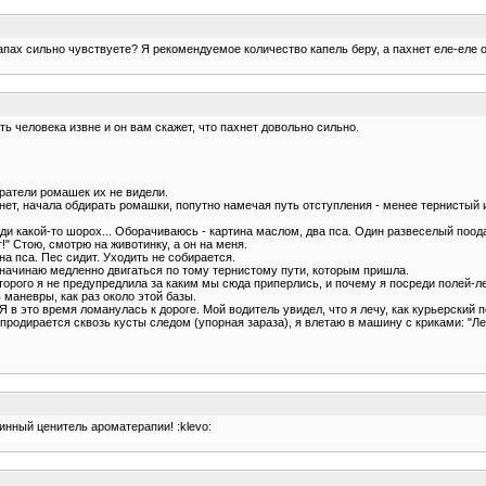
запах сильно чувствуете? Я рекомендуемое количество капель беру, а пахнет еле-еле
ь человека извне и он вам скажет, что пахнет довольно сильно.
иратели ромашек их не видели.
 нет, начала обдирать ромашки, попутно намечая путь отступления - менее тернистый и
ади какой-то шорох... Оборачиваюсь - картина маслом, два пса. Один развеселый поод
!" Стою, смотрю на животинку, а он на меня.
на пса. Пес сидит. Уходить не собирается.
, начинаю медленно двигаться по тому тернистому пути, которым пришла.
которого я не предупредлила за каким мы сюда приперлись, и почему я посреди полей-
маневры, как раз около этой базы.
 в это время ломанулась к дороге. Мой водитель увидел, что я лечу, как курьерский п
продирается сквозь кусты следом (упорная зараза), я влетаю в машину с криками: "Лех
инный ценитель ароматерапии! :klevo: