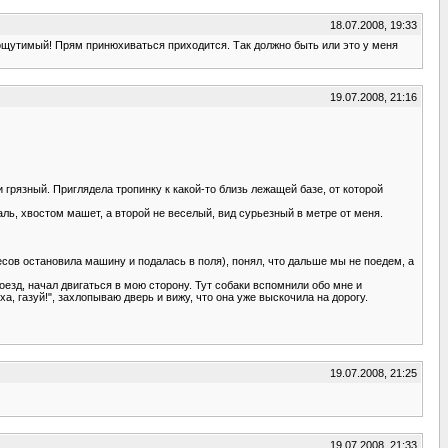
18.07.2008, 19:33
 ощутимый! Прям принюхиваться приходится. Так должно быть или это у меня
19.07.2008, 21:16
 грязный. Приглядела тропинку к какой-то близь лежащей базе, от которой
аль, хвостом машет, а второй не веселый, вид сурьезный в метре от меня.
лесов остановила машину и подалась в поля), понял, что дальше мы не поедем, а
оезд, начал двигаться в мою сторону. Тут собаки вспомнили обо мне и
а, газуй!", захлопываю дверь и вижу, что она уже выскочила на дорогу.
19.07.2008, 21:25
19.07.2008, 21:33