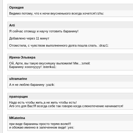
Орхидея
Видимо потому, что к ночи вкусненького всегда хочется!:rzhu:
Arti
Я сейчас отомщу и научу готовить баранину!
Добавлено через 11 минут
Отомстила, с чувством выполненного долга пошла спать. :draz1:
Ирина-Эльвира
Ой, Арти, вы такую вкусняшку выложили! Мм...:smeil:
Баранину хооочуууу! :isterika1:
ultramarine
А я не люблю баранину :yazik:
прапорщик
Надо есть чтобы жить,а не жить чтобы есть!
Аrti-это для Вас!Я всегда себе так говорю когда слюнотечение начинается!
MKaterina
при виде баранины просто теряю волю!!!
и обожаю именно в запеченном виде! :yes: