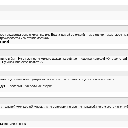
 кое-где,а воды целые моря налило.Ехала домой со службы,так в одном таком море н
грохотало так что стекла дрожали!
дышка!
нине и был. Но у нас после милого дождичка сейчас - чудо как хорошо! Жить хочется!
. Ну и как мне себя назвать!?
идти под небольшим дождиком около него - он качался под втером и искрил :?
дут. С балетом - "Лебединое озеро"
Я тут слюной уже захлебнулась и мне совершенно срочно понадобилось съесть чего-ни
тазии такие. :oops: