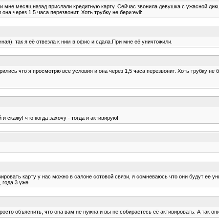
 и мне месяц назад прислали кредитную карту. Сейчас звонила девушка с ужасной дикци
она через 1,5 часа перезвонит. Хоть трубку не бери:evil:
ная), так я её отвезла к ним в офис и сдала.При мне её уничтожили.
орились что я просмотрю все условия и она через 1,5 часа перезвонит. Хоть трубку не бе
 и скажу! что когда захочу - тогда и активирую!
ивировать карту у нас можно в салоне сотовой связи, я сомневаюсь что они будут ее ун
 года 3 уже.
осто объяснить, что она вам не нужна и вы не собираетесь её активировать. А так они н