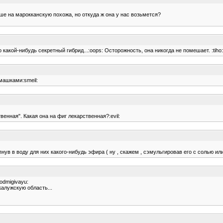
е на марокканскую похожа, но откуда ж она у нас возьмется?
 какой-нибудь секретный гибрид...:oops: Осторожность, она никогда не помешает. :tiho:
омашками:smeil:
енная". Какая она на фиг лекарственная?:evil:
нув в воду для них какого-нибудь эфира ( ну , скажем , сэмульгировав его с солью ил
odmigivayu:
алужскую область...