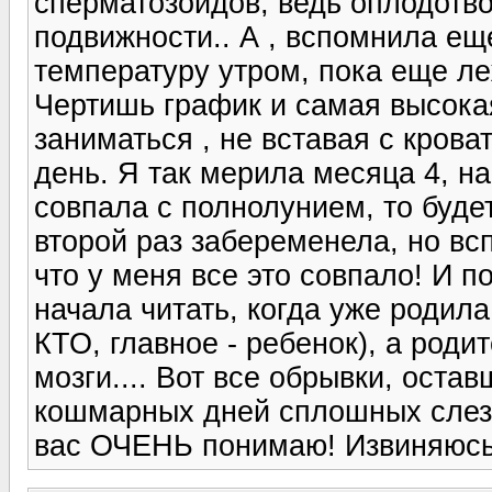
сперматозоидов, ведь оплодотво
подвижности.. А , вспомнила ещ
температуру утром, пока еще ле
Чертишь график и самая высокая
заниматься , не вставая с крова
день. Я так мерила месяца 4, на
совпала с полнолунием, то будет
второй раз забеременела, но вс
что у меня все это совпало! И 
начала читать, когда уже родила
КТО, главное - ребенок), а роди
мозги.... Вот все обрывки, оста
кошмарных дней сплошных слез 
вас ОЧЕНЬ понимаю! Извиняюсь,