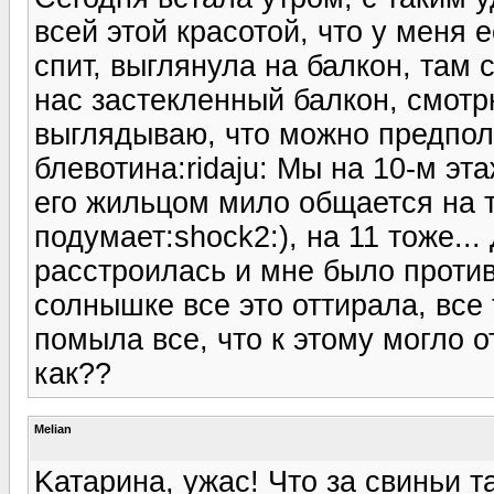
всей этой красотой, что у меня 
спит, выглянула на балкон, там 
нас застекленный балкон, смотрю
выглядываю, что можно предполо
блевотина:ridaju: Мы на 10-м эт
его жильцом мило общается на т
подумает:shock2:), на 11 тоже...
расстроилась и мне было противн
солнышке все это оттирала, все
помыла все, что к этому могло о
как??
Melian
Kатарина, ужас! Что за свиньи та