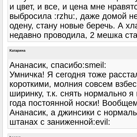
и цвет, и все, и цена мне нравя
выбросила :rzhu:, даже домой н
одену, стану новые беречь. А хл
недавно проводила, 2 мешка ст
Kатарина
Ананасик, спасибо:smeil:
Умничка! Я сегодня тоже расст
короткими, молния совсем взбес
ширинку, т.к. снять нормально я 
года постоянной носки! Вообщем
Ананасик, а джинсики с нормаль
штанах с заниженной:evil: