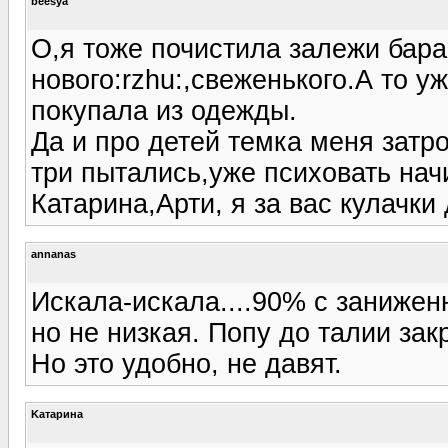
beesya
О,я тоже почистила залежи бара
нового:rzhu:,свеженького.А то у
покупала из одежды.
Да и про детей темка меня затро
три пытались,уже психовать начи
Катарина,Арти, я за вас кулачки 
annanas
Искала-искала....90% с занижен
но не низкая. Попу до талии зак
Но это удобно, не давят.
Kатарина