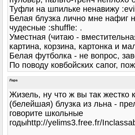
Туфли на шпильке ненавижу :evil
Белая блузка лично мне нафиг н
чудесные :shuffle: .
Уместная (читаю - вместительная)
картина, корзина, картонка и ма
Белая футболка - не вопрос, заве
По поводу ковбойских сапог, пож
Лара
Жизель, ну что ж вы так жестко 
(белейшая) блузка из льна - пре
говорите школьные
годыhttp://yelims3.free.fr/Inclassa