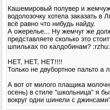
Кашемировый полувер и жемчуж
водолозочку хотела заказать в Ля
всё равно что нибудь найду.
А ожерелье... Ну жемчуг же дол
представляете сколько это стоит
шпильках по калдобинам? :rzhu: :
НЕТ, НЕТ, НЕТ!!!!
Только не двубортное пальто а 
А вот от милого плащика молочн
осень) в стиле "школьница" я бы 
вокруг одни шинели с джинсами