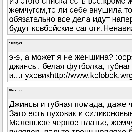
Из этого списка есть все,кроме
жемчугом,то ли себе внушила,то
обязательно все дела идут напе
будут ковбойские сапоги.Ненави
Sunnyel
э-э, а может я не женщина? :oop
джинсы, белая футболка, губна
и...пуховикhttp://www.kolobok.wrg
Жизель
Джинсы и губная помада, даже чи
Зато есть пуховик и силиконовые
Маленькое черное платье, жем
пуловер, пальто-тренч неплохо б