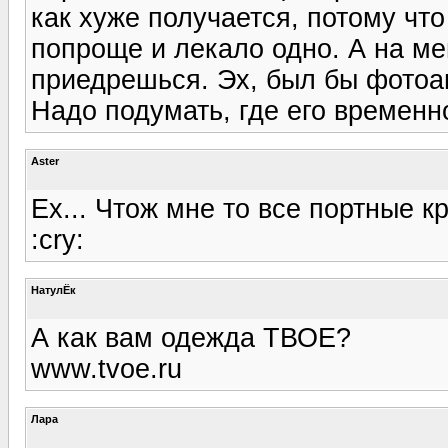
как хуже получается, потому чт
попроще и лекало одно. А на ме
приедрешься. Эх, был бы фотоап
Надо подумать, где его временно
Aster
Ех... Чтож мне то все портные 
:cry:
НатулЁк
А как вам одежда ТВОЕ?
www.tvoe.ru
Лара