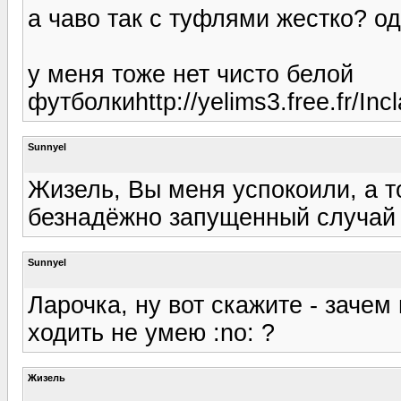
а чаво так с туфлями жестко? о
у меня тоже нет чисто белой
футболкиhttp://yelims3.free.fr/Inc
Sunnyel
Жизель, Вы меня успокоили, а т
безнадёжно запущенный случай 
Sunnyel
Ларочка, ну вот скажите - зачем
ходить не умею :no: ?
Жизель