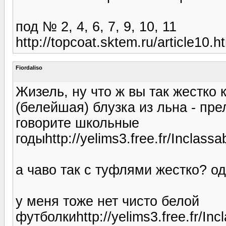
под № 2, 4, 6, 7, 9, 10, 11
http://topcoat.sktem.ru/article10.h
Fiordaliso
Жизель, ну что ж вы так жестко 
(белейшая) блузка из льна - пре
говорите школьные
годыhttp://yelims3.free.fr/Inclassa
а чаво так с туфлями жестко? о
у меня тоже нет чисто белой
футболкиhttp://yelims3.free.fr/Inc