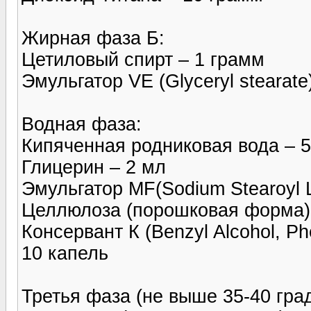
Жирная фаза Б:
Цетиловый спирт – 1 грамм
Эмульгатор VE (Glyceryl stearate
Водная фаза:
Кипяченная родниковая вода – 
Глицерин – 2 мл
Эмульгатор MF(Sodium Stearoyl L
Целлюлоза (порошковая форма)
Консервант К (Benzyl Alcohol, Ph
10 капель
Третья фаза (не выше 35-40 град