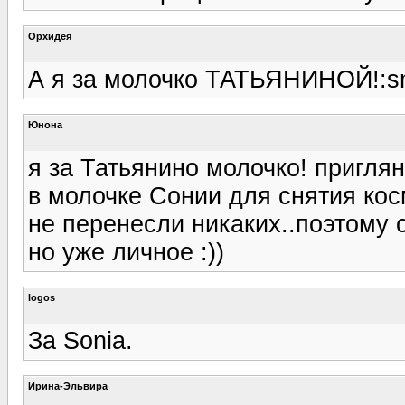
Орхидея
А я за молочко ТАТЬЯНИНОЙ!:sm
Юнона
я за Татьянино молочко! пригля
в молочке Сонии для снятия кос
не перенесли никаких..поэтому 
но уже личное :))
logos
За Sonia.
Ирина-Эльвира