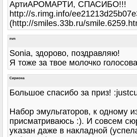
АртиАРОМАРТИ, СПАСИБО!!!
http://s.rimg.info/ee21213d25b07
(http://smiles.33b.ru/smile.6259.ht
nvn
Sonia, здорово, поздравляю!
Я тоже за твое молочко голосова
Сириона
Большое спасибо за приз! :justc
Набор эмульгаторов, к одному из
присматриваюсь :). И совсем сю
указан даже в накладной (успела