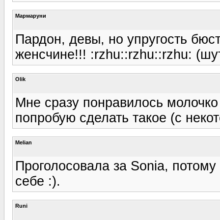
Мармаруни
Пардон, девы, но упругость бюс
женсчине!!! :rzhu::rzhu::rzhu: (ш
Olik
Мне сразу понравилось молочк
попробую сделать такое (с неко
Melian
Проголосовала за Sonia, потому
себе :).
Runi