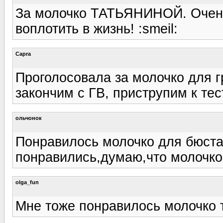
За молочко ТАТЬЯНИНОЙ. Очень 
воплотить в жизнь! :smeil:
Capra
Проголосовала за молочко для гр
закончим с ГВ, приструпим к те
ольчонок
Понравилось молочко для бюст
понравились,думаю,что молочко
olga_fun
Мне тоже понравилось молочко т