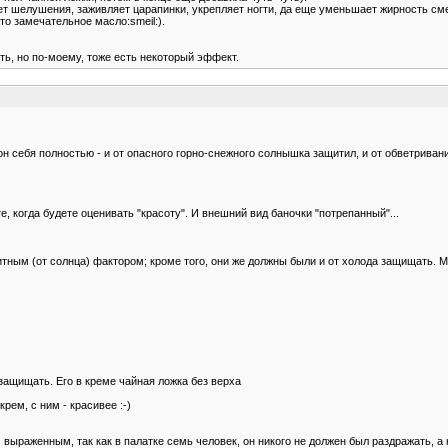
т шелушения, заживляет царапинки, укрепляет ногти, да еще уменьшает жирность смесе
то замечательное масло:smeil:).
ить, но по-моему, тоже есть некоторый эффект.
н себя полностью - и от опасного горно-снежного солнышка защитил, и от обветривани
е, когда будете оценивать "красоту". И внешний вид баночки "потрепанный"...
ым (от солнца) фактором; кроме того, они же должны были и от холода защищать. Ма
 защищать. Его в креме чайная ложка без верха
рем, с ним - красивее :-)
выраженным, так как в палатке семь человек, он никого не должен был раздражать, а 