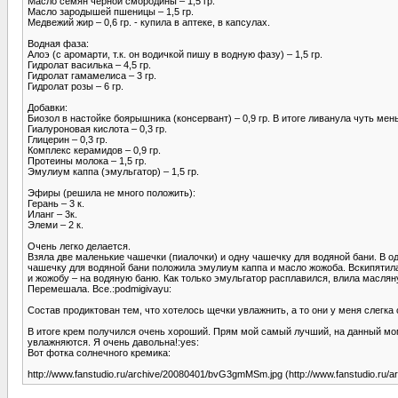
Масло семян черной смородины – 1,5 гр.
Масло зародышей пшеницы – 1,5 гр.
Медвежий жир – 0,6 гр. - купила в аптеке, в капсулах.
Водная фаза:
Алоэ (с аромарти, т.к. он водичкой пишу в водную фазу) – 1,5 гр.
Гидролат василька – 4,5 гр.
Гидролат гамамелиса – 3 гр.
Гидролат розы – 6 гр.
Добавки:
Биозол в настойке боярышника (консервант) – 0,9 гр. В итоге ливанула чуть мень
Гиалуроновая кислота – 0,3 гр.
Глицерин – 0,3 гр.
Комплекс керамидов – 0,9 гр.
Протеины молока – 1,5 гр.
Эмулиум каппа (эмульгатор) – 1,5 гр.
Эфиры (решила не много положить):
Герань – 3 к.
Иланг – 3к.
Элеми – 2 к.
Очень легко делается.
Взяла две маленькие чашечки (пиалочки) и одну чашечку для водяной бани. В од
чашечку для водяной бани положила эмулиум каппа и масло жожоба. Вскипятила 
и жожобу – на водяную баню. Как только эмульгатор расплавился, влила маслян
Перемешала. Все.:podmigivayu:
Состав продиктован тем, что хотелось щечки увлажнить, а то они у меня слегка 
В итоге крем получился очень хороший. Прям мой самый лучший, на данный мо
увлажняются. Я очень давольна!:yes:
Вот фотка солнечного кремика:
http://www.fanstudio.ru/archive/20080401/bvG3gmMSm.jpg (http://www.fanstudio.r