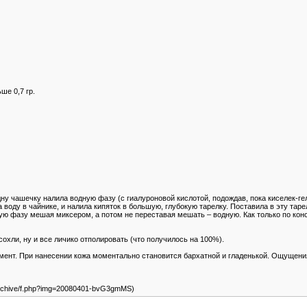
ше 0,7 гр.
ну чашечку налила водную фазу (с гиалуроновой кислотой, подождав, пока киселек-ге
воду в чайнике, и налила кипяток в большую, глубокую тарелку. Поставила в эту таре
ую фазу мешая миксером, а потом не переставая мешать – водную. Как только по кон
сохли, ну и все личико отполировать (что получилось на 100%).
мент. При нанесении кожа моментально становится бархатной и гладенькой. Ощущен
u/archive/f.php?img=20080401-bvG3gmMS)