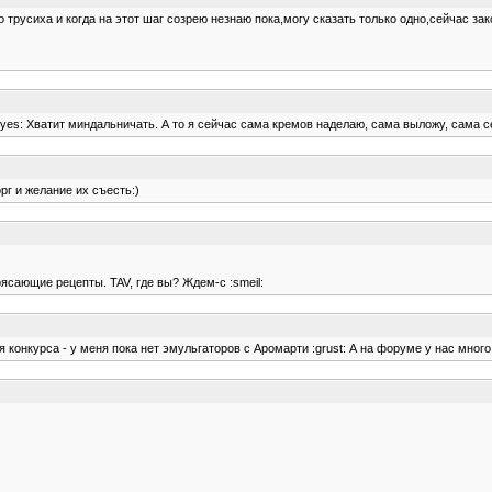
 трусиха и когда на этот шаг созрею незнаю пока,могу сказать только одно,сейчас за
:yes: Хватит миндальничать. А то я сейчас сама кремов наделаю, сама выложу, сама с
рг и желание их съесть:)
трясающие рецепты. TAV, где вы? Ждем-с :smeil:
ия конкурса - у меня пока нет эмульгаторов с Аромарти :grust: А на форуме у нас мног