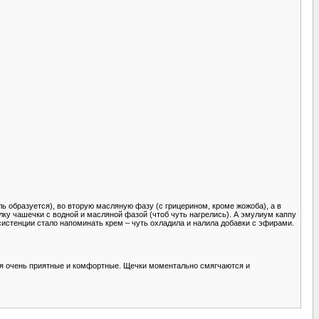
ль образуется), во вторую масляную фазу (с грицерином, кроме жожоба), а в
лку чашечки с водной и масляной фазой (чтоб чуть нагрелись). А эмулиум каппу
систенции стало напоминать крем – чуть охладила и налила добавки с эфирами.
ия очень приятные и комфортные. Щечки моментально смягчаются и