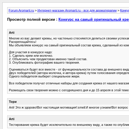
Forum Aromarti.ru
>
Интернет-магазин Aromarti.ru - все для ароматерапии
>
Конку
Просмотр полной версии :
Конкурс на самый оригинальный кр
Arti
Многие из вас делают кремы, но частенько стесняются делиться своими успеха
Раскрепощайтесь!
Мы объявляем конкурс на самый оригинальный состав крема, сделанный из ко
Для участия в конкурсе надо:
1. Сделать крем или молочко.
2. Объяснить чем продиктован именно такой состав.
3. Опубликовать фотографию вашего творения.
Оцениваться будет все вместе - от функциональности состава до внешнего вид
Двух победителей (автора молочка, и автора крема) путем голосования опреде
Одного победителя выберет специальное жюри.
Все победители получат отличные наборы для создания крема от нашего магази
Размещать свои творения можно с сегодняшнего дня и до 15 апреля в этой теме
Тори
Arti! Это ж здорово!Вот настоящая мотивация!:smeil:И многое узнаем!Вот вопрос 
Arti
Тестирование крема будет исключительно по внешнему виду, а также по опублико