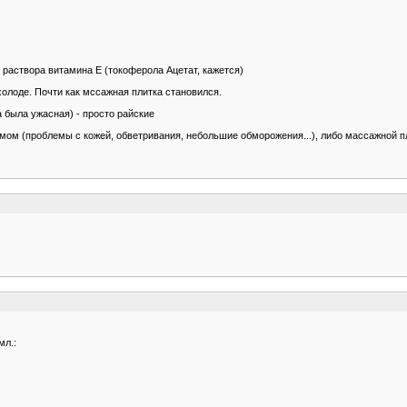
 раствора витамина Е (токоферола Ацетат, кажется)
 холоде. Почти как мссажная плитка становился.
 была ужасная) - просто райские
емом (проблемы с кожей, обветривания, небольшие обморожения...), либо массажной пл
мл.: