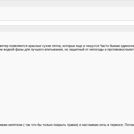
 и ветер появляются красные сухие пятна, которые еще и чешутся.Часто бываю одино
м водной фазы для лучшего впитывания, но защитный от непогоды и противовоспалит
иваю кипятком ( так что-бы только покрыть травки) и настаиваю ночь в термосе. Пото