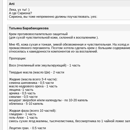
Arti
Лека, ух ты! :)
А где Сириона?
Сириона, вы тоже непременно должны поучаствовать.:yes:
Татьяна Барабанщикова
Крем противовоспалительно-защитный
(для сухой чувствительной кожи, склонной к воспалениям ).
Мне 45, кожа сухая и тонкая, зимой обезвоженная и чувствительная. На холод
промаслянного пергамента. Поэтом хотела сделать крем с большим содержание
относилась к камедонности компонентов из-за воспалений.
Пропорции:
Воск (пчелинный или эмульгирующий) - 1 часть
Твердые масла (масло Ши) - 2 части
Жидкие (масла всего 3-4 части):
семена шиповника - 0,5 части
масло кедрового ореха - 1 часть
лещина -1 часть
арника - 0,5 часть
сквалан - 0,5 части
мецерат зверобоя и/или календулы - по 10-20 капель
облепиха - 5-10 капель
Жидкая фаза (всего 10 частей):
глицерин - 1 часть
гель-Алое - 1 часть
смесь сухих ягод малины, тысячелистника, бессмертника по 1 чайной ложке зал
Лецитин гран. - 0.5 части