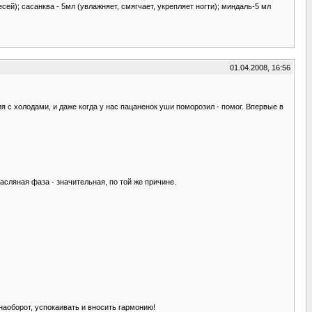
й); сасанква - 5мл (увлажняет, смягчает, укрепляет ногти); миндаль-5 мл
01.04.2008, 16:56
я с холодами, и даже когда у нас пацаненок уши поморозил - помог. Впервые в
сляная фаза - значительная, по той же причине.
наоборот, успокаивать и вносить гармонию!