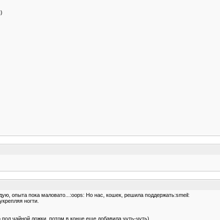
)
ую, опыта пока маловато...:oops: Но нас, кошек, решила поддержать:smeil:
укрепляя ногти.
 пол чайной ложки, потом в конце еще добавила чуть-чуть).