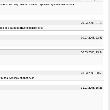
кончила готовку замечательного кремика для личика,пахнет
30.03.2008, 21:19
ебе все заграбастаю!:podmigivayu:
30.03.2008, 22:59
30.03.2008, 23:34
31.03.2008, 00:59
о чудесных кремоваров :yes:
31.03.2008, 15:23