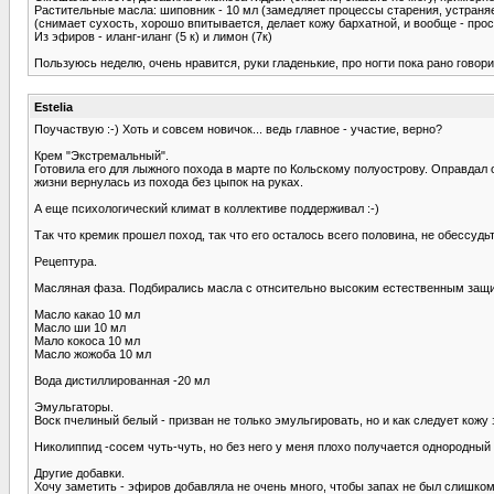
Растительные масла: шиповник - 10 мл (замедляет процессы старения, устраняе
(снимает сухость, хорошо впитывается, делает кожу бархатной, и вообще - прос
Из эфиров - иланг-иланг (5 к) и лимон (7к)
Пользуюсь неделю, очень нравится, руки гладенькие, про ногти пока рано говор
Estelia
Поучаствую :-) Хоть и совсем новичок... ведь главное - участие, верно?
Крем "Экстремальный".
Готовила его для лыжного похода в марте по Кольскому полуострову. Оправдал о
жизни вернулась из похода без цыпок на руках.
А еще психологический климат в коллективе поддерживал :-)
Так что кремик прошел поход, так что его осталось всего половина, не обессудьт
Рецептура.
Масляная фаза. Подбирались масла с отнсительно высоким естественным защитн
Масло какао 10 мл
Масло ши 10 мл
Мало кокоса 10 мл
Масло жожоба 10 мл
Вода дистиллированная -20 мл
Эмульгаторы.
Воск пчелиный белый - призван не только эмульгировать, но и как следует кожу
Николиппид -сосем чуть-чуть, но без него у меня плохо получается однородный к
Другие добавки.
Хочу заметить - эфиров добавляла не очень много, чтобы запах не был слишком 