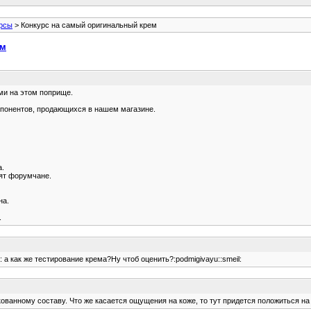
рсы
> Конкурс на самый оригинальный крем
ем
ми на этом поприще.
мпонентов, продающихся в нашем магазине.
а.
лят форумчане.
на.
.
: а как же тестирование крема?Ну чтоб оценить?:podmigivayu::smeil:
ванному составу. Что же касается ощущения на коже, то тут придется положиться на оп