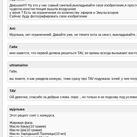
Девушки!!!! Ну кто у нас самый смелый,выкладывайте свое изобретение,я просто
чудесно,констистенция вышла воздушная
у меня ? Есть ли ограничения по количеству эфиров и Эмульгаторов
Сейчас буду фотографировать свое изобретение
Arti
Мурлыка, нет ограничений. Давайте уже, не тяните кота за хвост, выкладывайте.
Габи
мне кажется, что первой должна решиться TAV, ее кремы всегда вызывают восто
ultramarine
Габи,
вы знаете, я как увидела конкурс, тоже сразу про TAV подумала :smeil: у нее по
TAV
Ой девочки, спасибо за добрые слова :oops: , но только я не подхожу под услов
мурлыка
Этот рецепт снят с конкурса.
Жировая фаза
Масло Какао(10 грамм)
Масло Ши(10 грамм)
Масло Зародышей Пшеницы(10 мл)