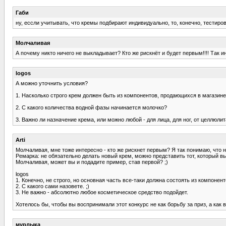
Габи
ну, ессли учитывать, что кремы подбирают индивидуально, то, конечно, тестир
Молчаливая
А почему никто ничего не выкладывает? Кто же рискнёт и будет первым!!!! Так и
logos
А можно уточнить условия?
1. Насколько строго крем должен быть из компонентов, продающихся в магазине
2. С какого количества водной фазы начинается молочко?
3. Важно ли назначение крема, или можно любой - для лица, для ног, от целлюли
Arti
Молчаливая, мне тоже интересно - кто же рискнет первым? Я так понимаю, что н
Ремарка: не обязательно делать новый крем, можно представить тот, который 
Молчаливая, может вы и подадите пример, став первой? ;)
logos
1. Конечно, не строго, но основная часть все-таки должна состоять из компоне
2. С какого сами назовете. ;)
3. Не важно - абсолютно любое косметическое средство подойдет.
Хотелось бы, чтобы вы воспринимали этот конкурс не как борьбу за приз, а ка
мурлыка