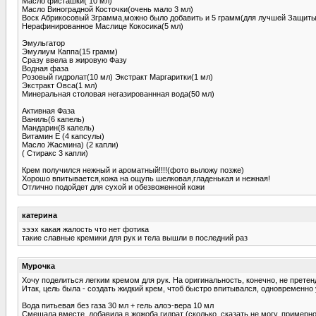
Масло фисташки( 10 мл)
Масло Виноградной Косточки(очень мало 3 мл)
Воск Абрикосовый 3грамма,можно было добавить и 5 грамм(для лучшей Защиты
Нерафинированное Маслице Кокосика(5 мл)
Эмульгатор
Эмулиум Каппа(15 грамм)
Сразу ввела в жировую Фазу
Водная фаза
Розовый гидролат(10 мл) Экстракт Маргаритки(1 мл)
Экстракт Овса(1 мл)
Минеральная столовая негазированнная вода(50 мл)
Активная Фаза
Ваниль(6 капель)
Мандарин(8 капель)
Витамин Е (4 капсулы)
Масло Жасмина) (2 капли)
( Стиракс 3 капли)
Крем получился нежный и ароматный!!!!(фото выложу позже)
Хорошо впитывается,кожа на ощупь шелковая,гладенькая и нежная!
Отлично подойдет для сухой и обезвоженной кожи
катерина
эээх какая жалость что нет фотика
такие славные кремики для рук и тела вышли в последний раз
Мурочка
Хочу поделиться легким кремом для рук. На оригинальность, конечно, не претенд
Итак, цель была - создать жидкий крем, чтоб быстро впитывался, одновременно 
Вода питьевая без газа 30 мл + гель алоэ-вера 10 мл
Смешала вместе, добавила в жожоба гидрат (сколько, сказать не могу, примерно