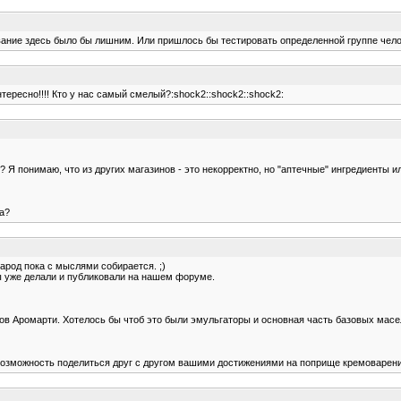
ование здесь было бы лишним. Или пришлось бы тестировать определенной группе чел
нтересно!!!! Кто у нас самый смелый?:shock2::shock2::shock2:
? Я понимаю, что из других магазинов - это некорректно, но "аптечные" ингредиенты 
та?
арод пока с мыслями собирается. ;)
вы уже делали и публиковали на нашем форуме.
нтов Аромарти. Хотелось бы чтоб это были эмульгаторы и основная часть базовых масе
к возможность поделиться друг с другом вашими достижениями на поприще кремоварени