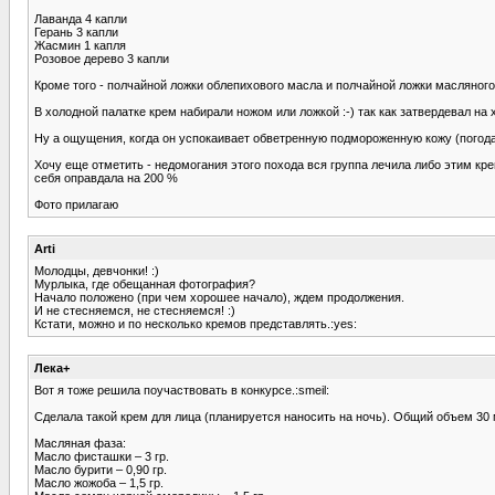
Лаванда 4 капли
Герань 3 капли
Жасмин 1 капля
Розовое дерево 3 капли
Кроме того - полчайной ложки облепихового масла и полчайной ложки масляного
В холодной палатке крем набирали ножом или ложкой :-) так как затвердевал на
Ну а ощущения, когда он успокаивает обветренную подмороженную кожу (погода
Хочу еще отметить - недомогания этого похода вся группа лечила либо этим кр
себя оправдала на 200 %
Фото прилагаю
Arti
Молодцы, девчонки! :)
Мурлыка, где обещанная фотография?
Начало положено (при чем хорошее начало), ждем продолжения.
И не стесняемся, не стесняемся! :)
Кстати, можно и по несколько кремов представлять.:yes:
Лека+
Вот я тоже решила поучаствовать в конкурсе.:smeil:
Сделала такой крем для лица (планируется наносить на ночь). Общий объем 30 
Масляная фаза:
Масло фисташки – 3 гр.
Масло бурити – 0,90 гр.
Масло жожоба – 1,5 гр.