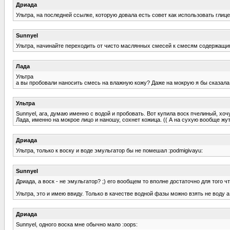
Дриада
Ультра, на последней ссылке, которую довала есть совет как использовать глице
Sunnyel
Ультра, начинайте переходить от чисто маслянных смесей к смесям содержащи
Лада
Ультра
а вы пробовали наносить смесь на влажную кожу? Даже на мокрую я бы сказала
Ультра
Sunnyel, ага, думаю именно с водой и пробовать. Вот купила воск пчелиный, хочу
Лада, именно на мокрое лицо и наношу, сохнет кожица. (( А на сухую вообще жут
Дриада
Ультра, только к воску и воде эмульгатор бы не помешал :podmigivayu:
Sunnyel
Дриада, а воск - не эмульгатор? ;) его вообщем то вполне достаточно для того ч
Ультра, это и имею ввиду. Только в качестве водной фазы можно взять не воду а г
Дриада
Sunnyel, одного воска мне обычно мало :oops: