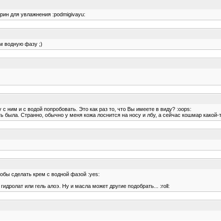
рин для увлажнения :podmigivayu:
м водную фазу ;)
 с ним и с водой попробовать. Это как раз то, что Вы имеете в виду? :oops:
ь была. Странно, обычно у меня кожа лоснится на носу и лбу, а сейчас кошмар какой-т
тобы сделать крем с водной фазой :yes:
идролат или гель алоэ. Ну и масла может другие подобрать... :roll: