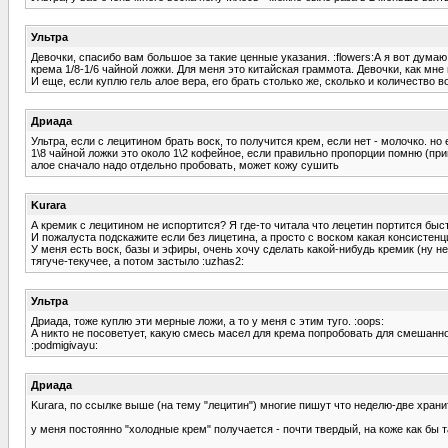
Ультра
Девочки, спасибо вам большое за такие ценные указания. :flowers:А я вот думаю
крема 1/8-1/6 чайной ложки. Для меня это китайская граммота. Девочки, как мне
И еще, если куплю гель алое вера, его брать столько же, сколько и количество 
Дриада
Ультра, если с лецитином брать воск, то получится крем, если нет - молочко. но 
1\8 чайной ложки это около 1\2 кофейное, если правильно пропорции помню (пр
алое сначало надо отдельно пробовать, может кожу сушить
Kurara
А кремик с лецитином не испортится? Я где-то читала что лецетин портится бы
И пожалуста подскажите если без лицетина, а просто с воском какая консистенци
У меня есть воск, базы и эфиры, очень хочу сделать какой-нибудь кремик (ну не
тягуче-текучее, а потом застыло :uzhas2:
Ультра
Дриада, тоже куплю эти мерные ложи, а то у меня с этим туго. :oops:
А никто не посоветует, какую смесь масел для крема попробовать для смешанно
:podmigivayu:
Дриада
Kurara, по ссылке выше (на тему "лецитин") многие пишут что неделю-две храни
у меня постоянно "холодные крем" получается - почти твердый, на коже как бы т