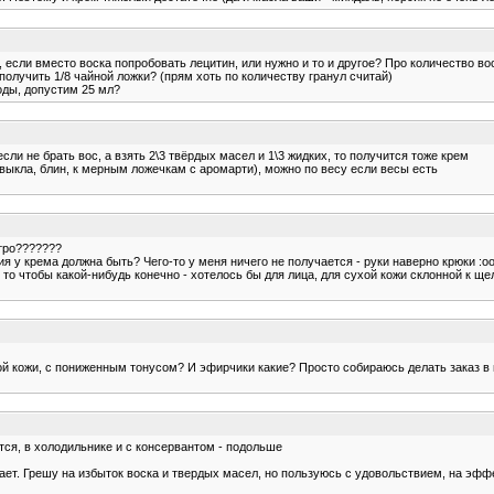
, если вместо воска попробовать лецитин, или нужно и то и другое? Про количество вос
 получить 1/8 чайной ложки? (прям хоть по количеству гранул считай)
воды, допустим 25 мл?
если не брать вос, а взять 2\3 твёрдых масел и 1\3 жидких, то получится тоже крем
ивыкла, блин, к мерным ложечкам с аромарти), можно по весу если весы есть
стро???????
я у крема должна быть? Чего-то у меня ничего не получается - руки наверно крюки :oo
 то чтобы какой-нибудь конечно - хотелось бы для лица, для сухой кожи склонной к ще
й кожи, с пониженным тонусом? И эфирчики какие? Просто собираюсь делать заказ в н
тся, в холодильнике и с консервантом - подольше
ает. Грешу на избыток воска и твердых масел, но пользуюсь с удовольствием, на эффек