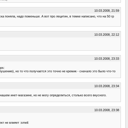
10.03.2008, 21:59
ка поняла, надо поменьше. А вот про лецитин, в темке написано, что на 50 гр
10.03.2008, 22:12
10.03.2008, 23:33
ps:
лушению), но то что получается это точно не кремик - сначало это было что-то
10.03.2008, 23:34
ашем инет-магазине, но не могу определиться, столько всего вкусного.
10.03.2008, 23:38
т не влияет :smeil: