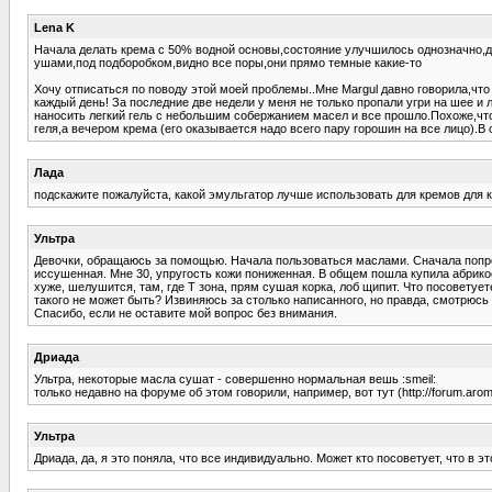
Lena K
Начала делать крема с 50% водной основы,состояние улучшилось однозначно,дум
ушами,под подборобком,видно все поры,они прямо темные какие-то
Хочу отписаться по поводу этой моей проблемы..Мне Margul давно говорила,что
каждый день! За последние две недели у меня не только пропали угри на шее и 
наносить легкий гель с небольшим собержанием масел и все прошло.Похоже,чт
геля,а вечером крема (его оказывается надо всего пару горошин на все лицо).В
Лада
подскажите пожалуйста, какой эмульгатор лучше использовать для кремов для 
Ультра
Девочки, обращаюсь за помощью. Начала пользоваться маслами. Сначала попробо
иссушенная. Мне 30, упругость кожи пониженная. В общем пошла купила абрикосо
хуже, шелушится, там, где Т зона, прям сушая корка, лоб щипит. Что посоветуе
такого не может быть? Извиняюсь за столько написанного, но правда, смотрюсь 
Спасибо, если не оставите мой вопрос без внимания.
Дриада
Ультра, некоторые масла сушат - совершенно нормальная вешь :smeil:
только недавно на форуме об этом говорили, например, вот тут (http://forum.aro
Ультра
Дриада, да, я это поняла, что все индивидуально. Может кто посоветует, что в 