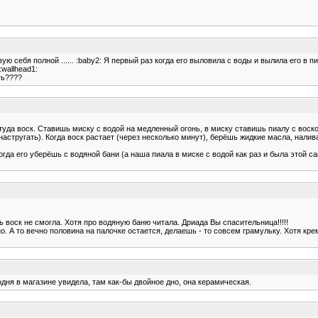
вую себя полной ...... :baby2: Я первый раз когда его выловила с воды и вылила его в п
wallhead1:
ть????
туда воск. Ставишь миску с водой на медленный огонь, в миску ставишь пиалу с воск
 настругать). Когда воск растает (через несколько минут), берёшь жидкие масла, на
да его уберёшь с водяной бани (а наша пиала в миске с водой как раз и была этой с
ь воск не смогла. Хотя про водяную баню читала. Дриада Вы спасительница!!!!!
о. А то вечно половина на палочке остается, делаешь - то совсем грамульку. Хотя 
ня в магазине увидела, там как-бы двойное дно, она керамическая.