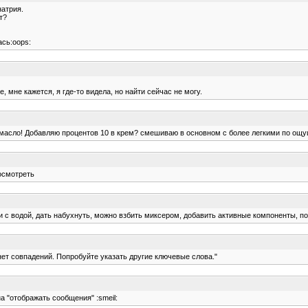
натрия.
т?
ась:oops:
 мне кажется, я где-то видела, но найти сейчас не могу.
 масло! Добавляю процентов 10 в крем? смешиваю в основном с более легкими по ощущ
посмотреть
 с водой, дать набухнуть, можно взбить миксером, добавить активные компоненты, пот
 нет совпадений. Попробуйте указать другие ключевые слова."
а "отображать сообщения" :smeil: