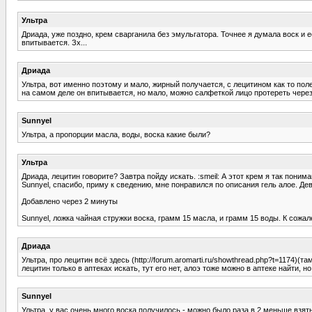
Ультра
Дриада, уже поздно, крем сварганила без эмульгатора. Точнее я думала воск и е
впитывается. Зх...
Дриада
Ультра, вот именно поэтому и мало, жирный получается, с лецитином как то поле
на самом деле он впитывается, но мало, можно салфеткой лицо протереть через
Sunnyel
Ультра, а пропорции масла, воды, воска какие были?
Ультра
Дриада, лецитин говорите? Завтра пойду искать. :smeil: А этот крем я так пони
Sunnyel, спасибо, приму к сведению, мне понравился по описания гель алое. Дев
Добавлено через 2 минуты
Sunnyel, ложка чайная стружки воска, грамм 15 масла, и грамм 15 воды. К сожал
Дриада
Ультра, про лецитин всё здесь (http://forum.aromarti.ru/showthread.php?t=1174)(та
лецитин только в аптеках искать, тут его нет, алоэ тоже можно в аптеке найти, н
Sunnyel
Ультра, у вас очень много воска получилось - можно было раза в 2 меньше взят