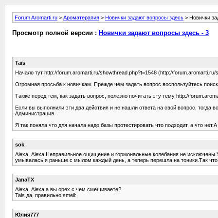
Forum Aromarti.ru
>
Ароматерапия
>
Новички задают вопросы здесь
> Новички за
Просмотр полной версии :
Новички задают вопросы здесь - 3
Tais
Начало тут http://forum.aromarti.ru/showthread.php?t=1548 (http://forum.aromarti.r
Огромная просьба к новичкам. Прежде чем задать вопрос воспользуйтесь поиском
Также перед тем, как задать вопрос, полезно почитать эту тему http://forum.aromar
Если вы выполнили эти два действия и не нашли ответа на свой вопрос, тогда в
Администрация.
Я так поняла что для начала надо базы протестировать что подходит, а что нет
sok
Alexa_Alexa Неправильное ощищение и гормональные колебания не исключены.У 
умывалась я раньше с мылом каждый день, а теперь перешла на тоники.Так чт
JanaTX
Alexa_Alexa а вы орех с чем смешиваете?
Tais да, правильно:smeil:
Юлия777