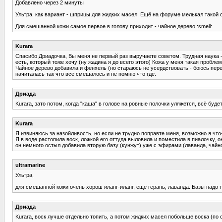
Добавлено через 2 минуты
Ультра, как вариант - шприцы для жидких масел. Ещё на форуме мелькал такой с
Для смешанной кожи самое первое в голову приходит - чайное дерево :smeil:
Kurara
Спасибо Дриадочка, Вы меня не первый раз выручаете советом. Трудная наука -
есть, который тоже хочу (ну жадина я до всего этого) Кожа у меня такая проблемн
Чайное дерево добавила и фенхель (но стараюсь не усердствовать - боюсь переб
начиталась так что все смешалось и не помню что где.
Дриада
Kurara, зато потом, когда "каша" в голове на ровные полочки уляжется, всё будет
Kurara
Я извиняюсь за назойливость, но если не трудно поправте меня, возможно я что-
Я в воде растопила воск, ложкой его оттуда выловила и поместила в пиалочку, 
он немного остыл добавила вторую базу (кунжут) уже с эфирами (лаванда, чайно
ultramarine
Ультра,
для смешанной кожи очень хорош иланг-иланг, еще герань, лаванда. Базы надо т
Дриада
Kurara, воск лучше отдельно топить, а потом жидких масел побольше воска (по о