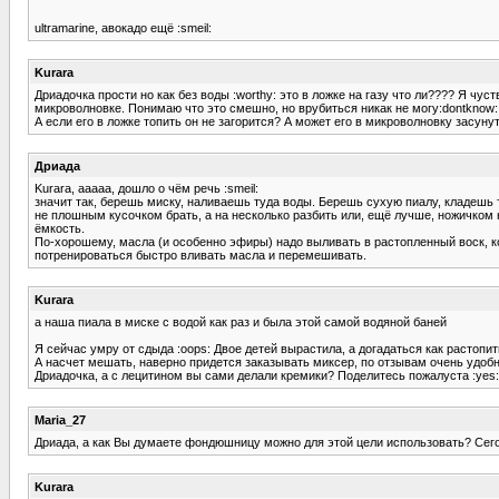
ultramarine, авокадо ещё :smeil:
Kurara
Дриадочка прости но как без воды :worthy: это в ложке на газу что ли???? Я чуст
микроволновке. Понимаю что это смешно, но врубиться никак не могу:dontknow::
А если его в ложке топить он не загорится? А может его в микроволновку засуну
Дриада
Kurara, ааааа, дошло о чём речь :smeil:
значит так, берешь миску, наливаешь туда воды. Берешь сухую пиалу, кладешь 
не плошным кусочком брать, а на несколько разбить или, ещё лучше, ножичком
ёмкость.
По-хорошему, масла (и особенно эфиры) надо выливать в растопленный воск, ког
потренироваться быстро вливать масла и перемешивать.
Kurara
а наша пиала в миске с водой как раз и была этой самой водяной баней
Я сейчас умру от сдыда :oops: Двое детей вырастила, а догадаться как растопит
А насчет мешать, наверно придется заказывать миксер, по отзывам очень удобн
Дриадочка, а с лецитином вы сами делали кремики? Поделитесь пожалуста :yes:
Maria_27
Дриада, а как Вы думаете фондюшницу можно для этой цели использовать? Сегод
Kurara