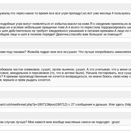
ала,что через какое-то время все все угри пропадут,но вот уже месяца 4 пользуюсь
 подобные угри могут появляться от избытка масел на коже.Я к сведению приняла,но 
лице,но и всякие небольшие прищички тоже.А я всего-то перестала терроризировать ш
о шея действительно не требует ежедневного умывания и питания кремами.А лицо по-
 общем лицо и шея в полном порядке! Девочки,спасибо вам большое за помощь!!!
кожи под глазами? Жожоба гидрат мне все иссушил. Что лучше попробовать никколипп
вала чистое оливковое, сушит, затем льняное, сушит. А это учитывая, что у меня сме
вое, миндальное и персиковое (то, что в аптеке было). Начала тестировать, все суш
те? К кремам производственным не хочется возвращаться, но иначе боюсь свою кожу с
в зеркало и прям рыдать хочется.
marti.ru/showthread.php?p=180712#post180712) с 27 сообщения и дальше. Или здесь (htt
этом случае лучше? Мне кажетя мне вообще масляные смеси не подходят. :grust: