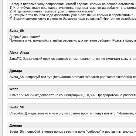
Сегодня впервые хочу попробовать самой сделать кремик на основе альгината 
1) Кто-нибудь знает последовательность, температуры, когда добавлять альгина
2) И где можно найти температуры плавления масел?
3) Эфиры я так поняла надо добавлять уже в остывший кремик и перемешать?
4) В мини-миксер какие и сколько батареек надо вставить? Что-то я не разобрал
Sveta_Sh
Добрый день всем!!
Помогите мне, пожалуйста, найти рецептик для лечения себореи. Роясь в форуме,
Alexa_Alexa
JanaTX, бразильский орех смешиваю с чем попало - отлично смягчает кожу это
Дриада
Sveta_Sh, попробуй вот тут (http://forum.aromarti.ru/search.php?searchid=56964) 
Witch
Юлия777 Альгинат добавлять в концентрации 0,1-0,5%. Предварительно развести
Sveta_Sh
Спасибо, Дриада, только я не могу по ссылке пройти, пишут вот что: "Извините,
Дриада
Sveta_Sh, попробуйте через поиск ввести в поле "себорея" и поставить галочку н