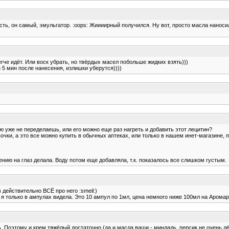
сть, он самый, эмульгатор. :oops: Жиииирный получился. Ну вот, просто масла наносил
гче идёт. Или воск убрать, но твёрдых масел побольше жидких взять)))
 5 мин после нанесения, излишки уберутся))))
маю уже не переделаешь, или его можно еще раз нагреть и добавить этот лецитин?
очки, а это все можно купить в обычных аптеках, или только в нашем инет-магазине, п
ению на глаз делала. Воду потом еще добавляла, т.к. показалось все слишком густым.
м действительно ВСЁ про него :smeil:)
о я только в ампулах видела. Это 10 ампул по 1мл, цена немного ниже 100мл на Аромарти
ь. Поэтому и крем тяжёлый достаточно (да и масла ваши - миндаль, персик не очень лё