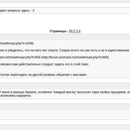
дают вопросы здесь - 3
Страницы :
[
1
]
2
3
4
u/showthread.php?t=1548)
 и убедитесь, что на него нет ответа. Скорее всего он уже есть и не в единственном
ti.ru/showthread.php?t=556 (http://forum.aromarti.ru/showthread.php?t=556)
озможно вам действительно следует задать его в этой теме.
.А потом переходить на другой уровень общения с маслами.
меня и раньше бывало, особенно "каждый месяц" выскочит пара тройка прыщиков, но т
о возможны варианты.