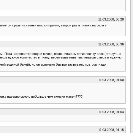
11.03.2008, 00:29
иалку он сразу на стенки пиалки прилип, второй раз я пиалку нагрела в
11.03.2008, 00:36
ом. Пока нагревается вода в миске, помешиваешь потихонечку воск (его лучше
ливаешь нужное количество в пиалу, перемешиваешь, выливаешь смесь в нужную
амой водяной баней), но он довольно быстро застывает, поэтому надо
11.03.2008, 01:00
кремика наверно можно побольше чем смески масел????
11.03.2008, 01:04
11.03.2008, 01:15