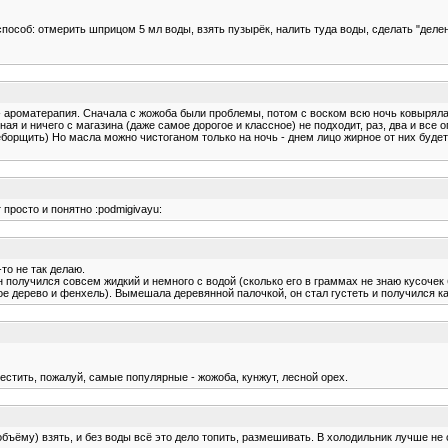
пособ: отмерить шприцом 5 мл воды, взять пузырёк, налить туда воды, сделать "делен
 ароматерапия. Сначала с жожоба были проблемы, потом с воском всю ночь ковырялась
ая и ничего с магазина (даже самое дорогое и классное) не подходит, раз, два и все о
орщить) Но масла можно чистоганом только на ночь - днем лицо жирное от них будет В
 просто и понятно :podmigivayu:
то не так делаю.
он получился совсем жидкий и немного с водой (сколько его в граммах не знаю кусочек
е дерево и фенхель). Вымешала деревянной палочкой, он стал густеть и получился как
естить, пожалуй, самые популярные - жожоба, кунжут, лесной орех.
бъёму) взять, и без воды всё это дело топить, размешивать. В холодильник лучше не с