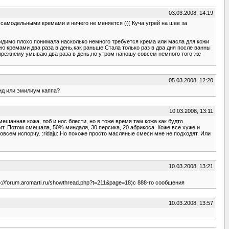
03.03.2008, 14:19
 самодельными кремами и ничего не меняется ((( Куча угрей на шее за
видимо плохо понимала насколько немного требуется крема или масла для кожи
ею кремами два раза в день,как раньше.Стала только раз в два дня после ванны
прежнему умываю два раза в день,но утром наношу совсем немного того-же
05.03.2008, 12:20
ид или эмилиум каппа?
10.03.2008, 13:11
шанная кожа, лоб и нос блести, но в тоже время там кожа как будто
ит. Потом смешала, 50% миндаля, 30 персика, 20 абрикоса. Коже все хуже и
овсем испорчу. :ridaju: Но похоже просто масляные смеси мне не подходят. Или
10.03.2008, 13:21
p://forum.aromarti.ru/showthread.php?t=211&page=18)с 888-го сообщения
10.03.2008, 13:57