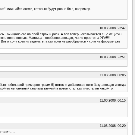
ия", или найти ложки, которые будут ровно 5мл, например.
10.03.2008, 23:47
 - очищала его на свой страх и риск. А вот теперь оказывается еще лецитин
пять вся в пятнах. Маслица - особенно авокадо, легло просто на УРА!!!!
от и хочу кремик заделать, а как пока не разобралась - хотя на форуме уже
10.03.2008, 23:51
11.03.2008, 00:05
 был небольшой примерно грамм 5) потом я добавила в него базу авокадо и когда
ой-то непонятный сначала тягучий а потом стал как пластелин какой-то.
11.03.2008, 00:15
11.03.2008, 00:20
тавить....