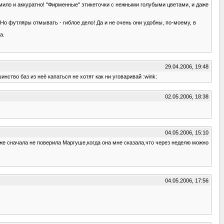
 мило и аккуратно! "Фирменные" этикеточки с нежными голубыми цветами, и даже
. Но футляры отмывать - гиблое дело! Да и не очень они удобны, по-моему, в
а.
29.04.2006, 19:48
нство баз из неё капаться не хотят как ни уговаривай :wink:
02.05.2006, 18:38
04.05.2006, 15:10
же сначала не поверила Маргуше,когда она мне сказала,что через неделю можно
04.05.2006, 17:56