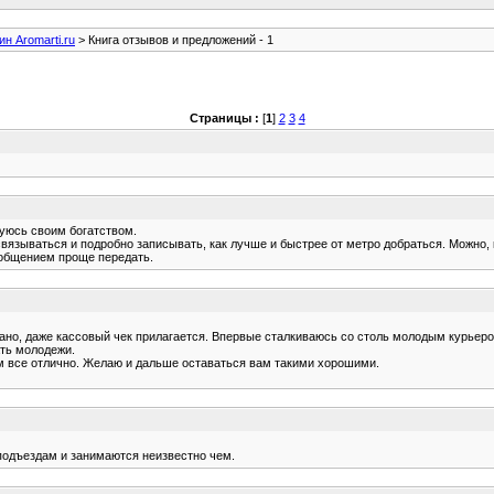
ин Aromarti.ru
> Книга отзывов и предложений - 1
Страницы :
[
1
]
2
3
4
юбуюсь своим богатством.
вязываться и подробно записывать, как лучше и быстрее от метро добраться. Можно, 
 общением проще передать.
овано, даже кассовый чек прилагается. Впервые сталкиваюсь со столь молодым курьеро
ать молодежи.
м все отлично. Желаю и дальше оставаться вам такими хорошими.
 подъездам и занимаются неизвестно чем.