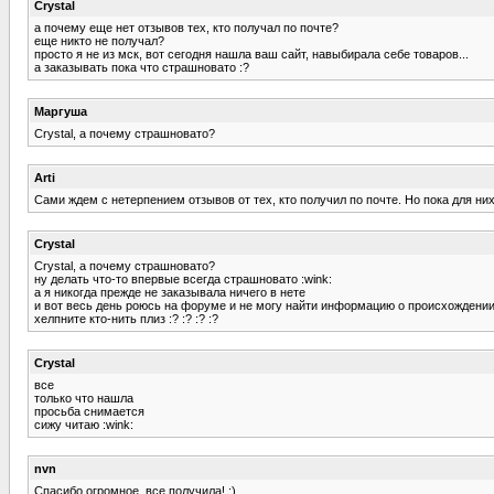
Crystal
а почему еще нет отзывов тех, кто получал по почте?
еще никто не получал?
просто я не из мск, вот сегодня нашла ваш сайт, навыбирала себе товаров...
а заказывать пока что страшновато :?
Маргуша
Crystal, а почему страшновато?
Arti
Сами ждем с нетерпением отзывов от тех, кто получил по почте. Но пока для ни
Crystal
Crystal, а почему страшновато?
ну делать что-то впервые всегда страшновато :wink:
а я никогда прежде не заказывала ничего в нете
и вот весь день роюсь на форуме и не могу найти информацию о происхождени
хелпните кто-нить плиз :? :? :? :?
Crystal
все
только что нашла
просьба снимается
сижу читаю :wink:
nvn
Спасибо огромное, все получила! :)