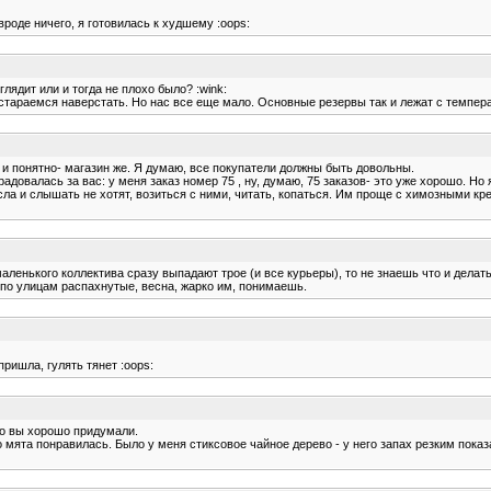
роде ничего, я готовилась к худшему :oops:
глядит или и тогда не плохо было? :wink:
постараемся наверстать. Но нас все еще мало. Основные резервы так и лежат с темпера
о и понятно- магазин же. Я думаю, все покупатели должны быть довольны.
адовалась за вас: у меня заказ номер 75 , ну, думаю, 75 заказов- это уже хорошо. Но 
сла и слышать не хотят, возиться с ними, читать, копаться. Им проще с химозными кр
маленького коллектива сразу выпадают трое (и все курьеры), то не знаешь что и делать
ь по улицам распахнутые, весна, жарко им, понимаешь.
ришла, гулять тянет :oops:
то вы хорошо придумали.
 мята понравилась. Было у меня стиксовое чайное дерево - у него запах резким показ