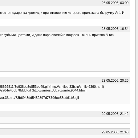
26.05.2006, 03:00
есто подарочка кремик, к приготовлению которого приложила бы ручку Arti. И
28.05.2006, 16:54
голубыми цветами, и даже пара свечей в подарок - очень приятно была
29.05.2006, 20:26
28692811f3c938bb3c853ed49.gif (http://smiles.33b.ru/smile.9360.html)
2a04e4ccb78ddd.gif (http://smiles.33b.ru/smile.9644.html)
.server.33b.ru/73b6943dd5452897d78796ec53ed61b6.gif
29.05.2006, 21:42
29.05.2006, 21:46