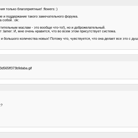
я только благоприятные! :flowers: )
ние и поддержание такого замечательного форума.
 собой. :ok:
тельным маслам - это вообще что-то!), но и доброжелательный.
:lamer: И, мне очень нравится, что во всем этом присутствует система.
и большого количества новых! Потому что, чувствуется, что она делает все это с душ
3d565ff373b9daba.gif
:?