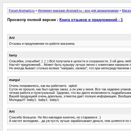
Forum Aromarti.ru
>
Интернет-магазин Aromarti.ru - все для ароматерапии
>
Магаз
Просмотр полной версии :
Книга отзывов и предложений - 1
Arti
Отзывы и предложения по работе магазина.
fanty
Спасибки, спасибки! :) :) :) Всё получила в целости и сохранности. 2-ой день л
Насчёт предложений... Может быть курьеру лучше лично с клиентами накануне с
Но иногда бывает столько всяких "направо, налево", что при непосредственном
margul
Очень понравилось, как вы работаете. :aplod:
Суток не прошло, как был сделан заказ, а он уже у меня. Все так надежно упак
четкая работа и пунктуальный. Здорово, что вы даете возможность подрабатыв
Вашей продукцией очень довольна, этикетка дает полную информацию. Вообще
Молодцы!!! :baby1: :baby1: :baby1:
Arti
Спасибо большое. Не без накладок конечно, но стараемся. :)
А насчет молодежи... да уж пусть лучше зарабатывают деньги, чем шляются по