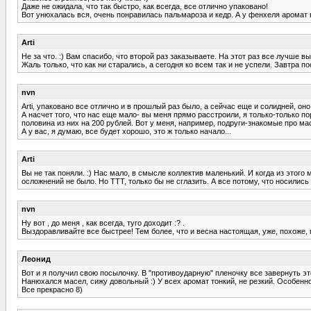
Даже не ожидала, что так быстро, как всегда, все отлично упаковано!
Вот унюхалась вся, очень понравилась пальмароза и кедр. А у фенхеля аромат в
Arti
Не за что. :) Вам спасибо, что второй раз заказываете. На этот раз все лучше вы
Жаль только, что как ни старались, а сегодня ко всем так и не успели. Завтра 
nvn
Arti, упаковано все отлично и в прошлый раз было, а сейчас еще и солидней, он
А насчет того, что нас еще мало- вы меня прямо расстроили, я только-только пор
половина из них на 200 рублей. Вот у меня, например, подруги-знакомые про ма
А у вас, я думаю, все будет хорошо, это ж только начало...
Arti
Вы не так поняли. :) Нас мало, в смысле коллектив маленький. И когда из этого 
осложнений не было. Но ТТТ, только бы не сглазить. А все потому, что носилис
nvn
Ну вот , до меня , как всегда, туго доходит :? .
Выздоравливайте все быстрее! Тем более, что и весна настоящая, уже, похоже, п
Леонид
Вот и я получил свою посылочку. В "противоударную" пленочку все завернуть э
Нанюхался масел, сижу довольный :) У всех аромат тонкий, не резкий. Особенно
Все прекрасно 8)