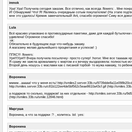
irenok
Ура! Ура! Получила сегодня заказик. Все отлично, как всегда :flowers: . Мне понр
И! Обнаружив! Что! Я! Являюсь очередным сотым покупателем! (На этапе подтвер
мне это удалось! Кремик замечательный! Arti, спасибо огромное! Сижу вся дов
Lula
Всё красиво упаковано в противоударные пакетики, даже для каждой бутылочки 
удивлена! Огромное спасибо!
:ok:
Обязательно в будующем еще что-нибудь закажу.
А магазину желаю дальнейшего процветания и успехов! :)
ППКС!!! :flowers:
Уря!!!Уря!!! Вчера получила посылочку- просто супер! :horse: Мне все тааааак н
Я сражу же зажгла аромалампу с миртом и к вечеру выздоровела: полностью исч
Второй день ношусь с маслами как с писаной торбой- то мужа намажу, то ребе
Воронина
мммм...ааааа! что у меня есть! http://smiles2.server.33b.ru/9739dde8a11e098b20cdd81
http://smiles.server.33b.ru/c81b122ee4de5bf562c5eae8610a43cf.gif (http://smiles.33b
а подарков то сколько, подарков! за них отдельное - http://smiles.server.33b.ru/9d
(http://smiles.33b.ru/smile.12846.html)
Маргуша
Воронина, а что за подарки :?: , колитесь :lol: :yes:
Воронина