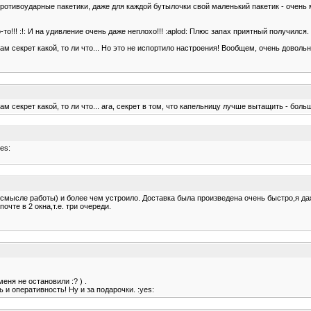
ротивоударные пакетики, даже для каждой бутылочки свой маленький пакетик - очень
то!!! :!: И на удивление очень даже неплохо!!! :aplod: Плюс запах приятный получился
м секрет какой, то ли что... Но это не испортило настроения! Вообщем, очень довольн
секрет какой, то ли что... ага, секрет в том, что капельницу лучше вытащить - больши
es:
 смысле работы) и более чем устроило. Доставка была произведена очень быстро,я да
очте в 2 окна,т.е. три очереди.
еня не остановили :? ) .
 и оперативность! Ну и за подарочки. :yes: