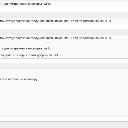
ть для устранения насморка :wink:
ы статус заказа на "получен" могли поменять. Если не сложно, конечно. :)
ы статус заказа на "получен" могли поменять. Если не сложно, конечно. :)
ть для устранения насморка :wink:
 делать теперь с этим добром :lol: :lol:
йта в каталог на арома ру