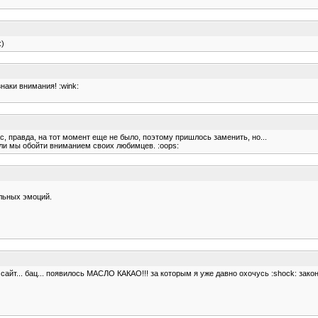
:)
наки внимания! :wink:
с, правда, на тот момент еще не было, поэтому пришлось заменить, но...
ли мы обойти вниманием своих любимцев. :oops:
ельных эмоций.
сайт... бац... появилось МАСЛО КАКАО!!! за которым я уже давно охочусь :shock: закон