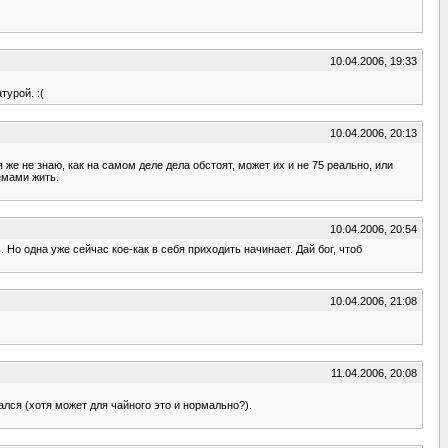
10.04.2006, 19:33
турой. :(
10.04.2006, 20:13
я же не знаю, как на самом деле дела обстоят, может их и не 75 реально, или
емами жить.
10.04.2006, 20:54
. Но одна уже сейчас кое-как в себя приходить начинает. Дай бог, чтоб
10.04.2006, 21:08
11.04.2006, 20:08
ался (хотя может для чайного это и нормально?).