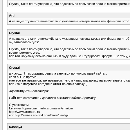
Crystal, так я почти уверенна, что содержимое посылочки вполне можно примени
Arti
А на ящик стуканите пожалуйста, с указанием номера заказа или фамилии, чтоб м
Crystal
А на ящик стуканите пожалуйста, с указанием номера заказа или фамилии, чтоб м
ок, отписалась :yes:
Crystal, так я почти уверенна, что содержимое посылочки вполне можно примени
всенепременно :yes:
вот только уложу бебика баиньки и буду дальше штудировать форум... на тему, что
Crystal
а я это... :? так сказать, решила заняться популяризацией сайта...
если вы не против
мне все так нравится, так нравится... что я написала заявку на включение это са
вот что я получила сегодня в ответ на свою заявку :)
Здравствуйте Александра!
Сайт http://aromarti.ru/ добавлен в каталог сайтов АромаРу
С уважением...
Евгений Торговцев mailto:aromasar@mail.ru
http://www.aromaru.ru
вот http://smilies.sofrayt.com/^/aiw/dirol.gif
Kashaya