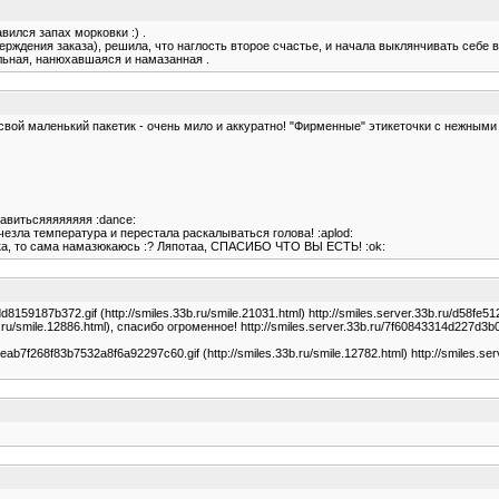
авился запах морковки :) .
ждения заказа), решила, что наглость второе счастье, и начала выклянчивать себе вм
ольная, нанюхавшаяся и намазанная .
свой маленький пакетик - очень мило и аккуратно! "Фирменные" этикеточки с нежными 
равитьсяяяяяяяя :dance:
езла температура и перестала раскалываться голова! :aplod:
нка, то сама намазюкаюсь :? Ляпотаа, СПАСИБО ЧТО ВЫ ЕСТЬ! :ok:
59187b372.gif (http://smiles.33b.ru/smile.21031.html) http://smiles.server.33b.ru/d58fe51
.ru/smile.12886.html), спасибо огроменное! http://smiles.server.33b.ru/7f60843314d227d3b0
5eab7f268f83b7532a8f6a92297c60.gif (http://smiles.33b.ru/smile.12782.html) http://smiles