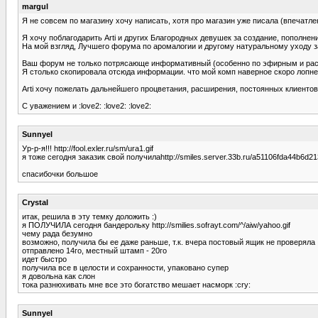
margul
Я не совсем по магазину хочу написать, хотя про магазин уже писала (впечатлени
Я хочу поблагодарить Arti и других Благородных девушек за создание, пополне
На мой взгляд, Лучшего форума по аромалогии и другому натуральному уходу за
Ваш форум не только потрясающе информативный (особенно по эфирным и расти
Я столько скопировала отсюда информации. что мой комп наверное скоро лопнет 
Arti хочу пожелать дальнейшего процветания, расширения, постоянных клиентов 
С уважением и :love2: :love2: :love2:
Sunnyel
Ур-р-я!!! http://fool.exler.ru/sm/ura1.gif
я тоже сегодня заказик свой получилаhttp://smiles.server.33b.ru/a51106fda44b6d21
спасибочки большое
Crystal
итак, решила в эту темку доложить :)
я ПОЛУЧИЛА сегодня бандерольку http://smilies.sofrayt.com/^/aiw/yahoo.gif
чему рада безумно
возможно, получила бы ее даже раньше, т.к. вчера постовый ящик не проверяла 
отправлено 14го, местный штамп - 20го
идет быстро
получила все в целости и сохранности, упаковано супер
я довольна как слон
тока разнюхивать мне все это богатство мешает насморк :cry:
Sunnyel