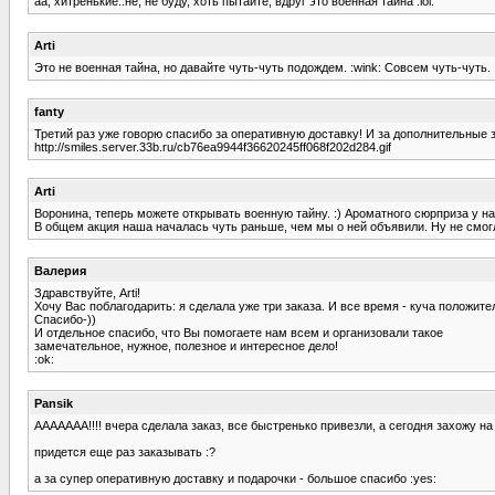
аа, хитренькие..не, не буду, хоть пытайте, вдруг это военная тайна :lol:
Arti
Это не военная тайна, но давайте чуть-чуть подождем. :wink: Совсем чуть-чуть. 
fanty
Третий раз уже говорю спасибо за оперативную доставку! И за дополнительные з
http://smiles.server.33b.ru/cb76ea9944f36620245ff068f202d284.gif
Arti
Воронина, теперь можете открывать военную тайну. :) Ароматного сюрприза у на
В общем акция наша началась чуть раньше, чем мы о ней объявили. Ну не смог
Валерия
Здравствуйте, Arti!
Хочу Вас поблагодарить: я сделала уже три заказа. И все время - куча положит
Спасибо-))
И отдельное спасибо, что Вы помогаете нам всем и организовали такое
замечательное, нужное, полезное и интересное дело!
:ok:
Pansik
ААААААА!!!! вчера сделала заказ, все быстренько привезли, а сегодня захожу на 
придется еще раз заказывать :?
а за супер оперативную доставку и подарочки - большое спасибо :yes: