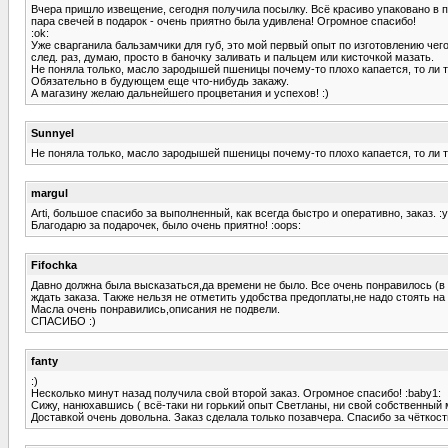
Вчера пришло извещение, сегодня получила посылку. Всё красиво упаковано в п
пара свечей в подарок - очень приятно была удивлена! Огромное спасибо!
:ok:
Уже сварганила бальзамчики для губ, это мой первый опыт по изготовлению чего-
след. раз, думаю, просто в баночку заливать и пальцем или кисточкой мазать.
Не поняла только, масло зародышей пшеницы почему-то плохо капается, то ли та
Обязательно в будующем еще что-нибудь закажу.
А магазину желаю дальнейшего процветания и успехов! :)
Sunnyel
Не поняла только, масло зародышей пшеницы почему-то плохо капается, то ли там 
margul
Arti, большое спасибо за выполненный, как всегда быстро и оперативно, заказ. :y
Благодарю за подарочек, было очень приятно! :oops:
Fifochka
Давно должна была высказаться,да времени не было. Все очень понравилось (в
ждать заказа. Также нельзя не отметить удобства предоплаты,не надо стоять на п
Масла очень понравились,описания не подвели.
СПАСИБО :)
fanty
:)
Несколько минут назад получила свой второй заказ. Огромное спасибо! :baby1:
Сижу, нанюхавшись ( всё-таки ни горький опыт Светланы, ни свой собственный м
Доставкой очень довольна. Заказ сделала только позавчера. Спасибо за чёткость