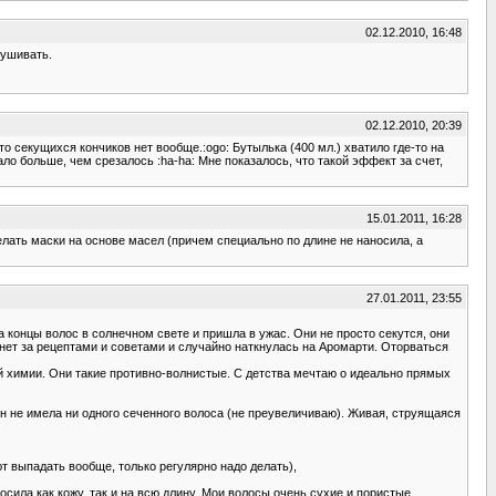
02.12.2010, 16:48
сушивать.
02.12.2010, 20:39
 секущихся кончиков нет вообще.:ogo: Бутылька (400 мл.) хватило где-то на
ло больше, чем срезалось :ha-ha: Мне показалось, что такой эффект за счет,
15.01.2011, 16:28
делать маски на основе масел (причем специально по длине не наносила, а
27.01.2011, 23:55
онцы волос в солнечном свете и пришла в ужас. Они не просто секутся, они
инет за рецептами и советами и случайно наткнулась на Аромарти. Оторваться
й химии. Они такие противно-волнистые. С детства мечтаю о идеально прямых
лен не имела ни одного сеченного волоса (не преувеличиваю). Живая, струящаяся
 выпадать вообще, только регулярно надо делать),
ила как кожу, так и на всю длину. Мои волосы очень сухие и пористые,