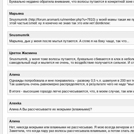
Буквально недавно обратила внимание, что волосы путаются в конкретной зоне г
Марьяна
Snusmumrik (http://forum.aromarti.ru/member.php?u=7810) у моей мамы такая же
этой частью:smeil: ну я конечно не знаю так это или нет:dontknow:
Snusmumrik
Марьяна, дык у меня после мытья путаются. А сплю я на боку чаще, так что...
Цветок Жасмина
Snusmumrik, у меня тоже волосы путаются, буквально сбиваются в клок в неболь
самодельный ещё и мылится не очень, то воздействие получается сильное. И сп
Алина
Однажды попробовала и мне понравилось - развожу 0,5 ч.л. шампуня в 200 мл т
Так шампунь очень равномерно распределяется, в результате чего не надо "мы
В итоге - высохшие гораздо легче рассчесываются, что, в моем случае, так ил
Аленka
Алина А Вы рассчесываете их мокрыми (влажными)?
Алина
Нет, никогда мокрыми или влажными не рассчесываю. Я мою всегда вечером и 
Заметила, что когда пару раз волосы рассчесывала влажными, а потом спать ло