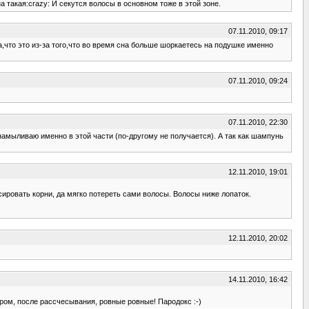
 такая:crazy: И секутся волосы в основном тоже в этой зоне.
07.11.2010, 09:17
а,что это из-за того,что во время сна больше шоркаетесь на подушке именно
07.11.2010, 09:24
07.11.2010, 22:30
 намыливаю именно в этой части (по-другому не получается). А так как шампунь
12.11.2010, 19:01
ировать корни, да мягко потереть сами волосы. Волосы ниже лопаток.
12.11.2010, 20:02
14.11.2010, 16:42
ром, после рассчесывания, ровные ровные! Пародокс :-)