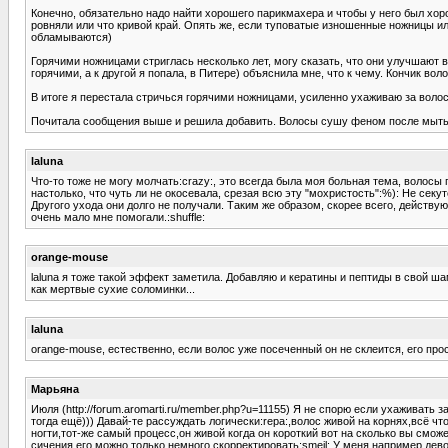
Конечно, обязательно надо найти хорошего парикмахера и чтобы у него был хорош
ровняли или что кривой край. Опять же, если туповатые изношенные ножницы и
обламываются)
Горячими ножницами стриглась несколько лет, могу сказать, что они улучшают в
горячими, а к другой я попала, в Питере) объяснила мне, что к чему. Кончик вол
В итоге я перестала стричься горячими ножницами, усиленно ухаживаю за воло
Почитала сообщения выше и решила добавить. Волосы сушу феном после мытья
laluna
Что-то тоже не могу молчать:crazy:, это всегда была моя больная тема, волос
настолько, что чуть ли не окосевала, срезая всю эту "мохристость":%): Не сек
Другого ухода они долго не получали. Таким же образом, скорее всего, действу
очень мало мне помогали.:shuffle:
orange-mouse
laluna я тоже такой эффект заметила. Добавляю и кератины и пептиды в свой ш
как мертвые сухие соломинки...
laluna
orange-mouse, естественно, если волос уже посеченный он не склеится, его прос
Марьяна
Июля (http://forum.aromarti.ru/member.php?u=11155) Я не спорю если ухаживать 
тогда ещё))) Давай-те рассуждать логически:repa:,волос живой на корнях,всё ч
ногти,тот-же самый процесс,он живой когда он короткий вот на сколько вы смож
сичения,его можно только немного скорректировать:smeil: У меня например дево