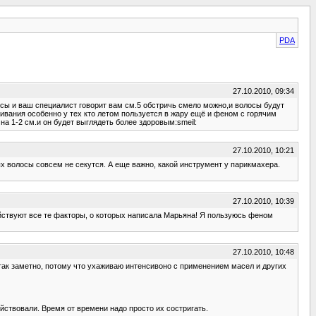
PDA
27.10.2010, 09:34
лосы и ваш специалист говорит вам см.5 обстричь смело можно,и волосы будут
шивания особенно у тех кто летом пользуется в жару ещё и феном с горячим
а 1-2 см.и он будет выглядеть более здоровым:smeil:
27.10.2010, 10:21
ых волосы совсем не секутся. А еще важно, какой инструмент у парикмахера.
27.10.2010, 10:39
йствуют все те факторы, о которых написала Марьяна! Я пользуюсь феном
27.10.2010, 10:48
 так заметно, потому что ухаживаю интенсивоно с применением масел и других
ействовали. Время от времени надо просто их состригать.