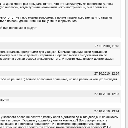
на деле много раз я рыдала оттого, что отхватили чуть ли не половину, пока
по аналогии, когда тупыми ножницами ногти постригаешь, они слоятся и
то-то тут не так с моими волосами, а потом парикмахер (не та, что стригла
иться по всей длине. Именно так у меня и произошло.
й вид волос меня радует.
27.10.2010, 11:18
 пользовалась средствами для укладки. Кончики периодически доставали
е почему они это не делают - кератины шерсти с моем самодельном мыле.
иваются в состав волоса и укрепляют его. А просто масляные и другие маски
27.10.2010, 12:34
обо не решает :( Точнее волосинки спаянные, но всё равно на концах выглядят
27.10.2010, 12:57
екутся
27.10.2010, 13:14
у которого волос не сечётся,хотя у себя в детстве да было дело,они не секлись
чему и говорят "жирные у корней,сухие на кончиках"! Вот смотрите взять
 тоже самое и с волосом происходит! Не возможно предотвратить процесс
 с этим не могут сделать,т.к это уже такой физиологический процесс))) Не