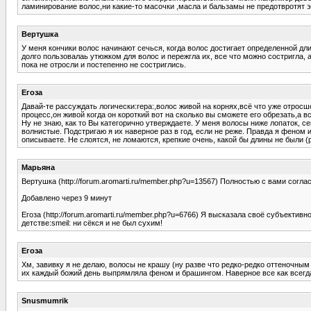
ламинирование волос,ни какие-то масочки ,масла и бальзамы не предотвротят эт
Вертушка
У меня кончики волос начинают сечься, когда волос достигает определенной дл
долго пользовалаь утюжком для волос и пережгла их, все что можно состригла,
пока не отросли и постепенно не состриглись.
Егоза
Давай-те рассуждать логически:repa:,волос живой на корнях,всё что уже отросш
процесс,он живой когда он короткий вот на сколько вы сможете его обрезать,а 
Ну не знаю, как то Вы категорично утверждаете. У меня волосы ниже лопаток, с
волнистые. Подстригаю я их наверное раз в год, если не реже. Правда я феном 
описываете. Не слоятся, не ломаются, крепкие очень, какой бы длины не были 
Марьяна
Вертушка (http://forum.aromarti.ru/member.php?u=13567) Полностью с вами согл
Добавлено через 9 минут
Егоза (http://forum.aromarti.ru/member.php?u=6766) Я высказала своё субъектив
детстве:smeil: ни сёкся и не был сухим!
Егоза
Хм, завивку я не делаю, волосы не крашу (ну разве что редко-редко оттеночным 
их каждый божий день выпрямляла феном и брашингом. Наверное все как вс
Snusmumrik