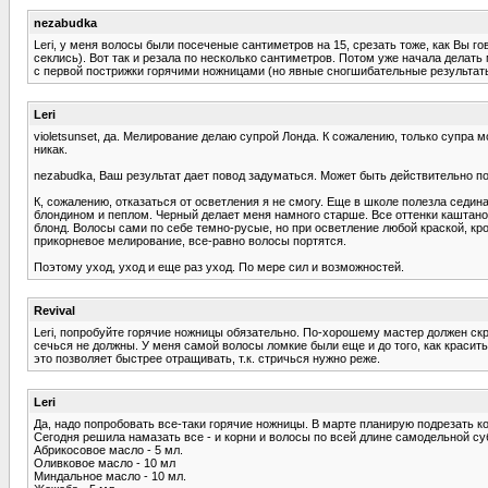
nezabudka
Leri, у меня волосы были посеченые сантиметров на 15, срезать тоже, как Вы 
секлись). Вот так и резала по несколько сантиметров. Потом уже начала делать
с первой пострижки горячими ножницами (но явные сногшибательные результаты
Leri
violetsunset, да. Мелирование делаю супрой Лонда. К сожалению, только супра 
никак.
nezabudka, Ваш результат дает повод задуматься. Может быть действительно по
К, сожалению, отказаться от осветления я не смогу. Еще в школе полезла седи
блондином и пеплом. Черный делает меня намного старше. Все оттенки каштаново
блонд. Волосы сами по себе темно-русые, но при осветление любой краской, кр
прикорневое мелирование, все-равно волосы портятся.
Поэтому уход, уход и еще раз уход. По мере сил и возможностей.
Revival
Leri, попробуйте горячие ножницы обязательно. По-хорошему мастер должен ск
сечься не должны. У меня самой волосы ломкие были еще и до того, как красить
это позволяет быстрее отращивать, т.к. стричься нужно реже.
Leri
Да, надо попробовать все-таки горячие ножницы. В марте планирую подрезать к
Сегодня решила намазать все - и корни и волосы по всей длине самодельной суб
Абрикосовое масло - 5 мл.
Оливковое масло - 10 мл
Миндальное масло - 10 мл.