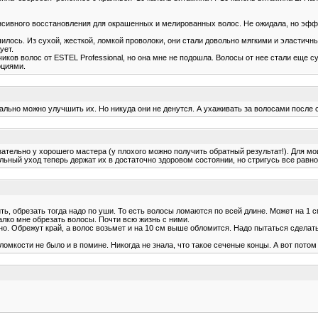
тенсивного восстановления для окрашенных и мелированных волос. Не ожидала, но эфф
лось. Из сухой, жесткой, ломкой проволоки, они стали довольно мягкими и эластичны
ует.
ков волос от ESTEL Professional, но она мне не подошла. Волосы от нее стали еще 
оциями.
ально можно улучшить их. Но никуда они не денутся. А ухаживать за волосами после 
язательно у хорошего мастера (у плохого можно получить обратный результат!). Для м
ьный уход теперь держат их в достаточно здоровом состоянии, но стригусь все равно
нить, обрезать тогда надо по уши. То есть волосы ломаются по всей длине. Может на 1 
алко мне обрезать волосы. Почти всю жизнь с ними.
но. Обрежут край, а волос возьмет и на 10 см выше обломится. Надо пытаться сделат
ости не было и в помине. Никогда не знала, что такое сеченые концы. А вот потом к