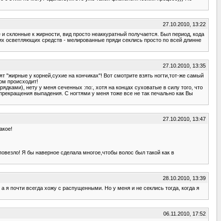
27.10.2010, 13:22
 и склонные к жирности, вид просто неаккуратный получается. Был период, кода
гих осветляющих средств - мелированные пряди секлись просто по всей длинне
27.10.2010, 13:35
т "жирные у корней,сухие на кончиках"! Вот смотрите взять ногти,тот-же самый
сом происходит!
дками), нету у меня сеченных :no:, хотя на концах суховатые в силу того, что
 прекращения выпадения. С ногтями у меня тоже все не так печально как Вы
27.10.2010, 13:47
акое!
 повезло! Я бы наверное сделала многое,чтобы волос был такой как в
28.10.2010, 13:39
а я почти всегда хожу с распущенными. Но у меня и не секлись тогда, когда я
06.11.2010, 17:52