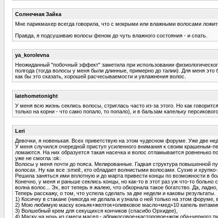
Солнечная Зайка
Мне парикмахер всегда говорила, что с мокрыми или влажными волосами ложит
Правда, я подсушиваю волосы феном до чуть влажного состояния - и спать.
ya_korolevna
Неожиданный "побочный эффект" заметила при использовании физиологического ш
полгода (тогда волосы у меня были длинные, примерно до талии). Для меня это 
как бы это сказать, хорошей расчесываемости и увлажнения волос.
latehometonight
У меня всю жизнь секлись волосы, стриглась часто из-за этого. Но как говорит
только на корни - что само попало, то попало), и в бальзам капельку персиково
Leri
Девочки, я новенькая. Всех приветствую на этом чудесном форуме. Уже две нед
У меня случился очередной приступ усиленного внимания к своим крашеным-пе
ломаются. На них образуется такая насечка и волос отламывается ровненько по
уже не смогла :ok:
Волосы у меня почти до пояса. Мелированные. Гадкая структура повышенной пу
волосах. Ну как все :smeil:, кто обладает волнистыми волосами. Сухие и хрупко
Решила заняться ими вплотную и до марта привести концы по возможности в бо
Конечно, у меня и раньше секлись концы, но как-то в этот раз уж что-то больно
волна волос... Эх, вот теперь я жалею, что обкорнала такое богатство. Да, ладн
Теперь расскажу, о том, что успела сделать за две недели и каковы результаты.
1) Косичку в стакане (никогда не делала и узнала о ней только на этом форуме, 
2) Мою любимую маску коньяк+желток+оливковое масло+мед+10 капель витамина 
3) Волшебный крем для секущихся кончиков (спасибо Орхидее),
4) Маску на ночь из смеси масел - абрикосовое+касторовое+жож оба+черного тм