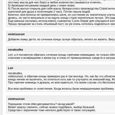
поэтому масла для них благо и любое количество смывается отлично.,
5) Ароморасчесывание каждый день с иланг-иланг,
6) После мытья открыла для себя маску белорусского производства Cristel ин
шапочкой для душа и полотенцем 2 часа. Потом смыла водой.
Конечно, мои волосы не превратились шелк, но состояние их значительно улучши
делись, но чисто визуально и на ощупь концы стали значительно лучше. Это рад
Еще раньше пыталась использовать сыворотку Curex Repair для секущихся кончи
Прошу прощения за столь объемный пост, но уж очень хотелось поделиться эм
violetsunset
Добавлю ложку дегтя, но сеченые концы лучше обрезать, нечего их жалеть. Визу
nezabudka
Leri, а я посоветую обрезать сеченые концы горячими ножницами, но только об
спасение и возвращение к жизни (ну и отказ от промышленных средств и натурал
Leri
nezabudka,
violetsunset, я обрезаю концы примерно раз в три месяца. Но, как бы это объяс
концы ничем не вылечить, но хочеться хоть как-то улучшить их внешний вид. Ж
Про горячие ножницы я думала, но мне кажеться, что моем случае это бесполез
Все мои проблемы от осветления. Когда волосы были некрашенными проблемы ломк
violetsunset
Порошком чтоли обесцвечиваетесь? оксид какой?
Может краску сменить, сейчас можно подобрать, выбор большой.
Средства с кератином тоже неплохо действуют в таких ситуациях.