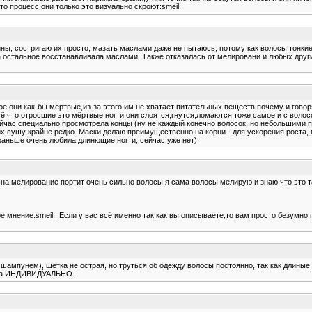
о процесс,они только это визуально скроют:smeil:
ины, состригаю их просто, мазать маслами даже не пытаюсь, потому как волосы тонкие
 а остальное восстанавливала маслами. Также отказалась от мелировани и любых дру
ое они как-бы мёртвые,из-за этого им не хватает питательных веществ,почему и говоря
всё что отросшие это мёртвые ногти,они слоятся,гнутся,ломаются тоже самое и с воло
ейчас специально просмотрела концы (ну не каждый конечно волосок, но небольшими пря
их сушу крайне редко. Маски делаю преимущественно на корни - для ускорения роста,
(раньше очень любила длинющие ногти, сейчас уже нет).
асна мелирование портит очень сильно волосы,я сама волосы мелирую и знаю,что это т
ное мнение:smeil:. Если у вас всё именно так как вы описываете,то вам просто безумно
шампунем), шетка не острая, но труться об одежду волосы постоянно, так как длиные, 
егда ИНДИВИДУАЛЬНО.