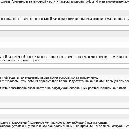
оловы. А именно в затылочной части, участок примерно 4х4см. Что за аномальная зона
 проблема на затылке волос не такой как везде,ходили в парикмахерскую мастер сказал
шой затылочной зоне. У меня это связано с тем, что когда я мою голову, то усиленно
лю я чаще на этой стороне.
еплой воды и так медленно выливаю на волосы, когда голову мою.
лить" волосы - тем самым перепутывая волосы! Достаточно кончиками пальцев помасс
и иначе благотворно сказывается на секущихся, оборванных расчесыванием кончиках...
прямо с влажными (полотенце же лишнюю влагу забирает) ложусь спать.
жилась, утром они у меня были все поломанными, не прямыми. А если так ложусь - ут