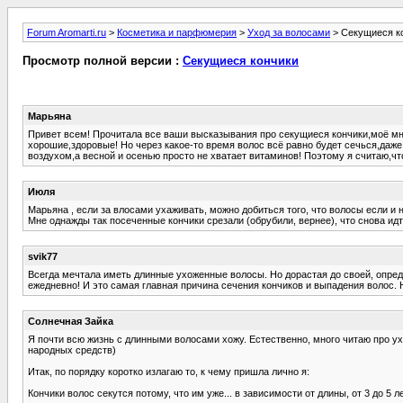
Forum Aromarti.ru
>
Косметика и парфюмерия
>
Уход за волосами
> Секущиеся к
Просмотр полной версии :
Секущиеся кончики
Марьяна
Привет всем! Прочитала все ваши высказывания про секущиеся кончики,моё мнен
хорошие,здоровые! Но через какое-то время волос всё равно будет сечься,даже 
воздухом,а весной и осенью просто не хватает витаминов! Поэтому я считаю,чт
Июля
Марьяна , если за влосами ухаживать, можно добиться того, что волосы если и 
Мне однажды так посеченные кончики срезали (обрубили, вернее), что снова идт
svik77
Всегда мечтала иметь длинные ухоженные волосы. Но дорастая до своей, опред
ежедневно! И это самая главная причина сечения кончиков и выпадения волос. 
Солнечная Зайка
Я почти всю жизнь с длинными волосами хожу. Естественно, много читаю про ух
народных средств)
Итак, по порядку коротко излагаю то, к чему пришла лично я:
Кончики волос секутся потому, что им уже... в зависимости от длины, от 3 до 5