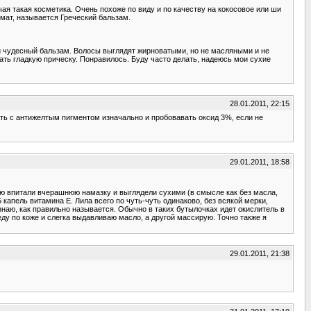
чая такая косметика. Очень похоже по виду и по качеству на кокосовое или ши
омат, называется Греческий бальзам.
ей чудесный бальзам. Волосы выглядят жирноватыми, но не масляными и не
лать гладкую прическу. Понравилось. Буду часто делать, надеюсь мои сухие
28.01.2011, 22:15
ать с антижелтым пигментом изначально и пробовавать оксид 3%, если не
29.01.2011, 18:58
ью впитали вчерашнюю намазку и выглядели сухими (в смысле как без масла,
капель витамина Е. Лила всего по чуть-чуть одинаково, без всякой мерки,
знаю, как правильно называется. Обычно в таких бутылочках идет окислитель в
еду по коже и слегка выдавливаю масло, а другой массирую. Точно также я
29.01.2011, 21:38