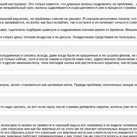
ий инструмент. Это только кажется, что длинные волосы подровнять не проблема... а 
ли неправильный срез, волосы сдавливаются и расщепляются уже в процессе стрижки (
нешний вид волос, но проблемы совсем не решают. Я сначала интуитивно поняла, что ч
оса запаивается, но волос как был ослаблен, так и остался и он начинает сечься и сло
сами, тщательно подбираю шампуни и подравниваю кончики время от времени. Внешни
 (через день) теплым воздухом и не досуха. Укладочными средствами не пользуюсь.
ы полудлинные и секлись всегда, даже когда были не крашенные и не сушила феном, не
утся только сейчас, хотя и после химии и отросли ниже плеч, единственное объяснени
ют и другие аминокислоты, типа пептидов шелка или растительного кератина, они встра
ампунь, волос становиться как шелковая нитка. Правда проблему посеченных концов ос
то надо срезать, но вот если сразу после стрижки добавлять кератин, волосы уже не с
за волосами,то можно их привести в хороший вид,но вот например я не видела человека 
то уже отросшое они как-бы мёртвые,из-за этого им не хватает питательных веществ,по
ете его обрезать,а всё что отросшие это мёртвые ногти,они слоятся,гнутся,ломаются
чки знакомые работают парикмахерами,у них точно так-же секутся волосы и они ничего