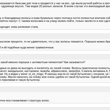
 называется бальзам для тела и продается у нас на вес, где мыла ручной работы и про
ет одуряюще вкусно. Там видов 20 разных запахов. В моем случае это виноградный ар
чку и благодарные волосы и кожа буквально через полчаса почти полностью впитали с
риятно пахнут. С такими волосами и на улицу можно пойти, только заплести и или сде
одходит, кожа шелковая стала.
а высоком проценте, то не удивительно, что у вас волосы ломаются. Порошок можно бр
ff и ей подобные куда менее травматичные.
е какой именно порошок с антижелтым пигментом? Как называется?
одные из дома не выходить и посвятить их своей голове. Волосы практически полност
ел: миндальное, касторовое, жожоба, абрикосовое, зверобоя, 5 капель витамина А, 5 
я. Ну и видок у меня :oi_ne_mogu: Я наношу масло из такой бутылочки с носиком, не 
олову. Масло наносить на голову мне очень удобно из такой бутылочки. Одной рукой в
и переливаю в такую бутылочку.
лично восстанавливает структуру волос.