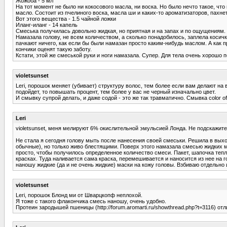
Жожоба - 5 мл
На тот момент не было ни кокосового масла, ни воска. Но было нечто такое, что
масло. Состоит из пчелиного воска, масла ши и каких-то ароматизаторов, пахн
Вот этого вещества - 1.5 чайной ложки
Иланг-иланг - 14 капель
Смеська получилась довольно жидкая, но приятная и на запах и по ощущениям.
Намазала голову, не всем количеством, а сколько понадобилось, заплела коси
пачкают ничего, как если бы были намазан просто каким-нибудь маслом. А как п
кончики оценят такую заботу.
Кстати, этой же смеськой руки и ноги намазала. Супер. Для тела очень хорошо п
violetsunset
Leri, порошок меняет (убивает) структуру волос, тем более если вам делают н
подойдет, то повышать процент, тем более у вас не черный изначально цвет.
И смывку супрой делать, и даже содой - это же так травматично. Смывка color o
Leri
violetsunset, меня мелируют 6% окислительной эмульсией Лонда. Не подскажит
Не стала я сегодня голову мыть после нанесения своей смеськи. Решила в вых
обычные), но только живо блестящими. Поверх этого намазала смесью жидких мас
просто, чтобы получилось определенное количество смеси. Пакет, шапочка тепла
красках. Туда наливается сама краска, перемешивается и наносится из нее на г
наношу жидкие (да и не очень жидкие) маски на кожу головы. Взбиваю отдельно 
violetsunset
Leri, порошок Блонд ми от Шварцкопф неплохой.
Я тоже с такого флакончика смесь наношу, очень удобно.
Протеин зародышей пшеницы (http://forum.aromarti.ru/showthread.php?t=3116) от