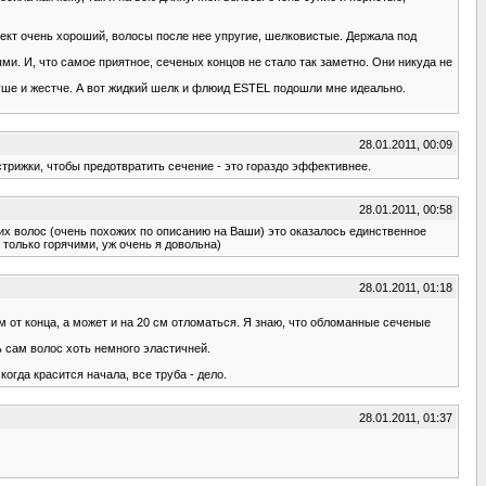
ект очень хороший, волосы после нее упругие, шелковистые. Держала под
ми. И, что самое приятное, сеченых концов не стало так заметно. Они никуда не
суше и жестче. А вот жидкий шелк и флюид ESTEL подошли мне идеально.
28.01.2011, 00:09
стрижки, чтобы предотвратить сечение - это гораздо эффективнее.
28.01.2011, 00:58
оих волос (очень похожих по описанию на Ваши) это оказалось единственное
 только горячими, уж очень я довольна)
28.01.2011, 01:18
см от конца, а может и на 20 см отломаться. Я знаю, что обломанные сеченые
ь сам волос хоть немного эластичней.
огда красится начала, все труба - дело.
28.01.2011, 01:37