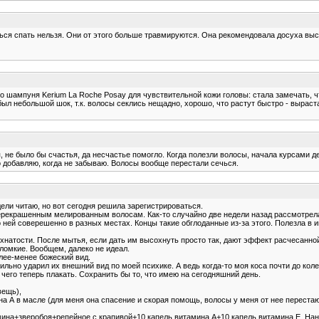
ься спать нельзя. Они от этого больше травмируются. Она рекомендовала досуха вы
ампуня Kerium La Roche Posay для чувствительной кожи головы: стала замечать, что
был небольшой шок, т.к. волосы секлись нещадно, хорошо, что растут быстро - выраста
ся, не было бы счастья, да несчастье помогло. Когда полезли волосы, начала курсами 
го добавляю, когда не забываю. Волосы вообще перестали сечься.
ели читаю, но вот сегодня решила зарегистрироваться.
рекрашенным мелированным волосам. Как-то случайно две недели назад рассмотрела к
 ней соверешенно в разных местах. Концы такие обглоданные из-за этого. Полезла в 
хнатости. После мытья, если дать им высохнуть просто так, дают эффект расчесанно
-ломкие. Вообщем, далеко не идеал.
лее-менее божеский вид.
 сильно ударил их внешний вид по моей психике. А ведь когда-то моя коса почти до ко
о, чего теперь плакать. Сохранить бы то, что имею на сегодняшний день.
вещь),
А в масле (для меня она спасение и скорая помощь, волосы у меня от нее перестают
ина+зверобоя+репейное с крапивой+10 капель витамина А+10 капель витамина Е. Нанос