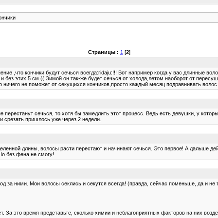
ончики
Страницы :
1
[
2
]
ие ,что кончики будут сечься всегда:ridaju:!!! Вот например когда у вас длинные во
и без этих 5 см.(( Зимой он так-же будет сечься от холода,летом наоборот от пересу
о ничего не поможет от секущихся кончиков,просто каждый месяц подравнивать волос н
не перестанут сечься, то хотя бы замедлить этот процесс. Ведь есть девушки, у котор
и срезать пришлось уже через 2 недели.
еленной длины, волосы расти перестают и начинают сечься. Это первое! А дальше де
Но без фена не смогу!
од за ними. Мои волосы секлись и секутся всегда! (правда, сейчас поменьше, да и не
 лет. За это время представьте, сколько химии и неблагоприятных факторов на них возд