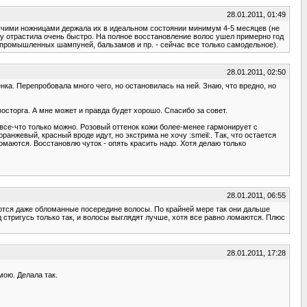
28.01.2011, 01:49
горячими ножницами держала их в идеальном состоянии минимум 4-5 месяцев (не
ину отрастила очень быстро. На полное восстановление волос ушел примерно год
 промышленных шампуней, бальзамов и пр. - сейчас все только самодельное).
28.01.2011, 02:50
нка. Перепробовала много чего, но остановилась на ней. Знаю, что вредно, но
осторга. А мне может и правда будет хорошо. Спасибо за совет.
 все-что только можно. Розовый оттенок кожи более-менее гармонирует с
нжевый, красный вроде идут, но экстрима не хочу :smeil:. Так, что остается
омаются. Восстановлю чуток - опять красить надо. Хотя делаю только
28.01.2011, 06:55
аются даже обломанные посередине волосы. По крайней мере так они дальше
д стригусь только так, и волосы выглядят лучше, хотя все равно ломаются. Плюс
28.01.2011, 17:28
мою. Делала так.