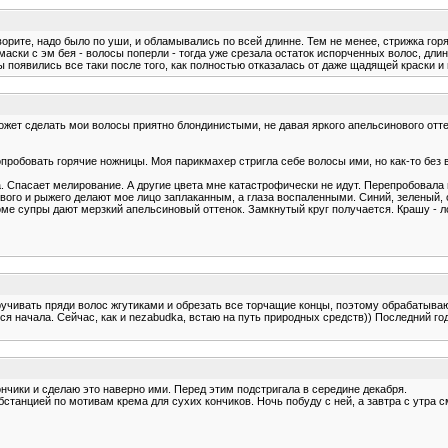
говорите, надо было по уши, и обламывались по всей длинне. Тем не менее, стрижка 
 маски с эм бея - волосы поперли - тогда уже срезала остаток испорченных волос, дл
 появились все таки после того, как полностью отказалась от даже щадящей краски и
может сделать мои волосы приятно блондинистыми, не давая яркого апельсинового отте
пробовать горячие ножницы. Моя парикмахер стригла себе волосы ими, но как-то без в
на. Спасает мелирование. А другие цвета мне катастрофически не идут. Перепробовала
го и рыжего делают мое лицо заплаканным, а глаза воспаленными. Синий, зеленый, ора
оме супры дают мерзкий апельсиновый оттенок. Замкнутый круг получается. Крашу - л
ручивать пряди волос жгутиками и обрезать все торчащие концы, поэтому обрабатыв
ся начала. Сейчас, как и nezabudka, встаю на путь природных средств)) Последний го
ончики и сделаю это наверно ими. Перед этим подстригала в середине декабря.
станцией по мотивам крема для сухих кончиков. Ночь побуду с ней, а завтра с утра с