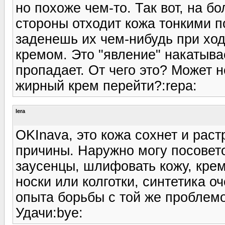
но похоже чем-то. Так вот, на 
стороны отходит кожа тонкими п
заденешь их чем-нибудь при ход
кремом. Это "явление" накатыва
пропадает. От чего это? Может 
жирный крем перейти?:repa:
lera
OKInava, это кожа сохнет и рас
причины. Наружно могу посовето
заусенцы, шлифовать кожу, крем
носки или колготки, синтетика о
опыта борьбы с той же проблем
Удачи:bye: