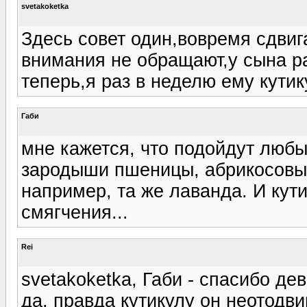
svetakoketka
Здесь совет один,вовремя сдвиг
внимания не обращают,у сына р
теперь,я раз в неделю ему кутик
Габи
мне кажется, что подойдут люб
зародыши пшеницы, абрикосовы
например, та же лаванда. И кут
смягчения...
Rei
svetakoketka, Габи - спасибо дев
да, правда кутикулу он неотодвиг