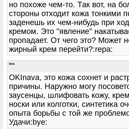
но похоже чем-то. Так вот, на 
стороны отходит кожа тонкими п
заденешь их чем-нибудь при ход
кремом. Это "явление" накатыва
пропадает. От чего это? Может 
жирный крем перейти?:repa:
lera
OKInava, это кожа сохнет и рас
причины. Наружно могу посовето
заусенцы, шлифовать кожу, крем
носки или колготки, синтетика о
опыта борьбы с той же проблем
Удачи:bye: