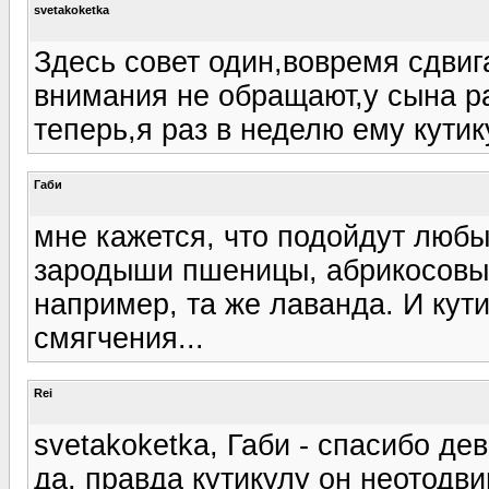
svetakoketka
Здесь совет один,вовремя сдвиг
внимания не обращают,у сына р
теперь,я раз в неделю ему кутик
Габи
мне кажется, что подойдут люб
зародыши пшеницы, абрикосовы
например, та же лаванда. И кут
смягчения...
Rei
svetakoketka, Габи - спасибо дев
да, правда кутикулу он неотодвиг