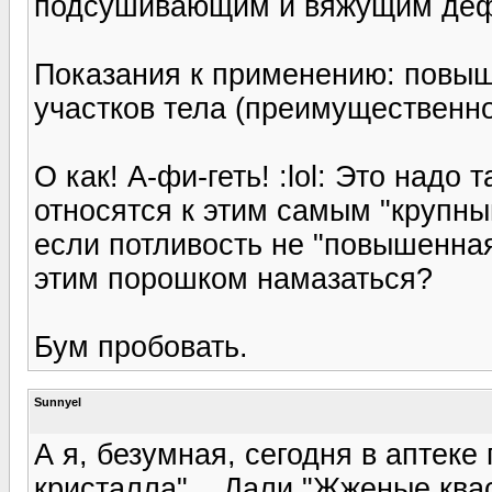
подсушивающим и вяжущим деф
Показания к применению: повыш
участков тела (преимущественно
О как! А-фи-геть! :lol: Это над
относятся к этим самым "крупным
если потливость не "повышенная"
этим порошком намазаться?
Бум пробовать.
Sunnyel
А я, безумная, сегодня в аптеке
кристалла"... Дали "Жженые квас