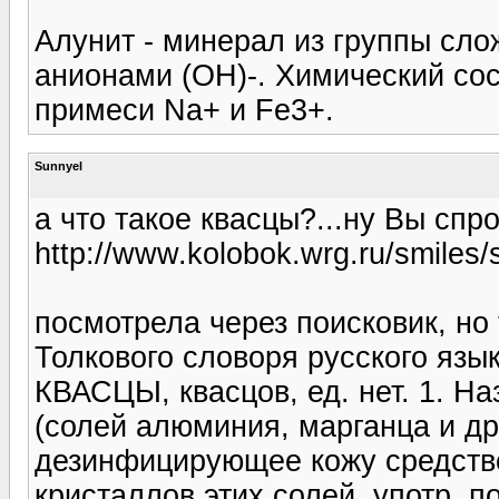
Алунит - минерал из группы сл
анионами (OH)-. Химический сос
примеси Na+ и Fe3+.
Sunnyel
а что такое квасцы?...ну Вы спр
http://www.kolobok.wrg.ru/smiles/s
посмотрела через поисковик, но 
Толкового словоря русского язык
КВАСЦЫ, квасцов, ед. нет. 1. Н
(солей алюминия, марганца и др.
дезинфицирующее кожу средство
кристаллов этих солей, употр. по