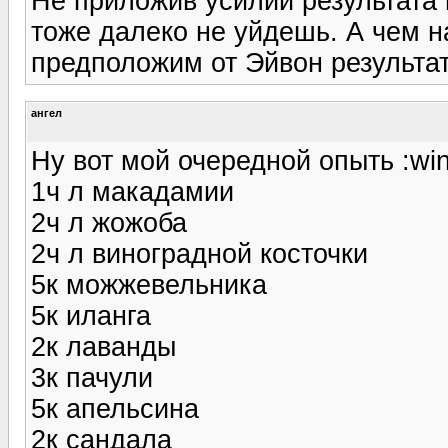
Не приложив усилий результата
тоже далеко не уйдешь. А чем н
предположим от Эйвон результа
ангел
Ну вот мой очередной опыть :wi
1ч л макадамии
2ч л жожоба
2ч л виноградной косточки
5к можжевельника
5к иланга
2к лаванды
3к пачули
5к апельсина
2к сандала