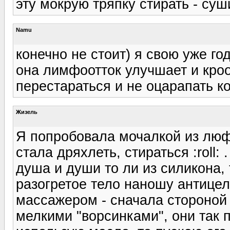
эту мокрую тряпку стирать - суши
Namu
конечно не стоит) я свою уже го
она лимфоотток улучшает и кро
перестараться и не оцарапать к
Жизель
Я попробовала мочалкой из люфф
стала дряхлеть, стираться :roll
душа и души то ли из силикона, 
разогретое тело наношу антицел
массажером - сначала стороной
мелкими "ворсинками", они так п