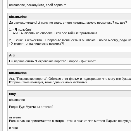
ultramarine, пожалуйста, свой вариант.
ultramarine
Да сколько угодно! :) прям не знаю, с чего начать... можно несколько? ну, две?
1. - Я полюбил!
- Ты?! Ты любить не способен, как все тайные эротоманы!
2. - Ваше Высочество... Поправьте меня, если я ошибаюсь, но по-моему, родинка
- У меня что, на лице есть родинка?!
Arti
Нц первое опять "Покровские ворота". Второе - фиг знает.
ultramarine
Ага, "Покровские ворота". Обожаю этот фильм и подозреваю, что могу его букваль
Второй - тоже комедия, тоже одна из моих любимых.
filby
ultramarine
Родин Гуд: Мужчины в трико?
от меня
Если к вам не прижимаются в метро - это не значит, что метров Париже не суще
и еще