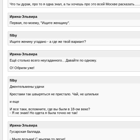
Что ты дурак, про то я одна знал, а ты хочешь про это всей Москве расказать......
Ирина-Эльвира
Первая, по-моему, "Ищите женщину".
filby
Ищите женину угадано - а где же твой вариант?
Ирина-Эльвира
Ещё столько всего неугаданного... Давайте по одному.
О! Обрили уже!
filby
Джентельмены удачи
Крестами так швыряться не пристало. Чай, не шпильки
и еще
И все таки, вспомните, где вы были в 18-ом веке?
- Я не знаю! Но одета я была точно не так!
Ирина-Эльвира
Гусарская баллада.
- Мыло возьми! С мылом-то легче!