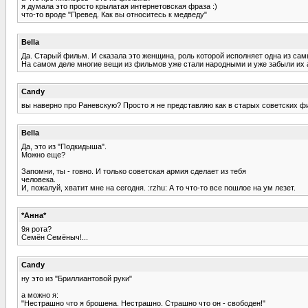
я думала это просто крылатая интернетовская фраза :)
что-то вроде "Превед. Как вы относитесь к медведу"
Bella
Да. Старый фильм. И сказала это женщина, роль которой исполняет одна из сам
На самом деле многие вещи из фильмов уже стали народными и уже забыли их 
Candy
вы наверно про Раневскую? Просто я не представляю как в старых советских ф
Bella
Да, это из "Подкидыша".
Можно еще?
Запомни, ты - говно. И только советская армия сделает из тебя
человека.
И, пожалуй, хватит мне на сегодня. :rzhu: А то что-то все пошлое на ум лезет.
*Анна*
9я рота?
Семён Семёныч!...
Candy
ну это из "Бриллиантовой руки"
а можно я:
"Нестрашно что я брошена. Нестрашно. Страшно что он - свободен!"