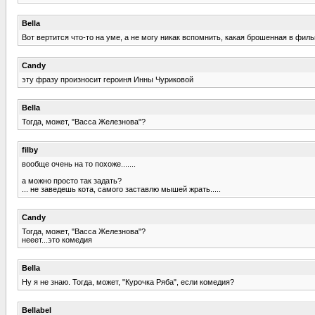
Bella
Вот вертится что-то на уме, а не могу никак вспомнить, какая брошенная в филь
Candy
эту фразу произносит героиня Инны Чуриковой
Bella
Тогда, может, "Васса Железнова"?
filby
вообще очень на то похоже.......
а можно просто так задать?
... не заведешь кота, самого заставлю мышей жрать.....
Candy
Тогда, может, "Васса Железнова"?
нееет...это комедия
Bella
Ну я не знаю. Тогда, может, "Курочка Ряба", если комедия?
Bellabel