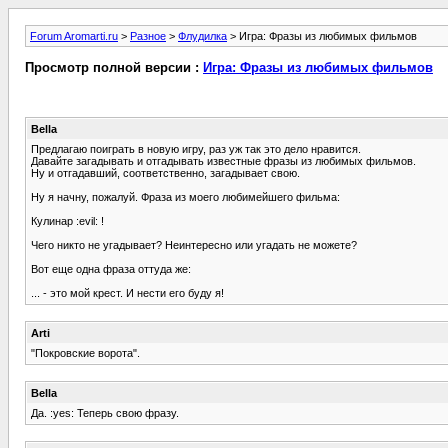
Forum Aromarti.ru
>
Разное
>
Флудилка
> Игра: Фразы из любимых фильмов
Просмотр полной версии :
Игра: Фразы из любимых фильмов
Bella
Предлагаю поиграть в новую игру, раз уж так это дело нравится.
Давайте загадывать и отгадывать известные фразы из любимых фильмов.
Ну и отгадавший, соответственно, загадывает свою.
Ну я начну, пожалуй. Фраза из моего любимейшего фильма:
Кулинар :evil: !
Чего никто не угадывает? Неинтересно или угадать не можете?
Вот еще одна фраза оттуда же:
... - это мой крест. И нести его буду я!
Arti
"Покровские ворота".
Bella
Да. :yes: Теперь свою фразу.