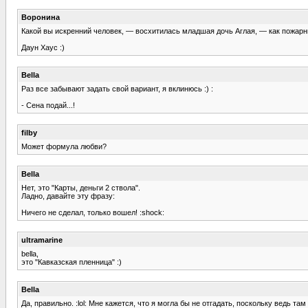
Воронина
Какой вы искренний человек, — восхитилась младшая дочь Аглая, — как пожарн
Даун Хаус :)
Bella
Раз все забывают задать свой вариант, я вклинюсь :) :
- Сена подай...!
filby
Может формула любви?
Bella
Нет, это "Карты, деньги 2 ствола".
Ладно, давайте эту фразу:
Ничего не сделал, только вошел! :shock:
ultramarine
bella,
это "Кавказская пленница" :)
Bella
Да, правильно. :lol: Мне кажется, что я могла бы не отгадать, поскольку ведь та