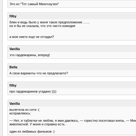
Это из "Тот самый Мюнгхаузен"
filby
блин и ведь было у меня такое предположение .......
но я бы не сказала, что это чисто комедия
а мое никто еще не отгадал?
Vanilla
это гардемарины, вперед!
Bella
А свои варианты что не предлагаете?
filby
про гардемаринов угадано ))))
Vanilla
вылетела из сети :(
исправляюсь:
— Нет, я таблетки не люблю, я ими давлюсь, — горестно посетовал князь, — Мне
живописной. У меня и справка есть.
один из любимых фильмов :)