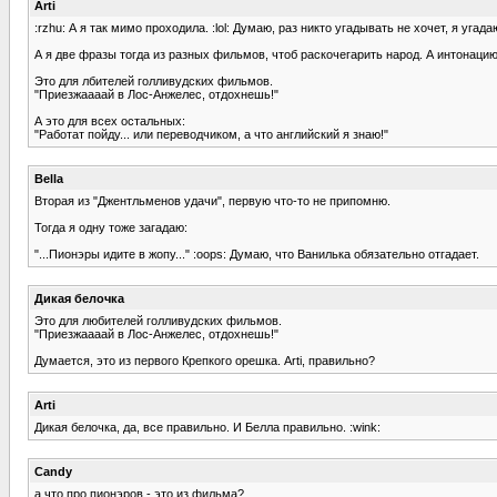
Arti
:rzhu: А я так мимо проходила. :lol: Думаю, раз никто угадывать не хочет, я угада
А я две фразы тогда из разных фильмов, чтоб раскочегарить народ. А интонацию
Это для лбителей голливудских фильмов.
"Приезжаааай в Лос-Анжелес, отдохнешь!"
А это для всех остальных:
"Работат пойду... или переводчиком, а что английский я знаю!"
Bella
Вторая из "Джентльменов удачи", первую что-то не припомню.
Тогда я одну тоже загадаю:
"...Пионэры идите в жопу..." :oops: Думаю, что Ванилька обязательно отгадает.
Дикая белочка
Это для любителей голливудских фильмов.
"Приезжаааай в Лос-Анжелес, отдохнешь!"
Думается, это из первого Крепкого орешка. Arti, правильно?
Arti
Дикая белочка, да, все правильно. И Белла правильно. :wink:
Candy
а что про пионэров - это из фильма?