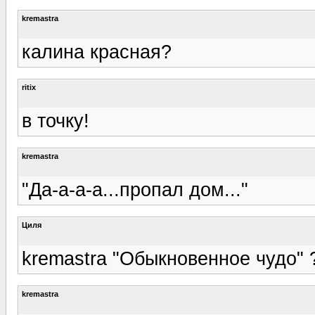
kremastra
калина красная?
ritix
в точку!
kremastra
"Да-а-а-а...пропал дом..."
Циля
kremastra "Обыкновенное чудо" 
kremastra