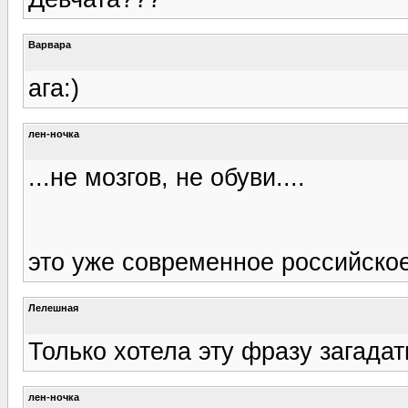
Варвара
ага:)
лен-ночка
...не мозгов, не обуви....
это уже современное российское
Лелешная
Только хотела эту фразу загадат
лен-ночка