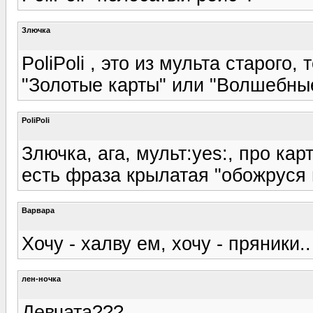
Злючка
PoliPoli , это из мульта старого
"Золотые карты" или "Волшебные 
PoliPoli
Злючка, ага, мульт:yes:, про ка
есть фраза крылатая "обожруся 
Варвара
Хочу - халву ем, хочу - пряники..
лен-ночка
Девчата???