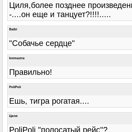
Циля,более позднее произведен
-....он еще и танцует?!!!!.....
Baibi
"Собачье сердце"
kremastra
Правильно!
PoliPoli
Ешь, тигра рогатая....
Циля
PoliPoli "полосатый рейс"?