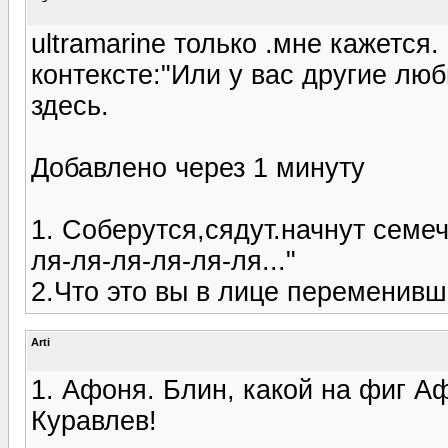
ultramarine только .мне кажется.
контексте:"Или у вас другие лю
здесь.
Добавлено через 1 минуту
1. Соберутся,сядут.начнут семеч
ля-ля-ля-ля-ля-ля..."
2.Что это вы в лице переменив
Arti
1. Афоня. Блин, какой на фиг Аф
Куравлев!