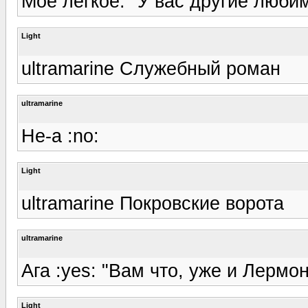
Мое легкое: "У вас другие люби
Light
ultramarine Служебный роман
ultramarine
Не-а :no:
Light
ultramarine Покровские ворота
ultramarine
Ага :yes: "Вам что, уже и Лермон
Light