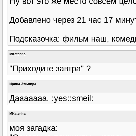
Ну вот это же место совсем цел
Добавлено через 21 час 17 мину
Подсказочка: фильм наш, комеди
MKaterina
"Приходите завтра" ?
Ирина-Эльвира
Дааааааа. :yes::smeil:
MKaterina
моя загадка: