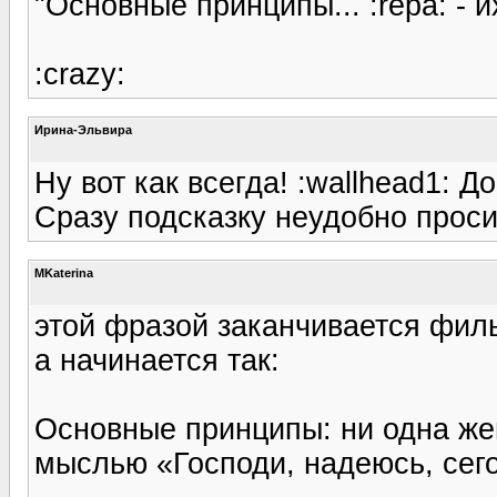
"Основные принципы... :repa: - их
:crazy:
Ирина-Эльвира
Ну вот как всегда! :wallhead1: До
Сразу подсказку неудобно просит
MKaterina
этой фразой заканчивается филь
а начинается так:
Основные принципы: ни одна же
мыслью «Господи, надеюсь, сего