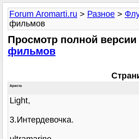
Forum Aromarti.ru
>
Разное
>
Фл
фильмов
Просмотр полной версии
фильмов
Стран
Ариста
Light,
3.Интердевочка.
ultramarine,