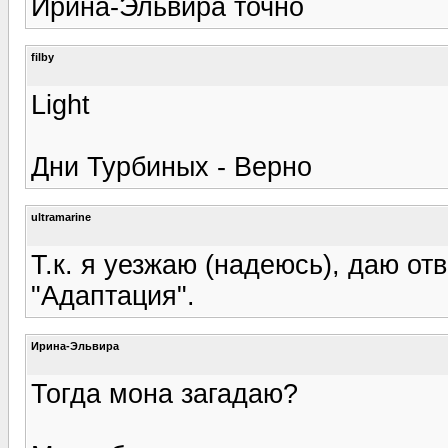
Ирина-Эльвира точно
filby
Light
Дни Турбиных - Верно
ultramarine
Т.к. я уезжаю (надеюсь), даю отв
"Адаптация".
Ирина-Эльвира
Тогда мона загадаю?