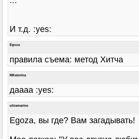
...
И т.д. :yes:
Egoza
правила съема: метод Хитча
MKaterina
даааа :yes:
ultramarine
Egoza, вы где? Вам загадывать!