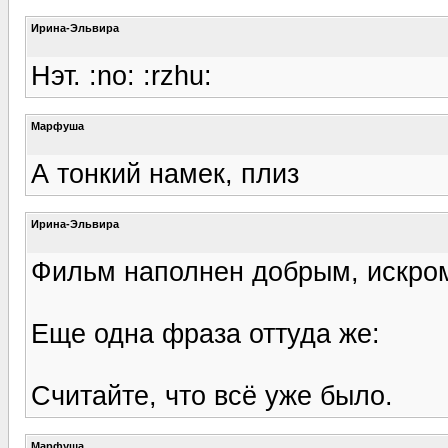
Ирина-Эльвира
Нэт. :no: :rzhu:
Марфуша
А тонкий намек, плиз
Ирина-Эльвира
Фильм наполнен добрым, искром
Еще одна фраза оттуда же:
Считайте, что всё уже было.
Марфуша