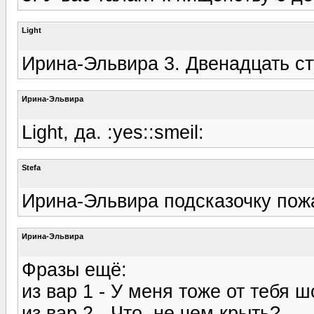
Light
Ирина-Эльвира 3. Двенадцать с
Ирина-Эльвира
Light, да. :yes::smeil:
Stefa
Ирина-Эльвира подсказочку пож
Ирина-Эльвира
Фразы ещё:
из вар 1 - У меня тоже от тебя ш
из вар 2 - Что, не чем крыть?