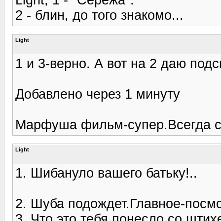
2 - блин, до того знакомо...
Light
1 и 3-верно. А вот на 2 даю подс
Добавлено через 1 минуту
Марфуша фильм-супер.Всегда с
Light
1. Шибануло вашего батьку!..
2. Шуба подождет.Главное-посм
3. Что это тебя понесло со шти