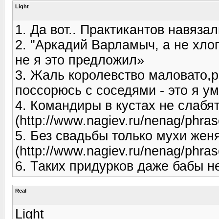
Light
1. Да вот.. Практикантов навязали
2. "Аркадий Варламыч, а не хло
не я это предложил»
3. Жаль королевство маловато,р
поссорюсь с соседями - это я у
4. Командиры в кустах не слабя
(http://www.nagiev.ru/nenag/phra
5. Без свадьбы только мухи жен
(http://www.nagiev.ru/nenag/phra
6. Таких придурков даже бабы н
Real
Light