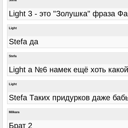
Light 3 - это "Золушка" фраза Ф
Light
Stefa да
Stefa
Light а №6 намек ещё хоть како
Light
Stefa Таких придурков даже бабы
Milkara
Брат 2