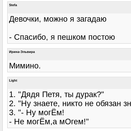
Stefa
Девочки, можно я загадаю
- Спасибо, я пешком постою
Ирина-Эльвира
Мимино.
Light
1. "Дядя Петя, ты дурак?"
2. "Ну знаете, никто не обязан 
3. "- Ну могЁм!
- Не могЁм,а мОгем!"