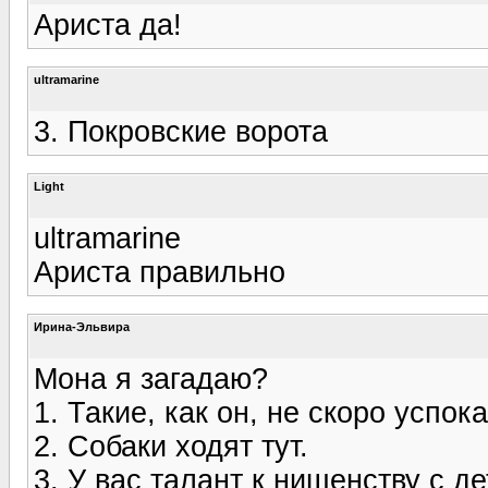
Ариста да!
ultramarine
3. Покровские ворота
Light
ultramarine
Ариста правильно
Ирина-Эльвира
Мона я загадаю?
1. Такие, как он, не скоро успок
2. Собаки ходят тут.
3. У вас талант к нищенству с де