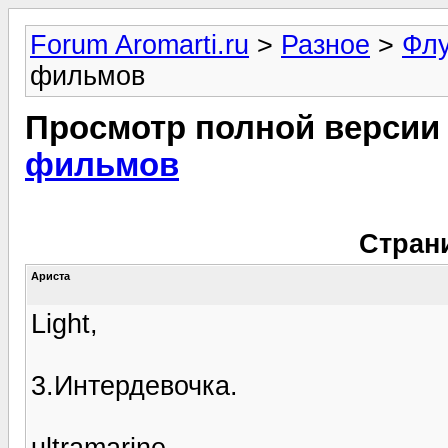
Forum Aromarti.ru
>
Разное
>
Фл
фильмов
Просмотр полной версии
фильмов
Стран
Ариста
Light,
3.Интердевочка.
ultramarine,