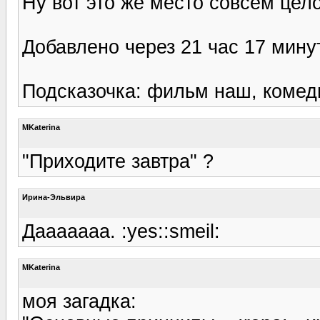
Ну вот это же место совсем цел
Добавлено через 21 час 17 мину
Подсказочка: фильм наш, комеди
MKaterina
"Приходите завтра" ?
Ирина-Эльвира
Дааааааа. :yes::smeil:
MKaterina
моя загадка: