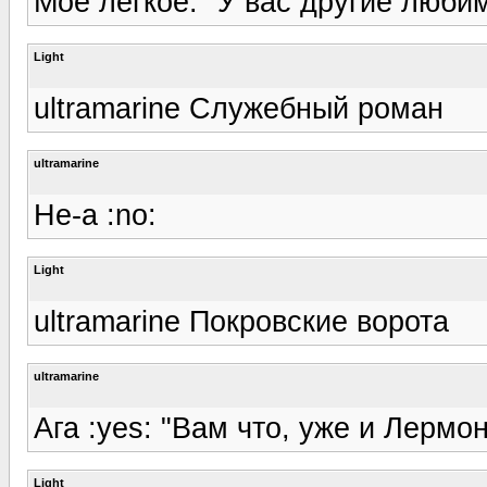
Мое легкое: "У вас другие люби
Light
ultramarine Служебный роман
ultramarine
Не-а :no:
Light
ultramarine Покровские ворота
ultramarine
Ага :yes: "Вам что, уже и Лермон
Light