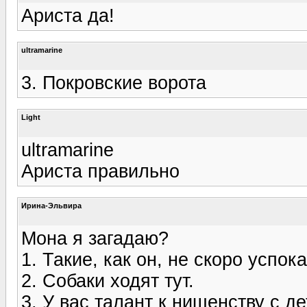
Ариста да!
ultramarine
3. Покровские ворота
Light
ultramarine
Ариста правильно
Ирина-Эльвира
Мона я загадаю?
1. Такие, как он, не скоро успок
2. Собаки ходят тут.
3. У вас талант к нищенству с де