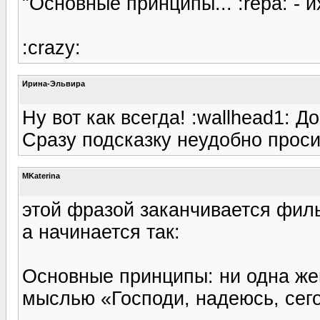
"Основные принципы... :repa: - их
:crazy:
Ирина-Эльвира
Ну вот как всегда! :wallhead1: До
Сразу подсказку неудобно просит
MKaterina
этой фразой заканчивается филь
а начинается так:
Основные принципы: ни одна же
мыслью «Господи, надеюсь, сего