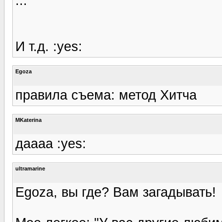
...
И т.д. :yes:
Egoza
правила съема: метод Хитча
MKaterina
даааа :yes:
ultramarine
Egoza, вы где? Вам загадывать!