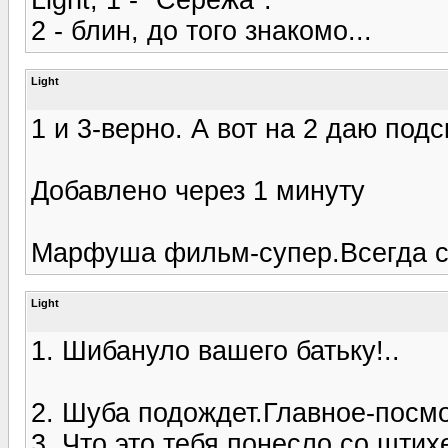
2 - блин, до того знакомо...
Light
1 и 3-верно. А вот на 2 даю подс
Добавлено через 1 минуту
Марфуша фильм-супер.Всегда с
Light
1. Шибануло вашего батьку!..
2. Шуба подождет.Главное-посм
3. Что это тебя понесло со шти