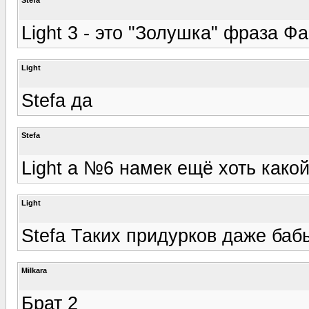
Light 3 - это "Золушка" фраза Ф
Light
Stefa да
Stefa
Light а №6 намек ещё хоть како
Light
Stefa Таких придурков даже бабы
Milkara
Брат 2