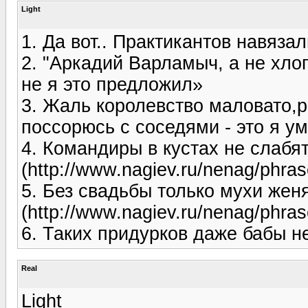
Light
1. Да вот.. Практикантов навязали
2. "Аркадий Варламыч, а не хло
не я это предложил»
3. Жаль королевство маловато,р
поссорюсь с соседями - это я у
4. Командиры в кустах не слабя
(http://www.nagiev.ru/nenag/phra
5. Без свадьбы только мухи жен
(http://www.nagiev.ru/nenag/phra
6. Таких придурков даже бабы н
Real
Light