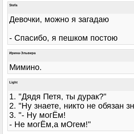
Stefa
Девочки, можно я загадаю
- Спасибо, я пешком постою
Ирина-Эльвира
Мимино.
Light
1. "Дядя Петя, ты дурак?"
2. "Ну знаете, никто не обязан 
3. "- Ну могЁм!
- Не могЁм,а мОгем!"