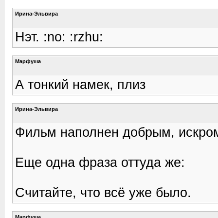
Ирина-Эльвира
Нэт. :no: :rzhu:
Марфуша
А тонкий намек, плиз
Ирина-Эльвира
Фильм наполнен добрым, искром
Еще одна фраза оттуда же:
Считайте, что всё уже было.
Марфуша