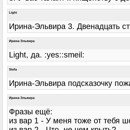
Light
Ирина-Эльвира 3. Двенадцать с
Ирина-Эльвира
Light, да. :yes::smeil:
Stefa
Ирина-Эльвира подсказочку пож
Ирина-Эльвира
Фразы ещё:
из вар 1 - У меня тоже от тебя ш
из вар 2 - Что, не чем крыть?