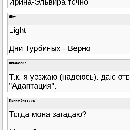
Ирина-Эльвира точно
filby
Light
Дни Турбиных - Верно
ultramarine
Т.к. я уезжаю (надеюсь), даю отв
"Адаптация".
Ирина-Эльвира
Тогда мона загадаю?