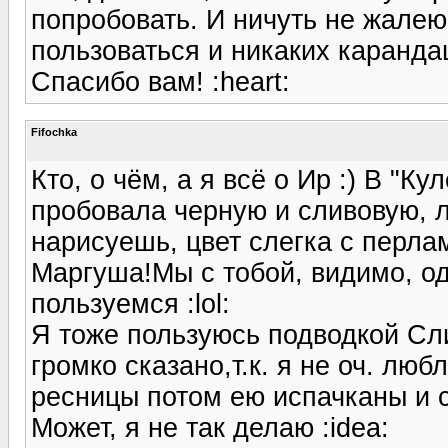
попробовать. И ничуть не жалею
пользоваться и никаких каранда
Спасибо вам! :heart:
Fifochka
Кто, о чём, а я всё о Ир :) В "К
пробовала черную и сливовую, ли
нарисуешь, цвет слегка с перла
Маргуша!Мы с тобой, видимо, о
пользуемся :lol:
Я тоже пользуюсь подводкой Сли
громко сказано,т.к. я не оч. люб
ресницы потом ею испачканы и ск
Может, я не так делаю :idea: