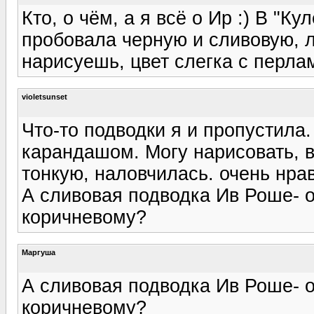
Кто, о чём, а я всё о Ир :) В "К
пробовала черную и сливовую, ли
нарисуешь, цвет слегка с перла
violetsunset
Что-то подводки я и пропустила.
карандашом. Могу нарисовать, в
тонкую, наловчилась. очень нра
А сливовая подводка Ив Роше- о
коричневому?
Маргуша
А сливовая подводка Ив Роше- о
коричневому?