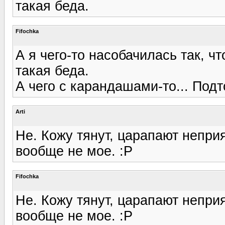
такая беда.
Fifochka
А я чего-то насобачилась так, ч
такая беда.
А чего с карандашами-то... Подто
Arti
Не. Кожу тянут, царапают непри
вообще не мое. :P
Fifochka
Не. Кожу тянут, царапают непри
вообще не мое. :P