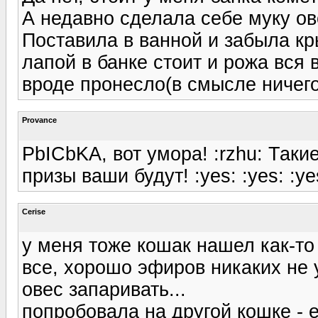
А недавно сделала себе муку о
Поставила в ванной и забыла кр
лапой в банке стоит и рожа вся 
вроде пронесло(в смысле ничего
Provance
PbICbKA, вот умора! :rzhu: Так
призы ваши будут! :yes: :yes: :ye
Cerise
у меня тоже кошак нашел как-то
все, хорошо эфиров никаких не 
овес запаривать...
попробовала на другой кошке - е