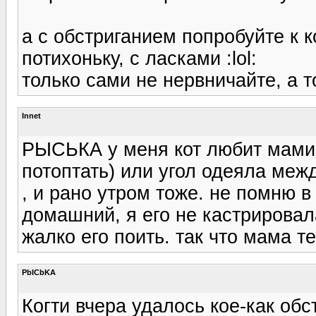
а с обстриганием попробуйте к ко
потихоньку, с ласками :lol:
только сами не нервничайте, а то
Innet
РЫСЬКА у меня кот любит мамин
потоптать) или угол одеяла меж
, и рано утром тоже. не помню в
домашний, я его не кастрировала
жалко его поить. так что мама те
PbICbKA
Когти вчера удалось кое-как обст