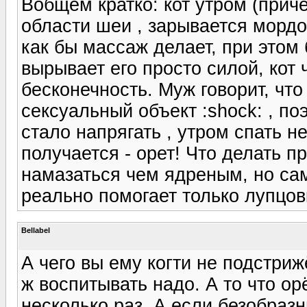
Вобщем кратко: кот утром (прич
области шеи , зарывается мордой
как бы массаж делает, при этом 
вырывает его просто силой, кот 
бесконечность. Муж говорит, что
сексуальный объект :shock: , по
стало напрягать , утром спать не
получается - орет! Что делать пр
намазаться чем ядреным, но са
реально помогает только лупцовк
Bellabel
А чего вы ему когти не подстриж
ж воспитывать надо. А то что ор
несколько раз. А если безобразн