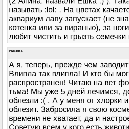
(2 Алина: назвали Ёшка :) ). Та
называть :lol: . На цветах качает
аквариум лапу запускает (не зна
котенка или за пиранью), за ноги
любит чистить и грызть семечки 
PbICbKA
А я, теперь, прежде чем заводит
Влипла так влипла! И кто бы мо
распространен! Читаю на вет ф
тьма! Мы уже 5 дней лечимся, до
облезли :( . А у меня от хлорки 
облезит. Забросила я свою косме
времени не хватает, да и настрое
Советую всем у кого есть животи