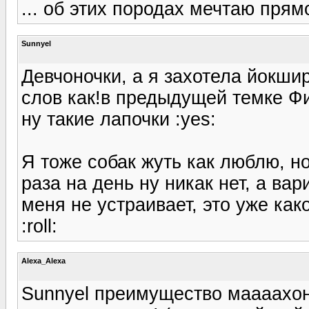
... об этих породах мечтаю прямо
Sunnyel
Девчоночки, а я захотела йокшир
слов как!в предыдущей темке Ф
ну такие лапочки :yes:
Я тоже собак жуть как люблю, н
раза на день ну никак нет, а ва
меня не устраивает, это уже ка
:roll:
Alexa_Alexa
Sunnyel преимущество маааахонь