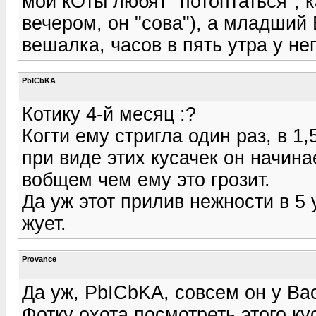
мои кОты любят "потоптаться", 
вечером, он "сова"), а младший 
вешалка, часов в пять утра у нег
PbICbKA
Котику 4-й месяц :?
Когти ему стригла один раз, в 1
при виде этих кусачек он начина
вобщем чем ему это грозит.
Да уж этот прилив нежности в 5 
жует.
Provance
Да уж, PbICbKA, совсем он у Вас
Фотку охота посмотреть этого кус