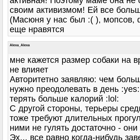
активная! Поэтому маме она не о
своим активизмом! Ей все больш
(Масюня у нас был :( ), мопсов,
еще нравятся
Alexa_Alexa
мне кажется размер собаки на в
не влияет
Авторитетно заявляю: чем боль
нужно преодолевать в день :yes
терять больше калорий :lol:
С другой стороны, терьеры сре
тоже требуют длительных прогуло
ними не гулять достаточно - они
Эх... все равно когда-нибудь зав