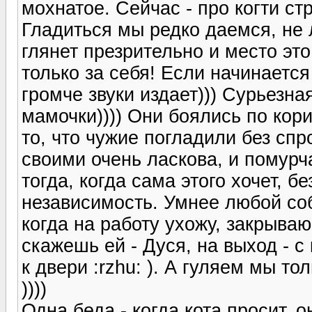
мохнатое. Сейчас - про когти ст
Гладиться мы редко даемся, не 
глянет презрительно и место это
только за себя! Если начинается 
громче звуки издает))) Сурьезна
мамочки)))) Они боялись по кор
то, что чужие погладили без спро
своими очень ласкова, и помурча
тогда, когда сама этого хочет, б
независимость. Умнее любой соба
когда на работу ухожу, закрываю
скажешь ей - Дуся, на выход - с
к двери :rzhu: ). А гуляем мы то
))))
Одна беда - когда кота просит, он