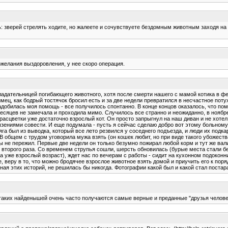
ь: зверей стрелять ходите, но жалеете и сочувствуете бездомным животным заходя на с
ожелания выздоровления, у нее скоро операция.
ладательницей погибающего животного, хотя после смерти нашего с мамой котика в фе
ц, как бодрый тостячок бросил есть и за две недели превратился в несчастное поту
адобилась моя помощь - все получилось спонтанно. В конце концов оказалось, что пом
есяцев не замечала и проходила мимо. Случилось все странно и неожиданно, в ноябр
цветки уже достаточно взрослый кот. Он просто запрыгнул на наш диван и не хотел ух
рызениями совести. И еще подумала - пусть я сейчас сделаю добро вот этому больном
а был из выводка, который все лето резвился у соседнего подъезда, и люди их подкарм
 В общем с трудом уговорила мужа взять (он кошек любит, но при виде такого убожес
бы не пережил. Первые две недели он только безумно пожирал любой корм и тут же вал
 со второго раза. Со временем струпья сошли, шерсть обновилась (бурые места стали
а уже взрослый возраст), ждет нас по вечерам с работы - сидит на кухонном подоконн
, веру в то, что можно бродячее взрослое животное взять домой и приучить его к поря
зная этих историй, не решилась бы никогда. Фотографии какой был и какой стал пост
из таких найденышей очень часто получаются самые верные и преданные "друзья человек