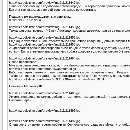
http://ifs.cook-time.com/preview/img211/211447.jpg
Эйна, ее всю больную подобрали в Зеленограде...на территории промзоны, почти г
Как она там оказалась по сей день осталось не известным
Подарите им надежду...тем, кто еще жив...
8-919-993-07-52 Лена
http://ifs.cook-time.com/preview/img211/211450.jpg
Такса, девочка, возраст 4-5 лет. Ласковая, хорошая девочка, правда за еду мож
http://ifs.cook-time.com/preview/img211/211452.jpg
Еще одна таксочка. Очень трогательное крошечное создание. Девочка возраст пр
http://ifs.cook-time.com/preview/img211/211458.jpg
26 февраля в районе новогиреево была найдена такса девочка,цвет черный с по
котами. Были у ветеринара,сказал что собака здорова возраст примерно 6-9 лет..
http://ifs.cook-time.com/preview/img211/211464.jpg
Слова волонетера:
Мне позвонила женщина, сказала, что в Лианозовском парке с утра сидит привяз
http://ifs.cook-time.com/smiles/aiwan/std/sad.gif
Работник парка сказал, что его привязал утром какой-то парень и ушел. Рядом 
Таксеныш явно в возрасте, шкурка потертая, зубы желтые. Но очень-очень ласк
http://ifs.cook-time.com/smiles/KOLOBOK/aiwan_smiles/icon_10.gif
Помогите Мальчику!!!!
http://ifs.cook-time.com/preview/img211/211483.jpg
Умерла женщина...остались собаки..в том числе таксодевочка..3-4 года..рожала 
Назвали Варей...
http://ifs.cook-time.com/preview/img211/211491.jpg
http://ifs.cook-time.com/preview/img211/211492.jpg
Очень хочется помочь этим собачкам.Они очень настрадались.Может кто-нибудь