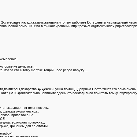
 2-х месяцев назад,сказала женщина,что там работает Есть деньги на ловца,ещё нем
финансовой помощи!Тема в финансировании http://pesikot.org/forum/index.php?showtop
 усыпление!
оторые не делались.....
взяла его.К тому же такс тощий - все рёбра наружу......
ьги,памперсы,лекарства.� �чень нужна помощь.Девушка Света тянет его сама,очень 
Катя (МТС)(обязательно напишите здесь кто послал).либо почитать темку. http://poter
ится желание, тот смог помочь.
и, щенкам около месяца..
отлов, привезли в БК.
ВСЁ!
удкой, возможно потеряха...
держка, финансы для её оплаты,
Мегафон)
ева Людмила Викторовна