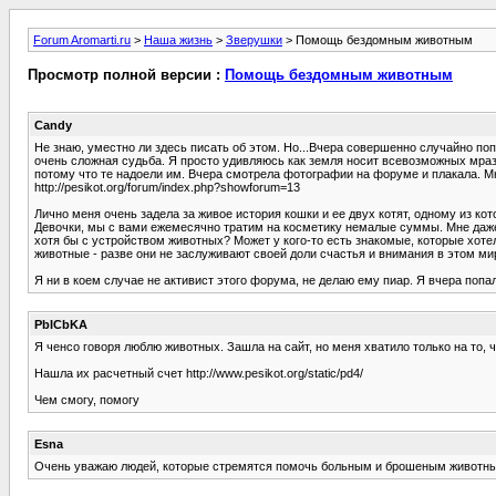
Forum Aromarti.ru
>
Наша жизнь
>
Зверушки
> Помощь бездомным животным
Просмотр полной версии :
Помощь бездомным животным
Candy
Не знаю, уместно ли здесь писать об этом. Но...Вчера совершенно случайно по
очень сложная судьба. Я просто удивляюсь как земля носит всевозможных мраз
потому что те надоели им. Вчера смотрела фотографии на форуме и плакала. 
http://pesikot.org/forum/index.php?showforum=13
Лично меня очень задела за живое история кошки и ее двух котят, одному из ко
Девочки, мы с вами ежемесячно тратим на косметику немалые суммы. Мне даже 
хотя бы с устройством животных? Может у кого-то есть знакомые, которые хотел
животные - разве они не заслуживают своей доли счастья и внимания в этом м
Я ни в коем случае не активист этого форума, не делаю ему пиар. Я вчера попал
PbICbKA
Я ченсо говоря люблю животных. Зашла на сайт, но меня хватило только на то, что
Нашла их расчетный счет http://www.pesikot.org/static/pd4/
Чем смогу, помогу
Esna
Очень уважаю людей, которые стремятся помочь больным и брошеным животным