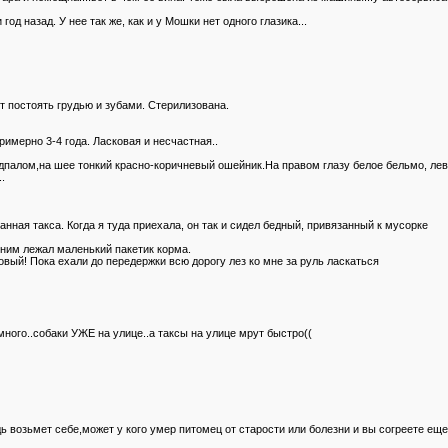
од назад. У нее так же, как и у Мошки нет одного глазика...
ет постоять грудью и зубами. Стерилизована.
имерно 3-4 года. Ласковая и несчастная..
дпалом,на шее тонкий красно-коричневый ошейник.На правом глазу белое бельмо, лев
.
анная такса. Когда я туда приехала, он так и сидел бедный, привязанный к мусорке
с ним лежал маленький пакетик корма.
овый! Пока ехали до передержки всю дорогу лез ко мне за руль ласкаться
много..собаки УЖЕ на улице..а таксы на улице мрут быстро((
 возьмет себе,может у кого умер питомец от старости или болезни и вы согреете еще