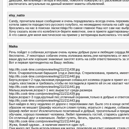
Девушки, жительницы Питера и Москвы, помогите пожалуйста с расклейкой объявл
распечатать актуальные на данный момент макеты объявлений.
elsy_natto
Candy, прочитала ваше сообщение и очень порадовалась-всегда очень переживаю
хотела завести породистого русского голубого, но неожиданно попала на сайт 
бросались на нас в поисках ласки:ridaju:Но самое главное Наш кот сам нас выбр
Хочу сказать всем кто колеблется-берите животное, они в приюте адаптированы-
А что самое для меня мистическое-на приеме у ветеринара выяснилось что мой к
Maika
Речь пойдет о собачках,которым очень нужны добрые руки и любящие сердца.Може
бесплатно...У некоторых собачек очень изломана жизнь,они натерпелись от жесто
ваши друзья или хорошие знакомые захотят взять на себя ответственность за э
Вот и первая претендентка на Вашу любовь:
http://ifs.cook-time.com/preview/img211/211438.jpg
Мэги. Очаровательная барышня 1год и 2месяца. Стерилизована, привита, имеет 
http://ifs.cook-time.com/preview/img211/211440.jpg
Берта,возраст-2 года,ласковая,преданная собака,кот.хозяева отдали в приют из
ходить хвостиком и требовать,чтобы ее погладили,в приюте ей оч.не хватает ч
http://ifs.cook-time.com/preview/img211/211441.jpg
Малыш,мальчик,возраст-1 мес.вырастут средн.размера
http://ifs.cook-time.com/preview/img211/211439.jpg
Барон,возраст-3 года,крупный пес,отличный охранник,только в добрые и ответсв
http://ifs.cook-time.com/preview/img211/211443.jpg
Был найден в лесу недалеко от дороги с переломами лап. Было это в конце окт
образом не мешает Шерифу носиться сломя голову, играться с людьми, собакам
Шериф любит всех! Исключительно позитивный и добрый, трогательный и преданны
обучаем, хорошо понимает человека. Любит принимать гостей, стараясь удели
Он отличный друг и компаньон. Любит гулять, бегать, прыгать, совершенно не к
http://ifs.cook-time.com/preview/img211/211444.jpg
Жужа, божий одуван....в наличии имеется один зуб...
Она много лет была использована как матка, производя на свет щенков, стала с