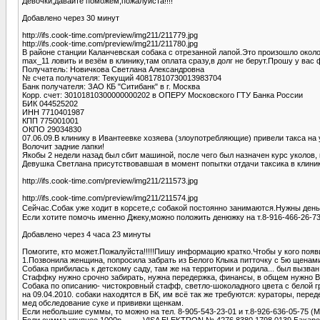
Девочки,давайте поможем,пожалуйста!!!!
Добавлено через 30 минут
http://ifs.cook-time.com/preview/img211/211779.jpg
http://ifs.cook-time.com/preview/img211/211780.jpg
В районе станции Каланчевская собака с отрезанной лапой.Это произошло около
max_11 ловить и везём в клинику,там оплата сразу,в долг не берут.Прошу у вас 
Получатель: Новичкова Светлана Александровна
№ счета получателя: Текущий 40817810730013983704
Банк получателя: ЗАО КБ "Ситибанк" в г. Москва
Корр. счет: 30101810300000000202 в ОПЕРУ Московского ГТУ Банка России
БИК 044525202
ИНН 7710401987
КПП 775001001
ОКПО 29034830
07.06.09.В клинику в Ивантеевке хозяева (злоупотребляющие) привели такса на
Волочит задние лапки!
Якобы 2 недели назад был сбит машиной, после чего был назначен курс уколов, к
Девушка Светлана присутствовавшая в момент попытки отдачи таксика в клинике, 
http://ifs.cook-time.com/preview/img211/211573.jpg
http://ifs.cook-time.com/preview/img211/211574.jpg
Сейчас.Собак уже ходит в корсете,с собакой постоянно занимаются.Нужны ден
Если хотите помочь именно Джеку,можно положить денюжку на т.8-916-466-26-73 
Добавлено через 4 часа 23 минуты
Помогите, кто может.Пожалуйста!!!!!Пишу информацию кратко.Чтобы у кого появ
1.Позвонила женщина, попросила забрать из Белого Клыка питточку с 5ю щенам
Собака прибилась к детскому саду, там же на территории и родила... был вызван 
Стаффку нужно срочно забирать, нужна передержка, финансы, в общем нужно 
Собака по описанию- чистокровный стафф, светло-шоколадного цвета с белой гр
на 09.04.2010. собаки находятся в БК, им всё так же требуются: кураторы, пере
мед обследование суке и прививки щенкам.
Если небольшие суммы, то можно на тел. 8-905-543-23-01 и т.8-926-636-05-75 (
Если сумма крупнее 1000р ------ VISA ELEKTRON № 4276 8380 1798 0139 Бахар