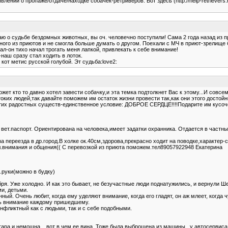
ений о пропаже/отдаче/находке собачек-ретриверов. Вот здесь (http://help-retrievers
 о судьбе бездомных животных, вы оч. человечно поступили! Сама 2 года назад из пр
одного из приютов и не смогла больше думать о другом. Поехали с МЧ в приют-зрелищ
ал-он тихо начал трогать меня лапкой, привлекать к себе внимание!
наш сразу стал ходить в лоток.
от метис русской голубой. Эт судьба:love2:
т кто то давно хотел завести собачку,и эта темка подтолкнет Вас к этому...И совсем
ких людей,так давайте поможем им остаток жизни провести так,как они этого достойны:
тих радостных существ-единственное условие: ДОБРОЕ СЕРДЦЕ!!!!Подарите им кусочек с
вет.паспорт. Ориентирована на человека,имеет задатки охранника. Отдается в частны
-за переезда в др.город.В холке ок.40см,здорова,прекрасно ходит на поводке,характе
ел.внимания и общения(( С перевозкой из приюта поможем.тел89057922948 Екатерина
.руки(можно в будку)
ября. Уже холодно. И как это бывает, не безучастные люди поднатужились, и вернули
и, детьми.
й. Очень любит, когда ему уделяют внимание, когда его гладят, он аж млеет, когда ч
ть внимание каждому пришедшему.
онфликтный как с людьми, так и с себе подобными.
тара и немощна....вот в чем ее вина. Тоже была выброшена из машины...у автосервиса