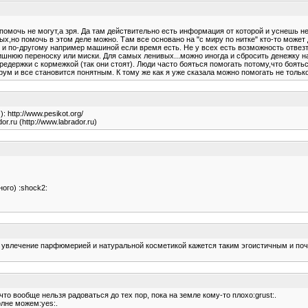
помочь не могут,а зря. Да там действительно есть информация от которой и уснешь н
ых,но помочь в этом деле можно. Там все основано на "с миру по нитке" кто-то может 
и по-другому например машиной если время есть. Не у всех есть возможность отвезт
лишнюю переноску или миски. Для самых ленивых...можно иногда и сбросить денежку 
редержки с кормежкой (так они стоят). Люди часто бояться помогать потому,что боять
ум и все становится понятным. К тому же как я уже сказала можно помогать не тольк
http://www.pesikot.org/
ru (http://www.labrador.ru)
ого) :shock2:
мое увлечение парфюмерией и натуральной косметикой кажется таким эгоистичным и п
что вообще нельзя радоваться до тех пор, пока на земле кому-то плохо:grust:.
олне можем:yes:.