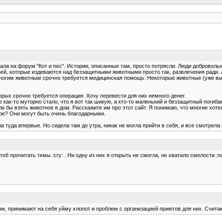
пала на форум "Кот и пес". Истории, описанные там, просто потрясли. Люди добровол
ей, которые издеваются над беззащитными животными просто так, развлечения ради.
Многим животным срочно требуется медицинская помощь. Некоторые животные (уже вы
торых срочно требуется операция. Хочу перевести для них немного денег.
как-то муторно стало, что я вот так шикую, а кто-то маленький и беззащитный поги
и бы взять животное в дом. Расскажите им про этот сайт. Я понимаю, что многие хотел
ире? Они могут быть очень благодарными.
а туда впервые. Но сидела там до утра, никак не могла прийти в себя, и все смотрела 
б прочитать темы :cry: . Ни одну из них я открыть не смогла, не хватило смелости :no:
, принимают на себя уйму хлопот и проблем с организацией приютов для них. Счит