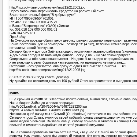
http://ifs.cook-time.com/preview/img212/212002.jpg
Через любой банк перечислить средства на расчетный счет.
Благотворительный фонд "В добрые руки"
ИНН 5047095769/504701001
Р/с 407 038 104 063 001 415 21
в Банке "Возрождение" (ОАО) г.Химки
К/с 301 018 109 000 000 001 81
БИК 044 525 181
Про Зайку.
На Сумском проезде сбили таксу девочку рыжая,годовалая.переломан таз,нужна 
Зайке постоянно нужны памперсы - размер "3" (4-9кг), пелёнки 60х60 в переноск
оптимизм нашей "ползушки.
Сегодня были у доктора Зайчатка сидя с иголочками активно работала (сжимала
А дома она сегодня встала когда кушала - секунд на 5, но это такой прогресс!
Опираться на обе лапки онане может - На днях был съеден очередной пальчик - 
я не знаю как с этим бороться - ни воротник, ни намордник не помогают....
Оставшись без присмотра, она сразу съедает всё вместе с бинтом.... Эх!
http://ifs.cook-time.com/preview/img212/212005.jpg
8-903-212-38-36.Сюда класть денежку.
Ну давайте же скинемся,хоть по 100 рублей.Столько просмотров и ни одного от
Maika
Еще срочная инфа!!!! SOS!Жестоко избита собака, выпал глаз, сломана лапа, п
Наша бедная Зайка до и после операции:
http://s003.radikal.ru/i204/1004/4a/f54872323203.jpg
http://s54.radikal.ru/i146/1004/dd/e00ef8d6fad3.jpg
Несколько дней назад мы с Ольгой (O.Lebedeva) встретили в нашем районе незн
Сегодня утром Ольга, гуляя со своей собакой, снова увидела девочку, но уже совс
мимо людей о помощи. Вызвали ловца, собаку поймали и отвезли в клинику Новы
сильной и сможет выкарабкаться из этой ужасной ситуации.
Наша главная проблема заключается в том, что у нас с Ольгой на полном финанс
форума. Нам очень нужен финансовый куратор, без него мы просто не справим