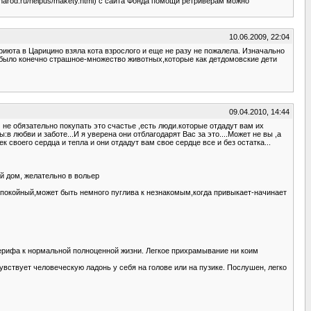
.narod.ru/helpus/makety.html) с сайта Фонда помощи ретриверам можно
10.06.2009, 22:04
июта в Царицино взяла кота взрослого и еще не разу не пожалела. Изначально
е было конечно страшное-множество животных,которые как детдомовские дети
09.04.2010, 14:44
 не обязательно покупать это счастье ,есть люди.которые отдадут вам их
в любви и заботе...И я уверена они отблагодарят Вас за это....Может не вы ,а
воего сердца и тепла и они отдадут вам свое сердце все и без остатка...
й дом, желательно в вольер
р-спокойный,может быть немного пуглива к незнакомым,когда привыкает-начинает
 Шерифа к нормальной полноценной жизни. Легкое прихрамывание ни коим
увствует человеческую ладонь у себя на голове или на пузике. Послушен, легко