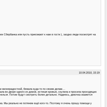
чек Сбербанка или пусть приезжают к нам в гости ), заодно люди посмотрят на
10.04.2010, 15:19
 жизнерадостной, бежала куда-то по своим делам....
лежала во дворе одного из домов, истекая кровью, скулила и просила проходящих
нельзя. Потом будут смотреть более детально. Надеюсь, девочка окажется
ёнка. Мы реально не потянем ещё кого-то. Поэтому я очень прошу помощи у