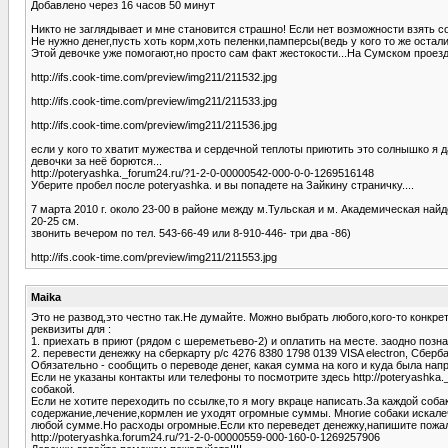
Добавлено через 16 часов 50 минут
Никто не заглядывает и мне становится страшно! Если нет возможности взять со
Не нужно денег,пусть хоть корм,хоть пеленки,памперсы(ведь у кого то же остали
Этой девочке уже помогают,но просто сам факт жестокости...На Сумском проезд
http://ifs.cook-time.com/preview/img211/211532.jpg
http://ifs.cook-time.com/preview/img211/211533.jpg
http://ifs.cook-time.com/preview/img211/211536.jpg
если у кого то хватит мужества и сердечной теплоты приютить это солнышко я д
девочки за неё борются...
http://poteryashka._forum24.ru/?1-2-0-00000542-000-0-0-1269516148
Уберите пробел после poteryashka. и вы попадете на Зайкину страничку....
7 марта 2010 г. около 23-00 в районе между м.Тульская и м. Академическая най
20-25 см.
звонить вечером по тел. 543-66-49 или 8-910-446- три два -86)
http://ifs.cook-time.com/preview/img211/211553.jpg
Maika
Это не развод,это честно так.Не думайте. Можно выбрать любого,кого-то конкре
реквизиты для :
1. приехать в приют (рядом с шереметьево-2) и оплатить на месте. заодно по
2. перевести денежку на сберкарту р/с 4276 8380 1798 0139 VISA electron, Сберб
Обязательно - сообщить о переводе денег, какая сумма на кого и куда была нап
Если не указаны контакты или телефоны то посмотрите здесь http://poteryashka.
собакой.
Если не хотите переходить по ссылке,то я могу вкраце написать.За каждой соба
содержание,лечение,кормлен ие уходят огромные суммы. Многие собаки искалеч
любой сумме.Но расходы огромные.Если кто переведет денежку,напишите пожалуй
http://poteryashka.forum24.ru/?1-2-0-00000559-000-160-0-1269257906