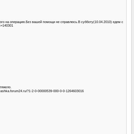
ного на операцию.Без вашей помощи не справлюсь.В субботу(10.04.2010) едем с
ic=140301
тяжело.
yashka.forum24.ru/?1-2-0-00000539-000-0-0-1264603016