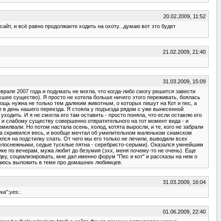
20.02.2009, 11:52
айт, и всё равно продолжаете ходить на охоту...думаю вот это будет
21.02.2009, 21:40
31.03.2009, 15:09
врале 2007 года и подумать не могла, что когда-либо смогу решится завести
хшее существо). Я просто не хотела больше ничего этого переживать, боялась
ощь нужна не только тем далеким животным, о которых пишут на Кот и пес, а
е в день нашего переезда. Я стояла у подъезда рядом с уже вынесенной
одить. И я не смогла его там оставить - просто поняла, что если оставлю его
у и слабому существу совершенно отвратительного на тот момент вида - и
илвали. Но потом настала осень, холод, котята выросли, и те, кого не забрали
тва скривился весь, и вообще мечтал об умилительном маленьком сиамском
ился на подстилку спать. От чего мы его только не лечили, выводили всех
 белоснежными, седые тусклые пятна - серебристо-серыми). Оказался умнейшим
ике по вечерам, мужа любит до безумия (эхх, меня почему-то не очень). Еще
дку, социализировать, мне дал именно форум "Пес и кот" и рассказы на нем о
араюсь выложить в теме про домашних любимцев.
31.03.2009, 16:04
а":yes:.
01.06.2009, 22:40