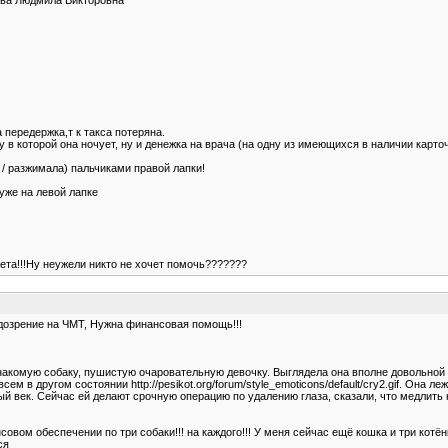
передержка,т к такса потеряна.
у в которой она ночует, ну и денежка на врача (на одну из имеющихся в наличии карто
 / разжимала) пальчиками правой лапки!
уже на левой лапке
вета!!!Ну неужели никто не хочет помочь???????
одозрение на ЧМТ, Нужна финансовая помощь!!!
акомую собаку, пушистую очаровательную девочку. Выглядела она вполне довольной и
ем в другом состоянии http://pesikot.org/forum/style_emoticons/default/cry2.gif. Она 
й век. Сейчас ей делают срочную операцию по удалению глаза, сказали, что медлить 
овом обеспечении по три собаки!!! на каждого!!! У меня сейчас ещё кошка и три кот
ся