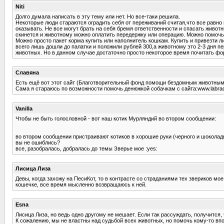
Niti
Долго думала написать в эту тему или нет. Но все-таки решила.
Некоторые люди стараются оградить себя от переживаний считая,что все равно 
оказывать. Не все могут брать на себя бремя ответственности и спасать животн
скинется и животному можно оплатить передержку или операцию. Можно помочь 
Можно просто пакет корма купить или наполнитель кошкам. Купить и привезти 
всего лишь дошли до палатки и положили рублей 300,а животному это 2-3 дня пе
животных. Но в данном случае достаточно просто некоторое время почитать фор
Славяна
Есть ещё вот этот сайт (Благотворительный фонд помощи бездомным животным): 
Сама я стараюсь по возможности помочь денюжкой собачкам с сайта:www.labrador.
Vanilla
Чтобы не быть голословной - вот наш котик Мурляндий во втором сообщении:
во втором сообщении пристраивают котиков в хорошие руки (черного и шоколадн
вы не ошиблись?
все, разобралась, добралась до темы Зверье мое :yes:
Лисица Лиза
Девы, когда захожу на ПесиКот, то в контрасте со страданиями тех звериков 
кошечке, все время мысленно возвращаюсь к ней.
Esna
Лисица Лиза, но ведь одно другому не мешает. Если так рассуждать, получится, 
К сожалению, мы не властны над судьбой всех животных, но помочь кому-то вп