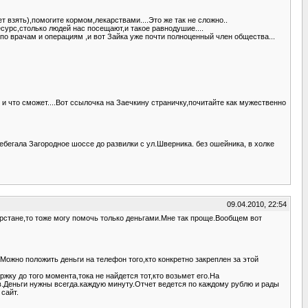
 взять),помогите кормом,лекарствами....Это же так не сложно..
есурс,столько людей нас посещают,и такое равнодушие....
по врачам и операциям ,и вот Зайка уже почти полноценный член общества...
 и что сможет....Вот ссылочка на Заечкину страничку,почитайте как мужественно
ребегала Загородное шоссе до развилки с ул.Шверника. без ошейника, в холке
09.04.2010, 22:54
атарстане,то тоже могу помочь только деньгами.Мне так проще.Вообщем вот
.Можно положить деньги на телефон того,кто конкретно закреплен за этой
жку до того момента,тока не найдется тот,кто возьмет его.На
в.Деньги нужны всегда.каждую минуту.Отчет ведется по каждому рублю и рады
сайт.