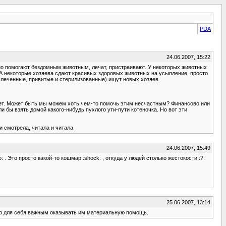
PDA
24.06.2007, 15:22
ьно помогают бездомным животным, лечат, пристраивают. У некоторых животных
 А некоторые хозяева сдают красивых здоровых животных на усыпление, просто
леченные, привитые и стерилизованные) ищут новых хозяев.
бает. Может быть мы можем хоть чем-то помочь этим несчастным? Финансово или
и бы взять домой какого-нибудь пухлого ути-пути котеночка. Но вот эти
и смотрела, читала и читала.
24.06.2007, 15:49
 . Это просто какой-то кошмар :shock: , откуда у людей столько жестокости :?:
25.06.2007, 13:14
аю для себя важным оказывать им материальную помощь.