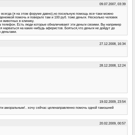
09.07.2007, 03:39
е всегда (я на этом форуме давно),но посильную помощь все-таки можно
денежкой помочь и поверьте там и 100 руб. тоже деньги. Несколько человек
и животных в клинику.
на телефон. Есть люди которые обналичивают эти деньги своими. Вы например
ся нарваться на каких-нибудь аферистов. Бояться,что деньги не дойдут до
о деньгами.
27.12.2008, 16:34
28.12.2008, 12:24
19.02.2009, 23:54
очти аморальным!.. хочу сейчас целенаправленно помочь одной тамошней
20.02.2009, 00:57