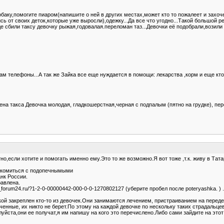
баку,помогите пиаром(напишите о ней в других местах,может кто то пожалеет и захочет
сь от своих деток,которые уже выросли),одежку...Да все что угодно...Такой большой р
е сбили таксу девочку рыжая,годовалая.переломан таз...Девочки её подобрали,возили 
ам телефоны...А так же Зайка все еще нуждается в помощи: лекарства ,корм и еще кто
дена такса Девочка молодая, гладкошерстная,черная с подпалым (пятно на грудке), пе
тно,если хотите и помогать именно ему.Это то же возможно.Я вот тоже ,т.к. живу в Т
знакомиться с подопечнымыми
анк России.
равлена.
_forum24.ru/?1-2-0-00000442-000-0-0-1270802127 (уберите пробел после poteryashka. ) 
кой закреплен кто-то из девочек.Они занимаются лечением, пристраиванием на передер
енные, их никто не берет.По этому на каждой девочке по нескольку таких страдальце
ста,они ее получат,я им напишу на кого это перечислено.Либо сами зайдите на этот 