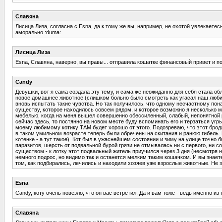
Славяна
Лисица Лиза, согласна с Esna, да к тому же вы, например, не охотой увлекаетес
аморально.:duma:
Лисица Лиза
Esna, Славяна, наверно, вы правы... отправила кошатке финансовый привет и п
Candy
Девушки, вот я сама создала эту тему, и сама же неожиданно для себя стала об
новое домашнее животное (слишком больно было смотреть как угасал наш любиме
вновь испытать такие чувства. Но так получилось, что одному несчастному пон
существу, которое находилось совсем рядом, и которое возможно я несколько м
мебелью, когда на меня вышел совершенно обессиленный, слабый, непонятной рас
сейчас здесь, то постянно на новом месте буду вспоминать его и терзаться уг
моему любимому котику ТАМ будет хорошо от этого. Подозреваю, что этот бродяг
в таком умильном возрасте теперь были обречены на скитания и ранюю гибель.
котенке - а тут такое). Кот был в ужаснейшем состоянии и зиму на улице точно 
паразитов, шерсть от подвальной бурой грязи не отмывалась ни с первого, ни
существом - к лотку этот подвальный житель приучился через 3 дня (несмотря н
немного подрос, но видимо так и останется мелким таким кошачком. И вы знаете
том, как подбирались, лечились и находили хозяев уже взрослые животные. Не 
Esna
Candy, коту очень повезло, что он вас встретил. Да и вам тоже - ведь именно 
Славяна