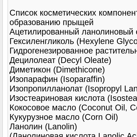
Список косметических компонент
образованию прыщей
Ацетилированный ланолиновый спи
Гексиленгликоль (Hexylene Glyco
Гидрогенезированное растительн
Децилолеат (Decyl Oleate)
Диметикон (Dimethicone)
Изопарафин (Isoparaffin)
Изопропилланолат (Isopropyl Lan
Изостеариновая кислота (Isostear
Кокосовое масло (Coconut Oil, Co
Кукурузное масло (Corn Oil)
Ланолин (Lanolin)
(Ланолиновая кислота Lanolic Ac