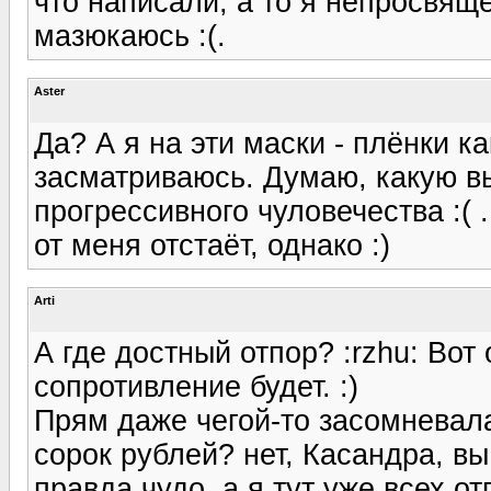
что написали, а то я непросвящ
мазюкаюсь :(.
Aster
Да? А я на эти маски - плёнки к
засматриваюсь. Думаю, какую вы
прогрессивного чуловечества :( .
от меня отстаёт, однако :)
Arti
А где достный отпор? :rzhu: Вот
сопротивление будет. :)
Прям даже чегой-то засомневала
сорок рублей? нет, Касандра, вы
правда чудо, а я тут уже всех отг