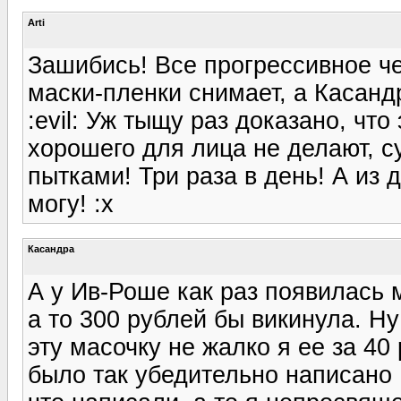
Arti
Зашибись! Все прогрессивное че
маски-пленки снимает, а Касанд
:evil: Уж тыщу раз доказано, чт
хорошего для лица не делают, с
пытками! Три раза в день! А из 
могу! :x
Касандра
А у Ив-Роше как раз появилась 
а то 300 рублей бы викинула. Ну
эту масочку не жалко я ее за 40 
было так убедительно написано :