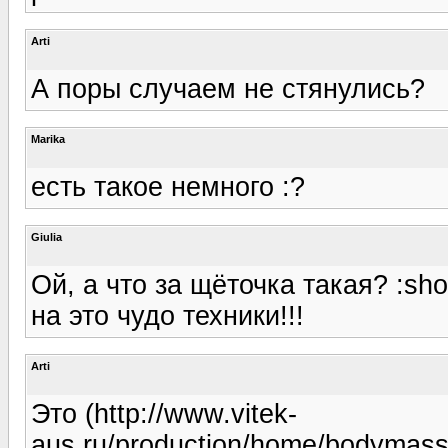
Arti
А поры случаем не стянулись?
Marika
есть такое немного :?
Giulia
Ой, а что за щёточка такая? :sh
на это чудо техники!!!
Arti
Это (http://www.vitek-
aus.ru/production/home/bodymas