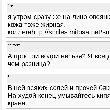
Лара
я утром сразу же на лицо овсян
кожа тоже жирная,
коллегаhttp://smiles.mitosa.net/sm
Касандра
А простой водой нельзя? Я всегд
чем разница?
Arti
В ней всяких солей и прочей бя
На худой конец умывайтесь кипя
крана.