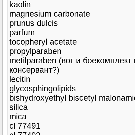
kaolin
magnesium carbonate
prunus dulcis
parfum
tocopheryl acetate
propylparaben
metilparaben (вот и боекомплект
консервант?)
lecitin
glycosphingolipids
bishydroxyethyl biscetyl malonam
silica
mica
cl 77491