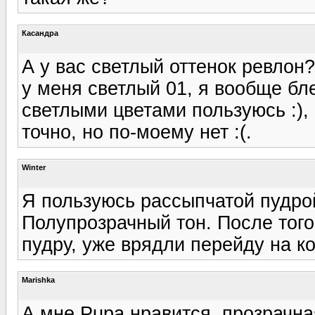
Касандра
А у вас светлый оттенок ревлон?
у меня светлый 01, я вообще бл
светлыми цветами пользуюсь :), 
точно, но по-моему нет :(.
Winter
Я пользуюсь рассыпчатой пудр
Полупрозрачный тон. После того
пудру, уже врядли перейду на к
Marishka
А мне Pupa нравится, прозрачна