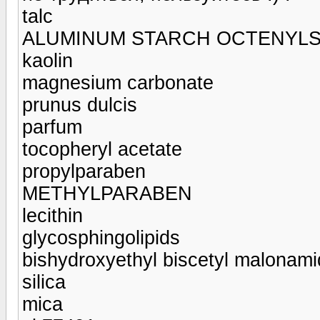
talc
ALUMINUM STARCH OCTENYL
kaolin
magnesium carbonate
prunus dulcis
parfum
tocopheryl acetate
propylparaben
METHYLPARABEN
lecithin
glycosphingolipids
bishydroxyethyl biscetyl malonam
silica
mica