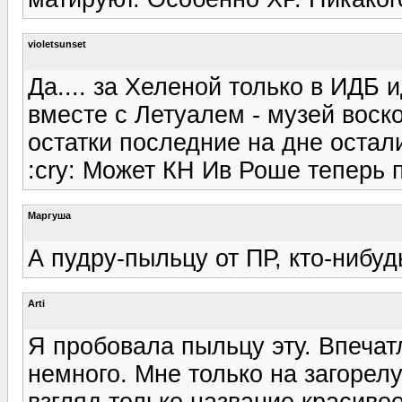
violetsunset
Да.... за Хеленой только в ИДБ и
вместе с Летуалем - музей воск
остатки последние на дне остали
:cry: Может КН Ив Роше теперь 
Маргуша
А пудру-пыльцу от ПР, кто-нибу
Arti
Я пробовала пыльцу эту. Впечат
немного. Мне только на загорелу
взгляд только название красивое