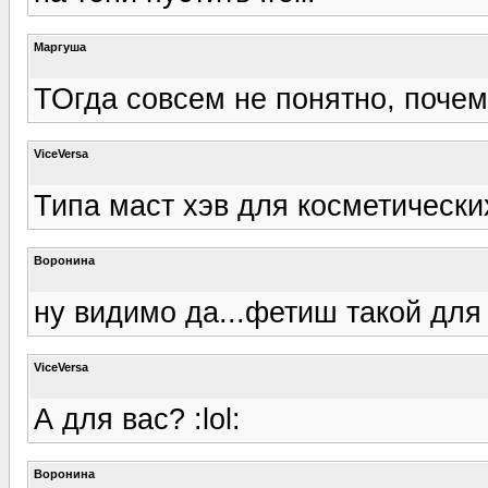
Маргуша
ТОгда совсем не понятно, почем
ViceVersa
Типа маст хэв для косметических 
Воронина
ну видимо да...фетиш такой для н
ViceVersa
А для вас? :lol:
Воронина