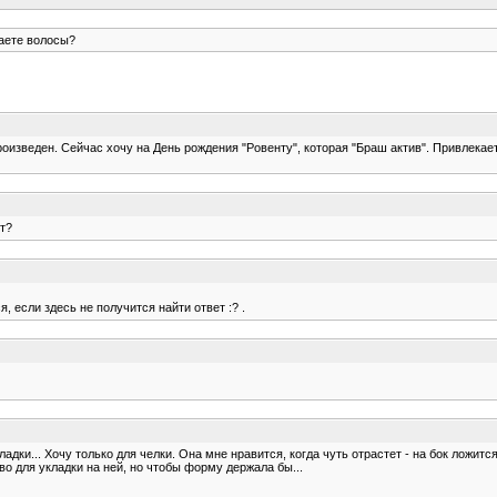
аете волосы?
изведен. Сейчас хочу на День рождения "Ровенту", которая "Браш актив". Привлекает
ет?
, если здесь не получится найти ответ :? .
адки... Хочу только для челки. Она мне нравится, когда чуть отрастет - на бок ложится
тво для укладки на ней, но чтобы форму держала бы...