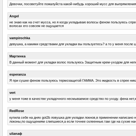
Девочки, посоветуйте пожалуйста какой-нибудь хороший мусс для выпрямления 
Angel
не знаю как на счет мусса, но я когда укладываю волосы феном пользуюсь спре
волосах его совсем не ощущается
vampirochka
девушка, а какими средствами для укладки вы пользуетесь? а то у меня после ш
Мартинка
В данный момент для укладки волос пользуюсь Защитным крем-уходом для непос
esperanza
Я при сушке феном пользуюсь термозащитой ГАММА. Это жидкость в спрее ника
vert
у меня тоже в качестве укладочного несмываемое средство по уходу. фена не
RedRose
купила себе на днях got2b ловушка для укладки локнов,в применении написано
локоны,по ощущениям слипшиеся,а если точнее склеенные.там где на сухие на
ulianaф