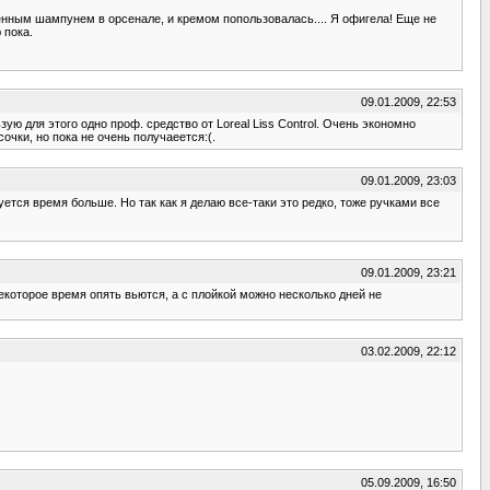
енным шампунем в орсенале, и кремом попользовалась.... Я офигела! Еще не
 пока.
09.01.2009, 22:53
 для этого одно проф. средство от Loreal Liss Control. Очень экономно
чки, но пока не очень получаеется:(.
09.01.2009, 23:03
тся время больше. Но так как я делаю все-таки это редко, тоже ручками все
09.01.2009, 23:21
екоторое время опять вьются, а с плойкой можно несколько дней не
03.02.2009, 22:12
05.09.2009, 16:50