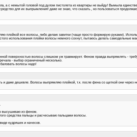
ала, а с немытой головой под дулом пистолета из квартиры не выйду! Вымыла единств
средство для их выпрымления! даже не знаю, что сказать., но пользоваться продолжаю
яю плойкой все волосы, либо делаю завитки (чаще просто формирую руками). Использую
стого использования плойки волосы немного сохнут, пытаюсь делать самодельные масо
енной поверхностью волосы слишком уж травмирует. Феном правда выпрямлять - требуе
стречала - выбор ограниченый несколько.
 баловать волосы надо!
ь и даже дешевле. Волосы выпрямляю плойкой, т.к. после фена со щеткой они через н
.
то высушиваю из феном.
того средства пальцы и расчесываю пальцами волосы.
виде кудряшек и начесов.