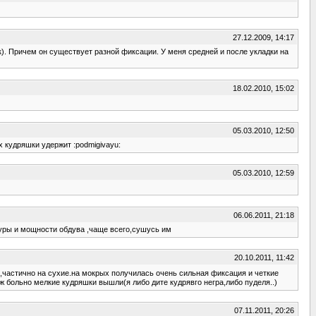
27.12.2009, 14:17
). Причем он существует разной фиксации. У меня средней и после укладки на
18.02.2010, 15:02
05.03.2010, 12:50
 кудряшки удержит :podmigivayu:
05.03.2010, 12:59
06.06.2011, 21:18
уры и мощности обдува ,чаще всего,сушусь им
20.10.2011, 11:42
,частично на сухие.на мокрых получилась очень сильная фиксация и четкие
больно мелкие кудряшки вышли(я либо дите кудрявго негра,либо пуделя..)
07.11.2011, 20:26