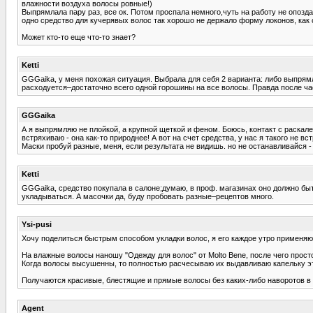
влажности воздуха волосы ровные!)
Выпрямлала пару раз, все ок. Потом проспала немного,чуть на работу не опозд
одно средство для кучерявых волос так хорошо не держало форму локонов, как 
Может кто-то еще что-то знает?
Ketti
GGGaika, у меня похожая ситуация. Выбрала для себя 2 варианта: либо выпрямл
расходуется–достаточно всего одной горошины на все волосы. Правда после ча
GGGaika
А я выпрямляю не плойкой, а крупной щеткой и феном. Боюсь, контакт с раскал
встряхиваю - она как-то природнее! А вот на счет средства, у нас я такого не в
Маски пробуй разные, меня, если результата не видишь. но не останавливайся -
Ketti
GGGaika, средство покупала в салоне;думаю, в проф. магазинах оно должно быт
укладываться. А масочки да, буду пробовать разные–рецептов много.
Ysi-pusi
Хочу поделиться быстрым способом укладки волос, я его каждое утро применяю
На влажные волосы наношу "Одежду для волос" от Molto Bene, после чего прос
Когда волосы высушенны, то полностью расчесываю их выдавливаю капельку э
Получаются красивые, блестящие и прямые волосы без каких-либо наворотов в 
Agent