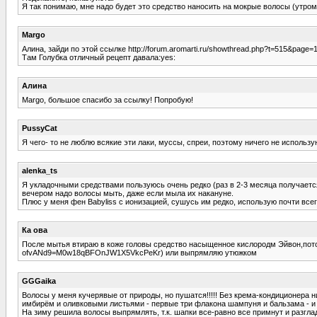
Я так понимаю, мне надо будет это средство наносить на мокрые волосы (утро
Margo
Алина, зайди по этой ссылке http://forum.aromarti.ru/showthread.php?t=515&page=
Там Голубка отличный рецепт давала:yes:
Алина
Margo, большое спасибо за ссылку! Попробую!
PussyCat
Я чего- то не люблю всякие эти лаки, муссы, спреи, поэтому ничего не использу
alenka_ts
Я укладочными средствами пользуюсь очень редко (раз в 2-3 месяца получается
вечером надо волосы мыть, даже если мыла их накануне.
Плюс у меня фен Babyliss с ионизацией, сушусь им редко, использую почти все
Ка ова
После мытья втираю в коже головы средство насыщенное кислородм Эйвон,потом
ofvANd9=M0w18qBFOnJW1X5VkcPeKr) или выпрямляю утюжком
GGGaika
Волосы у меня кучерявые от природы, но пушатся!!!!! Без крема-кондиционера н
имбирём и оливковыми листьями - первые три флакона шампуня и бальзама - и 
На зиму решила волосы выпрямлять, т.к. шапки все-равно все примнут и разглад