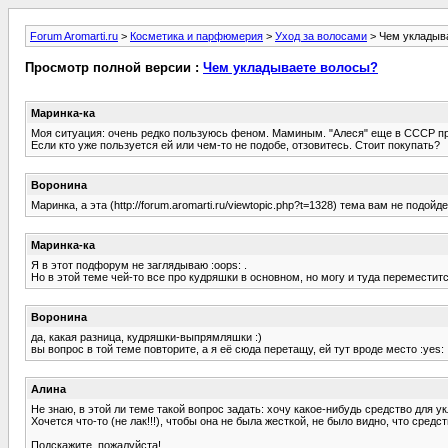
Forum Aromarti.ru
>
Косметика и парфюмерия
>
Уход за волосами
> Чем укладыв
Просмотр полной версии :
Чем укладываете волосы?
Маринка-ка
Моя ситуация: очень редко пользуюсь феном. Маминым. "Алеся" еще в СССР про
Если кто уже пользуется ей или чем-то не подобе, отзовитесь. Стоит покупать?
Воронина
Маринка, а эта (http://forum.aromarti.ru/viewtopic.php?t=1328) тема вам не подойд
Маринка-ка
Я в этот подфорум не заглядываю :oops: .
Но в этой теме чей-то все про кудряшки в основном, но могу и туда переместится
Воронина
да, какая разница, кудряшки-выпрямляшки :)
вы вопрос в той теме повторите, а я её сюда перетащу, ей тут вроде место :yes:
Алина
Не знаю, в этой ли теме такой вопрос задать: хочу какое-нибудь средство для укл
Хочется что-то (не лак!!!), чтобы она не была жесткой, не было видно, что средс
Подскажите, пожалуйста!