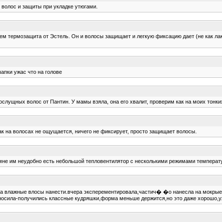
волос и защиты при укладке утюгами.
ем термозащита от Эстель. Он и волосы защищает и легкую фиксацию дает (не как лак
апки ужас что на голове
лущных волос от Пантин. У мамы взяла, она его хвалит, проверим как на моих тонких
к на волосах не ощущается, ничего не фиксирует, просто защищает волосы.
т,мне им неудобно есть небольшой тепловентилятор с несколькими режимами температ
 на влажные влосы нанести.вчера эксперементировала,частич� �о нанесла на мокрые
носила-получились классные кудряшки,форма меньше держится,но это даже хорошо,уж 