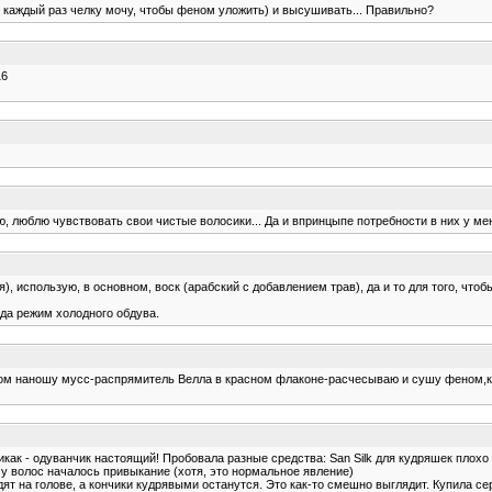
м каждый раз челку мочу, чтобы феном уложить) и высушивать... Правильно?
16
ю, люблю чувствовать свои чистые волосики... Да и впринцыпе потребности в них у меня
), использую, в основном, воск (арабский с добавлением трав), да и то для того, чт
гда режим холодного обдува.
 наношу мусс-распрямитель Велла в красном флаконе-расчесываю и сушу феном,концы 
икак - одуванчик настоящий! Пробовала разные средства: San Silk для кудряшек плохо
у волос началось привыкание (хотя, это нормальное явление)
ят на голове, а кончики кудрявыми останутся. Это как-то смешно выглядит. Купила с