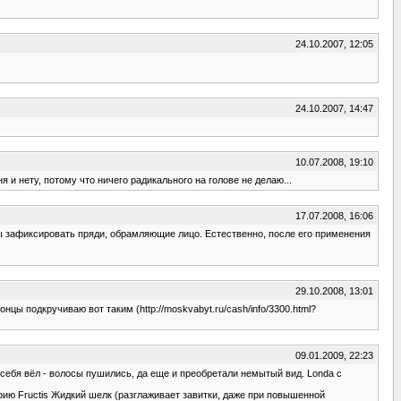
24.10.2007, 12:05
24.10.2007, 14:47
10.07.2008, 19:10
 и нету, потому что ничего радикального на голове не делаю...
17.07.2008, 16:06
обы зафиксировать пряди, обрамляющие лицо. Естественно, после его применения
29.10.2008, 13:01
подкручиваю вот таким (http://moskvabyt.ru/cash/info/3300.html?
09.01.2009, 22:23
 себя вёл - волосы пушились, да еще и преобретали немытый вид. Londa с
ерию Fructis Жидкий шелк (разглаживает завитки, даже при повышенной