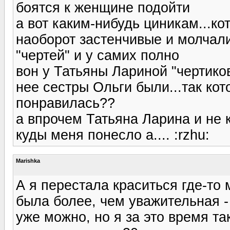
боятся к женщине подойти
а вот каким-нибудь циникам...ко
наоборот застенчивые и молчал
"чертей" и у самих полно
вон у Татьяны Лариной "чертиков
нее сестры Ольги были...так ко
понравилась??
а впрочем Татьяна Ларина и не к
куды меня понесло а.... :rzhu:
Marishka
А я перестала краситься где-то 
была более, чем уважительная -
уже можно, но я за это время та