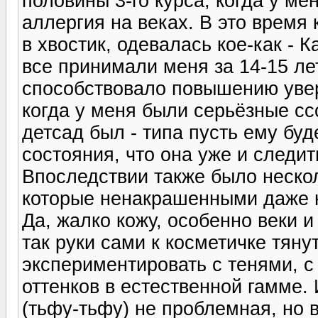
половины 3-го курса, когда у ме
аллергия на веках. В это время
в хвостик, одевалась кое-как - К
все принимали меня за 14-15 лет
способствовало повышению увер
когда у меня были серьёзные сс
детсад был - типа пусть ему буд
состояния, что она уже и следить
Впоследствии также было неско
которые ненакрашенными даже на
Да, жалко кожу, особенно веки и
так руки сами к косметичке тяну
экспериментировать с тенями, 
оттенков в естественной гамме.
(тьфу-тьфу) не проблемная, но в