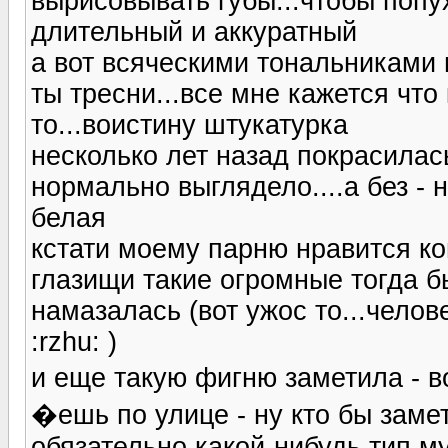
вырисовывать губы...чтобы попух
длительный и аккуратный
а вот всяческими тональниками 
ты тресни...все мне кажется что
то...воистину штукатурка
несколько лет назад покрасилас
нормально выглядело....а без - 
белая
кстати моему парню нравится ког
глазищи такие огромные тогда б
намазалась (вот ужос то...челов
:rzhu: )
и еще такую фигню заметила - 
�ешь по улице - ну кто бы замет
обязательно какой-нибудь тип м