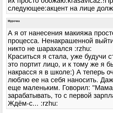
их просто обожаю:krasavica2:!П
следующее:акцент на лице долже
Мурочка
А я от нанесения макияжа прост
процесса. Ненакрашенной выйти 
никто не шарахался :rzhu:
Краситься я стала, уже будучи с
это портит лицо, и к тому же я 
накрасся я в школе:) А теперь 
люблю ее на себя наносить. Даж
еще маленьким. Говорил: "Мама,
зарабатывать, то с первой зарп
Ждём-c... :rzhu: