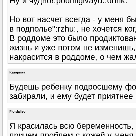
Ну и чудно!:podmigivayu::drink:
Но вот насчет всегда - у меня 
в подполье":rzhu:, не хочется к
В роддоме это было продиктован
жизнь и уже потом не изменишь,
накрасится в роддоме, о чем жа
Kатарина
Будешь ребенку подросшему фот
забирали, и ему будет приятнее
Fiordaliso
Я красилась всю беременность, 
причем проблем с кожей у меня 