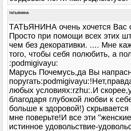
ТАТЬЯНИНА
ТАТЬЯНИНА очень хочется Вас от
Просто при помощи всех этих 
чем без декоративки. .... Мне к
того, чтобы себя полюбить, а п
:podmigivayu:
Марусь Почемусь,да Вы напрасн
поругать:podmigivayu:!Нет,прав
любых условиях:rzhu:.И скорее
благодаря глубокой любви к себ
больше к здоровой!) скрывается
мне поверьте!И все эти "женски
истинное удовольствие-удовол