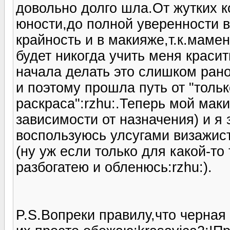
довольно долго шла.От жутких 
юности,до полной уверенности в
крайность и в макияже,т.к.мамен
будет никогда учить меня красит
начала делать это слишком ран
и поэтому прошла путь от "тольк
раскраса":rzhu:.Теперь мой маки
зависимости от назначения) и я 
воспользуюсь улсугами визажист
(ну уж если только для какой-то
разбогатею и обленюсь:rzhu:).
P.S.Вопреки правилу,что черная