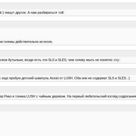
) пишут другое. А нам разбираться :roll:
и головы действительно исчезло.
ои бутыльки, везде есть эти SLS и SLES, чем голову мыть не понятно :cry:
с еще пробую детский шампунь Assisi от LUSH. Оба они не содержат SLS и SLES. :)
ьер Рико и тоника LUSH с чайным деревом. На первый любительский взгляд содрогани