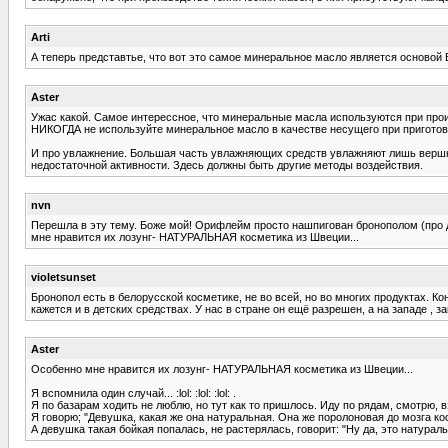
Arti
А теперь представтье, что вот это самое минеральное масло является основой
Aster
Ужас какой. Самое интерессное, что минеральные масла используются при прои
НИКОГДА не используйте минеральное масло в качестве несущего при пригото
И про увлажнение. Большая часть увлажняющих средств увлажняют лишь вершние 
недостаточной активности. Здесь должны быть другие методы воздействия.
nvn
Перешла в эту тему. Боже мой! Орифлейм просто нашпигован бронополом (про друг
мне нравится их лозунг- НАТУРАЛЬНАЯ косметика из Швеции...
violetsunset
Бронопол есть в белорусской косметике, не во всей, но во многих продуктах. К
кажется и в детских средствах. У нас в стране он ещё разрешен, а на западе , 
Aster
Особенно мне нравится их лозунг- НАТУРАЛЬНАЯ косметика из Швеции...
Я вспомнила один случай... :lol: :lol: :lol: .
Я по базарам ходить не люблю, но тут как то пришлось. Иду по рядам, смотрю,
Я говорю; "Девушка, какая же она натуральная. Она же поролоновая до мозга ко
А девушка такая бойкая попалась, не растерялась, говорит: "Ну да, это натуральный 