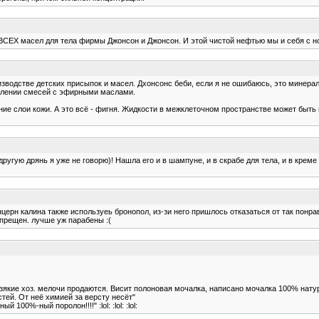
 ВСЕХ масел для тела фирмы Джонсон и Джонсон. И этой чистой нефтью мы и себя с 
зводстве детских присыпок и масел. Дхонсонс беби, если я не ошибаюсь, это минера
влении смесей с эфирными маслами.
слои кожи. А это всё - фигня. Жидкости в межклеточном пространстве может быть и 
ую дрянь я уже не говорю)! Нашла его и в шампуне, и в скрабе для тела, и в креме д
онцерн калина также используеь бронопол, из-зи него пришлось отказаться от так понр
запрещен. лучше уж парабены :(
 взякие хоз. мелочи продаются. Висит полоновая мочалка, написано мочалка 100% нату
стей. От неё химией за версту несёт"
100%-ный поролон!!!!" :lol: :lol: :lol: