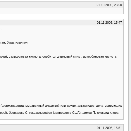
21.10.2005, 23:50
01.11.2005, 15:47
.
ан, бура, илантон.
а), салициловая кислота, сорбитол ,этиловый спирт, аскорбиновая кислота,
(формальдегид, муравьиный альдегид) или других альдегидов, денатурирующих
pol), бронидокс С, гексахлорофен (запрещен в США), димол П, диоксид хлора,
01.11.2005, 15:51