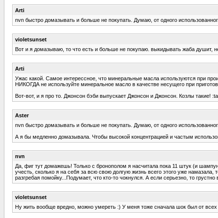
Arti
nvn быстро домазывать и больше не покупать. Думаю, от одного использованног
violetsunset
Вот и я домазываю, то что есть и больше не покупаю. выкидывать жаба душит, не
Arti
Ужас какой. Самое интерессное, что минеральные масла используются при прои
НИКОГДА не используйте минеральное масло в качестве несущего при пригото
Вот-вот, и я про то. Джонсон бэби выпускает Джонсон и Джонсон. Козлы такие! :t
Aster
nvn быстро домазывать и больше не покупать. Думаю, от одного использованног
А я бы медленно домазывала. Чтобы высокой концентрацией и частым использова
nvn
Да, фиг тут домажешь! Только с бронополом я насчитала пока 11 штук (и шампуни
учесть, сколько я на себя за всю свою долгую жизнь всего этого уже намазала, 
разгребая помойку...Подумает, что кто-то чокнулся. А если серьезно, то грустно в
violetsunset
Ну жить вообще вредно, можно умереть :) У меня тоже сначала шок был от всех