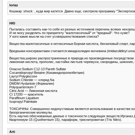
loriaz
Кошмар :shock: , куда мир катится. Давно еще, смотрела программу "Экспертиз
НЮ
Пыталась составить как-то себе из разных источников перечень всяких нехорош
И не могу разделить по приоритету "малотоксичный" от "вредный". Что хуже?
У кого какие мысли на счет усовершенствования списка?
Вещества малотоксичные и нетоксичные:Борная кислота, бензиловый спирт, пара
Вредными консервантами считаются:имидазолидин-мочевина (imidazolidinyl urea
Вещества,широко распространенные в природе,но произведенные посредством хи
лимонная кислота, прополис, настойки листьев черемухи, смородины, шиконин,
Опасно:Sodium C12-13 Pareth Sulfate
Cocamidopropyl Betaine (Кокамидопропилбетаин)
Layryl Polyglucose
Sodium Chloride — хлорид Na
DMDM Hydantoin (Формалин)
Polyquarternium-7
Citric Acid — Лимонная кислота
CI 17200 — краситель
Paraffinum Liquidum
Isopropyl Palmitate
ТОКСИЧНЫ: Совершенно недопустимым является использование в качестве конс
биоорганические молекулы.
Есть научно-обоснованные данные о токсичности следующих веществ:Ирганаз ДР3
Квартениум-15 (Quothernium-15), параформ, триснитрометан (Tris Nitro).
Arti