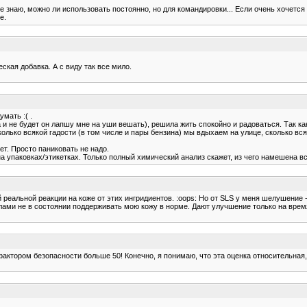
 знаю, можно ли использовать постоянно, но для командировки... Если очень хочется 
е.
кая добавка. А с виду так все мило.
мать :( .
и не будет он лапшу мне на уши вешать), решила жить спокойно и радоваться. Так как
олько всякой гадости (в том числе и пары бензина) мы вдыхаем на улице, сколько всяк
ет. Просто паниковать не надо.
на упаковках/этикетках. Только полный химический анализ скажет, из чего намешена вс
 реальной реакции на коже от этих ингридиентов. :oops: Но от SLS у меня шелушение
ми не в состоянии поддерживать мою кожу в норме. Дают улучшение только на время 
с фактором безопасности больше 50! Конечно, я понимаю, что эта оценка относительная,