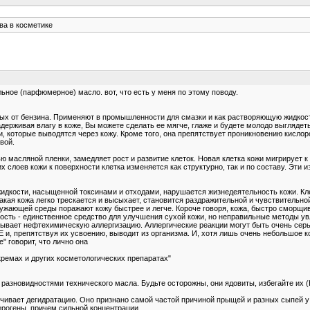
ва в косметике
ьное (парфюмерное) масло. вот, что есть у меня по этому поводу.
ных от бензина. Применяют в промышленности для смазки и как растворяющую жидкост
адерживая влагу в коже, Вы можете сделать ее мягче, глаже и будете молодо выглядеть
ти, которые выводятся через кожу. Кроме того, она препятствует проникновению кислор
вой.
 масляной пленки, замедляет рост и развитие клеток. Новая клетка кожи мигрирует к
х слоев кожи к поверхности клетка изменяется как структурно, так и по составу. Эт
идкости, насыщенной токсинами и отходами, нарушается жизнедеятельность кожи. Кле
кая кожа легко трескается и высыхает, становится раздражительной и чувствительно
ающей среды поражают кожу быстрее и легче. Короче говоря, кожа, быстро сморщива
дкость - единственное средство для улучшения сухой кожи, но неправильные методы 
ызывает нефтехимическую аллергизацию. Аллергические реакции могут быть очень серье
и, препятствуя их усвоению, выводит из организма. И, хотя лишь очень небольшое ко
" говорит, что лично она
кремах и других косметологических препаратах"
разновидностями технического масла. Будьте осторожны, они ядовиты, избегайте их (
чивает дегидратацию. Оно признано самой частой причиной прыщей и разных сыпей у
ерогены, причем сильной концентрации.