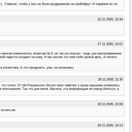
:) . Главное, чтобы у вас не было раздражения на грейпфрут. И парфюм их не
25.11.2005, 15:34
27.11.2005, 10:07
 многие компоненты, включая SLS, не так уж опасны - ведь они кратковркменно
ой гадости оседает на кожу. И мы носим это на/в себе целый день. И ничего.
я косметика. А это проделать, увы, не возможно.
28.11.2005, 11:35
 - это точно. От Ив Рошевского Serum овал лифтинг у мужа прышики появились.
впитывания. Так что для меня, Macena, эта информация не повод бояться, а
28.11.2005, 15:09
 но все же.
28.11.2005, 16:13