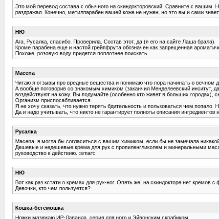
Это мой перевод состава с обычного на скиндокторовский. Сравните с вашим. Не
раздражал. Конечно, метилпарабен вашей коже не нужен, но это вы и сами знает
НЮ
Ага, Русалка, спасибо. Проверила. Состав этот, да (я его на сайте Лаша брала).
Кроме парабена еще и настой грейпфрута обозначен как запрещенная ароматичес
Похоже, розовую воду придется поплотнее поискать.
Macena
Читаю я отзывы про вредные вещества и понимаю что пора начинать о вечном ду
А вообще поговорив со знакомым химиком (заканчил Менделеевский инситут, да 
воздействуют на кожу. Вы подумайте (особенно кто живет в больших городах), ск
Организм приспосабливается.
Я не хочу сказать, что нужно терять бдительность и пользоваться чем попало. Н
Да и надо учитывать, что никто не гарантирует полноты описания ингредиентов 
Русалка
Macena, я могла бы согласиться с вашим химиком, если бы не замечала никакой
Дешевые и недешевые крема для рук с пропиленгликолем и минеральными масла
руководство к действию. :smart:
НЮ
Вот как раз кстати о кремах для рук-ног. Опять же, на скиндокторе нет кремов 
Девочки, кто чем пользуется?
Кошка-бегемошка
Ножки мазюкаю ИР-Лаванда, серия для ного и Эйвонским скрабиком.