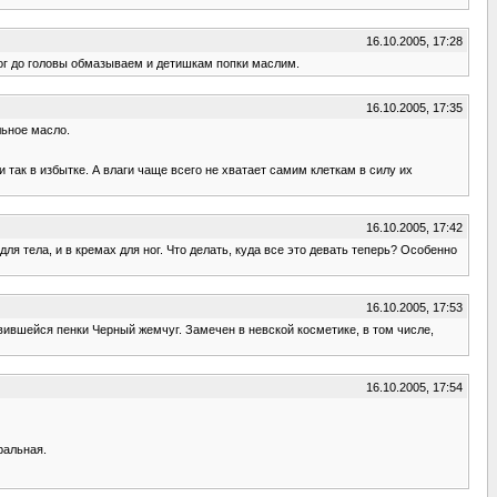
16.10.2005, 17:28
ног до головы обмазываем и детишкам попки маслим.
16.10.2005, 17:35
льное масло.
так в избытке. А влаги чаще всего не хватает самим клеткам в силу их
16.10.2005, 17:42
ля тела, и в кремах для ног. Что делать, куда все это девать теперь? Особенно
16.10.2005, 17:53
авившейся пенки Черный жемчуг. Замечен в невской косметике, в том числе,
16.10.2005, 17:54
ральная.