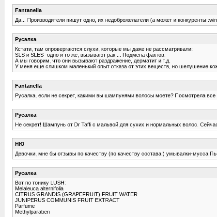
Fantanella
Да... Производители пишут одно, их недоброжелатели (а может и конкуренты :wink:
Русалка
Кстати, там опровергаются слухи, которые мы даже не рассматривали:
SLS и SLES -одно и то же, вызывают рак ... Подмена фактов.
А мы говорим, что они вызывают раздражение, дерматит и т.д.
У меня еще слишком маленький опыт отказа от этих веществ, но шелушение кож
Fantanella
Русалка, если не секрет, какими вы шампунями волосы моете? Посмотрела все св
Русалка
Не секрет! Шампунь от Dr Taffi c мальвой для сухих и нормальных волос. Сейча
НЮ
Девочки, мне бы отзывы по качеству (по качеству состава!) умывалки-мусса П
Русалка
Вот по тонику LUSH:
Melaleuca alternifolia
CITRUS GRANDIS (GRAPEFRUIT) FRUIT WATER
JUNIPERUS COMMUNIS FRUIT EXTRACT
Parfume
Methylparaben