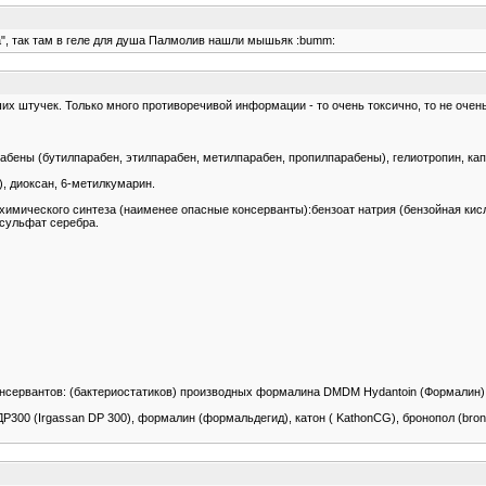
а", так там в геле для душа Палмолив нашли мышьяк :bumm:
их штучек. Только много противоречивой информации - то очень токсично, то не очень
бены (бутилпарабен, этилпарабен, метилпарабен, пропилпарабены), гелиотропин, капт
), диоксан, 6-метилкумарин.
мического синтеза (наименее опасные консерванты):бензоат натрия (бензойная кислот
 сульфат серебра.
ервантов: (бактериостатиков) производных формалина DMDM Hydantoin (Формалин) 
00 (Irgassan DP 300), формалин (формальдегид), катон ( KathonCG), бронопол (brono