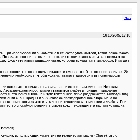
PDA
16.10.2005, 17:18
ь. При использовании в косметике в качестве увлажнителя, техническое масло
. Правда же состоит в том, что пленка из технического масла задерживает не
ода. Кожа - это живой дышащий орган, который нуждается в кислороде. И когда в
 поверхности, где она отшелушивается и смывается. Этот процесс занимает 20
и изменения необходимы, чтобы кожа оставалась здоровой и выполняла роль
тки перестают нормально развиваться, и их рост замедляется. Незрелые
й. Из-за замедления роста кожа становится слабее и тоньше. Природные
ется, становится тоньше и чувствительнее, легко раздражается. Молодой вид
увлажнения очень вредны и вызывают ее преждевременное старение, а не
зные, приводящие к артриту, мигрени, гиперкинезу, эпилепсии и диабету. При
личество способно проникнуть сквозь кожу, тенденция эта настолько опасна,
Hampton).
 женщин, использующих косметику на техническом масле (Chase). Было