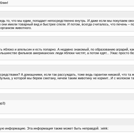
блин!
ведь то, что мы едим, попадает непосредственно внутрь. И даже если мы покупаем овощ
они имели товарный вид и быстрее спели. И потом, всегда считалось, что печень – по
 организм животного.
 яблоко и апельсин и есть попарно. А недавно знакомый, по образованию аграрий, как
ольшинстве фильмов американских люди яблоки чистят, а потом едят... Ужас просто бер
 средствами? А домашними, если так рассуждать, тоже ведь гарантии никакой, что та 
булька, у которой мы берем сметану, ничем таким животину не кормит...И с молоком так
hp3)
ную информацию. Эта информация также может быть неправдой. :wink: