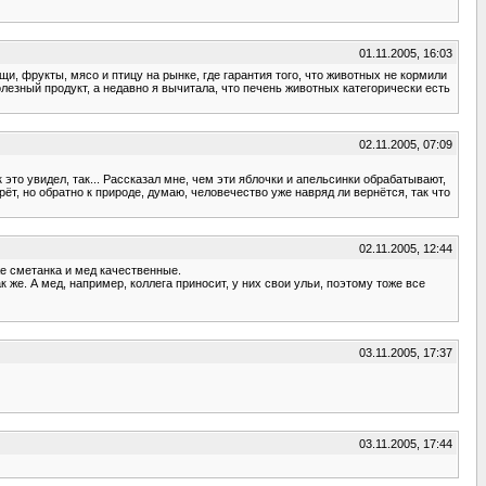
01.11.2005, 16:03
и, фрукты, мясо и птицу на рынке, где гарантия того, что животных не кормили
лезный продукт, а недавно я вычитала, что печень животных категорически есть
02.11.2005, 07:09
 это увидел, так... Рассказал мне, чем эти яблочки и апельсинки обрабатывают,
ёт, но обратно к природе, думаю, человечество уже навряд ли вернётся, так что
02.11.2005, 12:44
же сметанка и мед качественные.
 же. А мед, например, коллега приносит, у них свои ульи, поэтому тоже все
03.11.2005, 17:37
03.11.2005, 17:44