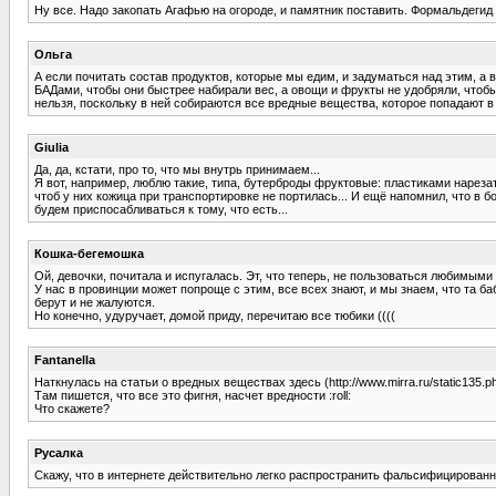
Ну все. Надо закопать Агафью на огороде, и памятник поставить. Формальдегид 
Ольга
А если почитать состав продуктов, которые мы едим, и задуматься над этим, а 
БАДами, чтобы они быстрее набирали вес, а овощи и фрукты не удобряли, чтобы 
нельзя, поскольку в ней собираются все вредные вещества, которое попадают в
Giulia
Да, да, кстати, про то, что мы внутрь принимаем...
Я вот, например, люблю такие, типа, бутерброды фруктовые: пластиками нарезать
чтоб у них кожица при транспортировке не портилась... И ещё напомнил, что в б
будем приспосабливаться к тому, что есть...
Кошка-бегемошка
Ой, девочки, почитала и испугалась. Эт, что теперь, не пользоваться любимыми
У нас в провинции может попроще с этим, все всех знают, и мы знаем, что та ба
берут и не жалуются.
Но конечно, удуручает, домой приду, перечитаю все тюбики ((((
Fantanella
Наткнулась на статьи о вредных веществах здесь (http://www.mirra.ru/static135.p
Там пишется, что все это фигня, насчет вредности :roll:
Что скажете?
Русалка
Скажу, что в интернете действительно легко распространить фальсифицирован