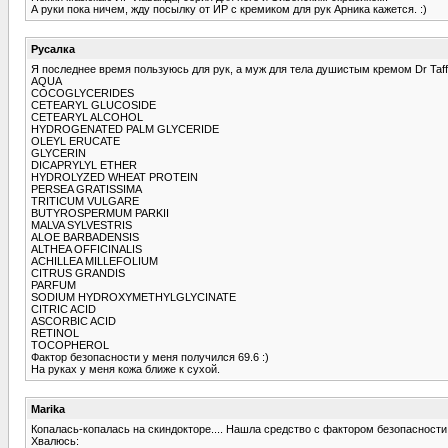
А руки пока ничем, жду посылку от ИР с кремиком для рук Арника кажется. :)
Русалка
Я последнее время пользуюсь для рук, а муж для тела душистым кремом Dr Taffi 
AQUA
COCOGLYCERIDES
CETEARYL GLUCOSIDE
CETEARYL ALCOHOL
HYDROGENATED PALM GLYCERIDE
OLEYL ERUCATE
GLYCERIN
DICAPRYLYL ETHER
HYDROLYZED WHEAT PROTEIN
PERSEA GRATISSIMA
TRITICUM VULGARE
BUTYROSPERMUM PARKII
MALVA SYLVESTRIS
ALOE BARBADENSIS
ALTHEA OFFICINALIS
ACHILLEA MILLEFOLIUM
CITRUS GRANDIS
PARFUM
SODIUM HYDROXYMETHYLGLYCINATE
CITRIC ACID
ASCORBIC ACID
RETINOL
TOCOPHEROL
Фактор безопасности у меня получился 69.6 :)
На руках у меня кожа ближе к сухой.
Marika
Копалась-копалась на скиндокторе.... Нашла средство с фактором безопасности 9
Хвалюсь: