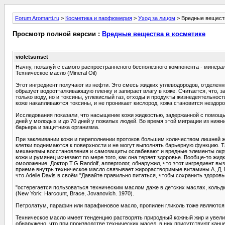
Forum Aromarti.ru
>
Косметика и парфюмерия
>
Уход за лицом
> Вредные вещест
Просмотр полной версии :
Вредные вещества в косметике
violetsunset
Начну, пожалуй с самого распространненого бесполезного компонента - минерал
Техническое масло (Mineral Oil)
Этот ингредиент получают из нефти. Это смесь жидких углеводородов, отделен
образует водоотталкивающую пленку и запирает влагу в коже. Считается, что, з
только воду, но и токсины, углекислый газ, отходы и продукты жизнедеятельнос
коже накапливаются токсины, и не проникает кислород, кожа становится нездоро
Исследования показали, что насыщение кожи жидкостью, задержанной с помощью
дней у молодых и до 70 дней у пожилых людей. Во время этой миграции из нижни
барьера и защитника организма.
При заклеивании кожи и переполнении протоков большим количеством лишней ж
клетки поднимаются к поверхности и не могут выполнять барьерную функцию. Та
механизмы восстановления и самозащиты ослабевают и вредные элементы окруж
кожи и румянец исчезают по мере того, как она теряет здоровье. Вообще-то жи
омоложение. Доктор T.G.Randolf, аллерголог, обнаружил, что этот ингредиент в
приеме внутрь техническое масло связывает жирорастворимые витамины А, Д, Е 
что Adelle Davis в своём "Давайте правильно питаться, чтобы сохранить здоровье
"остерегается пользоваться техническим маслом даже в детских маслах, кольд
(New York: Harcount, Brace, Jovanovich. 1970).
Петролатум, парафин или парафиновое масло, пропилен гликоль тоже являются 
Техническое масло имеет тенденцию растворять природный кожный жир и увели
обнаружено, что при производстве технических масел, в них присутствуют канц