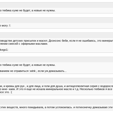
о тюбика хуже не будет, а новые не нужны.
 могу :!:
зводстве детских присыпок и масел. Дхонсонс беби, если я не ошибаюсь, это минера
влении смесей с эфирными маслами.
akego1:
о тюбика хуже не будет, а новые не нужны.
нием не отравиться :wink:, если уж домазывать...
, и кремы для рук , и для лица, и гели для душа, и антицеллюлитная серия с водоросл
то мне- каюк. И это я еще не искала минеральное масло и т.д. Несколько тюбиков я вс
се это. :(
 этих веществ, много покидывала, а потом успокоилась. и потихонечку домазываю эти