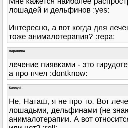
Мне кажется наиболее распрост
лошадей и дельфинов :yes:
Интересно, а вот когда для лече
тоже анималотерапия? :repa:
Воронина
лечение пиявками - это гирудоте
а про пчел :dontknow:
Sunnyel
Не, Наташ, я не про то. Вот ле
лошадьми, дельфинами (не знаю 
анималотерапии. А вот относитс
или нет? :roll: