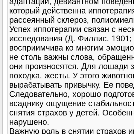
адаптации, девиантном поведени
который действенна иппотерапия
рассеянный склероз, полиомиели
Успех иппотерапии связан с нес
исследования (Д. Филлис, 1901; 
восприимчива ко многим эмоцио
не столь важны слова, обращенн
они произносятся. Для лошади 
походка, жесты. У этого животн
вырабатывать привычку. Ее пове
Следовательно, хорошо подгото
всаднику ощущение стабильнос
снятия страхов у детей. Особенн
нарушено.
Важную роль в снятии страхов и