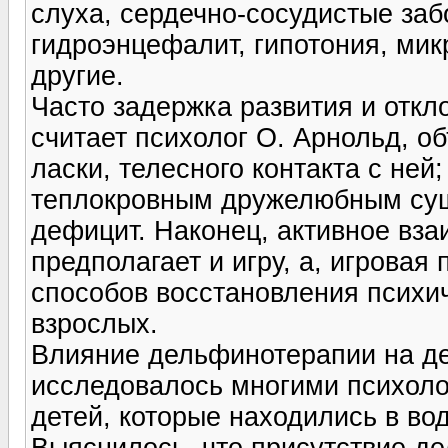
слуха, сердечно-сосудистые за
гидроэнцефалит, гипотония, мик
другие.
Часто задержка развития и отк
считает психолог О. Арнольд, о
ласки, телесного контакта с не
теплокровным дружелюбным сущ
дефицит. Наконец, активное вз
предполагает и игру, а, игровая
способов восстановления психиче
взрослых.
Влияние дельфинотерапии на де
исследовалось многими психоло
детей, которые находились в во
Выяснилось, что присутствие д