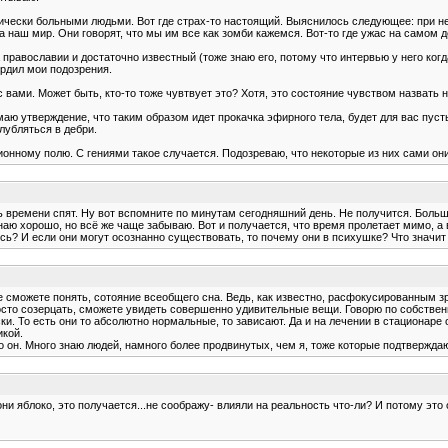
чески больными людьми. Вот где страх-то настоящий. Выяснилось следующее: при нек
а наш мир. Они говорят, что мы им все как зомби кажемся. Вот-то где ужас на самом д
 православии и достаточно известный (тоже знаю его, потому что интервью у него когд
ердил мои подозрения.
с вами. Может быть, кто-то тоже чувтвует это? Хотя, это состояние чувством назвать 
думаю утверждение, что таким образом идет прокачка эфирного тела, будет для вас пус
глубляться в дебри.
онному полю. С гениями такое случается. Подозреваю, что некоторые из них сами они
сть времени спят. Ну вот вспомните по минутам сегодняшний день. Не получится. Бол
наю хорошо, но всё же чаще забываю. Вот и получается, что время пролетает мимо, а
ались? И если они могут осознанно существовать, то почему они в психушке? Что знач
корее сможете понять, сотояние всеобщего сна. Ведь, как известно, расфокусированны
росто созерцать, сможете увидеть совершенно удивительные вещи. Говорю по собствен
ски. То есть они то абсолютно нормальные, то зависают. Да и на лечении в стационаре 
икой.
ько он. Много знаю людей, намного более продвинутых, чем я, тоже которые подтвержда
дони яблоко, это получается...не соображу- влияли на реальность что-ли? И потому это о