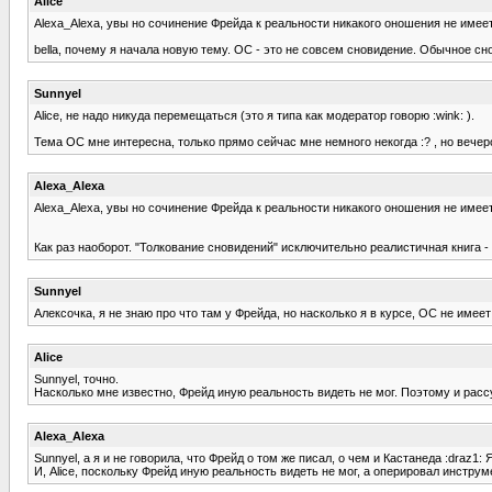
Alice
Alexa_Alexa, увы но сочинение Фрейда к реальности никакого оношения не имеет
bella, почему я начала новую тему. ОС - это не совсем сновидение. Обычное сн
Sunnyel
Alice, не надо никуда перемещаться (это я типа как модератор говорю :wink: ).
Тема ОС мне интересна, только прямо сейчас мне немного некогда :? , но вечер
Alexa_Alexa
Alexa_Alexa, увы но сочинение Фрейда к реальности никакого оношения не имеет
Как раз наоборот. "Толкование сновидений" исключительно реалистичная книга - 
Sunnyel
Алексочка, я не знаю про что там у Фрейда, но насколько я в курсе, ОС не имеет
Alice
Sunnyel, точно.
Насколько мне известно, Фрейд иную реальность видеть не мог. Поэтому и расс
Alexa_Alexa
Sunnyel, а я и не говорила, что Фрейд о том же писал, о чем и Кастанеда :draz1:
И, Alice, поскольку Фрейд иную реальность видеть не мог, а оперировал инструм