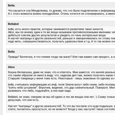
Bella
Что касается сна Менделеева, то думаю, что это было подключение к информаци
А с этого момента можно поподробнее. Очень хочется не сгенерировать, а имен
Bellabel
bella, есть много практик, которые занимаются развитием таких качеств.
Alice, мы по-моему одни и те же вещи называем противоположными именами :wink:
добиться совсем других результатов и увидеть оч-чень интересные вещи.
А насчёт матрицы и других реальностей, раньше я заморачивалась по этому пов
надо жить, совершенствоваться, получать удовольствие и т.д. А то так можно о
Bella
Правда? Беллочка, я что гениев тогда так мало? Или там важен сам процесс, а н
Alice
Кошка-бегемошка, даже не знаю, что и ответить. Мне кажется, что меняя реаль
что таким образом он имел в виду, что, наделав дел там, можно получить какие-
Старшие товарищи у меня тоже есть. Некоторые - лишь знакомые по одному из
bella, считывать информацию из инф. поля Земли могут либо гении, либо яснови
"взять небо штурмом". Впрочем, видение, это дар сомнительный. Поверьте. Мен
развивать что-либо, подумайте, а оно вам надо.
Bellabel, не знаю, говорим ли мы об одних и тех же вещах или нет. :) Скажу то
допускаю, что они есть.
Насчет "матрицы" и других реальностей. То что вы послали это куда подальше, 
спите, пытаетесь проснуться, но не можете? Когда у вас наступит такое состо