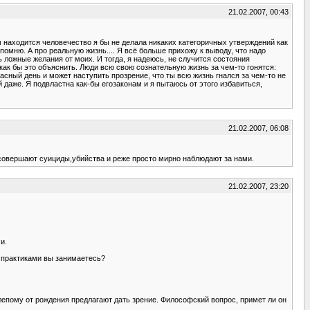
21.02.2007, 00:43
м находится человечество я бы не делала никаких категоричных утверждений как
помню. А про реальную жизнь.... Я всё больше прихожу к выводу, что надо
 ложные желания от моих. И тогда, я надеюсь, не случится состояния
у как бы это объяснить. Люди всю свою сознательную жизнь за чем-то гонятся:
расный день и может наступить прозрение, что ты всю жизнь гнался за чем-то не
 даже. Я подвластна как-бы егозаконам и я пытаюсь от этого избавиться,
21.02.2007, 06:08
 совершают суициды,убийства и реже просто мирно наблюдают за нами.
21.02.2007, 23:20
и.
о практиками вы занимаетесь?
 слепому от рождения предлагают дать зрение. Философский вопрос, примет ли он