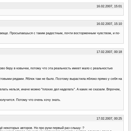
16.02.2007, 15:01
16.02.2007, 15:10
ясающе. Просыпаешься с таким радостным, почти восторженным чувством, и по-
17.02.2007, 00:18
ово беру в ковычки, потому что эта реальность имеет мало с реальностью
ктовыми рядами. Яблок там не было. Поэтому вырастила яблоко прямо у себя на
лать нельзя, иначе можно "плохих дел наделать". А каких не сказали. Впрочем,
получится. Потому что очень хочу знать.
17.02.2007, 00:25
щё некоторых авторов. Но про руки первый раз слышу :?