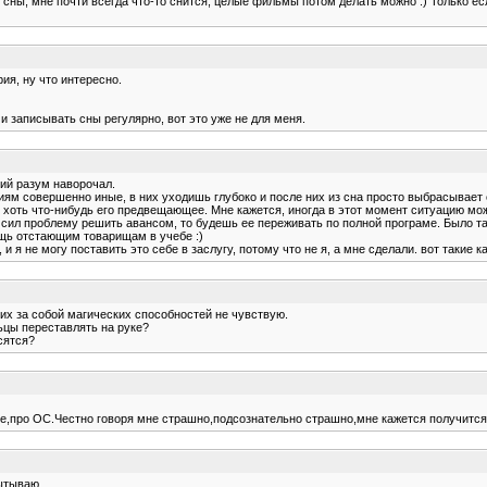
лю сны, мне почти всегда что-то снится, целые фильмы потом делать можно :) Только 
ия, ну что интересно.
и записывать сны регулярно, вот это уже не для меня.
ий разум наворочал.
ниям совершенно иные, в них уходишь глубоко и после них из сна просто выбрасывае
ся хоть что-нибудь его предвещающее. Мне кажется, иногда в этот момент ситуацию мо
сил проблему решить авансом, то будешь ее переживать по полной програме. Было такое
ощь отстающим товарищам в учебе :)
 я не могу поставить это себе в заслугу, потому что не я, а мне сделали. вот такие к
аких за собой магических способностей не чувствую.
ьцы переставлять на руке?
сятся?
не,про ОС.Честно говоря мне страшно,подсознательно страшно,мне кажется получится
пытываю.