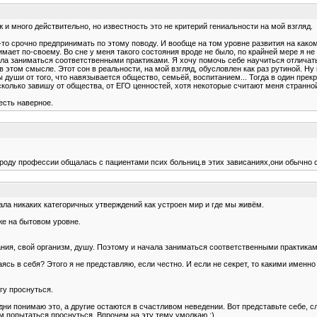
 и много действительно, но известность это не критерий гениальности на мой взгляд.
о-то срочно предпринимать по этому поводу. И вообще на том уровне развития на како
ает по-своему. Во сне у меня такого состояния вроде не было, по крайней мере я не 
ала заниматься соответственными практиками. Я хочу помочь себе научиться отличать
 в этом смысле. Этот сон в реальности, на мой взгляд, обусловлен как раз рутиной. Н
 души от того, что навязывается общество, семьёй, воспитанием... Тогда в один прек
сколько завишу от общества, от ЕГО ценностей, хотя некоторые считают меня странной
 есть наверное.
 роду профессии общалась с пациентами псих больниц.в этих зависаниях,они обычно
ала никаких категоричных утверждений как устроен мир и где мы живём.
аже на бытовом уровне.
ания, свой организм, душу. Поэтому и начала заниматься соответственными практикам
аясь в себя? Этого я не представляю, если честно. И если не секрет, то какими именн
огу проснуться.
о одни понимаю это, а другие остаются в счастливом неведении. Вот представьте себе,
том попытаться проснуться. Впрочем на эту тему умолкаю :) .