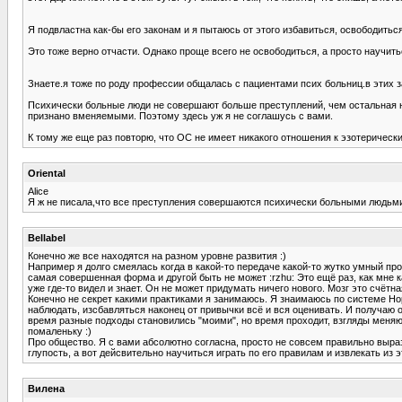
Я подвластна как-бы его законам и я пытаюсь от этого избавиться, освободиться
Это тоже верно отчасти. Однако проще всего не освободиться, а просто научить
Знаете.я тоже по роду профессии общалась с пациентами псих больниц.в этих 
Психически больные люди не совершают больше преступлений, чем остальная 
признано вменяемыми. Поэтому здесь уж я не соглашусь с вами.
К тому же еще раз повторю, что ОС не имеет никакого отношения к эзотерическ
Oriental
Alice
Я ж не писала,что все преступления совершаются психически больными людьми
Bellabel
Конечно же все находятся на разном уровне развития :)
Например я долго смеялась когда в какой-то передаче какой-то жутко умный пр
самая совершенная форма и другой быть не может :rzhu: Это ещё раз, как мне к
уже где-то видел и знает. Он не может придумать ничего нового. Мозг это счётна
Конечно не секрет какими практиками я занимаюсь. Я знаимаюсь по системе Нор
наблюдать, изсбавляться наконец от привычки всё и вся оценивать. И получаю о
время разные подходы становились "моими", но время проходит, взгляды меня
помаленьку :)
Про общество. Я с вами абсолютно согласна, просто не совсем правильно выра
глупость, а вот дейсвительно научиться играть по его правилам и извлекать из
Вилена