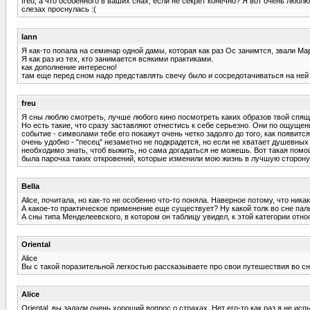
freu, а что особенного в ваших снах, если не секрет конечно? Я вот очень люб
слезах проснулась :(
lann
Я как-то попала на семинар одной дамы, которая как раз Ос занимтся, звали Мар
Я как раз из тех, кто занимается всякими практиками.
как дополнение интересно!
там еще перед сном надо представлять свечу было и сосредотачиваться на ней 
freu
Я сны люблю смотреть, лучше любого кино посмотреть каких образов твой спящ
Но есть такие, что сразу заставляют отнестись к себе серьезно. Они по ощуще
событие - символами тебе его покажут очень четко задолго до того, как появит
очень удобно - "песец" незаметно не подкрадется, но если не хватает душевных 
необходимо знать, чтоб выжить, но сама догадаться не можешь. Вот такая пом
была парочка таких откровений, которые изменили мою жизнь в лучшую сторону, и
Bella
Alice, почитала, но как-то не особенно что-то поняла. Наверное потому, что ник
А какое-то практическое применение еще существует? Ну какой толк во сне пал
А сны типа Менделеевского, в котором он таблицу увидел, к этой категории отно
Oriental
Alice
Вы с такой поразительной легкостью рассказываете про свои путешествия во с
Alice
Oriental, вы задали очень хороший вопрос о страхах. Нет его-то как раз я не ис