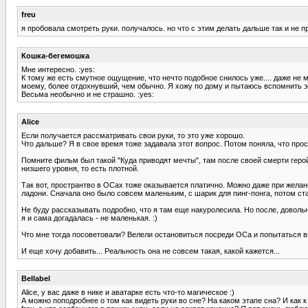
freu
я пробовала смотреть руки. получалось. но что с этим делать дальше так и не пр
Кошка-бегемошка
Мне интересно. :yes:
К тому же есть смутное ощущение, что нечто подобное снилось уже.... даже н
моему, более отдохнувший, чем обычно. Я хожу по дому и пытаюсь вспомнить эт
Весьма необычно и не страшно. :yes:
Alice
Если получается рассматривать свои руки, то это уже хорошо.
Что дальше? Я в свое время тоже задавала этот вопрос. Потом поняла, что про
Помните фильм был такой "Куда приводят мечты", там после своей смерти герой
низшего уровня, то есть плотной.
Так вот, пространтво в ОСах тоже оказывается платично. Можно даже при жела
ладони. Сначала оно было совсем маленьким, с шарик для пинг-понга, потом ста
Не буду рассказывать подробно, что я там еще накуролесила. Но после, довольн
я и сама догадалась - не маленькая. :)
Что мне тогда посоветовали? Велели остановиться посреди ОСа и попытаться вгл
И еще хочу добавить... Реальность она не совсем такая, какой кажется...
Bellabel
Alice, у вас даже в нике и аватарке есть что-то магическое :)
А можно поподробнее о том как видеть руки во сне? На каком этапе сна? И как 