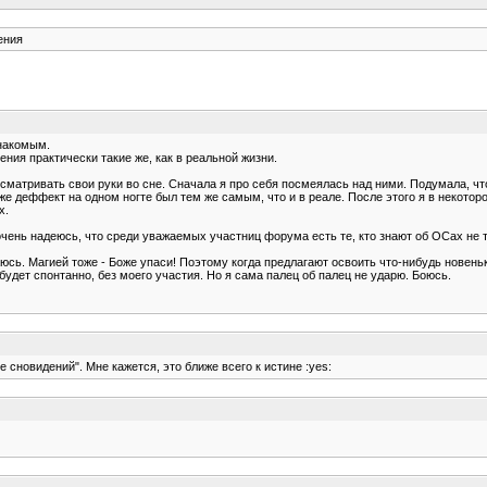
ения
знакомым.
ния практически такие же, как в реальной жизни.
матривать свои руки во сне. Сначала я про себя посмеялась над ними. Подумала, что 
же деффект на одном ногте был тем же самым, что и в реале. После этого я в некотор
х.
очень надеюсь, что среди уважаемых участниц форума есть те, кто знают об ОСах не т
аюсь. Магией тоже - Боже упаси! Поэтому когда предлагают освоить что-нибудь нове
будет спонтанно, без моего участия. Но я сама палец об палец не ударю. Боюсь.
е сновидений". Мне кажется, это ближе всего к истине :yes: