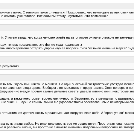
онному полю. С гениями такое случается. Подозреваю, что некоторые из них сами они
но считать уже готовое. Вот если бы этому научиться. Это возможно?
 Я имею ввиду, что когда человек живёт на автопилоте он ничего вокруг не замечает.
оду, теперь послала всю эту фигню куда подальше :)
чень много времени потерять даром изучая вопросы типа "есть-ли жизнь на марсе" сидя
е результат?
ность там, здесь мы ничего не меняем. Но один знакомый "астролетчик" убеждал меня 
то негативные плоды здесь. В общем этот механизм я представляю. Хотя не верю в него
 форумов (но между прочим самые дельные советы давали именно они), некоторые зн
дящие, а также некоторые творческие личности. Вероятно, есть методики по развитию 
ьше знаешь - лучше спишь. Лично я с удовольствием рассталась бы с некоторыми сво
лько, что активная деятельность в реале мешает погружению в себя. А "проснуться" мо
ваш путь и ваш выбор. Но иная реальность все же существует. Просто вам она пока не
яние в реальной жизни, вы просто не сможете никакими подобными вопросами не замор