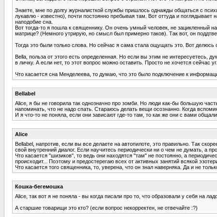
Знаете, мне по долгу журналисткой службы пришлось однажды общаться с психи
лукавлю - известно), почти постоянно пребывая там. Вот оттуда и поглядывает н
наподобие сна.
Вот тогда-то я пошла к священнику. Он очень умный человек, не зацикленный на
матрице? (Немного утрирую, но смысл был примерно таков). Так вот, он поддтв
Тогда это были только слова. Но сейчас я сама стала ощущать это. Вот делюсь 
Bella, польза от этого есть определенная. Но если вы этим не интересуетесь, 
в личку. А если нет, то этот вопрос можно оставить. Просто не хочется сейчас у
Что касается сна Менделеева, то думаю, что это было подключение к информаци
Bellabel
Alice, я бы не говорила так однозначно про зомби. Но люди как-бы большую ча
напоминать, что не надо спать. Стараюсь делать вещи осознанно. Когда вспоми
И я что-то не поняла, если они зависают где-то там, то как же они с вами общ
Alice
Bellabel, напротив, если вы все делаете на автопилоте, это правильно. Так с
свой внутренний диалог. Если научитесь периодически ни о чем не думать, а п
Что касается "шизиков", то ведь они находятся "там" не постоянно, а периодиче
происходит... Поэтому и предостерегаю всех от активных занятий всякой эзотер
Что касается того священника, то, уверена, что он знал наверняка. Да и не тол
Кошка-бегемошка
Alice, так вот я не поняла - вы когда писали про то, что образовали у себя на ла
А старшие товарищи это кто? (если вопрос некорректен, не отвечайте :?)