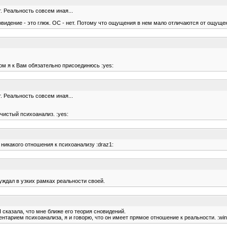
. Реальность совсем иная...
овидение - это глюк. ОС - нет. Потому что ощущения в нем мало отличаются от ощущен
ом я к Вам обязательно присоединюсь :yes:
. Реальность совсем иная...
чистый психоанализ. :yes:
 никакого отношения к психоанализу :draz1:
уждал в узких рамках реальности своей.
 Я сказала, что мне ближе его теория сновидений.
ентарием психоанализа, я и говорю, что он имеет прямое отношение к реальности. :win