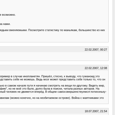
не возможно.
за нами.
юдьми вменяемыми. Посмотрите статистику по маньякам, большинство из них
22.02.2007, 00:27
22.02.2007, 12:08
ример в случае инопланетян. Пришёл, стесно, к выводу, что гуманоид это
едставить себе не можешь. Ведь мозг может представить себе только то, что он
ько в самом начале пути я начинаю смотреть на вещи по-другому. Видеть мир,
ию", но не моё это было, долго была в поиске, читала разных авторов. На
енный человек не движется вперёд. В общем самосовершенствуемся потихоньку-
авилам (можно конечно, но на необитаемом острове). Война с маятниками это
18.07.2007, 21:54