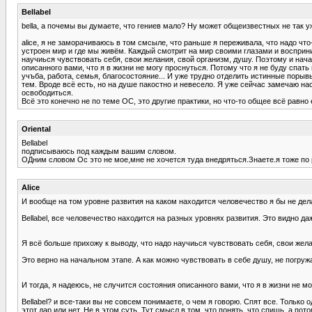
Bellabel
bella, а почемы вы думаете, что гениев мало? Ну может общеизвестных не так уж
alice, я не заморачиваюсь в том смсыле, что раньше я переживала, что надо чт
устроен мир и где мы живём. Каждый смотрит на мир своими глазами и восприним
научиься чувствовать себя, свои желания, свой организм, душу. Поэтому и нач
описанного вами, что я в жизни не могу проснуться. Потому что я не буду спать
учъба, работа, семья, благосостояние... И уже трудно отделить истинные порывы
тем. Вроде всё есть, но на душе пакостно и невесело. Я уже сейчас замечаю на
освободиться.
Всё это конечно не по теме ОС, это другие практики, но что-то общее всё равно
Oriental
Bellabel
подписываюсь под каждым вашим словом.
ОДним словом Ос это не мое,мне не хочется туда внедряться.Знаете.я тоже по
Alice
И вообще на том уровне развития на каком находится человечество я бы не дел
Bellabel, все человечество находится на разных уровнях развития. Это видно д
Я всё больше прихожу к выводу, что надо научиься чувствовать себя, свои жел
Это верно на начальном этапе. А как можно чувствовать в себе душу, не погруж
И тогда, я надеюсь, не случится состояния описанного вами, что я в жизни не м
Bellabel? и все-таки вы не совсем понимаете, о чем я говорю. Спят все. Тольк
этот дар или нет. Не в этом суть. Тут смысл в том, что понять, что спишь, а по