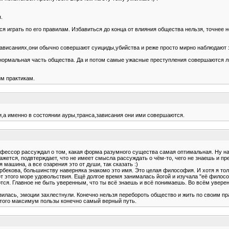
.
ся играть по его правилам. Избавиться до конца от влияния общества нельзя, точнее 
зависаниях,они обычно совершают суициды,убийства и реже просто мирно наблюдают 
нормальная часть общества. Да и потом самые ужасные преступления совершаются л
им практикам.
,а именно в состоянии ауры,транса,зависания они ими совершаются.
офессор рассуждал о том, какая форма разумного существа самая оптимальная. Ну нап
ажется, подвтерждает, что не имеет смысла рассуждать о чём-то, чего не знаешь и пр
я машина, а все озарения это от души, так сказать :)
бекова, большинству наверняка знакомо это имя. Это целая философия. И хотя я тол
т этого море удовольствия. Ещё долгое время занималась йогой и изучала "её философ
ются. Главное не быть уверенным, что ты всё знаешь и всё понимаешь. Во всём увер
зилась, эмоции захлестнули. Конечно нельзя перебороть общество и жить по своим пр
 этого максимум пользы конечно самый верный путь.