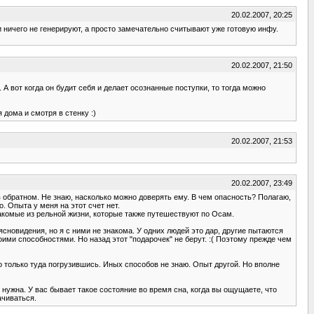
20.02.2007, 20:25
 ничего не генерируют, а просто замечательно считывают уже готовую инфу.
20.02.2007, 21:50
 А вот когда он будит себя и делает осознанные поступки, то тогда можно
 дома и смотря в стенку :)
20.02.2007, 21:53
20.02.2007, 23:49
в обратном. Не знаю, насколько можно доверять ему. В чем опасность? Полагаю,
. Опыта у меня на этот счет нет.
акомые из рельной жизни, которые также путешествуют по Осам.
ясновидения, но я с ними не знакома. У одних людей это дар, другие пытаются
ими способностями. Но назад этот "подарочек" не берут. :( Поэтому прежде чем
жно только туда погрузившись. Иных способов не знаю. Опыт другой. Но вполне
 нужна. У вас бывает такое состояние во время сна, когда вы ощущаете, что
ачиваться.