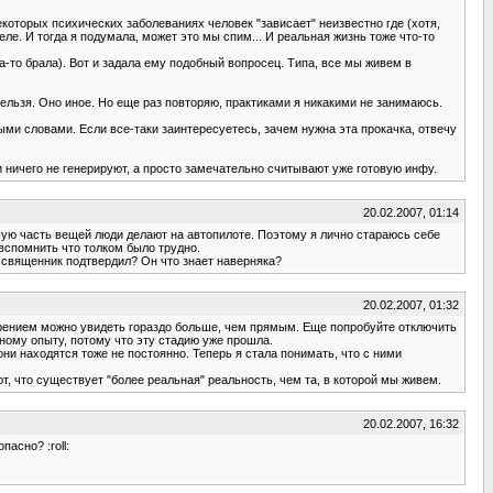
оторых психических заболеваниях человек "зависает" неизвестно где (хотя,
еле. И тогда я подумала, может это мы спим... И реальная жизнь тоже что-то
а-то брала). Вот и задала ему подобный вопросец. Типа, все мы живем в
нельзя. Оно иное. Но еще раз повторяю, практиками я никакими не занимаюсь.
тыми словами. Если все-таки заинтересуетесь, зачем нужна эта прокачка, отвечу
 ничего не генерируют, а просто замечательно считывают уже готовую инфу.
20.02.2007, 01:14
ьшую часть вещей люди делают на автопилоте. Поэтому я лично стараюсь себе
 вспомнить что толком было трудно.
ит священник подтвердил? Он что знает наверняка?
20.02.2007, 01:32
м зрением можно увидеть гораздо больше, чем прямым. Еще попробуйте отключить
ному опыту, потому что эту стадию уже прошла.
они находятся тоже не постоянно. Теперь я стала понимать, что с ними
ют, что существует "более реальная" реальность, чем та, в которой мы живем.
20.02.2007, 16:32
пасно? :roll: