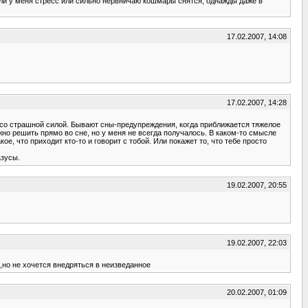
если у меня стресс или сильно нервничаю кошмары снятся, однажды даже в
17.02.2007, 14:08
17.02.2007, 14:28
т со страшной силой. Бывают сны-предупреждения, когда приближается тяжелое
жно решить прямо во сне, но у меня не всегда получалось. В каком-то смысле
, что приходит кто-то и говорит с тобой. Или покажет то, что тебе просто
азусы.
19.02.2007, 20:55
19.02.2007, 22:03
,но не хочется внедряться в неизведанное
20.02.2007, 01:09