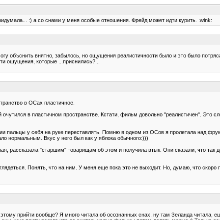
идумала... :) а со снами у меня особые отношения. Фрейд может идти курить. :wink:
е могу объснить внятно, забылось, но ощущения реалистичности было и это было потр
и ощущения, которые ...приснились?...
странство в ОСах пластичное.
 очутился в пластичном пространстве. Кстати, фильм довольно "реалистичен". Это сл
нии пальцы у себя на руке переставлять. Помню в одном из ОСов я пролетала над фру
ло нормальным. Вкус у него был как у яблока обычного:)))
ая, рассказала "старшим" товарищам об этом и получила втык. Они сказали, что так де
ядеться. Понять, что на ним. У меня еще пока это не выходит. Но, думаю, что скоро 
к этому прийти вообще? Я много читала об осознанных снах, ну там Зеланда читала, е