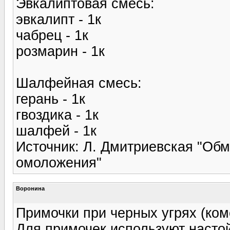
Эвкалиптовая смесь:
эвкалипт - 1к
чабрец - 1к
розмарин - 1к
Шалфейная смесь:
герань - 1к
гвоздика - 1к
шалфей - 1к
Источник: Л. Дмитриевская "Обм
омоложения"
Воронина
Примочки при черных угрях (ком
Для примочек используют настой