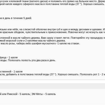
кусочек хлопковой ткани (ватного диска) и положить его прямо на больное место. Дер
дной капле каждого эфирного масла в полстакана теплой воды (37 °). Хорошо смешать. П
а в день в течение 5 дней.
зыке или нёбе, на слизистой оболочке внутри губ и щек и между деснами и щеками. 
ым красным ободком, чувствительным к прикосновению. Язвочки могут исчезнуть как че
­ченной в масле чайного дерева. Вам сразу ста­нет легче. Повторяйте эту процедуру н
жкой морской соли и 2 каплями масла чайного дерева.
 мас­ло розы, чабера либо шалфея мускатного -1 каплю на стакан.
реца - 1 капля
воды. Полоскать полость рта два раза в день.
ственной - 1 капля
а, добавить в полстакана теплой воды (37 °). Хорошо смешать. Полоскать рот 1 - 2 мину
 или Римской - 5 капель; ЭМ Мяты – 5 капель