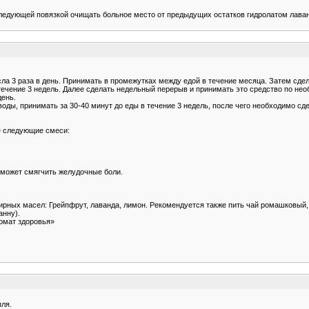
следующей повязкой очищать больное место от предыдущих остатков гидролатом лава
ла 3 раза в день. Принимать в промежутках между едой в течение месяца. Затем сде
течение 3 недель. Далее сделать недельный перерыв и принимать это средство по не
день.
 воды, принимать за 30-40 минут до еды в течение 3 недель, после чего необходимо с
же следующие смеси:
оможет смягчить желудочные боли.
фирных масел: Грейпфрут, лаванда, лимон. Рекомендуется также пить чай ромашковый,
анну).
ромат здоровья»
пля.