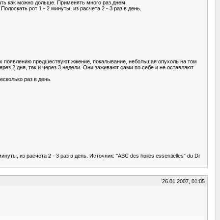
жать как можно дольше. Применять много раз днем.
олоскать рот 1 - 2 минуты, из расчета 2 - 3 раз в день.
Их появлению предшествуют жжение, покалывание, неболь­шая опухоль на том
рез 2 дня, так и через 3 недели. Они заживают сами по себе и не оставляют
есколько раз в день.
ты, из расчета 2 - 3 раз в день. Источник: "ABC des huiles essentielles" du Dr
26.01.2007, 01:05