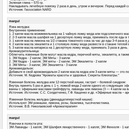
Зеленая глина – 570 гр.
Накладывать лечебную повязку 2 раза в день, утром и вечером. Перед каждой 
Источник: l'association NARD
margul
Язва желудка:
Внутреннее применение:
1. 2 капли масла можжевельника на 1 чайную ложку меда или подсолнечного мас
2. 2-3 капли масла шалфея на 1 десертную ложку меда, принимать после еды в 
3. 1 капля масла лимона на 1/2 стакана томатного сока за час до еды 3-4 раза в 
4. 2 капли масла эвкалипта и 1 столовую ложку меда развести в стакане теплой
5. 3 капли масла кипариса на 1 десертную ложку меда, принимать 3 раза в день.
Аромакурительница:
Облегчить язвенные боли могут масла кедра, перечной мяты, эвкалипта, а так
1. ЭМ Кедра - 2 капли; ЭМ Мяты - 3 капли
2. ЭМ Кедра - 1 капля; ЭМ мяты - 2 капли; ЭМ Эвкалипта - 2 капли
3. ЭМ Мяты - 3 капли; ЭМ Эвкалипта - 3 капли
Аромамедальон:
Добавьте в свой аромамедальон 2 капли масла кедра или 3 капли мяты — это п
Источник: М. Кедрова "Ароматы красоты и здоровья. Секреты Клеопатры."
Язвенная болезнь желудка или 12-перстной кишки, гастрит – болевой синдром:
Внутрь принять 5 раз в день с 1 ч. ложкой меда 2 капли одного из следующих э
ванны с эфирными маслами грейпфрута, лаванды или лимона (3 — 4 капли на в
Источник: Источник: С.С. Солдатченко, Г.Ф. Кащенко и др. «Эфирные масла – а
Язвенная болезнь желудка (двенадцатиперстной кишки):
Используют ЭМ ромашки, лимона, розы, базилика, тысячелистника.
Источник: В.В. Николаевский «Ароматерапия»
margul
Язвочки в полости рта:
ЭМ Лаванды - 1 капля; ЭМ Шалфея лекарственного - 1 капля; ЭМ Фенхеля - 1 ка