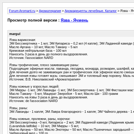
Forum Aromarti.ru
>
Ароматерапия
>
Аромарецепты лечебные. Каталог
> Язва - Я
Просмотр полной версии :
Язва - Ячмень
margul
Язва варикозная:
ЭМ Бессмертника – 1 мл; ЭМ Кипариса – 0,2 мл (4 капли); ЭМ Ладанной камеди (Л
Масло Аргана – 10 мл; Масло Таману – 5 мл
Кремовая нейтральная база – 100 мл
Наносить 3 раза в день до полного выздоровления.
Источник: l'association NARD
Язвы трофические, плохо заживающие раны:
Подходящие эфирные масла: лаванда, гвоздика, монарда, розмарин, шалфей, кая
Для лечения долго не заживающих ран и трофических язв эфирное масло смешив
Для лечения язвы готовят мазь: смешивают ЭМ и топленый жир поровну. Мазь н
Источник: В.В. Николаевский «Ароматерапия»
Язвы кожные у взрослых людей:
ЭМ Мирры -1 мл; ЭМ Лаванды -1 мл; ЭМ Бессмертника -1 мл; ЭМ Фисташки мастич
Масло Таману - 5 мл; Мацерат Зверобоя - 5 мл; Масло Ши - 100 грамм
Наносить на язвы 3 раза в день до выздоровления.
Источник: de l'association NARD
Язвы, раны:
ЭМ Лаванды - 1 капля; ЭМ Лавра благородного - 1 капля; ЭМ Чайного дерева - 1 
Язвы кожные, пролежни, раны, корочки:
ЭМ Бессмертника –3 мл; Кипариса – 2 мл; ЭМ Ладанной камеди (Ладанник крымск
(Lavandula latifolia) – 10 мл; ЭМ Мирры – 5 мл;
Масло Аргана – 50 мл; Масло Энотеры – 50 мл; Масло Пшеничных зародышей – 
Чабрецовый мед – 100 гр.