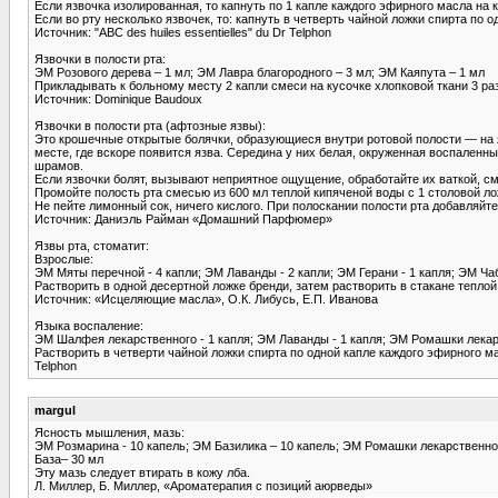
Если язвочка изолированная, то капнуть по 1 капле каждого эфирного масла на 
Если во рту несколько язвочек, то: капнуть в четверть чайной ложки спирта по о
Источник: "ABC des huiles essentielles" du Dr Telphon
Язвочки в полости рта:
ЭМ Розового дерева – 1 мл; ЭМ Лавра благородного – 3 мл; ЭМ Каяпута – 1 мл
Прикладывать к больному месту 2 капли смеси на кусочке хлопковой ткани 3 раз
Источник: Dominique Baudoux
Язвочки в полости рта (афтозные язвы):
Это крошечные открытые болячки, образующиеся внутри ротовой полости — на я
месте, где вскоре появится язва. Середина у них белая, окруженная вос­паленн
шра­мов.
Если язвочки болят, вызывают неприят­ное ощущение, обработайте их ваткой, смо
Промойте полость рта смесью из 600 мл теплой кипяченой воды с 1 столовой ло
Не пейте лимонный сок, ничего кислого. При полоскании полости рта добавляйте
Источник: Даниэль Райман «Домашний Парфюмер»
Язвы рта, стоматит:
Взрослые:
ЭМ Мяты перечной - 4 капли; ЭМ Лаванды - 2 капли; ЭМ Герани - 1 капля; ЭМ Чаб
Растворить в одной десертной ложке бренди, затем растворить в стакане теплой 
Источник: «Исцеляющие масла», О.К. Либусь, Е.П. Иванова
Языка воспаление:
ЭМ Шалфея лекарственного - 1 капля; ЭМ Лаванды - 1 капля; ЭМ Ромашки лекар
Растворить в четверти чайной ложки спирта по одной капле каждого эфирного масл
Telphon
margul
Ясность мышления, мазь:
ЭМ Розмарина - 10 капель; ЭМ Базилика – 10 капель; ЭМ Ромашки лекарственной
База– 30 мл
Эту мазь следует втирать в кожу лба.
Л. Миллер, Б. Миллер, «Ароматерапия с позиций аюрведы»