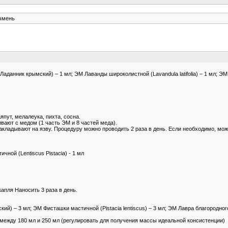
чмень
аданник крымский) – 1 мл; ЭМ Лаванды широколистной (Lavandula latifolia) – 1 мл; ЭМ
пут, мелалеука, пихта, сосна.
ают с медом (1 часть ЭМ и 8 частей меда).
акладывают на язву. Процедуру можно проводить 2 раза в день. Если необходимо, мож
ной (Lentiscus Pistacia) - 1 мл
капля Наносить 3 раза в день.
ий) – 3 мл; ЭМ Фисташки мастичной (Pistacia lentiscus) – 3 мл; ЭМ Лавра благородн
между 180 мл и 250 мл (регулировать для получения массы идеальной консистенции)