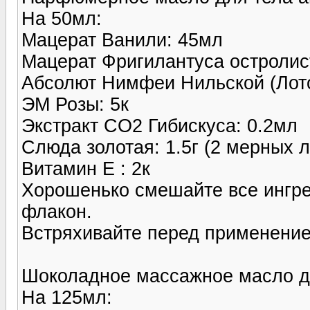
На 50мл:
Мацерат Ванили: 45мл
Мацерат Фригилантуса остролис
Абсолют Нимфеи Нильской (Лото
ЭМ Розы: 5к
Экстракт CO2 Гибискуса: 0.2мл
Слюда золотая: 1.5г (2 мерных 
Витамин E : 2к
Хорошенько смешайте все ингр
флакон.
Встряхивайте перед применени
Шоколадное массажное масло д
На 125мл: