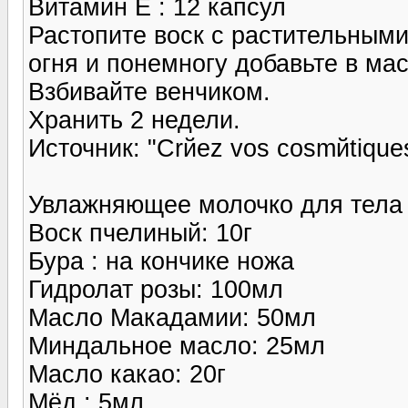
Витамин E : 12 капсул
Растопите воск с растительным
огня и понемногу добавьте в ма
Взбивайте венчиком.
Хранить 2 недели.
Источник: "Crйez vos cosmйtiques
Увлажняющее молочко для тела 
Воск пчелиный: 10г
Бура : на кончике ножа
Гидролат розы: 100мл
Масло Макадамии: 50мл
Миндальное масло: 25мл
Масло какао: 20г
Мёд : 5мл